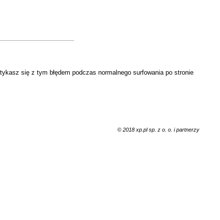
otykasz się z tym błędem podczas normalnego surfowania po stronie
© 2018 xp.pl sp. z o. o. i partnerzy