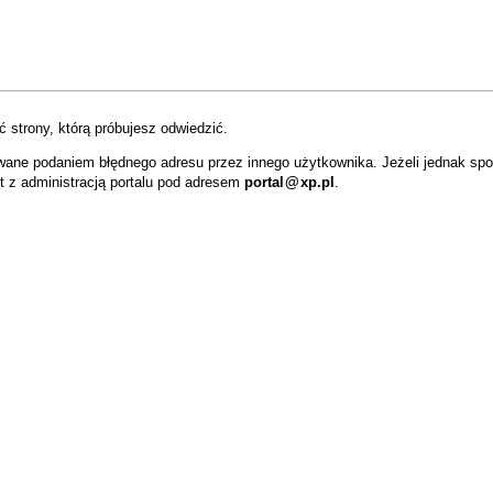
 strony, którą próbujesz odwiedzić.
wane podaniem błędnego adresu przez innego użytkownika. Jeżeli jednak sp
t z administracją portalu pod adresem
portal
@
xp.pl
.