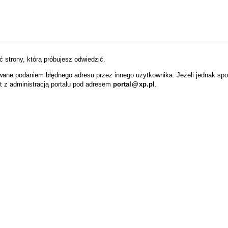
 strony, którą próbujesz odwiedzić.
wane podaniem błędnego adresu przez innego użytkownika. Jeżeli jednak sp
t z administracją portalu pod adresem
portal
@
xp.pl
.