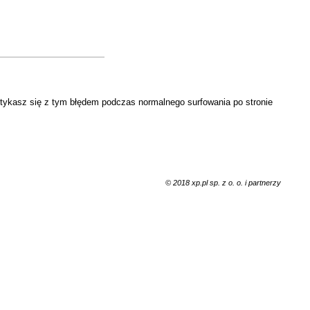
otykasz się z tym błędem podczas normalnego surfowania po stronie
© 2018 xp.pl sp. z o. o. i partnerzy