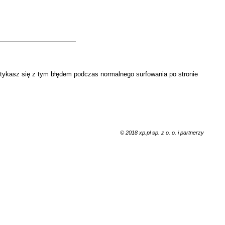
otykasz się z tym błędem podczas normalnego surfowania po stronie
© 2018 xp.pl sp. z o. o. i partnerzy