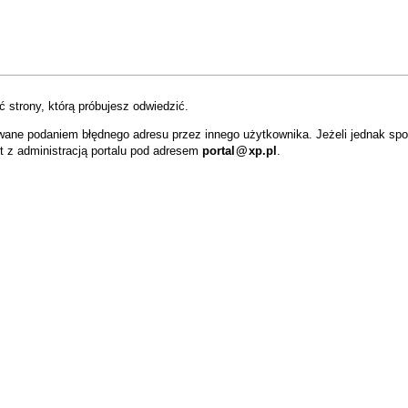
 strony, którą próbujesz odwiedzić.
wane podaniem błędnego adresu przez innego użytkownika. Jeżeli jednak sp
t z administracją portalu pod adresem
portal
@
xp.pl
.