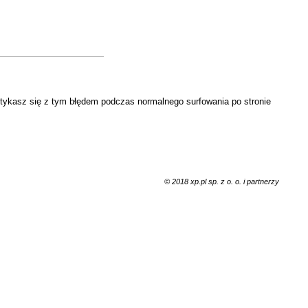
otykasz się z tym błędem podczas normalnego surfowania po stronie
© 2018 xp.pl sp. z o. o. i partnerzy