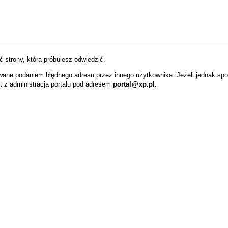
 strony, którą próbujesz odwiedzić.
wane podaniem błędnego adresu przez innego użytkownika. Jeżeli jednak sp
t z administracją portalu pod adresem
portal
@
xp.pl
.