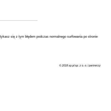
otykasz się z tym błędem podczas normalnego surfowania po stronie
© 2018 xp.pl sp. z o. o. i partnerzy