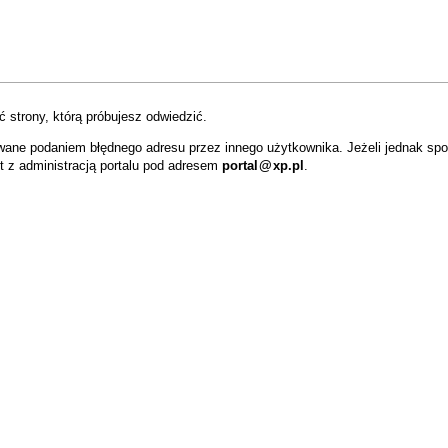
 strony, którą próbujesz odwiedzić.
wane podaniem błędnego adresu przez innego użytkownika. Jeżeli jednak sp
t z administracją portalu pod adresem
portal
@
xp.pl
.