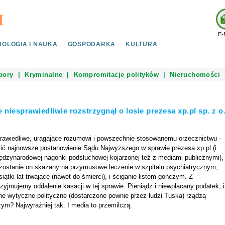
E-
OLOGIA I NAUKA
GOSPODARKA
KULTURA
bory
|
Kryminalne
|
Kompromitacje polityków
|
Nieruchomości
 niesprawiedliwie rozstrzygnął o losie prezesa xp.pl sp. z o
prawiedliwe, urągające rozumowi i powszechnie stosowanemu orzecznictwu -
ić najnowsze postanowienie Sądu Najwyższego w sprawie prezesa xp.pl (i
iędzynarodowej nagonki podsłuchowej kojarzonej też z mediami publicznymi),
zostanie on skazany na przymusowe leczenie w szpitalu psychiatrycznym,
siątki lat trwające (nawet do śmierci), i ściganie listem gończym. Z
yjmujemy oddalenie kasacji w tej sprawie. Pieniądz i niewpłacany podatek, i
ne wytyczne polityczne (dostarczone pewnie przez ludzi Tuska) rządzą
m? Najwyraźniej tak. I media to przemilczą.