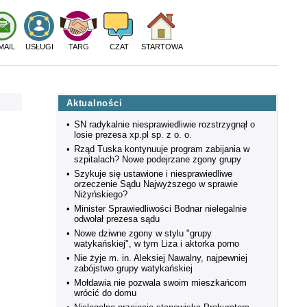
MAIL
USŁUGI
TARG
CZAT
STARTOWA
Aktualności
•
SN radykalnie niesprawiedliwie rozstrzygnął o
losie prezesa xp.pl sp. z o. o.
•
Rząd Tuska kontynuuje program zabijania w
.
szpitalach? Nowe podejrzane zgony grupy
•
Szykuje się ustawione i niesprawiedliwe
orzeczenie Sądu Najwyższego w sprawie
Niżyńskiego?
•
Minister Sprawiedliwości Bodnar nielegalnie
odwołał prezesa sądu
•
Nowe dziwne zgony w stylu "grupy
watykańskiej", w tym Liza i aktorka porno
•
Nie żyje m. in. Aleksiej Nawalny, najpewniej
zabójstwo grupy watykańskiej
•
Mołdawia nie pozwala swoim mieszkańcom
wrócić do domu