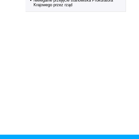
•
Nielegalne przejęcie stanowiska Prokuratora
Krajowego przez rząd