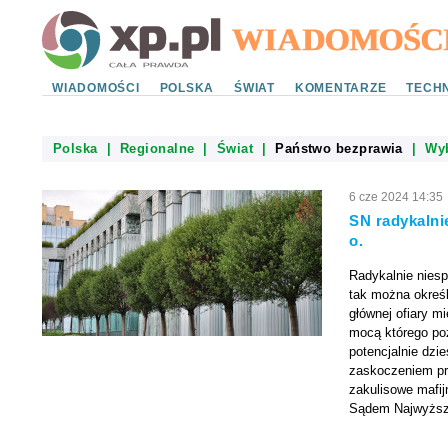
WIADOMOŚCI
POLSKA
ŚWIAT
KOMENTARZE
TECHN
Polska
|
Regionalne
|
Świat
|
Państwo bezprawia
|
Wy
6 cze 2024 14:35
SN radykalnie
o.
Radykalnie nies
tak można określ
głównej ofiary m
mocą którego po
potencjalnie dzie
zaskoczeniem prz
zakulisowe mafij
Sądem Najwyższy