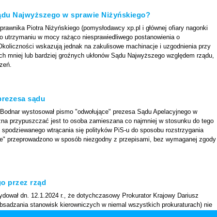
Sądu Najwyższego w sprawie Niżyńskiego?
prawnika Piotra Niżyńskiego (pomysłodawcy xp.pl i głównej ofiary nagonki
ko utrzymaniu w mocy rażąco niesprawiedliwego postanowienia o
koliczności wskazują jednak na zakulisowe machinacje i uzgodnienia przy
ych mniej lub bardziej groźnych ukłonów Sądu Najwyższego względem rządu,
zeń.
prezesa sądu
am Bodnar wystosował pismo "odwołujące" prezesa Sądu Apelacyjnego w
na przypuszczać jest to osoba zamieszana co najmniej w stosunku do tego
 spodziewanego wtrącania się polityków PiS-u do sposobu rozstrzygania
ie" przeprowadzono w sposób niezgodny z przepisami, bez wymaganej zgody
go przez rząd
dował dn. 12.1.2024 r., że dotychczasowy Prokurator Krajowy Dariusz
obsadzania stanowisk kierowniczych w niemal wszystkich prokuraturach) nie
m i wręczył mu pismo o tym informujące. Następnie premier Donald Tusk w