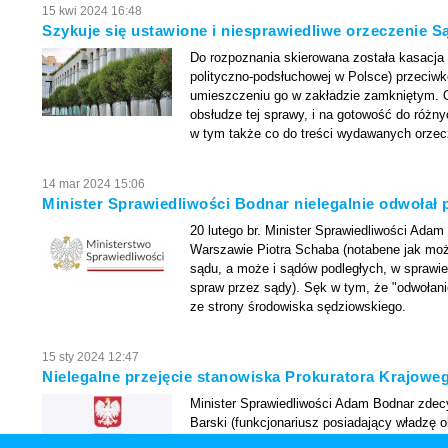
15 kwi 2024 16:48
Szykuje się ustawione i niesprawiedliwe orzeczenie 
Do rozpoznania skierowana została kasacja 
polityczno-podsłuchowej w Polsce) przeciw
umieszczeniu go w zakładzie zamkniętym. O
obsłudze tej sprawy, i na gotowość do różn
w tym także co do treści wydawanych orzec
14 mar 2024 15:06
Minister Sprawiedliwości Bodnar nielegalnie odwołał 
20 lutego br. Minister Sprawiedliwości Ad
Warszawie Piotra Schaba (notabene jak moż
sądu, a może i sądów podległych, w sprawie
spraw przez sądy). Sęk w tym, że "odwołan
ze strony środowiska sędziowskiego.
15 sty 2024 12:47
Nielegalne przejęcie stanowiska Prokuratora Krajowe
Minister Sprawiedliwości Adam Bodnar zdecy
Barski (funkcjonariusz posiadający władzę 
jest w rzeczywistości prokuratorem krajowy