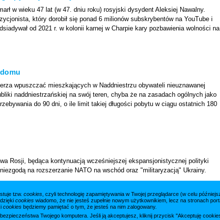
arł w wieku 47 lat (w 47. dniu roku) rosyjski dysydent Aleksiej Nawalny.
cjonista, który dorobił się ponad 6 milionów subskrybentów na YouTube i
siadywał od 2021 r. w kolonii karnej w Charpie kary pozbawienia wolności na
 domu
mierza wpuszczać mieszkających w Naddniestrzu obywateli nieuznawanej
bliki naddniestrzańskiej na swój teren, chyba że na zasadach ogólnych jako
zebywania do 90 dni, o ile limit takiej długości pobytu w ciągu ostatnich 180
wa Rosji, będąca kontynuacją wcześniejszej ekspansjonistycznej polityki
 niezgodą na rozszerzanie NATO na wschód oraz "militaryzacją" Ukrainy.
stuje tzw.
cookies
, czyli technologię zapamiętywania w Twojej przeglądarce (w celu późnie
 dzięki
cookies
wiadomo, że nie jesteś zupełnie nowym użytkownikiem, lecz na stronach porta
ki
cookies
będziemy pamiętać o tym, że jesteś na nim zalogowany.
a bezpieczeństwa Twojego komputera. Jeśli ją akceptujesz, kliknij przycisk "Akceptuję cook
cej artykułów »