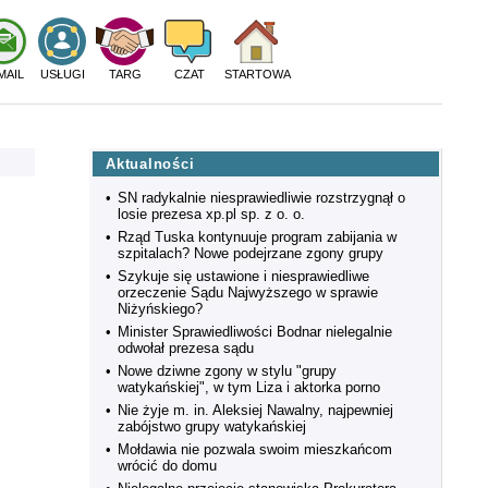
MAIL
USŁUGI
TARG
CZAT
STARTOWA
Aktualności
•
SN radykalnie niesprawiedliwie rozstrzygnął o
losie prezesa xp.pl sp. z o. o.
•
Rząd Tuska kontynuuje program zabijania w
szpitalach? Nowe podejrzane zgony grupy
•
Szykuje się ustawione i niesprawiedliwe
orzeczenie Sądu Najwyższego w sprawie
Niżyńskiego?
•
Minister Sprawiedliwości Bodnar nielegalnie
odwołał prezesa sądu
•
Nowe dziwne zgony w stylu "grupy
watykańskiej", w tym Liza i aktorka porno
•
Nie żyje m. in. Aleksiej Nawalny, najpewniej
zabójstwo grupy watykańskiej
•
Mołdawia nie pozwala swoim mieszkańcom
wrócić do domu