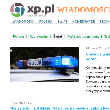
WIADOMOŚCI
POLSKA
ŚWIAT
KOMENTARZE
TECHN
Polska
|
Regionalne
|
Świat
|
Państwo bezprawia
|
Wy
14 mar 2024 14:2
Nowe dziwne 
porno
Kontynuujemy tem
umocowanej "grup
odpowiadają prem
Zawsze są one n
poszlakami na sp
precyzyjnie dobr
17 lut 2024 19:44
Nie żyje m. in. Aleksiej Nawalny, najpewniej zabójstw