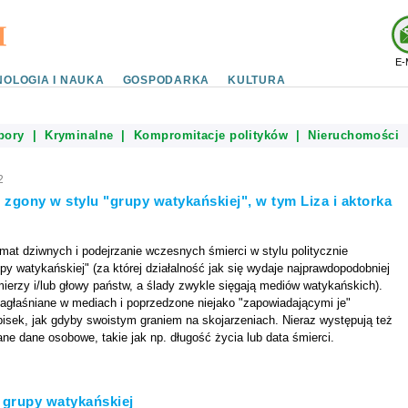
E-
OLOGIA I NAUKA
GOSPODARKA
KULTURA
bory
|
Kryminalne
|
Kompromitacje polityków
|
Nieruchomości
2
zgony w stylu "grupy watykańskiej", w tym Liza i aktorka
at dziwnych i podejrzanie wczesnych śmierci w stylu politycznie
y watykańskiej" (za której działalność jak się wydaje najprawdopodobniej
ierzy i/lub głowy państw, a ślady zwykle sięgają mediów watykańskich).
agłaśniane w mediach i poprzedzone niejako "zapowiadającymi je"
isek, jak gdyby swoistym graniem na skojarzeniach. Nieraz występują też
ane dane osobowe, takie jak np. długość życia lub data śmierci.
o grupy watykańskiej