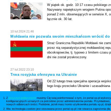
W piątek ok. godz. 10:17 czasu polskiego zm
Nazywany największym wrogiem Putina opozy
ponad 2 mln. obserwujących w serwisie X, od
łącznie ok. 30 lat.
10 lut 2024 21:46
Mołdawia nie pozwala swoim mieszkańcom wrócić do
Straż Graniczna Republiki Mołdawii nie za
przez nią separatystycznej mołdawskiej repu
obcokrajowców, tj. typowo z limitem czasu pr
dni nie został przekroczony.
27 lut 2022 23:10
Trwa rosyjska ofensywa na Ukrainie
Od 22 lutego trwa specjalna operacja wojsko
tego kraju przeciwko Ukrainie i uzasadniana
Z
przyczyn politycznych
musimy Cię tutaj poinformować o tym, że portal xp.pl wykorzy
konfiguracyjnych uznanych za potrzebne przez administratorów portalu. Przykładowo,
nowych odbiorcach treści. Podobnie, jeżeli masz konto użytkownika portalu xp.pl, dzię
Ww. technologia
cookies
jest stosowana przez portal xp.pl i nie stwarza zagrożenia dl
Wię