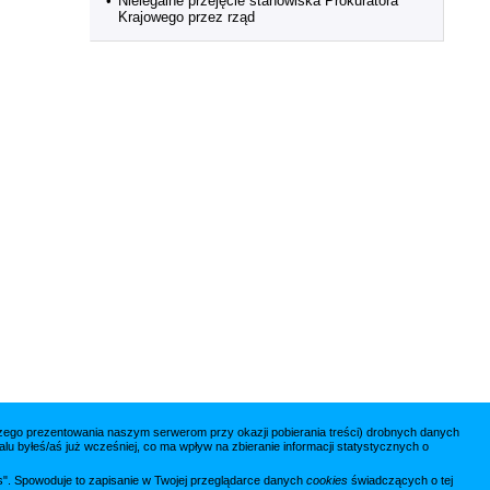
•
Nielegalne przejęcie stanowiska Prokuratora
Krajowego przez rząd
jszego prezentowania naszym serwerom przy okazji pobierania treści) drobnych danych
lu byłeś/aś już wcześniej, co ma wpływ na zbieranie informacji statystycznych o
ies". Spowoduje to zapisanie w Twojej przeglądarce danych
cookies
świadczących o tej