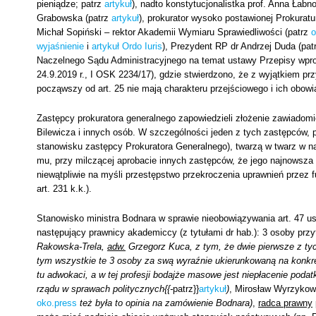
pieniądze; patrz
artykuł
), nadto konstytucjonalistka prof. Anna Łabn
Grabowska (patrz
artykuł
), prokurator wysoko postawionej Prokurat
Michał Sopiński – rektor Akademii Wymiaru Sprawiedliwości (patrz
o
wyjaśnienie
i
artykuł Ordo Iuris
), Prezydent RP dr Andrzej Duda (pat
Naczelnego Sądu Administracyjnego na temat ustawy Przepisy wpro
24.9.2019 r., I OSK 2234/17), gdzie stwierdzono, że z wyjątkiem pr
począwszy od art. 25 nie mają charakteru przejściowego i ich obow
Zastępcy prokuratora generalnego zapowiedzieli złożenie zawiadom
Bilewicza i innych osób. W szczególności jeden z tych zastępców, p
stanowisku zastępcy Prokuratora Generalnego), twarzą w twarz w n
mu, przy milczącej aprobacie innych zastępców, że jego najnowsza d
niewątpliwie na myśli przestępstwo przekroczenia uprawnień przez 
art. 231 k.k.).
Stanowisko ministra Bodnara w sprawie nieobowiązywania art. 47 u
następujący prawnicy akademiccy (z tytułami dr hab.): 3 osoby prz
Rakowska-Trela,
adw.
Grzegorz Kuca, z tym, że dwie pierwsze z ty
tym wszystkie te 3 osoby za swą wyraźnie ukierunkowaną na konkre
tu adwokaci, a w tej profesji bodajże masowe jest niepłacenie po
rządu w sprawach politycznych{{-
patrz}}
artykuł
)
, Mirosław Wyrzykow
oko.press
też była to opinia na zamówienie Bodnara)
,
radca prawny