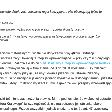
usunięte dzięki zastosowaniu reguł kolizyjnych. Nie obowiązują tylko te
y sposób;
nymi aktami wyższego rzędu przez Trybunał Konstytucyjny.
ście art. 47 ustawy wprowadzającej ustawę prawo o prokuraturze. Co
jowym.
episów materialnych", wcale nie dotyczących wyjątków i sytuacji
 ustawie zatytułowanej "Przepisy wprowadzające" – przy czym ich ciągłego i
ionował. Zalicza się do nich
art. 8 ustawy Przepisy wprowadzające Kodeks
lub utrzymywania jej w tym stanie (od 3 do 20 lat więzienia). Czy zdaniem
ej kary? Gdyby przyjąć, że usytuowanie przepisu w ustawie Przepisy
pis musi po nadejściu jakiegoś jednego wyraźnie określonego terminu przest
eżytek, który już dawno wyszedł z użycia (jako że ww. przepisy wprowadzając
dzi też i inne zastrzeżenia prawne. M. in. podnosi się, że w obecnej ustawie
tora Krajowego" (w szczególności, nie ma potrzeby jej istnienia, skoro
generalnego). Przede wszystkim jednak chodzi tu o to, że art. 47 przepisów