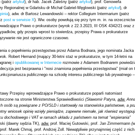
o (patrz
artykuł
), dr hab. Jacek Zaleśny (patrz
artykuł
), prof. Genowefa
ury Regionalnej w Gdańsku dr Michał Gabriel-Węglowski (patrz
artykuł
), dr
pinia
), adw. dr Bartosz Lewandowski – rektor Collegium Intermarium (patrz
rz
post w serwisie X
). Ww. osoby powołują się przy tym m. in. na orzecznict
wadzające Prawo o prokuraturze (wyrok z 22.3.2023, III OSK 4342/21 oraz z
zypadków, gdy przepis wprost to stwierdza, przepisy Prawa o prokuraturze
iązywanie nie jest ograniczone czasowo.
ienia o popełnieniu przestępstwa przez Adama Bodnara, jego nominata Jacka
rok. Robert Hernand (mający 30-letni staż w prokuraturze, w tym 14-letni na
agranej i
opublikowanej w Internecie
rozmowie z Adamem Bodnarem powiedzi
ecyzja jest bezprawna i "nosi znamiona popełnienia przestępstwa" (miał on 
funkcjonariusza publicznego na szkodę interesu publicznego lub prywatnego –
stawy Przepisy wprowadzające Prawo o prokuraturze poparli natomiast
ytoczone na stronie Ministerstwa Sprawiedliwości
(Sławomir Patyra,
adw.
Ann
ch osób są powiązane z PO/SLD i startowały na stanowiska państwowe, a po
tny wniosek opinię wzięły pieniądze, zapewne niemałe, jak również występuj
datku dochodowego i VAT w ramach układu z państwem na temat "wspierania"
ski (dawny sędzia TK),
adw.
prof. Maciej Gutowski, prof. Jan Zimmermann
(
prof. Marek Chmaj, prof. Andrzej Zoll. Niewątpliwie przynajmniej część z nich