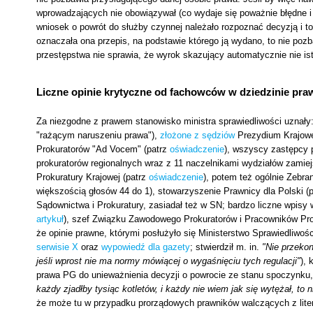
wprowadzających nie obowiązywał (co wydaje się poważnie błędne i n
wniosek o powrót do służby czynnej należało rozpoznać decyzją i to
oznaczała ona przepis, na podstawie którego ją wydano, to nie pozbaw
przestępstwa nie sprawia, że wyrok skazujący automatycznie nie is
Liczne opinie krytyczne od fachowców w dziedzinie pra
Za niezgodne z prawem stanowisko ministra sprawiedliwości uznały
"rażącym naruszeniu prawa"),
złożone z sędziów
Prezydium Krajowe
Prokuratorów "Ad Vocem" (patrz
oświadczenie
), wszyscy zastępcy p
prokuratorów regionalnych wraz z 11 naczelnikami wydziałów zamie
Prokuratury Krajowej (patrz
oświadczenie
), potem też ogólnie Zebra
większością głosów 44 do 1), stowarzyszenie Prawnicy dla Polski (
Sądownictwa i Prokuratury, zasiadał też w SN; bardzo liczne wpisy 
artykuł
), szef Związku Zawodowego Prokuratorów i Pracowników Pro
że opinie prawne, którymi posłużyło się Ministerstwo Sprawiedliwośc
serwisie X
oraz
wypowiedź dla gazety
; stwierdził m. in.
"Nie przekon
jeśli wprost nie ma normy mówiącej o wygaśnięciu tych regulacji"
), 
prawa PG do unieważnienia decyzji o powrocie ze stanu spoczynku
każdy zjadłby tysiąc kotletów, i każdy nie wiem jak się wytężał, to n
że może tu w przypadku prorządowych prawników walczących z literal