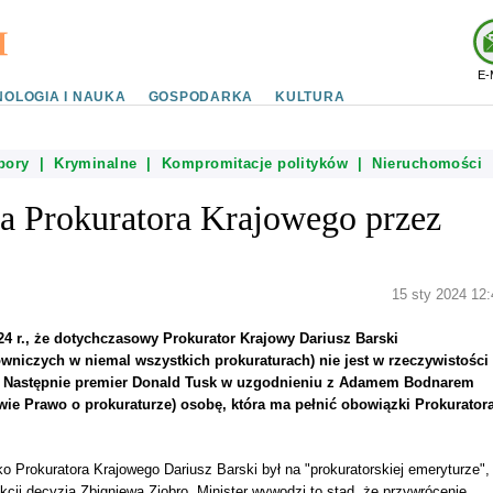
E-
OLOGIA I NAUKA
GOSPODARKA
KULTURA
bory
|
Kryminalne
|
Kompromitacje polityków
|
Nieruchomości
ka Prokuratora Krajowego przez
15 sty 2024 12:
4 r., że dotychczasowy Prokurator Krajowy Dariusz Barski
wniczych w niemal wszystkich prokuraturach) nie jest w rzeczywistości
e. Następnie premier Donald Tusk w uzgodnieniu z Adamem Bodnarem
awie Prawo o prokuraturze) osobę, która ma pełnić obowiązki Prokurator
ko Prokuratora Krajowego Dariusz Barski był na "prokuratorskiej emeryturze",
cji decyzją Zbigniewa Ziobro. Minister wywodzi to stąd, że przywrócenie