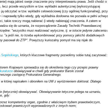
ie) mają jakieś swoje znaczenie przy interpretowaniu prawa. Jeśli chodzi o
e, lecz przede wszystkim w tzw. wykładni autentycznej (wykorzystującej
 ją odczytać w tzw. wykładni celowościowej (czy ogólniej funkcjonalnej), przy
 i naprawdę tylko wtedy, gdy wykładnia dosłowna nie pozwala w pełni uchwyc
, takie rzeczy mogą nabierać (i wtedy nabierają) znaczenia. A zatem w
owadza się do uznania, że rozporządzenie Zasady Techniki Prawodawczej
drzędne:
"wszystko musi realizować wytyczne, tj. w istocie jedynie zalecenia 
ku:
"a jeśli nie, to trzeba wykombinować przy pomocy jakichś dodatkowych
 by pasował do ZTP"
. Powyższy kuriozalny pomysł ma się nijak do
a Sopińskiego
, których kluczowe fragmenty pozwolimy sobie tutaj zacytować:
ratorem Krajowym sprowadza się do określenia tego czy przepis prawny
kuraturze
obowiązywał w chwili gdy prokurator Barski został
erwszego zastępcę Prokuratora Generalnego.
ści w której napisałem i obroniłem na UW z wyróżnieniem doktorat. Dlatego
nie (tetycznie) obowiązywać. Obowiązywanie tetyczne polega na uznaniu,
s, gdy:
j. przez kompetentny organ, zgodnie z właściwym trybem prawotwórczym,
wnioskowań prawniczych wyprowadzonych z innych norm;