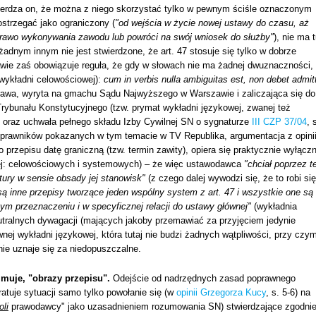
stwierdza on, że można z niego skorzystać tylko w pewnym ściśle oznaczonym
strzegać jako ograniczony (
"od wejścia w życie nowej ustawy do czasu, aż
 prawo wykonywania zawodu lub powróci na swój wniosek do służby"
), nie ma 
 żadnym innym nie jest stwierdzone, że art. 47 stosuje się tylko w dobrze
rawie zaś obowiązuje reguła, że gdy w słowach nie ma żadnej dwuznaczności,
 wykładni celowościowej):
cum in verbis nulla ambiguitas est, non debet admitt
rawa, wyryta na gmachu Sądu Najwyższego w Warszawie i zaliczająca się do
rybunału Konstytucyjnego (tzw. prymat wykładni językowej, zwanej też
3 oraz uchwała pełnego składu Izby Cywilnej SN o sygnaturze
III CZP 37/04
, 
z prawników pokazanych w tym temacie w TV Republika, argumentacja z opini
rzepisu datę graniczną (tzw. termin zawity), opiera się praktycznie wyłączn
ej: celowościowych i systemowych) – że więc ustawodawca
"chciał poprzez t
ury w sensie obsady jej stanowisk"
(z czego dalej wywodzi się, że to robi się
są inne przepisy tworzące jeden wspólny system z art. 47 i wszystkie one są
ym przeznaczeniu i w specyficznej relacji do ustawy głównej"
(wykładnia
utralnych dywagacji (mających jakoby przemawiać za przyjęciem jedynie
wnej wykładni językowej, która tutaj nie budzi żadnych wątpliwości, przy czy
nie uznaje się za niedopuszczalne.
ujmuje, "obrazy przepisu".
Odejście od nadrzędnych zasad poprawnego
 ratuje sytuacji samo tylko powołanie się (w
opinii Grzegorza Kucy
, s. 5-6) na
oli
prawodawcy" jako uzasadnieniem rozumowania SN) stwierdzające zgodnie