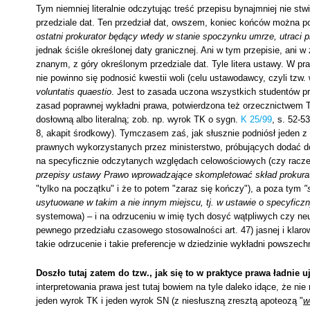
Tym niemniej literalnie odczytując treść przepisu bynajmniej nie 
przedziale dat. Ten przedział dat, owszem, koniec końców można po
ostatni prokurator będący wtedy w stanie spoczynku umrze, utraci
jednak ściśle określonej daty granicznej. Ani w tym przepisie, ani w
znanym, z góry określonym przedziale dat. Tyle litera ustawy. W p
nie powinno się podnosić kwestii woli (celu ustawodawcy, czyli tzw.
voluntatis quaestio
. Jest to zasada uczona wszystkich studentów p
zasad poprawnej wykładni prawa, potwierdzona też orzecznictwem T
dosłowną albo literalną; zob. np. wyrok TK o sygn.
K 25/99
, s. 52-5
8, akapit środkowy). Tymczasem zaś, jak słusznie podniósł jeden 
prawnych wykorzystanych przez ministerstwo, próbujących dodać do p
na specyficznie odczytanych względach celowościowych (czy racz
przepisy ustawy Prawo wprowadzające skompletować skład prokurat
"tylko na początku" i że to potem "zaraz się kończy"), a poza tym
"
usytuowane w takim a nie innym miejscu, tj. w ustawie o specyficzn
systemowa) – i na odrzuceniu w imię tych dosyć wątpliwych czy ne
pewnego przedziału czasowego stosowalności art. 47) jasnej i klaro
takie odrzucenie i takie preferencje w dziedzinie wykładni powszech
Doszło tutaj zatem do tzw., jak się to w praktyce prawa ładnie 
interpretowania prawa jest tutaj bowiem na tyle daleko idące, że nie
jeden wyrok TK i jeden wyrok SN (z niesłuszną zresztą apoteozą "
w