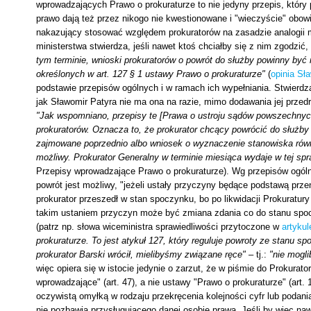
wprowadzających Prawo o prokuraturze to nie jedyny przepis, któr
prawo dają też przez nikogo nie kwestionowane i "wieczyście" obowi
nakazujący stosować względem prokuratorów na zasadzie analogii 
ministerstwa stwierdza, jeśli nawet ktoś chciałby się z nim zgodzić
tym terminie, wnioski prokuratorów o powrót do służby powinny by
określonych w art. 127 § 1 ustawy Prawo o prokuraturze"
(
opinia Sł
podstawie przepisów ogólnych i w ramach ich wypełniania. Stwierdza
jak Sławomir Patyra nie ma ona na razie, mimo dodawania jej przedro
"Jak wspomniano, przepisy te [Prawa o ustroju sądów powszechnych]
prokuratorów. Oznacza to, że prokurator chcący powrócić do służb
zajmowane poprzednio albo wniosek o wyznaczenie stanowiska równo
możliwy. Prokurator Generalny w terminie miesiąca wydaje w tej spr
Przepisy wprowadzające Prawo o prokuraturze). Wg przepisów ogólnyc
powrót jest możliwy, "jeżeli ustały przyczyny będące podstawą prze
prokurator przeszedł w stan spoczynku, bo po likwidacji Prokuratury 
takim ustaniem przyczyn może być zmiana zdania co do stanu spoc
(patrz np. słowa wiceministra sprawiedliwości przytoczone w
artykul
prokuraturze. To jest atykuł 127, który reguluje powroty ze stanu s
prokurator Barski wrócił, mielibyśmy związane ręce"
– tj.:
"nie mogl
więc opiera się w istocie jedynie o zarzut, że w piśmie do Prokurat
wprowadzające" (art. 47), a nie ustawy "Prawo o prokuraturze" (art
oczywistą omyłką w rodzaju przekręcenia kolejności cyfr lub podania
nie pozbawia przysługującego danej osobie prawa. Jeśli by więc naw