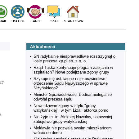
MAIL
USŁUGI
TARG
CZAT
STARTOWA
Aktualności
•
SN radykalnie niesprawiedliwie rozstrzygnął o
losie prezesa xp.pl sp. z o. o.
•
Rząd Tuska kontynuuje program zabijania w
szpitalach? Nowe podejrzane zgony grupy
•
Szykuje się ustawione i niesprawiedliwe
47
orzeczenie Sądu Najwyższego w sprawie
Niżyńskiego?
•
Minister Sprawiedliwości Bodnar nielegalnie
odwołał prezesa sądu
•
Nowe dziwne zgony w stylu "grupy
watykańskiej", w tym Liza i aktorka porno
a
•
Nie żyje m. in. Aleksiej Nawalny, najpewniej
zabójstwo grupy watykańskiej
•
Mołdawia nie pozwala swoim mieszkańcom
wrócić do domu