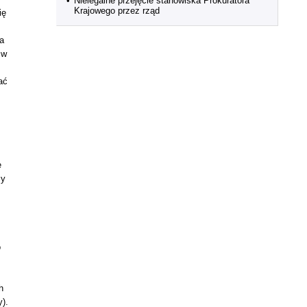
•
Nielegalne przejęcie stanowiska Prokuratora
Krajowego przez rząd
ię
a
 w
ać
e
cy
o
h
y).