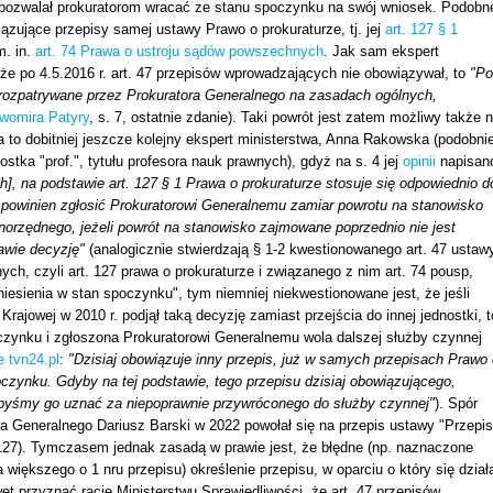
y pozwalał prokuratorom wracać ze stanu spoczynku na swój wniosek. Podobn
ązujące przepisy samej ustawy Prawo o prokuraturze, tj. jej
art. 127 § 1
m. in.
art. 74 Prawa o ustroju sądów powszechnych
. Jak sam ekspert
, że po 4.5.2016 r. art. 47 przepisów wprowadzających nie obowiązywał, to
"Po
ć rozpatrywane przez Prokuratora Generalnego na zasadach ogólnych,
awomira Patyry
, s. 7, ostatnie zdanie). Taki powrót jest zatem możliwy także 
 to dobitniej jeszcze kolejny ekspert ministerstwa, Anna Rakowska (podobni
stka "prof.", tytułu profesora nauk prawnych), gdyż na s. 4 jej
opinii
napisan
, na podstawie art. 127 § 1 Prawa o prokuraturze stosuje się odpowiednio d
y powinien zgłosić Prokuratorowi Generalnemu zamiar powrotu na stanowisko
rzędnego, jeżeli powrót na stanowisko zajmowane poprzednio nie jest
awie decyzję"
(analogicznie stwierdzają § 1-2 kwestionowanego art. 47 ustaw
h, czyli art. 127 prawa o prokuraturze i związanego z nim art. 74 pousp,
niesienia w stan spoczynku", tym niemniej niekwestionowane jest, że jeśli
Krajowej w 2010 r. podjął taką decyzję zamiast przejścia do innej jednostki, t
zynku i zgłoszona Prokuratorowi Generalnemu wola dalszej służby czynnej
e tvn24.pl
:
"Dzisiaj obowiązuje inny przepis, już w samych przepisach Prawo 
poczynku. Gdyby na tej podstawie, tego przepisu dzisiaj obowiązującego,
ibyśmy go uznać za niepoprawnie przywróconego do służby czynnej"
). Spór
ora Generalnego Dariusz Barski w 2022 powołał się na przepis ustawy "Przepi
. 127). Tymczasem jednak zasadą w prawie jest, że błędne (np. naznaczone
 większego o 1 nru przepisu) określenie przepisu, w oparciu o który się dział
et przyznać rację Ministerstwu Sprawiedliwości, że art. 47 przepisów