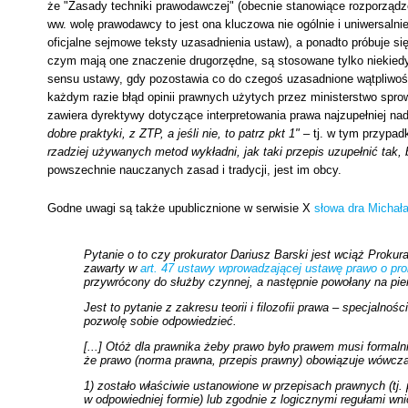
że "Zasady techniki prawodawczej" (obecnie stanowiące rozporządzen
ww. wolę prawodawcy to jest ona kluczowa nie ogólnie i uniwersalni
oficjalne sejmowe teksty uzasadnienia ustaw), a ponadto próbuje się
czym mają one znaczenie drugorzędne, są stosowane tylko niekiedy
sensu ustawy, gdy pozostawia co do czegoś uzasadnione wątpliwości
każdym razie błąd opinii prawnych użytych przez ministerstwo spr
zawiera dyrektywy dotyczące interpretowania prawa najzupełniej na
dobre praktyki, z ZTP, a jeśli nie, to patrz pkt 1"
– tj. w tym przypad
rzadziej używanych metod wykładni, jak taki przepis uzupełnić tak,
powszechnie nauczanych zasad i tradycji, jest im obcy.
Godne uwagi są także upublicznione w serwisie X
słowa dra Michał
Pytanie o to czy prokurator Dariusz Barski jest wciąż Proku
zawarty w
art. 47 ustawy wprowadzającej ustawę prawo o pro
przywrócony do służby czynnej, a następnie powołany na pi
Jest to pytanie z zakresu teorii i filozofii prawa – specjalno
pozwolę sobie odpowiedzieć.
[...] Otóż dla prawnika żeby prawo było prawem musi formal
że prawo (norma prawna, przepis prawny) obowiązuje wówcza
1) zostało właściwie ustanowione w przepisach prawnych (t
w odpowiedniej formie) lub zgodnie z logicznymi regułami 