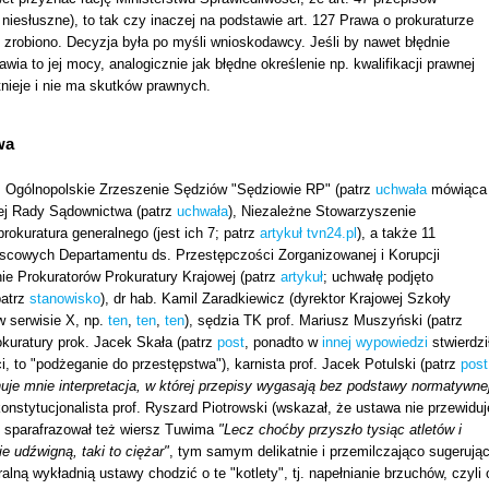
iesłuszne), to tak czy inaczej na podstawie art. 127 Prawa o prokuraturze
 zrobiono. Decyzja była po myśli wnioskodawcy. Jeśli by nawet błędnie
ia to jej mocy, analogicznie jak błędne określenie np. kwalifikacji prawnej
tnieje i nie ma skutków prawnych.
wa
: Ogólnopolskie Zrzeszenie Sędziów "Sędziowie RP" (patrz
uchwała
mówiąca
j Rady Sądownictwa (patrz
uchwała
), Niezależne Stowarzyszenie
rokuratura generalnego (jest ich 7; patrz
artykuł tvn24.pl
), a także 11
jscowych Departamentu ds. Przestępczości Zorganizowanej i Korupcji
nie Prokuratorów Prokuratury Krajowej (patrz
artykuł
; uchwałę podjęto
patrz
stanowisko
), dr hab. Kamil Zaradkiewicz (dyrektor Krajowej Szkoły
w serwisie X, np.
ten
,
ten
,
ten
), sędzia TK prof. Mariusz Muszyński (patrz
kuratury prok. Jacek Skała (patrz
post
, ponadto w
innej wypowiedzi
stwierdzi
i, to "podżeganie do przestępstwa"), karnista prof. Jacek Potulski (patrz
post
uje mnie interpretacja, w której przepisy wygasają bez podstawy normatywne
konstytucjonalista prof. Ryszard Piotrowski (wskazał, że ustawa nie przewiduj
, sparafrazował też wiersz Tuwima
"Lecz choćby przyszło tysiąc atletów i
ie udźwigną, taki to ciężar"
, tym samym delikatnie i przemilczająco sugerując
ną wykładnią ustawy chodzić o te "kotlety", tj. napełnianie brzuchów, czyli 