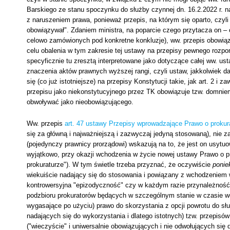
Barskiego ze stanu spoczynku do służby czynnej dn. 16.2.2022 r. n
z naruszeniem prawa, ponieważ przepis, na którym się oparto, czyl
obowiązywał". Zdaniem ministra, na poparcie czego przytacza on –
celowo zamówionych pod konkretne konkluzje), ww. przepis obowiązyw
celu obalenia w tym zakresie tej ustawy na przepisy pewnego rozpor
specyficznie tu zresztą interpretowane jako dotyczące całej ww. us
znaczenia aktów prawnych wyższej rangi, czyli ustaw, jakkolwiek daj
się (co już istotniejsze) na przepisy Konstytucji takie, jak art. 2 i 
przepisu jako niekonstytucyjnego przez TK obowiązuje tzw. domnie
obwoływać jako nieobowiązującego.
Ww. przepis
art. 47 ustawy Przepisy wprowadzające Prawo o prokur
się za główną i najważniejszą i zazwyczaj jedyną stosowaną), nie 
(pojedynczy prawnicy prorządowi) wskazują na to, że jest on usyt
wyjątkowo, przy okazji wchodzenia w życie nowej ustawy Prawo o p
prokuraturze"). W tym świetle trzeba przyznać, że oczywiście
ponie
wiekuiście nadający się do stosowania i powiązany z wchodzeniem w
kontrowersyjna "epizodyczność" czy w każdym razie przynależność
podzbioru prokuratorów będących w szczególnym stanie w czasie wch
wygasające po użyciu) prawo do skorzystania z opcji powrotu do sł
nadających się do wykorzystania i dlatego istotnych) tzw. przepisó
("wieczyście" i uniwersalnie obowiązujących i nie odwołujących się 