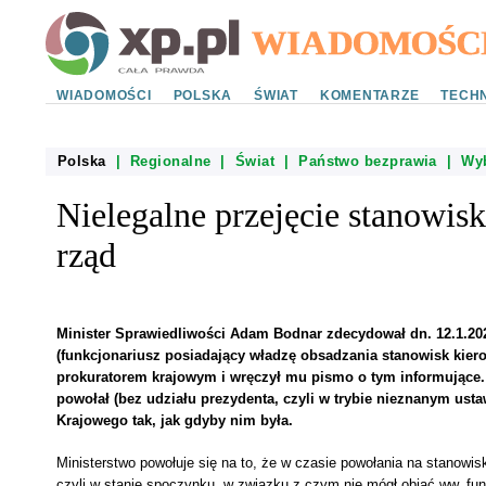
WIADOMOŚCI
POLSKA
ŚWIAT
KOMENTARZE
TECHN
Polska
|
Regionalne
|
Świat
|
Państwo bezprawia
|
Wy
Nielegalne przejęcie stanowis
rząd
Minister Sprawiedliwości Adam Bodnar zdecydował dn. 12.1.202
(funkcjonariusz posiadający władzę obsadzania stanowisk kiero
prokuratorem krajowym i wręczył mu pismo o tym informując
powołał (bez udziału prezydenta, czyli w trybie nieznanym ust
Krajowego tak, jak gdyby nim była.
Ministerstwo powołuje się na to, że w czasie powołania na stanowis
czyli w stanie spoczynku, w związku z czym nie mógł objąć ww. funk