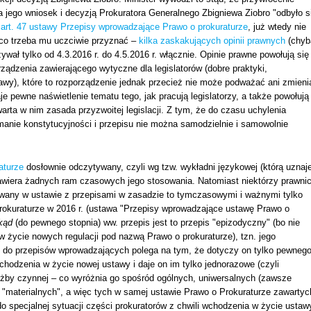
a jego wniosek i decyzją Prokuratora Generalnego Zbigniewa Ziobro "odbyło s
i
art. 47 ustawy Przepisy wprowadzające Prawo o prokuraturze
, już wtedy nie
 co trzeba mu uczciwie przyznać –
kilka zaskakujących opinii prawnych
(chyb
ał tylko od 4.3.2016 r. do 4.5.2016 r. włącznie. Opinie prawne powołują się
ządzenia zawierającego wytyczne dla legislatorów (dobre praktyki,
tawy), które to rozporządzenie jednak przecież nie może podważać ani zmieni
e pewne naświetlenie tematu tego, jak pracują legislatorzy, a także powołują
zawarta w nim zasada przyzwoitej legislacji. Z tym, że do czasu uchylenia
manie konstytucyjności i przepisu nie można samodzielnie i samowolnie
aturze
dosłownie odczytywany, czyli wg tzw. wykładni językowej (którą uznaj
zawiera żadnych ram czasowych jego stosowania. Natomiast niektórzy prawni
uowany w ustawie z przepisami w zasadzie to tymczasowymi i ważnymi tylko
rokuraturze w 2016 r. (ustawa "Przepisy wprowadzające ustawę Prawo o
kąd
(do pewnego stopnia) ww. przepis jest to przepis "epizodyczny" (bo nie
 życie nowych regulacji pod nazwą Prawo o prokuraturze), tzn. jego
 do przepisów wprowadzających polega na tym, że dotyczy on tylko pewneg
odzenia w życie nowej ustawy i daje on im tylko jednorazowe (czyli
użby czynnej – co wyróżnia go spośród ogólnych, uniwersalnych (zawsze
w "materialnych", a więc tych w samej ustawie Prawo o Prokuraturze zawartyc
do specjalnej sytuacji części prokuratorów z chwili wchodzenia w życie ustaw