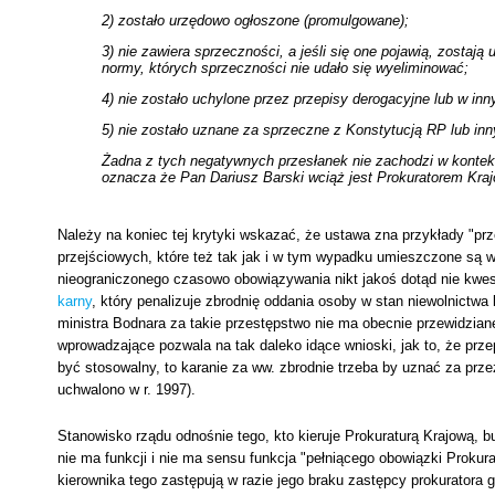
2) zostało urzędowo ogłoszone (promulgowane);
3) nie zawiera sprzeczności, a jeśli się one pojawią, zostają 
normy, których sprzeczności nie udało się wyeliminować;
4) nie zostało uchylone przez przepisy derogacyjne lub w inn
5) nie zostało uznane za sprzeczne z Konstytucją RP lub in
Żadna z tych negatywnych przesłanek nie zachodzi w kontek
oznacza że Pan Dariusz Barski wciąż jest Prokuratorem Kra
Należy na koniec tej krytyki wskazać, że ustawa zna przykłady "prz
przejściowych, które też tak jak i w tym wypadku umieszczone są w
nieograniczonego czasowo obowiązywania nikt jakoś dotąd nie kwest
karny
, który penalizuje zbrodnię oddania osoby w stan niewolnictwa 
ministra Bodnara za takie przestępstwo nie ma obecnie przewidzian
wprowadzające pozwala na tak daleko idące wnioski, jak to, że prze
być stosowalny, to karanie za ww. zbrodnie trzeba by uznać za prz
uchwalono w r. 1997).
Stanowisko rządu odnośnie tego, kto kieruje Prokuraturą Krajową, bu
nie ma funkcji i nie ma sensu funkcja "pełniącego obowiązki Prokura
kierownika tego zastępują w razie jego braku zastępcy prokuratora 