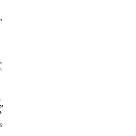
wo
ał
tu
a
za
ą
wg