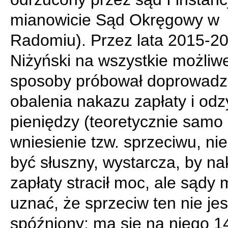
mianowicie Sąd Okręgowy w
Radomiu). Przez lata 2015-20
Niżyński na wszystkie możliw
sposoby próbował doprowadz
obalenia nakazu zapłaty i od
pieniędzy (teoretycznie samo
wniesienie tzw. sprzeciwu, ni
być słuszny, wystarcza, by na
zapłaty stracił moc, ale sądy
uznać, że sprzeciw ten nie jes
spóźniony: ma się na niego 1