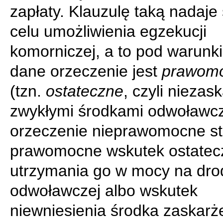
zapłaty. Klauzulę taką nadaje 
celu umożliwienia egzekucji
komorniczej, a to pod warunk
dane orzeczenie jest
prawom
(tzn.
ostateczne
, czyli niezas
zwykłymi środkami odwoławc
orzeczenie nieprawomocne st
prawomocne wskutek ostate
utrzymania go w mocy na dro
odwoławczej albo wskutek
niewniesienia środka zaskarż