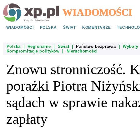
WIADOMOŚCI
POLSKA
ŚWIAT
KOMENTARZE
TECHNOLO
Polska
|
Regionalne
|
Świat
|
Państwo bezprawia
|
Wybory
Kompromitacje polityków
|
Nieruchomości
Znowu stronniczość. K
porażki Piotra Niżyńs
sądach w sprawie naka
zapłaty