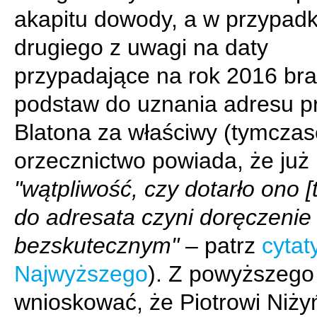
akapitu dowody, a w przypad
drugiego z uwagi na daty
przypadające na rok 2016 bra
podstaw do uznania adresu pr
Blatona za właściwy (tymcza
orzecznictwo powiada, że już
"wątpliwość, czy dotarło ono [
do adresata czyni doręczenie
bezskutecznym"
– patrz
cytat
Najwyższego
). Z powyższego
wnioskować, że Piotrowi Niż