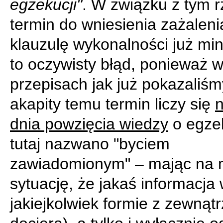
egzekucji"
. W związku z tym 
termin do wniesienia zażaleni
klauzulę wykonalności już min
to oczywisty błąd, ponieważ 
przepisach jak już pokazaliśm
akapity temu termin liczy się
n
dnia powzięcia wiedzy
o egzek
tutaj nazwano "byciem
zawiadomionym" – mając na m
sytuację, że jakaś informacja
jakiejkolwiek formie z zewnątr