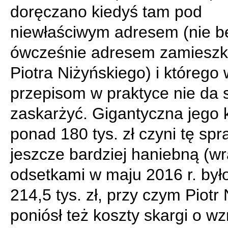
doręczano kiedyś tam pod
niewłaściwym adresem (nie 
ówcześnie adresem zamieszk
Piotra Niżyńskiego) i którego
przepisom w praktyce nie da 
zaskarżyć. Gigantyczna jego 
ponad 180 tys. zł czyni tę sp
jeszcze bardziej haniebną (wr
odsetkami w maju 2016 r. było
214,5 tys. zł, przy czym Piotr 
poniósł też koszty skargi o w