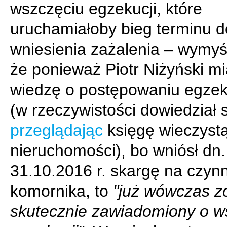
wszczęciu egzekucji, które
uruchamiałoby bieg terminu d
wniesienia zażalenia – wymyśl
że ponieważ Piotr Niżyński mi
wiedzę o postępowaniu egze
(w rzeczywistości dowiedział 
przeglądając
księgę wieczystą
nieruchomości), bo wniósł dn.
31.10.2016 r. skargę na czyn
komornika, to
"już wówczas zo
skutecznie zawiadomiony o w