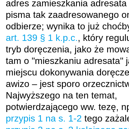
adres zamieszkania adresata i
pisma tak zaadresowanego on
odbierze; wynika to już choćby
art. 139 § 1 k.p.c.
, który regul
tryb doręczenia, jako że mowa
tam o "mieszkaniu adresata" 
miejscu dokonywania doręcze
awizo – jest sporo orzecznic
Najwyższego na ten temat,
potwierdzającego ww. tezę, n
przypis 1 na s. 1-2
tego zażale