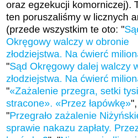
oraz egzekucji komorniczej).
ten poruszaliśmy w licznych a
(przede wszystkim te oto: "
Są
Okręgowy walczy w obronie
złodziejstwa. Na ćwierć milion
"
Sąd Okręgowy dalej walczy 
złodziejstwa. Na ćwierć milion
"
«Zażalenie przegra, setki tys
stracone». «Przez łapówkę»
",
"
Przegrało zażalenie Niżyńsk
sprawie nakazu zapłaty. Prze