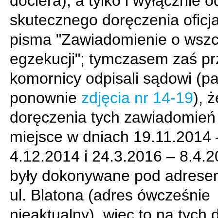
dociera), a tylko i wyłącznie o
skutecznego doręczenia oficj
pisma "Zawiadomienie o wszc
egzekucji"; tymczasem zaś pr
komornicy odpisali sądowi (pa
ponownie
zdjęcia nr 14-19
), ż
doręczenia tych zawiadomień
miejsce w dniach 19.11.2014 
4.12.2014 i 24.3.2016 – 8.4.2
były dokonywane pod adrese
ul. Blatona (adres ówcześnie
nieaktualny), więc to na tych