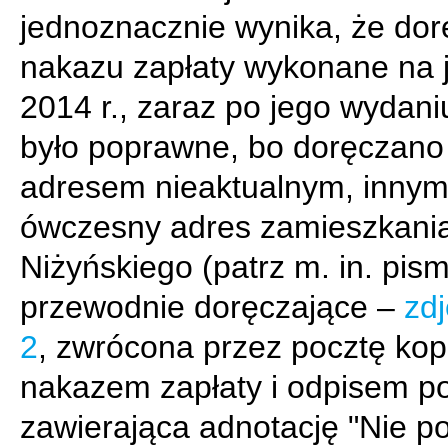
jednoznacznie wynika, że dor
nakazu zapłaty wykonane na j
2014 r., zaraz po jego wydaniu
było poprawne, bo doręczano
adresem nieaktualnym, innym
ówczesny adres zamieszkania
Niżyńskiego (patrz m. in. pis
przewodnie doręczające –
zdj
2
, zwrócona przez pocztę kop
nakazem zapłaty i odpisem p
zawierająca adnotację "Nie p