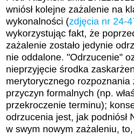
wniósł kolejne zażalenie na k
wykonalności (
zdjęcia nr 24-4
wykorzystując fakt, że poprze
zażalenie zostało jedynie odr
nie oddalone. "Odrzucenie" o
nieprzyjęcie środka zaskarże
merytorycznego rozpoznania 
przyczyn formalnych (np. wła
przekroczenie terminu); kons
odrzucenia jest, jak podniósł 
w swym nowym zażaleniu, to,