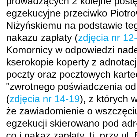
prowadzących 2 kolejne post
egzekucyjne przeciwko Piotro
Niżyńskiemu na podstawie te
nakazu zapłaty (
zdjęcia nr 12
Komornicy w odpowiedzi nade
kserokopie koperty z adnotac
poczty oraz pocztowych karte
"zwrotnego poświadczenia od
(
zdjęcia nr 14-19
), z których 
że zawiadomienie o wszczęci
egzekucji skierowano pod adr
co i nakaz zapłaty, tj. przy ul.