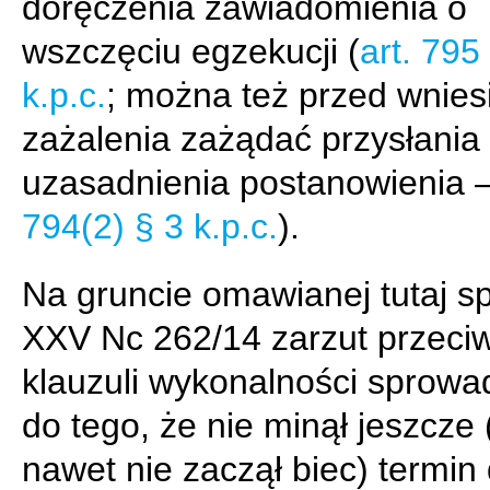
doręczenia zawiadomienia o
wszczęciu egzekucji (
art. 795
k.p.c.
; można też przed wnie
zażalenia zażądać przysłania
uzasadnienia postanowienia 
794(2) § 3 k.p.c.
).
Na gruncie omawianej tutaj s
XXV Nc 262/14 zarzut przeci
klauzuli wykonalności sprowad
do tego, że nie minął jeszcze 
nawet nie zaczął biec) termin