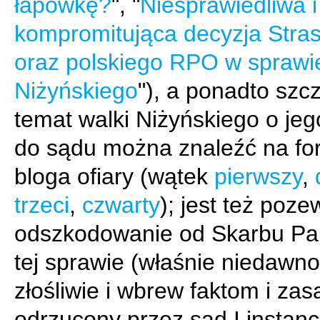
łapówkę?
", "
Niesprawiedliwa i
kompromitująca decyzja Stra
oraz polskiego RPO w sprawi
Niżyńskiego
"), a ponadto szc
temat walki Niżyńskiego o je
do sądu można znaleźć na f
bloga ofiary (wątek
pierwszy
,
trzeci
,
czwarty
); jest też poze
odszkodowanie od Skarbu Pa
tej sprawie (właśnie niedawn
złośliwie i wbrew faktom i za
odrzucony przez sąd I instancj