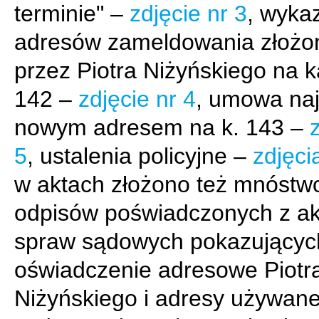
terminie" –
zdjęcie nr 3
, wyka
adresów zameldowania złożon
przez Piotra Niżyńskiego na k
142 –
zdjęcie nr 4
, umowa na
nowym adresem na k. 143 –
5
, ustalenia policyjne –
zdjęci
w aktach złożono też mnóstw
odpisów poświadczonych z ak
spraw sądowych pokazującyc
oświadczenie adresowe Piotr
Niżyńskiego i adresy używane