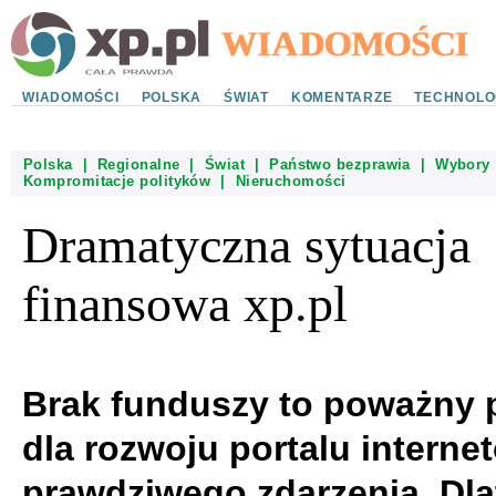
WIADOMOŚCI
POLSKA
ŚWIAT
KOMENTARZE
TECHNOLO
Polska
|
Regionalne
|
Świat
|
Państwo bezprawia
|
Wybory
Kompromitacje polityków
|
Nieruchomości
Dramatyczna sytuacja
finansowa xp.pl
Brak funduszy to poważny 
dla rozwoju portalu interne
prawdziwego zdarzenia. Dla