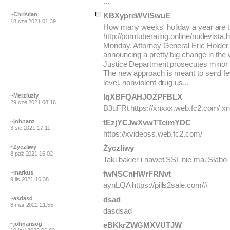
...
~Christian
KBXyprcWVlSwuE
18 cze 2021 01:39
How many weeks' holiday a year are 
http://porntuberating.online/nudevista.h
Monday, Attorney General Eric Holder 
announcing a pretty big change in the
Justice Department prosecutes minor
The new approach is meant to send fe
level, nonviolent drug us...
~Merziuziy
IqXBFQAHJOZPFBLX
29 cze 2021 08:16
B3uFRt https://xnxxx.web.fc2.com/ x
~johnanz
tEzjYCJwXvwTTcimYDC
3 sie 2021 17:11
https://xvideoss.web.fc2.com/
~Życzliwy
Życzliwy
8 paź 2021 16:02
Taki bakier i nawet SSL nie ma. Słabo
~markus
fwNSCnHWrFRNvt
9 lis 2021 16:38
aynLQA https://pills2sale.com/#
~asdasd
dsad
8 mar 2022 21:55
dasdsad
~johnansog
eBKkrZWGMXVUTJW