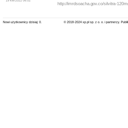
19 kwi 2022 06:02
http://imrdsoacha.gov.co/silvitra-120
Nowi użytkownicy dzisiaj: 0.
© 2018-2024 xp.pl sp. z o. o. i partnerzy. Pub