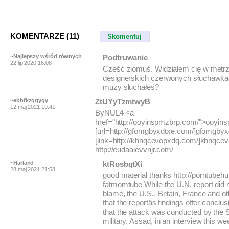
KOMENTARZE (11)
Skomentuj
~Najlepszy wśród równych
Podtruwanie
22 lip 2020 16:08
Cześć ziomuś. Widziałem cię w metr
designerskich czerwonych słuchawkac
muzy słuchałeś?
~ebbfkzqqygy
ZtUYyTzmtwyB
12 maj 2021 19:41
ByNUL4 <a
href="http://ooyinspmzbrp.com/">ooyin
[url=http://gfomgbyxdtxe.com/]gfomgbyxdt
[link=http://khnqcevopxdq.com/]khnqcevo
http://eudaaievvnjr.com/
~Harland
ktRosbqtXi
28 maj 2021 21:58
good material thanks http://porntubehu
fatmomtube While the U.N. report did 
blame, the U.S., Britain, France and ot
that the reportâs findings offer concl
that the attack was conducted by the 
military. Assad, in an interview this w