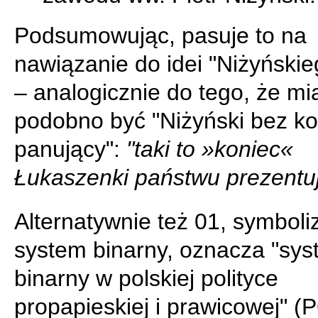
Podsumowując, pasuje to na
nawiązanie do idei "Niżyńskie
– analogicznie do tego, że mi
podobno być "Niżyński bez k
panujący":
"taki to »koniec«
Łukaszenki państwu prezentu
Alternatywnie też 01, symboli
system binarny, oznacza "sy
binarny w polskiej polityce
propapieskiej i prawicowej" (