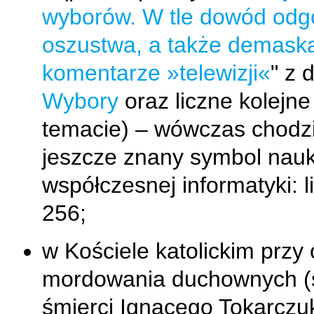
wyborów. W tle dowód odg
oszustwa, a także demaska
komentarze »telewizji«
" z 
Wybory
oraz liczne kolejne
temacie) – wówczas chodzi
jeszcze znany symbol nau
współczesnej informatyki: l
256;
w Kościele katolickim przy 
mordowania duchownych (
śmierci Ignacego Tokarczu