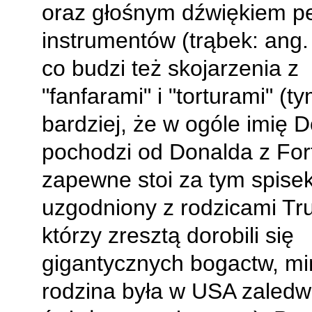
oraz głośnym dźwiękiem 
instrumentów (trąbek: ang
co budzi też skojarzenia z
"fanfarami" i "torturami" (t
bardziej, że w ogóle imię 
pochodzi od Donalda z For
zapewne stoi za tym spise
uzgodniony z rodzicami Tr
którzy zresztą dorobili się
gigantycznych bogactw, m
rodzina była w USA zaledw