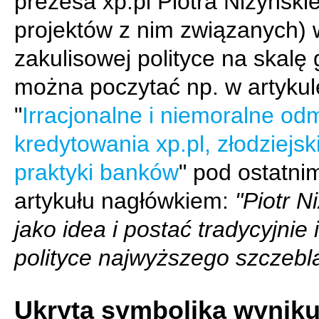
prezesa xp.pl Piotra Niżyńskie
projektów z nim związanych) 
zakulisowej polityce na skalę 
można poczytać np. w artykul
"
Irracjonalne i niemoralne o
kredytowania xp.pl, złodziejsk
praktyki banków
" pod ostatni
artykułu nagłówkiem:
"Piotr N
jako idea i postać tradycyjnie 
polityce najwyższego szczebl
Ukryta symbolika wynik