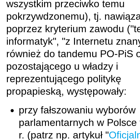
wszystkim przeciwko temu
pokrzywdzonemu), tj. nawiąza
poprzez kryterium zawodu ("te
informatyk", "z Internetu znany
również do tandemu PO-PiS o
pozostającego u władzy i
reprezentującego politykę
propapieską, występowały:
przy fałszowaniu wyborów
parlamentarnych w Polsce
r. (patrz np. artykuł "
Oficjal