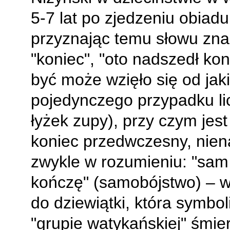
5-7 lat po zjedzeniu obiadu
przyznając temu słowu zna
"koniec", "oto nadszedł kon
być może wzięło się od jak
pojedynczego przypadku li
łyżek zupy), przy czym jest
koniec przedwczesny, niena
zwykle w rozumieniu: "sam 
kończę" (samobójstwo) – w
do dziewiątki, która symbol
"grupie watykańskiej" śmie