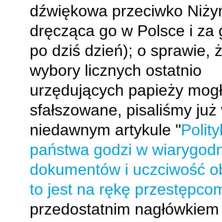
dźwiękowa przeciwko Niży
dręcząca go w Polsce i za 
po dziś dzień); o sprawie, 
wybory licznych ostatnio
urzędujących papieży mogł
sfałszowane, pisaliśmy już
niedawnym artykule "
Polit
państwa godzi w wiarygod
dokumentów i uczciwość ob
to jest na rękę przestępco
przedostatnim nagłówkiem