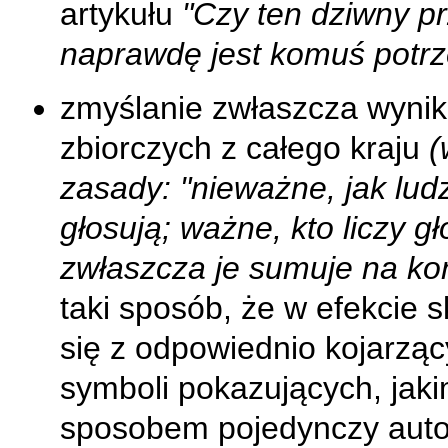
artykułu
"Czy ten dziwny pr
naprawdę jest komuś potr
zmyślanie zwłaszcza wyni
zbiorczych z całego kraju
(
zasady: "nieważne, jak lud
głosują; ważne, kto liczy gł
zwłaszcza je sumuje na ko
taki sposób, że w efekcie s
się z odpowiednio kojarząc
symboli pokazujących, jaki
sposobem pojedynczy auto