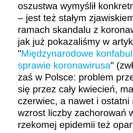
oszustwa wymyślił konkretn
– jest też stałym zjawiskie
ramach skandalu z korona
jak już pokazaliśmy w artyk
"
Międzynarodowe konfabul
sprawie koronawirusa
" (zw
zaś w Polsce: problem prze
się przez cały kwiecień, ma
czerwiec, a nawet i ostatn
wzrost liczby zachorowań
rzekomej epidemii też opar