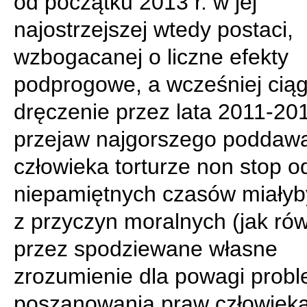
od początku 2013 r. w jej
najostrzejszej wtedy postaci,
wzbogacanej o liczne efekty
podprogowe, a wcześniej ciąg
dręczenie przez lata 2011-201
przejaw najgorszego poddaw
człowieka torturze non stop o
niepamiętnych czasów miałyby
z przyczyn moralnych (jak ró
przez spodziewane własne
zrozumienie dla powagi prob
poszanowania praw człowieka