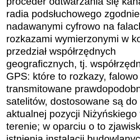
proceder odtwarzania się kan
radia podsłuchowego zgodnie
nadawanymi cyfrowo na falac
rozkazami wymierzonymi w k
przedział współrzędnych
geograficznych, tj. współrzęd
GPS: które to rozkazy, falowo
transmitowane prawdopodobn
satelitów, dostosowane są do
aktualnej pozycji Niżyńskiego
terenie; w oparciu o to zjawis
istnienia instalacji budowlany