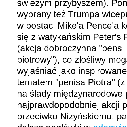
świeżym przybyszem). Po
wybrany też Trumpa wicep
w postaci Mike'a Pence'a k
się z watykańskim Peter's
(akcja dobroczynna "pens
piotrowy"), co złośliwy mog
wyjaśniać jako inspirowane
tematem "penisa Piotra" (z
na ślady międzynarodowe 
najprawdopodobniej akcji pe
przeciwko Niżyńskiemu: pa