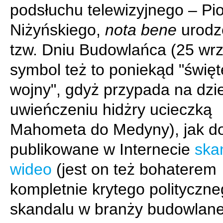
podsłuchu telewizyjnego – Pio
Niżyńskiego,
nota bene
urodz
tzw. Dniu Budowlańca (25 wrz
symbol też to poniekąd "święt
wojny", gdyż przypada na dzi
uwieńczeniu hidżry ucieczką
Mahometa do Medyny), jak 
publikowane w Internecie
skan
wideo
(jest on też bohaterem
kompletnie krytego polityczn
skandalu w branży budowlane