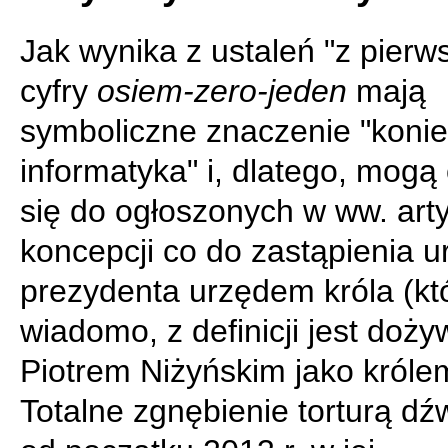
Jak wynika z ustaleń "z pierws
cyfry
osiem-zero-jeden
mają
symboliczne znaczenie "koni
informatyka" i, dlatego, mogą
się do ogłoszonych w ww. art
koncepcji co do zastąpienia 
prezydenta urzędem króla (któ
wiadomo, z definicji jest doży
Piotrem Niżyńskim jako króle
Totalne zgnębienie torturą d