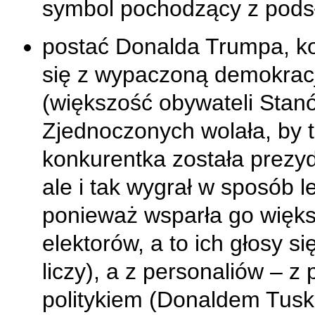
symbol pochodzący z pods
postać Donalda Trumpa, k
się z wypaczoną demokrac
(większość obywateli Stan
Zjednoczonych wolała, by t
konkurentka została prezy
ale i tak wygrał w sposób l
ponieważ wsparła go więk
elektorów, a to ich głosy si
liczy), a z personaliów – z 
politykiem (Donaldem Tusk