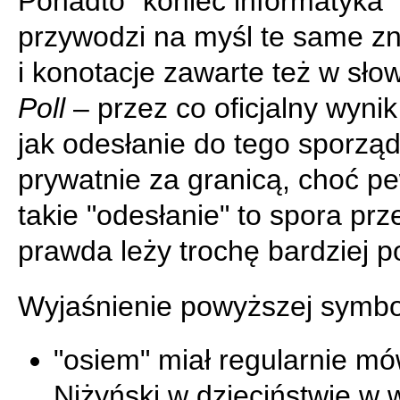
Ponadto "koniec informatyka"
przywodzi na myśl te same z
i konotacje zawarte też w sł
Poll
– przez co oficjalny wyni
jak odesłanie do tego sporzą
prywatnie za granicą, choć p
takie "odesłanie" to spora prz
prawda leży trochę bardziej p
Wyjaśnienie powyższej symbol
"osiem" miał regularnie mó
Niżyński w dzieciństwie w 