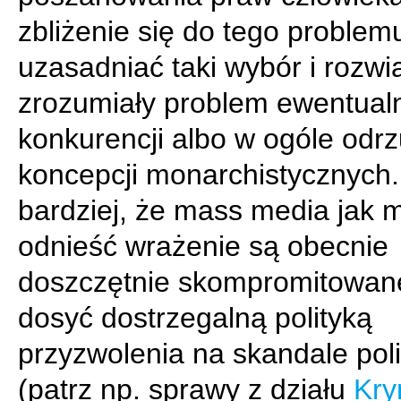
zbliżenie się do tego problem
uzasadniać taki wybór i rozwi
zrozumiały problem ewentual
konkurencji albo w ogóle odr
koncepcji monarchistycznych
bardziej, że mass media jak 
odnieść wrażenie są obecnie
doszczętnie skompromitowan
dosyć dostrzegalną polityką
przyzwolenia na skandale pol
(patrz np. sprawy z działu
Kry