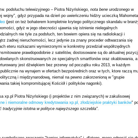
zw. podsłuchu telewizyjnego – Piotra Niżyńskiego,
nota bene
urodzonego w
tej wojny", gdyż przypada na dzień po uwieńczeniu hidżry ucieczką Mahometa
deo
(jest on też bohaterem kompletnie krytego politycznego skandalu w branż
homości, gdyż w jego obecności ujawnia się istnienie nielegalnych
ialnych nie tyle za podsłuch, ten bowiem opiera się na radiolokacji i
z żadnej nieruchomości, lecz jedynie za znany proceder odtwarzania się
ach eteru rozkazami wymierzonymi w konkretny przedział współrzędnych
ansmitowane prawdopodobnie z satelitów, dostosowane są do aktualnej pozycj
i budowlanych skonstruowanych ze specjalnych smartfonów oraz okablowania, a
orturowany jest dźwiękiem bez przerwy od początku roku 2013, w każdym
ublicznie na wynajem w ofertach bezpośrednich oraz w tych, ktore raczą m
polityczną i międzynarodową, niemal na pewno zakorzenioną w "grupie
wania takiej kompromitującej Kościół i polityków nagonki).
esa xp.pl Piotra Niżyńskiego (i projektów z nim związanych) w zakulisowej
alne i niemoralne odmowy kredytowania xp.pl, złodziejskie praktyki banków
" p
ać tradycyjnie istotna w polityce najwyższego szczebla"
.
 symboliczne znaczenie "koniec informatyka" i, dlatego, mogą odnosić się d