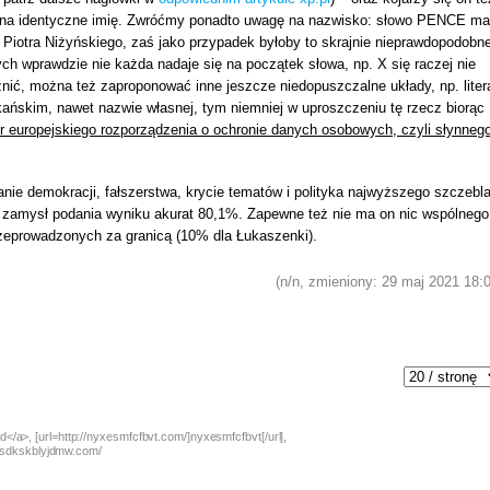
gi na identyczne imię. Zwróćmy ponadto uwagę na nazwisko: słowo PENCE ma
mi Piotra Niżyńskiego, zaś jako przypadek byłoby to skrajnie nieprawdopodobn
órych wprawdzie nie każda nadaje się na początek słowa, np. X się raczej nie
różnić, można też zaproponować inne jeszcze niedopuszczalne układy, np. liter
ańskim, nawet nazwie własnej, tym niemniej w uproszczeniu tę rzecz biorąc
er europejskiego rozporządzenia o ochronie danych osobowych, czyli słynneg
nie demokracji, fałszerstwa, krycie tematów i polityka najwyższego szczebla
był zamysł podania wyniku akurat 80,1%. Zapewne też nie ma on nic wspólnego
eprowadzonych za granicą (10% dla Łukaszenki).
(n/n, zmieniony: 29 maj 2021 18:
</a>, [url=http://nyxesmfcfbvt.com/]nyxesmfcfbvt[/url],
://sdkskblyjdmw.com/