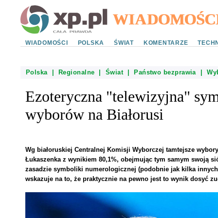
WIADOMOŚCI
POLSKA
ŚWIAT
KOMENTARZE
TECHN
Polska
|
Regionalne
|
Świat
|
Państwo bezprawia
|
Wy
Ezoteryczna "telewizyjna" sy
wyborów na Białorusi
Wg białoruskiej Centralnej Komisji Wyborczej tamtejsze wybor
Łukaszenka z wynikiem 80,1%, obejmując tym samym swoją siód
zasadzie symboliki numerologicznej (podobnie jak kilka innych
wskazuje na to, że praktycznie na pewno jest to wynik dosyć z