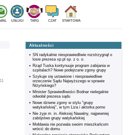
MAIL
USŁUGI
TARG
CZAT
STARTOWA
Aktualności
•
SN radykalnie niesprawiedliwie rozstrzygnął o
losie prezesa xp.pl sp. z o. o.
•
Rząd Tuska kontynuuje program zabijania w
szpitalach? Nowe podejrzane zgony grupy
•
Szykuje się ustawione i niesprawiedliwe
11
orzeczenie Sądu Najwyższego w sprawie
Niżyńskiego?
•
Minister Sprawiedliwości Bodnar nielegalnie
odwołał prezesa sądu
•
Nowe dziwne zgony w stylu "grupy
watykańskiej", w tym Liza i aktorka porno
•
Nie żyje m. in. Aleksiej Nawalny, najpewniej
zabójstwo grupy watykańskiej
•
Mołdawia nie pozwala swoim mieszkańcom
wrócić do domu