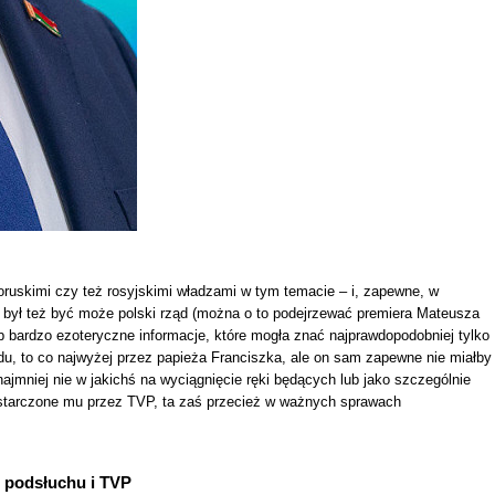
ruskimi czy też rosyjskimi władzami w tym temacie – i, zapewne, w
 – był też być może polski rząd (można o to podejrzewać premiera Mateusza
b bardzo ezoteryczne informacje, które mogła znać najprawdopodobniej tylko
ządu, to co najwyżej przez papieża Franciszka, ale on sam zapewne nie miałby
mniej nie w jakichś na wyciągnięcie ręki będących lub jako szczególnie
dostarczone mu przez TVP, ta zaś przecież w ważnych sprawach
 podsłuchu i TVP