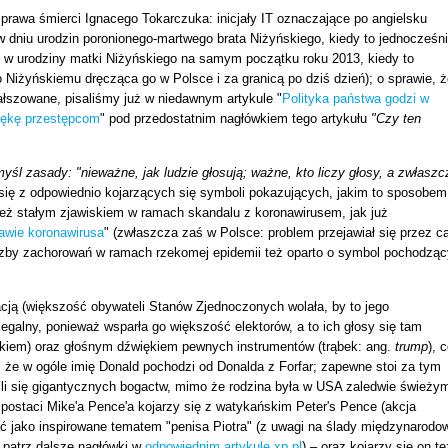
prawa śmierci Ignacego Tokarczuka: inicjały IT oznaczające po angielsku
 w dniu urodzin poronionego-martwego brata Niżyńskiego, kiedy to jednocześn
 w urodziny matki Niżyńskiego na samym początku roku 2013, kiedy to
 Niżyńskiemu dręcząca go w Polsce i za granicą po dziś dzień); o sprawie, ż
ałszowane, pisaliśmy już w niedawnym artykule "
Polityka państwa godzi w
 rękę przestępcom
" pod przedostatnim nagłówkiem tego artykułu
"Czy ten
myśl zasady: "nieważne, jak ludzie głosują; ważne, kto liczy głosy, a zwłaszc
 się z odpowiednio kojarzących się symboli pokazujących, jakim to sposobem
 też stałym zjawiskiem w ramach skandalu z koronawirusem, jak już
awie koronawirusa
" (zwłaszcza zaś w Polsce: problem przejawiał się przez c
liczby zachorowań w ramach rzekomej epidemii też oparto o symbol pochodząc
ją (większość obywateli Stanów Zjednoczonych wolała, by to jego
legalny, ponieważ wsparła go większość elektorów, a to ich głosy się tam
uskiem) oraz głośnym dźwiękiem pewnych instrumentów (trąbek: ang.
trump
), 
ej, że w ogóle imię Donald pochodzi od Donalda z Forfar; zapewne stoi za tym
ili się gigantycznych bogactw, mimo że rodzina była w USA zaledwie świeży
ostaci Mike'a Pence'a kojarzy się z watykańskim Peter's Pence (akcja
ać jako inspirowane tematem "penisa Piotra" (z uwagi na ślady międzynarodo
: patrz dalsze nagłówki w
odpowiednim artykule xp.pl
) – oraz kojarzy się on te