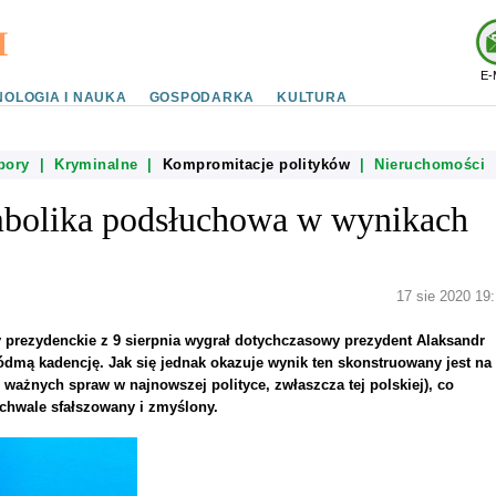
E-
OLOGIA I NAUKA
GOSPODARKA
KULTURA
bory
|
Kryminalne
|
Kompromitacje polityków
|
Nieruchomości
mbolika podsłuchowa w wynikach
17 sie 2020 19:
y prezydenckie z 9 sierpnia wygrał dotychczasowy prezydent Alaksandr
mą kadencję. Jak się jednak okazuje wynik ten skonstruowany jest na
 ważnych spraw w najnowszej polityce, zwłaszcza tej polskiej), co
uchwale sfałszowany i zmyślony.