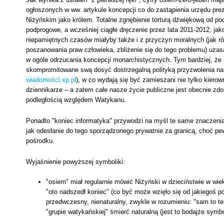
ogłoszonych w ww. artykule koncepcji co do zastąpienia urzędu prezy
Niżyńskim jako królem. Totalne zgnębienie torturą dźwiękową od pocz
podprogowe, a wcześniej ciągłe dręczenie przez lata 2011-2012, jak
niepamiętnych czasów miałyby także i z przyczyn moralnych (jak r
poszanowania praw człowieka, zbliżenie się do tego problemu) uzasa
w ogóle odrzucania koncepcji monarchistycznych. Tym bardziej, ż
skompromitowane swą dosyć dostrzegalną polityką przyzwolenia na 
wiadomości.xp.pl
), w co wydają się być zamieszani nie tylko kierow
dziennikarze – a zatem całe nasze życie publiczne jest obecnie zd
podległością względem Watykanu.
Ponadto "koniec informatyka" przywodzi na myśl te same znaczenia
jak odesłanie do tego sporządzonego prywatnie za granicą, choć pew
pośrodku.
Wyjaśnienie powyższej symboliki:
"osiem" miał regularnie mówić Niżyński w dzieciństwie w wie
"oto nadszedł koniec" (co być może wzięło się od jakiegoś p
przedwczesny, nienaturalny, zwykle w rozumieniu: "sam to te
"grupie watykańskiej" śmierć naturalną (jest to bodajże symbol