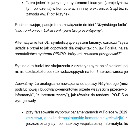
"zero jeden" kojarzy się z systemem binarnym (zerojedynkow
tym obliczenia) w komputerach i innej elektronice. Stąd też 
zawodu ww. Piotr Niżyński.
Podsumowując, pasuje to na nawiązanie do idei "Niżyńskiego króla"
"taki to »koniec« Łukaszenki państwu prezentujemy"
.
Alternatywnie też 01, symbolizujące system binarny, oznacza "syste
układzie brzmi to jak odpowiedź dla krajów takich, jak Polska, na 
samobójstwo systemu PiS/PO, który też powinien przegrywać?"
.
Sytuacja ta budzi też skojarzenia z ezoterycznymi objaśnieniami po
m. in. całokształtu poszlak wskazujących na to, iż sprawa wirusa je
Zauważmy, że analogiczne nawiązania do sprawy Niżyńskiego (można
podsłuchowej i budowlano-remontowej przede wszystkim przeciwko t
informatyk", "z Internetu znany"), jak również do tandemu PO-PiS o
występowały:
przy fałszowaniu wyborów parlamentarnych w Polsce w 2019 r.
oszustwa, a także demaskatorskie komentarze »telewizji«
" z
jeszcze znany symbol naukowy współczesnej informatyki: li