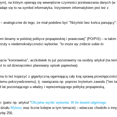
ym), na którym opierają się wewnętrzne czynności przetwarzania danych (w
nadaje się to na symbol informatyka. Inżynierem informatykiem jest też z
 – analogicznie do tego, że miał podobno być "Niżyński bez końca panujący":
m binarny w polskiej polityce propapieskiej i prawicowej" (PO/PiS) – w takim
zarzuty o niedemokratyczności wyborów:
"to może wy zróbcie sobie to
jęcia "koronawirus", aczkolwiek to już pozostawmy na osobny artykuł (na tem
st to od dziesięcioleci planowany spisek papiestwa).
 to też kojarzyć z gigantyczną ogarniającą cały kraj sprawą przestępczośc
emu pokrzywdzonemu), tj. nawiązania np. poprzez kryterium zawodu ("ten ta
d lat pozostającego u władzy i reprezentującego politykę propapieską,
 (patrz np. artykuł "
Oficjalne wyniki wyborów. W tle dowód odgórnego
 działu
Wybory
oraz liczne kolejne w tym temacie) – wówczas chodziło o inny
czbę 256;