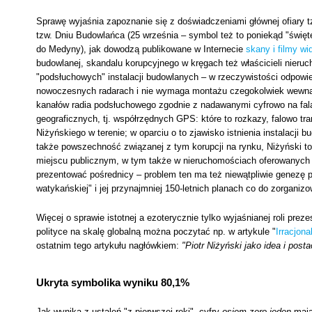
Sprawę wyjaśnia zapoznanie się z doświadczeniami głównej ofiary t
tzw. Dniu Budowlańca (25 września – symbol też to poniekąd "świę
do Medyny), jak dowodzą publikowane w Internecie
skany i filmy wi
budowlanej, skandalu korupcyjnego w kręgach też właścicieli nieruc
"podsłuchowych" instalacji budowlanych – w rzeczywistości odpowiedz
nowoczesnych radarach i nie wymaga montażu czegokolwiek wewnątr
kanałów radia podsłuchowego zgodnie z nadawanymi cyfrowo na fal
geograficznych, tj. współrzędnych GPS: które to rozkazy, falowo tr
Niżyńskiego w terenie; w oparciu o to zjawisko istnienia instalacj
także powszechność związanej z tym korupcji na rynku, Niżyński t
miejscu publicznym, w tym także w nieruchomościach oferowanych p
prezentować pośrednicy – problem ten ma też niewątpliwie genezę 
watykańskiej" i jej przynajmniej 150-letnich planach co do zorganizo
Więcej o sprawie istotnej a ezoterycznie tylko wyjaśnianej roli prez
polityce na skalę globalną można poczytać np. w artykule "
Irracjon
ostatnim tego artykułu nagłówkiem:
"Piotr Niżyński jako idea i post
Ukryta symbolika wyniku 80,1%
Jak wynika z ustaleń "z pierwszej ręki", cyfry
osiem-zero-jeden
mają