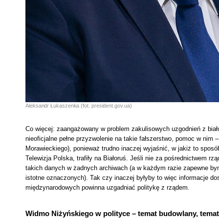
Aleksandr Łukaszenka (fot. president.gov.ua)
Co więcej: zaangażowany w problem zakulisowych uzgodnień z biało
nieoficjalne pełne przyzwolenie na takie fałszerstwo, pomoc w nim
Morawieckiego), ponieważ trudno inaczej wyjaśnić, w jakiż to sposó
Telewizja Polska, trafiły na Białoruś. Jeśli nie za pośrednictwem r
takich danych w żadnych archiwach (a w każdym razie zapewne bynaj
istotne oznaczonych). Tak czy inaczej byłyby to więc informacje 
międzynarodowych powinna uzgadniać politykę z rządem.
Widmo Niżyńskiego w polityce – temat budowlany, temat