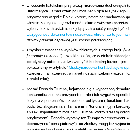
w Kościele katolickim przy okazji mordowania duchownych (s
"informatyka", zmarł dzień po urodzinach ojca Niżyńskiego i
przywrócono w godle Polski koronę, natomiast pochowano go
właśnie zaczynała się rozkręcać tortura dźwiękowa przeciwko
wybory licznych ostatnio urzędujących papieży mogły być sf
wiarygodność dokumentów i uczciwość obrotu, za to jest na
dziwny przekręt naprawdę jest komuś potrzebny?"
;
zmyślanie zwłaszcza wyników zbiorczych z całego kraju
(w 
je sumuje na końcu")
– w taki sposób, że w efekcie składają
pojedynczy autor oszustwa wymyślił konkretną liczbę – jest
pokazaliśmy w artykule "
Międzynarodowe konfabulacje w spr
kwiecień, maj, czerwiec, a nawet i ostatni rzekomy wzrost 
z podsłuchu);
postać Donalda Trumpa, kojarząca się z wypaczoną demokrac
konkurentka została prezydentem, ale i tak wygrał w sposób 
liczy), a z personaliów – z polskim politykiem (Donaldem T
budzi też skojarzenia z "fanfarami" i "torturami" (tym bardzi
spisek uzgodniony z rodzicami Trumpa, którzy zresztą dorob
przybyszem). Ponadto wybrany też Trumpa wiceprezydent w p
dobroczynna "pens piotrowy"), co złośliwy mogą też wyjaśni
po najprawdopodobniej akcji pedofilii przeciwko Niżyńskiemu