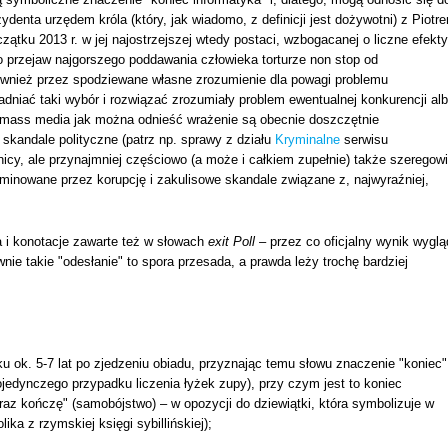
denta urzędem króla (który, jak wiadomo, z definicji jest dożywotni) z Piotr
ątku 2013 r. w jej najostrzejszej wtedy postaci, wzbogacanej o liczne efekty
o przejaw najgorszego poddawania człowieka torturze non stop od
ównież przez spodziewane własne zrozumienie dla powagi problemu
dniać taki wybór i rozwiązać zrozumiały problem ewentualnej konkurencji al
e mass media jak można odnieść wrażenie są obecnie doszczętnie
skandale polityczne (patrz np. sprawy z działu
Kryminalne
serwisu
nicy, ale przynajmniej częściowo (a może i całkiem zupełnie) także szeregowi
ominowane przez korupcję i zakulisowe skandale związane z, najwyraźniej,
 i konotacje zawarte też w słowach
exit Poll
– przez co oficjalny wynik wyglą
nie takie "odesłanie" to spora przesada, a prawda leży trochę bardziej
ku ok. 5-7 lat po zjedzeniu obiadu, przyznając temu słowu znaczenie "koniec"
ojedynczego przypadku liczenia łyżek zupy), przy czym jest to koniec
raz kończę" (samobójstwo) – w opozycji do dziewiątki, która symbolizuje w
ika z rzymskiej księgi sybillińskiej);