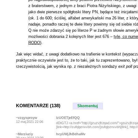
z braterstwem, z jednym z braci Piotra Niżyńskiego, z uwa
jako dwie pierwsze spółgłoski litery PN, będące też inicjała
(ok. 1 do 600; ściślej, alfabet amerykański ma 26 liter, z kt
nadaje, ponadto raczej te dwie litery powinny się od siebie 
Q nie może zdarzyć się po literze P w żadnym słowie ameryk
możliwości dobrania 2 kolejnych liter jest 676 –
tyle, co num
RODO
).
Jak więc widać, z uwagi dodatkowo na trafienie w kontekst (wypacza
praktycznie oczywiste jest to, że to taki, jak tu zaprezentowano, 
rzeczywistością, jak wynika np. z niezależnych sondaży
exit poll
prz
KOMENTARZE (138)
Skomentuj
~vzqysproyw
lzUOETjeEfQQ
12 maj 2021 22:06
dDtGTJ <a href="http://gzuzvjfrzqad.com/">gzuzvjfrzqad
[link=http://zufqlpznxvbh.com/]zufqlpznxvbh[/link], http
~Merziuziy
hcyUWjJhBdhaMv