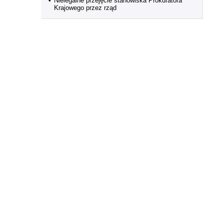
•
Nielegalne przejęcie stanowiska Prokuratora
Krajowego przez rząd