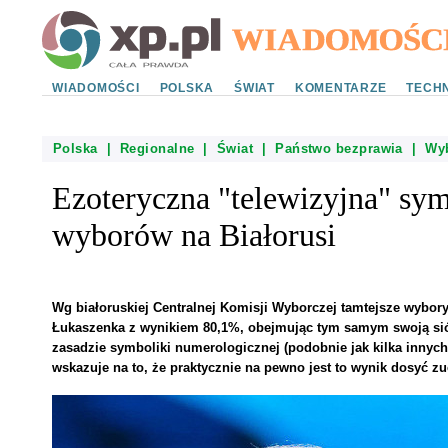
WIADOMOŚCI
POLSKA
ŚWIAT
KOMENTARZE
TECHN
Polska
|
Regionalne
|
Świat
|
Państwo bezprawia
|
Wy
Ezoteryczna "telewizyjna" sy
wyborów na Białorusi
Wg białoruskiej Centralnej Komisji Wyborczej tamtejsze wybor
Łukaszenka z wynikiem 80,1%, obejmując tym samym swoją siód
zasadzie symboliki numerologicznej (podobnie jak kilka innych
wskazuje na to, że praktycznie na pewno jest to wynik dosyć z