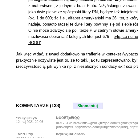
z braterstwem, z jednym z braci Piotra Niżyńskiego, z uwa
jako dwie pierwsze spółgłoski litery PN, będące też inicjała
(ok. 1 do 600; ściślej, alfabet amerykański ma 26 liter, z kt
nadaje, ponadto raczej te dwie litery powinny się od siebie 
Q nie może zdarzyć się po literze P w żadnym słowie ameryk
możliwości dobrania 2 kolejnych liter jest 676 –
tyle, co num
RODO
).
Jak więc widać, z uwagi dodatkowo na trafienie w kontekst (wypacza
praktycznie oczywiste jest to, że to taki, jak tu zaprezentowano, 
rzeczywistością, jak wynika np. z niezależnych sondaży
exit poll
prz
KOMENTARZE (138)
Skomentuj
~vzqysproyw
lzUOETjeEfQQ
12 maj 2021 22:06
dDtGTJ <a href="http://gzuzvjfrzqad.com/">gzuzvjfrzqad
[link=http://zufqlpznxvbh.com/]zufqlpznxvbh[/link], http
~Merziuziy
hcyUWjJhBdhaMv