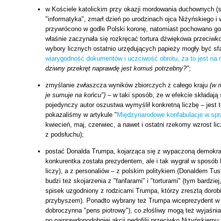
w Kościele katolickim przy okazji mordowania duchownych (s
"informatyka", zmarł dzień po urodzinach ojca Niżyńskiego i
przywrócono w godle Polski koronę, natomiast pochowano go
właśnie zaczynała się rozkręcać tortura dźwiękowa przeciwko
wybory licznych ostatnio urzędujących papieży mogły być sf
wiarygodność dokumentów i uczciwość obrotu, za to jest na
dziwny przekręt naprawdę jest komuś potrzebny?"
;
zmyślanie zwłaszcza wyników zbiorczych z całego kraju
(w 
je sumuje na końcu")
– w taki sposób, że w efekcie składają
pojedynczy autor oszustwa wymyślił konkretną liczbę – jest
pokazaliśmy w artykule "
Międzynarodowe konfabulacje w spr
kwiecień, maj, czerwiec, a nawet i ostatni rzekomy wzrost 
z podsłuchu);
postać Donalda Trumpa, kojarząca się z wypaczoną demokrac
konkurentka została prezydentem, ale i tak wygrał w sposób 
liczy), a z personaliów – z polskim politykiem (Donaldem T
budzi też skojarzenia z "fanfarami" i "torturami" (tym bardzi
spisek uzgodniony z rodzicami Trumpa, którzy zresztą dorob
przybyszem). Ponadto wybrany też Trumpa wiceprezydent w p
dobroczynna "pens piotrowy"), co złośliwy mogą też wyjaśni
po najprawdopodobniej akcji pedofilii przeciwko Niżyńskiemu