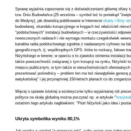
Sprawę wyjaśnia zapoznanie się z doświadczeniami głównej ofiary t
tzw. Dniu Budowlańca (25 września – symbol też to poniekąd "świę
do Medyny), jak dowodzą publikowane w Internecie
skany i filmy wi
budowlanej, skandalu korupcyjnego w kręgach też właścicieli nieruc
"podsłuchowych" instalacji budowlanych – w rzeczywistości odpowiedz
nowoczesnych radarach i nie wymaga montażu czegokolwiek wewnątr
kanałów radia podsłuchowego zgodnie z nadawanymi cyfrowo na fal
geograficznych, tj. współrzędnych GPS: które to rozkazy, falowo tr
Niżyńskiego w terenie; w oparciu o to zjawisko istnienia instalacj
także powszechność związanej z tym korupcji na rynku, Niżyński t
miejscu publicznym, w tym także w nieruchomościach oferowanych p
prezentować pośrednicy – problem ten ma też niewątpliwie genezę 
watykańskiej" i jej przynajmniej 150-letnich planach co do zorganizo
Więcej o sprawie istotnej a ezoterycznie tylko wyjaśnianej roli prez
polityce na skalę globalną można poczytać np. w artykule "
Irracjon
ostatnim tego artykułu nagłówkiem:
"Piotr Niżyński jako idea i post
Ukryta symbolika wyniku 80,1%
Jak wynika z ustaleń "z pierwszej ręki", cyfry
osiem-zero-jeden
mają