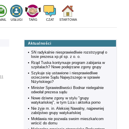
MAIL
USŁUGI
TARG
CZAT
STARTOWA
Aktualności
•
SN radykalnie niesprawiedliwie rozstrzygnął o
losie prezesa xp.pl sp. z o. o.
•
Rząd Tuska kontynuuje program zabijania w
szpitalach? Nowe podejrzane zgony grupy
•
Szykuje się ustawione i niesprawiedliwe
11
orzeczenie Sądu Najwyższego w sprawie
Niżyńskiego?
•
Minister Sprawiedliwości Bodnar nielegalnie
odwołał prezesa sądu
•
Nowe dziwne zgony w stylu "grupy
watykańskiej", w tym Liza i aktorka porno
•
Nie żyje m. in. Aleksiej Nawalny, najpewniej
zabójstwo grupy watykańskiej
•
Mołdawia nie pozwala swoim mieszkańcom
wrócić do domu