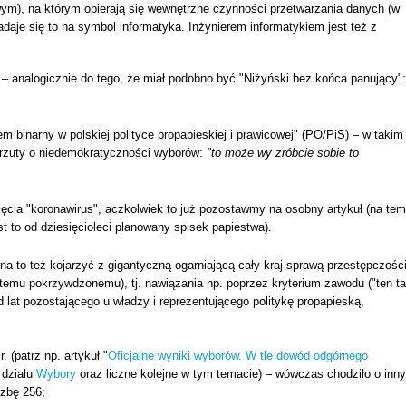
ym), na którym opierają się wewnętrzne czynności przetwarzania danych (w
nadaje się to na symbol informatyka. Inżynierem informatykiem jest też z
 – analogicznie do tego, że miał podobno być "Niżyński bez końca panujący":
m binarny w polskiej polityce propapieskiej i prawicowej" (PO/PiS) – w takim
zarzuty o niedemokratyczności wyborów:
"to może wy zróbcie sobie to
jęcia "koronawirus", aczkolwiek to już pozostawmy na osobny artykuł (na tem
st to od dziesięcioleci planowany spisek papiestwa).
 to też kojarzyć z gigantyczną ogarniającą cały kraj sprawą przestępczośc
emu pokrzywdzonemu), tj. nawiązania np. poprzez kryterium zawodu ("ten ta
d lat pozostającego u władzy i reprezentującego politykę propapieską,
 (patrz np. artykuł "
Oficjalne wyniki wyborów. W tle dowód odgórnego
 działu
Wybory
oraz liczne kolejne w tym temacie) – wówczas chodziło o inny
czbę 256;