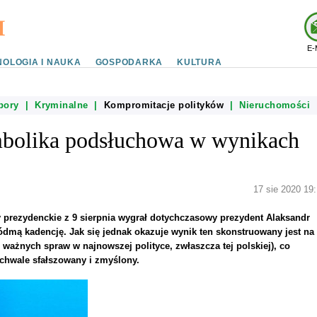
E-
OLOGIA I NAUKA
GOSPODARKA
KULTURA
bory
|
Kryminalne
|
Kompromitacje polityków
|
Nieruchomości
mbolika podsłuchowa w wynikach
17 sie 2020 19:
y prezydenckie z 9 sierpnia wygrał dotychczasowy prezydent Alaksandr
mą kadencję. Jak się jednak okazuje wynik ten skonstruowany jest na
 ważnych spraw w najnowszej polityce, zwłaszcza tej polskiej), co
uchwale sfałszowany i zmyślony.