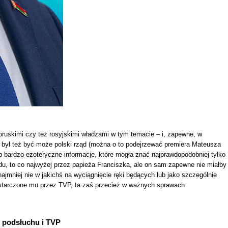
ruskimi czy też rosyjskimi władzami w tym temacie – i, zapewne, w
 – był też być może polski rząd (można o to podejrzewać premiera Mateusza
b bardzo ezoteryczne informacje, które mogła znać najprawdopodobniej tylko
ządu, to co najwyżej przez papieża Franciszka, ale on sam zapewne nie miałby
mniej nie w jakichś na wyciągnięcie ręki będących lub jako szczególnie
dostarczone mu przez TVP, ta zaś przecież w ważnych sprawach
 podsłuchu i TVP