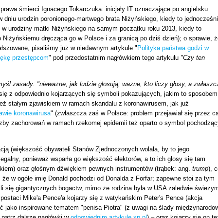
prawa śmierci Ignacego Tokarczuka: inicjały IT oznaczające po angielsku
 w dniu urodzin poronionego-martwego brata Niżyńskiego, kiedy to jednocześn
 w urodziny matki Niżyńskiego na samym początku roku 2013, kiedy to
 Niżyńskiemu dręcząca go w Polsce i za granicą po dziś dzień); o sprawie, ż
ałszowane, pisaliśmy już w niedawnym artykule "
Polityka państwa godzi w
 rękę przestępcom
" pod przedostatnim nagłówkiem tego artykułu
"Czy ten
myśl zasady: "nieważne, jak ludzie głosują; ważne, kto liczy głosy, a zwłaszc
 się z odpowiednio kojarzących się symboli pokazujących, jakim to sposobem
 też stałym zjawiskiem w ramach skandalu z koronawirusem, jak już
awie koronawirusa
" (zwłaszcza zaś w Polsce: problem przejawiał się przez c
liczby zachorowań w ramach rzekomej epidemii też oparto o symbol pochodząc
ją (większość obywateli Stanów Zjednoczonych wolała, by to jego
legalny, ponieważ wsparła go większość elektorów, a to ich głosy się tam
uskiem) oraz głośnym dźwiękiem pewnych instrumentów (trąbek: ang.
trump
), 
ej, że w ogóle imię Donald pochodzi od Donalda z Forfar; zapewne stoi za tym
ili się gigantycznych bogactw, mimo że rodzina była w USA zaledwie świeży
ostaci Mike'a Pence'a kojarzy się z watykańskim Peter's Pence (akcja
ać jako inspirowane tematem "penisa Piotra" (z uwagi na ślady międzynarodo
: patrz dalsze nagłówki w
odpowiednim artykule xp.pl
) – oraz kojarzy się on te