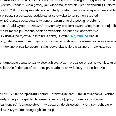
denta urzędem króla (który, jak wiadomo, z definicji jest dożywotni) z Piotr
ątku 2013 r. w jej najostrzejszej wtedy postaci, wzbogacanej o liczne efekty
o przejaw najgorszego poddawania człowieka torturze non stop od
ównież przez spodziewane własne zrozumienie dla powagi problemu
dniać taki wybór i rozwiązać zrozumiały problem ewentualnej konkurencji al
e mass media jak można odnieść wrażenie są obecnie doszczętnie
skandale polityczne (patrz np. sprawy z działu
Kryminalne
serwisu
nicy, ale przynajmniej częściowo (a może i całkiem zupełnie) także szeregowi
ominowane przez korupcję i zakulisowe skandale związane z, najwyraźniej,
 i konotacje zawarte też w słowach
exit Poll
– przez co oficjalny wynik wyglą
nie takie "odesłanie" to spora przesada, a prawda leży trochę bardziej
ku ok. 5-7 lat po zjedzeniu obiadu, przyznając temu słowu znaczenie "koniec"
ojedynczego przypadku liczenia łyżek zupy), przy czym jest to koniec
raz kończę" (samobójstwo) – w opozycji do dziewiątki, która symbolizuje w
ika z rzymskiej księgi sybillińskiej);