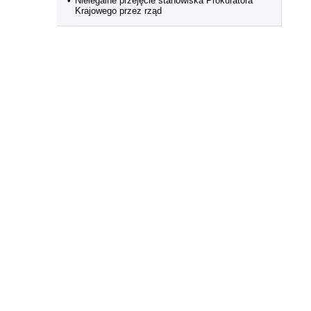
•
Nielegalne przejęcie stanowiska Prokuratora
Krajowego przez rząd