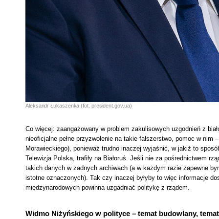
Aleksandr Łukaszenka (fot. president.gov.ua)
Co więcej: zaangażowany w problem zakulisowych uzgodnień z biało
nieoficjalne pełne przyzwolenie na takie fałszerstwo, pomoc w nim
Morawieckiego), ponieważ trudno inaczej wyjaśnić, w jakiż to sposó
Telewizja Polska, trafiły na Białoruś. Jeśli nie za pośrednictwem r
takich danych w żadnych archiwach (a w każdym razie zapewne bynaj
istotne oznaczonych). Tak czy inaczej byłyby to więc informacje 
międzynarodowych powinna uzgadniać politykę z rządem.
Widmo Niżyńskiego w polityce – temat budowlany, temat