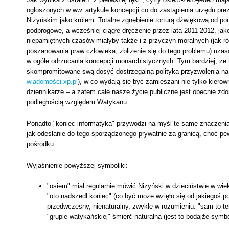
ogłoszonych w ww. artykule koncepcji co do zastąpienia urzędu prezy
Niżyńskim jako królem. Totalne zgnębienie torturą dźwiękową od pocz
podprogowe, a wcześniej ciągłe dręczenie przez lata 2011-2012, jak
niepamiętnych czasów miałyby także i z przyczyn moralnych (jak r
poszanowania praw człowieka, zbliżenie się do tego problemu) uzasa
w ogóle odrzucania koncepcji monarchistycznych. Tym bardziej, ż
skompromitowane swą dosyć dostrzegalną polityką przyzwolenia na 
wiadomości.xp.pl
), w co wydają się być zamieszani nie tylko kierow
dziennikarze – a zatem całe nasze życie publiczne jest obecnie zd
podległością względem Watykanu.
Ponadto "koniec informatyka" przywodzi na myśl te same znaczenia
jak odesłanie do tego sporządzonego prywatnie za granicą, choć pew
pośrodku.
Wyjaśnienie powyższej symboliki:
"osiem" miał regularnie mówić Niżyński w dzieciństwie w wie
"oto nadszedł koniec" (co być może wzięło się od jakiegoś p
przedwczesny, nienaturalny, zwykle w rozumieniu: "sam to te
"grupie watykańskiej" śmierć naturalną (jest to bodajże symbol