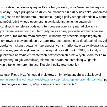
zw. podsłuchu telewizyjnego – Piotra Niżyńskiego,
nota bene
urodzonego w
tej wojny", gdyż przypada na dzień po uwieńczeniu hidżry ucieczką Mahometa
deo
(jest on też bohaterem kompletnie krytego politycznego skandalu w branż
homości, gdyż w jego obecności ujawnia się istnienie nielegalnych
ialnych nie tyle za podsłuch, ten bowiem opiera się na radiolokacji i
z żadnej nieruchomości, lecz jedynie za znany proceder odtwarzania się
ach eteru rozkazami wymierzonymi w konkretny przedział współrzędnych
ansmitowane prawdopodobnie z satelitów, dostosowane są do aktualnej pozycj
i budowlanych skonstruowanych ze specjalnych smartfonów oraz okablowania, a
orturowany jest dźwiękiem bez przerwy od początku roku 2013, w każdym
ublicznie na wynajem w ofertach bezpośrednich oraz w tych, ktore raczą m
polityczną i międzynarodową, niemal na pewno zakorzenioną w "grupie
wania takiej kompromitującej Kościół i polityków nagonki).
esa xp.pl Piotra Niżyńskiego (i projektów z nim związanych) w zakulisowej
alne i niemoralne odmowy kredytowania xp.pl, złodziejskie praktyki banków
" p
ać tradycyjnie istotna w polityce najwyższego szczebla"
.
 symboliczne znaczenie "koniec informatyka" i, dlatego, mogą odnosić się d