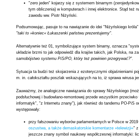
"zero jeden" kojarzy się z systemem binarnym (zerojedynkow
tym obliczenia) w komputerach i innej elektronice. Stąd też 
zawodu ww. Piotr Niżyński.
Podsumowując, pasuje to na nawiązanie do idei "Niżyńskiego króla"
"taki to »koniec« Łukaszenki państwu prezentujemy"
.
Alternatywnie też 01, symbolizujące system binarny, oznacza "syste
układzie brzmi to jak odpowiedź dla krajów takich, jak Polska, na 
samobójstwo systemu PiS/PO, który też powinien przegrywać?"
.
Sytuacja ta budzi też skojarzenia z ezoterycznymi objaśnieniami po
m. in. całokształtu poszlak wskazujących na to, iż sprawa wirusa je
Zauważmy, że analogiczne nawiązania do sprawy Niżyńskiego (można
podsłuchowej i budowlano-remontowej przede wszystkim przeciwko t
informatyk", "z Internetu znany"), jak również do tandemu PO-PiS o
występowały:
przy fałszowaniu wyborów parlamentarnych w Polsce w 2019 r.
oszustwa, a także demaskatorskie komentarze »telewizji«
" z
jeszcze znany symbol naukowy współczesnej informatyki: li