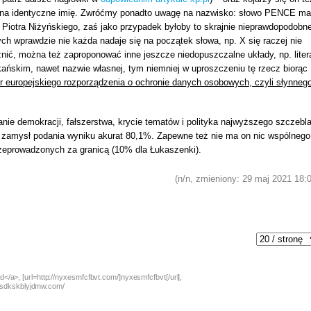
gi na identyczne imię. Zwróćmy ponadto uwagę na nazwisko: słowo PENCE ma
mi Piotra Niżyńskiego, zaś jako przypadek byłoby to skrajnie nieprawdopodobn
órych wprawdzie nie każda nadaje się na początek słowa, np. X się raczej nie
różnić, można też zaproponować inne jeszcze niedopuszczalne układy, np. liter
ańskim, nawet nazwie własnej, tym niemniej w uproszczeniu tę rzecz biorąc
er europejskiego rozporządzenia o ochronie danych osobowych, czyli słynneg
nie demokracji, fałszerstwa, krycie tematów i polityka najwyższego szczebla
był zamysł podania wyniku akurat 80,1%. Zapewne też nie ma on nic wspólnego
eprowadzonych za granicą (10% dla Łukaszenki).
(n/n, zmieniony: 29 maj 2021 18:
</a>, [url=http://nyxesmfcfbvt.com/]nyxesmfcfbvt[/url],
://sdkskblyjdmw.com/