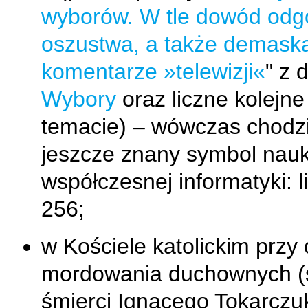
wyborów. W tle dowód odg
oszustwa, a także demaska
komentarze »telewizji«
" z 
Wybory
oraz liczne kolejne
temacie) – wówczas chodzi
jeszcze znany symbol nau
współczesnej informatyki: l
256;
w Kościele katolickim przy 
mordowania duchownych (
śmierci Ignacego Tokarczu