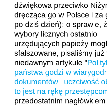
dźwiękowa przeciwko Niży
dręcząca go w Polsce i za 
po dziś dzień); o sprawie, 
wybory licznych ostatnio
urzędujących papieży mogł
sfałszowane, pisaliśmy już
niedawnym artykule "
Polit
państwa godzi w wiarygod
dokumentów i uczciwość ob
to jest na rękę przestępco
przedostatnim nagłówkiem