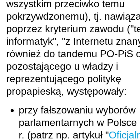
wszystkim przeciwko temu
pokrzywdzonemu), tj. nawiąza
poprzez kryterium zawodu ("te
informatyk", "z Internetu znany
również do tandemu PO-PiS o
pozostającego u władzy i
reprezentującego politykę
propapieską, występowały:
przy fałszowaniu wyborów
parlamentarnych w Polsce
r. (patrz np. artykuł "
Oficjal