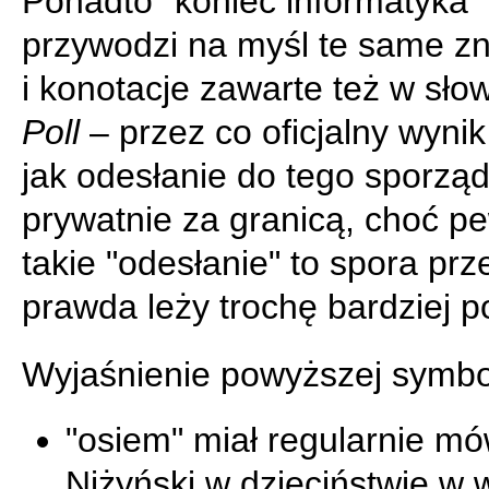
Ponadto "koniec informatyka"
przywodzi na myśl te same z
i konotacje zawarte też w sł
Poll
– przez co oficjalny wyni
jak odesłanie do tego sporzą
prywatnie za granicą, choć p
takie "odesłanie" to spora prz
prawda leży trochę bardziej p
Wyjaśnienie powyższej symbol
"osiem" miał regularnie mó
Niżyński w dzieciństwie w 