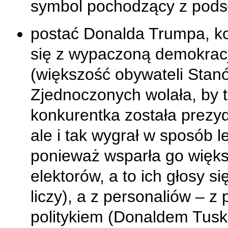
symbol pochodzący z pods
postać Donalda Trumpa, k
się z wypaczoną demokrac
(większość obywateli Stan
Zjednoczonych wolała, by t
konkurentka została prezy
ale i tak wygrał w sposób l
ponieważ wsparła go więk
elektorów, a to ich głosy si
liczy), a z personaliów – z 
politykiem (Donaldem Tusk