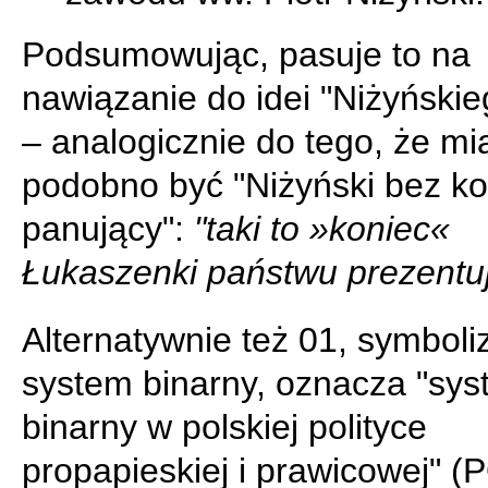
Podsumowując, pasuje to na
nawiązanie do idei "Niżyńskie
– analogicznie do tego, że mi
podobno być "Niżyński bez k
panujący":
"taki to »koniec«
Łukaszenki państwu prezentu
Alternatywnie też 01, symboli
system binarny, oznacza "sy
binarny w polskiej polityce
propapieskiej i prawicowej" (