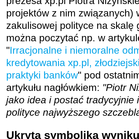
prezesa xp.pl Piotra Niżyńskie
projektów z nim związanych) 
zakulisowej polityce na skalę 
można poczytać np. w artykul
"
Irracjonalne i niemoralne o
kredytowania xp.pl, złodziejsk
praktyki banków
" pod ostatni
artykułu nagłówkiem:
"Piotr N
jako idea i postać tradycyjnie 
polityce najwyższego szczebl
Ukryta symbolika wynik