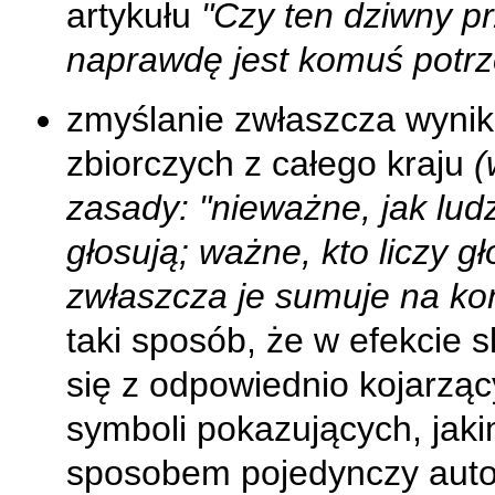
artykułu
"Czy ten dziwny pr
naprawdę jest komuś potr
zmyślanie zwłaszcza wyni
zbiorczych z całego kraju
(
zasady: "nieważne, jak lud
głosują; ważne, kto liczy gł
zwłaszcza je sumuje na ko
taki sposób, że w efekcie s
się z odpowiednio kojarząc
symboli pokazujących, jaki
sposobem pojedynczy auto