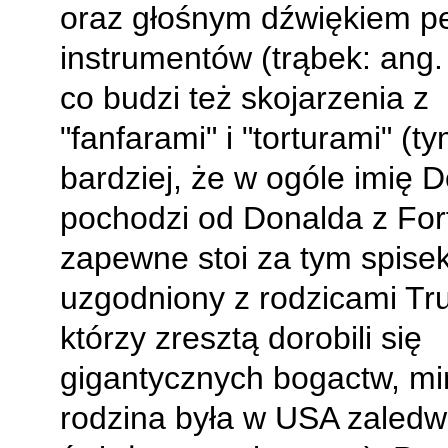
oraz głośnym dźwiękiem 
instrumentów (trąbek: ang
co budzi też skojarzenia z
"fanfarami" i "torturami" (t
bardziej, że w ogóle imię 
pochodzi od Donalda z For
zapewne stoi za tym spise
uzgodniony z rodzicami Tr
którzy zresztą dorobili się
gigantycznych bogactw, m
rodzina była w USA zaledw