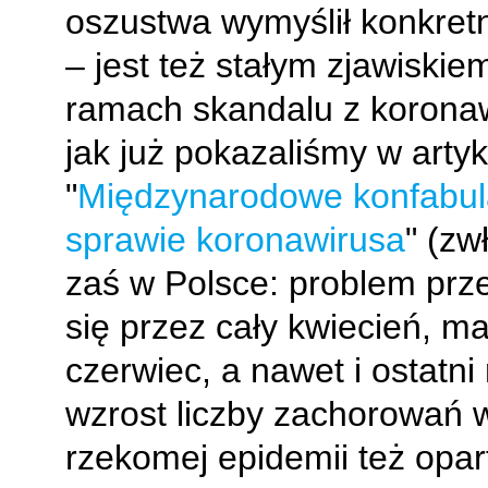
oszustwa wymyślił konkretn
– jest też stałym zjawiskie
ramach skandalu z korona
jak już pokazaliśmy w artyk
"
Międzynarodowe konfabul
sprawie koronawirusa
" (zw
zaś w Polsce: problem prze
się przez cały kwiecień, ma
czerwiec, a nawet i ostatn
wzrost liczby zachorowań
rzekomej epidemii też opar