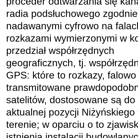
proceder odtwarzania się kan
radia podsłuchowego zgodnie
nadawanymi cyfrowo na falac
rozkazami wymierzonymi w k
przedział współrzędnych
geograficznych, tj. współrzęd
GPS: które to rozkazy, falowo
transmitowane prawdopodobn
satelitów, dostosowane są do
aktualnej pozycji Niżyńskiego
terenie; w oparciu o to zjawis
istnienia instalacji budowlany