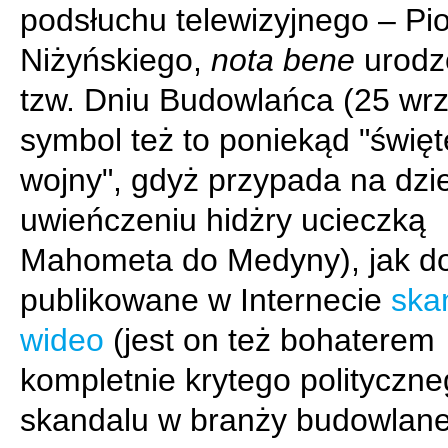
podsłuchu telewizyjnego – Pio
Niżyńskiego,
nota bene
urodz
tzw. Dniu Budowlańca (25 wrz
symbol też to poniekąd "święt
wojny", gdyż przypada na dzi
uwieńczeniu hidżry ucieczką
Mahometa do Medyny), jak 
publikowane w Internecie
skan
wideo
(jest on też bohaterem
kompletnie krytego polityczn
skandalu w branży budowlane