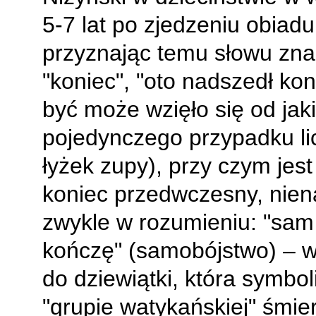
5-7 lat po zjedzeniu obiadu
przyznając temu słowu zna
"koniec", "oto nadszedł kon
być może wzięło się od jak
pojedynczego przypadku li
łyżek zupy), przy czym jest
koniec przedwczesny, niena
zwykle w rozumieniu: "sam 
kończę" (samobójstwo) – w
do dziewiątki, która symbol
"grupie watykańskiej" śmie