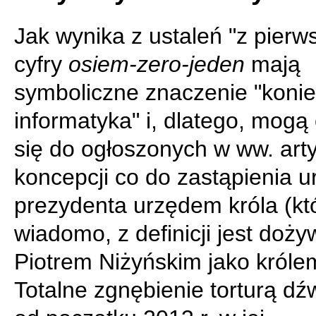
Jak wynika z ustaleń "z pierws
cyfry
osiem-zero-jeden
mają
symboliczne znaczenie "koni
informatyka" i, dlatego, mogą
się do ogłoszonych w ww. art
koncepcji co do zastąpienia 
prezydenta urzędem króla (któ
wiadomo, z definicji jest doży
Piotrem Niżyńskim jako króle
Totalne zgnębienie torturą d