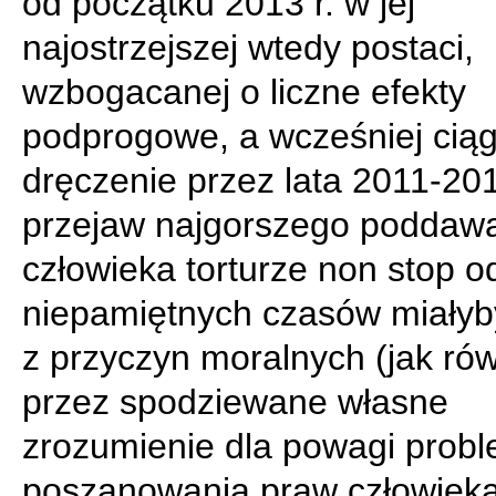
od początku 2013 r. w jej
najostrzejszej wtedy postaci,
wzbogacanej o liczne efekty
podprogowe, a wcześniej ciąg
dręczenie przez lata 2011-201
przejaw najgorszego poddaw
człowieka torturze non stop o
niepamiętnych czasów miałyby
z przyczyn moralnych (jak ró
przez spodziewane własne
zrozumienie dla powagi prob
poszanowania praw człowieka