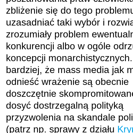
zbliżenie się do tego problem
uzasadniać taki wybór i rozwi
zrozumiały problem ewentual
konkurencji albo w ogóle odr
koncepcji monarchistycznych
bardziej, że mass media jak 
odnieść wrażenie są obecnie
doszczętnie skompromitowan
dosyć dostrzegalną polityką
przyzwolenia na skandale pol
(patrz np. sprawy z działu
Kry