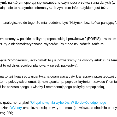
ym), na którym opierają się wewnętrzne czynności przetwarzania danych (w
nadaje się to na symbol informatyka. Inżynierem informatykiem jest też z
 – analogicznie do tego, że miał podobno być "Niżyński bez końca panujący":
m binarny w polskiej polityce propapieskiej i prawicowej" (PO/PiS) – w takim
zarzuty o niedemokratyczności wyborów:
"to może wy zróbcie sobie to
jęcia "koronawirus", aczkolwiek to już pozostawmy na osobny artykuł (na tem
st to od dziesięcioleci planowany spisek papiestwa).
 to też kojarzyć z gigantyczną ogarniającą cały kraj sprawą przestępczośc
emu pokrzywdzonemu), tj. nawiązania np. poprzez kryterium zawodu ("ten ta
d lat pozostającego u władzy i reprezentującego politykę propapieską,
 (patrz np. artykuł "
Oficjalne wyniki wyborów. W tle dowód odgórnego
 działu
Wybory
oraz liczne kolejne w tym temacie) – wówczas chodziło o inny
czbę 256;