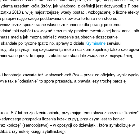
denta urzędem króla (który, jak wiadomo, z definicji jest dożywotni) z Piotr
ątku 2013 r. w jej najostrzejszej wtedy postaci, wzbogacanej o liczne efekty
o przejaw najgorszego poddawania człowieka torturze non stop od
ównież przez spodziewane własne zrozumienie dla powagi problemu
dniać taki wybór i rozwiązać zrozumiały problem ewentualnej konkurencji al
e mass media jak można odnieść wrażenie są obecnie doszczętnie
skandale polityczne (patrz np. sprawy z działu
Kryminalne
serwisu
nicy, ale przynajmniej częściowo (a może i całkiem zupełnie) także szeregowi
ominowane przez korupcję i zakulisowe skandale związane z, najwyraźniej,
 i konotacje zawarte też w słowach
exit Poll
– przez co oficjalny wynik wyglą
nie takie "odesłanie" to spora przesada, a prawda leży trochę bardziej
ku ok. 5-7 lat po zjedzeniu obiadu, przyznając temu słowu znaczenie "koniec"
ojedynczego przypadku liczenia łyżek zupy), przy czym jest to koniec
raz kończę" (samobójstwo) – w opozycji do dziewiątki, która symbolizuje w
ika z rzymskiej księgi sybillińskiej);