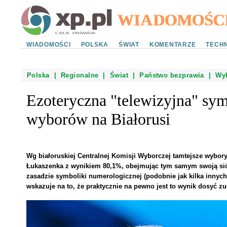
WIADOMOŚCI
POLSKA
ŚWIAT
KOMENTARZE
TECHN
Polska
|
Regionalne
|
Świat
|
Państwo bezprawia
|
Wy
Ezoteryczna "telewizyjna" sy
wyborów na Białorusi
Wg białoruskiej Centralnej Komisji Wyborczej tamtejsze wybor
Łukaszenka z wynikiem 80,1%, obejmując tym samym swoją siód
zasadzie symboliki numerologicznej (podobnie jak kilka innych
wskazuje na to, że praktycznie na pewno jest to wynik dosyć z