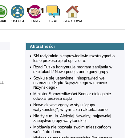
MAIL
USŁUGI
TARG
CZAT
STARTOWA
Aktualności
•
SN radykalnie niesprawiedliwie rozstrzygnął o
losie prezesa xp.pl sp. z o. o.
•
Rząd Tuska kontynuuje program zabijania w
szpitalach? Nowe podejrzane zgony grupy
•
Szykuje się ustawione i niesprawiedliwe
11
orzeczenie Sądu Najwyższego w sprawie
Niżyńskiego?
•
Minister Sprawiedliwości Bodnar nielegalnie
odwołał prezesa sądu
•
Nowe dziwne zgony w stylu "grupy
watykańskiej", w tym Liza i aktorka porno
•
Nie żyje m. in. Aleksiej Nawalny, najpewniej
zabójstwo grupy watykańskiej
•
Mołdawia nie pozwala swoim mieszkańcom
wrócić do domu