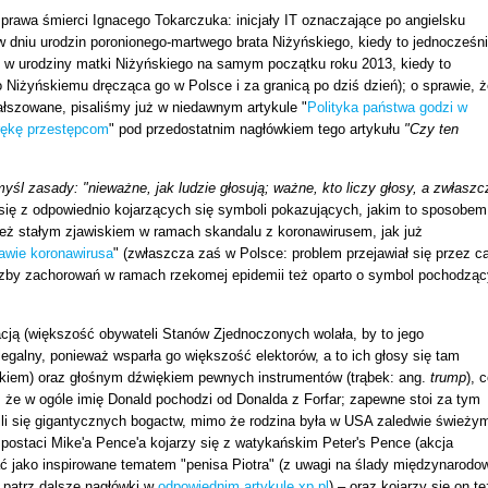
prawa śmierci Ignacego Tokarczuka: inicjały IT oznaczające po angielsku
 w dniu urodzin poronionego-martwego brata Niżyńskiego, kiedy to jednocześn
 w urodziny matki Niżyńskiego na samym początku roku 2013, kiedy to
 Niżyńskiemu dręcząca go w Polsce i za granicą po dziś dzień); o sprawie, ż
ałszowane, pisaliśmy już w niedawnym artykule "
Polityka państwa godzi w
 rękę przestępcom
" pod przedostatnim nagłówkiem tego artykułu
"Czy ten
myśl zasady: "nieważne, jak ludzie głosują; ważne, kto liczy głosy, a zwłaszc
 się z odpowiednio kojarzących się symboli pokazujących, jakim to sposobem
 też stałym zjawiskiem w ramach skandalu z koronawirusem, jak już
awie koronawirusa
" (zwłaszcza zaś w Polsce: problem przejawiał się przez c
liczby zachorowań w ramach rzekomej epidemii też oparto o symbol pochodząc
ją (większość obywateli Stanów Zjednoczonych wolała, by to jego
legalny, ponieważ wsparła go większość elektorów, a to ich głosy się tam
uskiem) oraz głośnym dźwiękiem pewnych instrumentów (trąbek: ang.
trump
), 
ej, że w ogóle imię Donald pochodzi od Donalda z Forfar; zapewne stoi za tym
ili się gigantycznych bogactw, mimo że rodzina była w USA zaledwie świeży
ostaci Mike'a Pence'a kojarzy się z watykańskim Peter's Pence (akcja
ać jako inspirowane tematem "penisa Piotra" (z uwagi na ślady międzynarodo
: patrz dalsze nagłówki w
odpowiednim artykule xp.pl
) – oraz kojarzy się on te