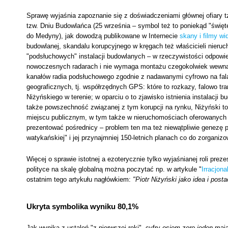
Sprawę wyjaśnia zapoznanie się z doświadczeniami głównej ofiary t
tzw. Dniu Budowlańca (25 września – symbol też to poniekąd "świę
do Medyny), jak dowodzą publikowane w Internecie
skany i filmy wi
budowlanej, skandalu korupcyjnego w kręgach też właścicieli nieruc
"podsłuchowych" instalacji budowlanych – w rzeczywistości odpowiedz
nowoczesnych radarach i nie wymaga montażu czegokolwiek wewnątr
kanałów radia podsłuchowego zgodnie z nadawanymi cyfrowo na fal
geograficznych, tj. współrzędnych GPS: które to rozkazy, falowo tr
Niżyńskiego w terenie; w oparciu o to zjawisko istnienia instalacj
także powszechność związanej z tym korupcji na rynku, Niżyński t
miejscu publicznym, w tym także w nieruchomościach oferowanych p
prezentować pośrednicy – problem ten ma też niewątpliwie genezę 
watykańskiej" i jej przynajmniej 150-letnich planach co do zorganizo
Więcej o sprawie istotnej a ezoterycznie tylko wyjaśnianej roli prez
polityce na skalę globalną można poczytać np. w artykule "
Irracjon
ostatnim tego artykułu nagłówkiem:
"Piotr Niżyński jako idea i post
Ukryta symbolika wyniku 80,1%
Jak wynika z ustaleń "z pierwszej ręki", cyfry
osiem-zero-jeden
mają