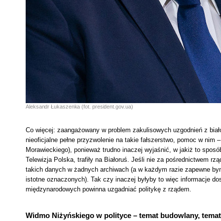
Aleksandr Łukaszenka (fot. president.gov.ua)
Co więcej: zaangażowany w problem zakulisowych uzgodnień z biało
nieoficjalne pełne przyzwolenie na takie fałszerstwo, pomoc w nim
Morawieckiego), ponieważ trudno inaczej wyjaśnić, w jakiż to sposó
Telewizja Polska, trafiły na Białoruś. Jeśli nie za pośrednictwem r
takich danych w żadnych archiwach (a w każdym razie zapewne bynaj
istotne oznaczonych). Tak czy inaczej byłyby to więc informacje 
międzynarodowych powinna uzgadniać politykę z rządem.
Widmo Niżyńskiego w polityce – temat budowlany, temat