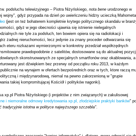
zw. podsłuchu telewizyjnego – Piotra Niżyńskiego,
nota bene
urodzonego w
tej wojny", gdyż przypada na dzień po uwieńczeniu hidżry ucieczką Mahometa
deo
(jest on też bohaterem kompletnie krytego politycznego skandalu w branż
homości, gdyż w jego obecności ujawnia się istnienie nielegalnych
ialnych nie tyle za podsłuch, ten bowiem opiera się na radiolokacji i
z żadnej nieruchomości, lecz jedynie za znany proceder odtwarzania się
ach eteru rozkazami wymierzonymi w konkretny przedział współrzędnych
ansmitowane prawdopodobnie z satelitów, dostosowane są do aktualnej pozycj
i budowlanych skonstruowanych ze specjalnych smartfonów oraz okablowania, a
orturowany jest dźwiękiem bez przerwy od początku roku 2013, w każdym
ublicznie na wynajem w ofertach bezpośrednich oraz w tych, ktore raczą m
polityczną i międzynarodową, niemal na pewno zakorzenioną w "grupie
wania takiej kompromitującej Kościół i polityków nagonki).
esa xp.pl Piotra Niżyńskiego (i projektów z nim związanych) w zakulisowej
alne i niemoralne odmowy kredytowania xp.pl, złodziejskie praktyki banków
" p
ać tradycyjnie istotna w polityce najwyższego szczebla"
.
 symboliczne znaczenie "koniec informatyka" i, dlatego, mogą odnosić się d