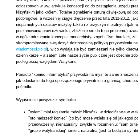
ogłoszonych w ww. artykule koncepcji co do zastąpienia urzędu prezy
Niżyńskim jako królem. Totalne zgnębienie torturą dźwiękową od pocz
podprogowe, a wcześniej ciągłe dręczenie przez lata 2011-2012, jak
niepamiętnych czasów miałyby także i z przyczyn moralnych (jak r
poszanowania praw człowieka, zbliżenie się do tego problemu) uzasa
w ogóle odrzucania koncepcji monarchistycznych. Tym bardziej, ż
skompromitowane swą dosyć dostrzegalną polityką przyzwolenia na 
wiadomości.xp.pl
), w co wydają się być zamieszani nie tylko kierow
dziennikarze – a zatem całe nasze życie publiczne jest obecnie zd
podległością względem Watykanu.
Ponadto "koniec informatyka" przywodzi na myśl te same znaczenia
jak odesłanie do tego sporządzonego prywatnie za granicą, choć pew
pośrodku.
Wyjaśnienie powyższej symboliki:
"osiem" miał regularnie mówić Niżyński w dzieciństwie w wie
"oto nadszedł koniec" (co być może wzięło się od jakiegoś p
przedwczesny, nienaturalny, zwykle w rozumieniu: "sam to te
"grupie watykańskiej" śmierć naturalną (jest to bodajże symbol