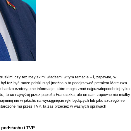
ruskimi czy też rosyjskimi władzami w tym temacie – i, zapewne, w
 – był też być może polski rząd (można o to podejrzewać premiera Mateusza
b bardzo ezoteryczne informacje, które mogła znać najprawdopodobniej tylko
ządu, to co najwyżej przez papieża Franciszka, ale on sam zapewne nie miałby
mniej nie w jakichś na wyciągnięcie ręki będących lub jako szczególnie
dostarczone mu przez TVP, ta zaś przecież w ważnych sprawach
 podsłuchu i TVP