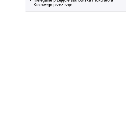
•
Nielegalne przejęcie stanowiska Prokuratora
Krajowego przez rząd