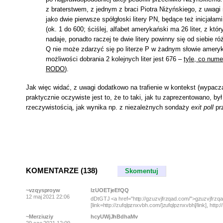
z braterstwem, z jednym z braci Piotra Niżyńskiego, z uwa
jako dwie pierwsze spółgłoski litery PN, będące też inicjała
(ok. 1 do 600; ściślej, alfabet amerykański ma 26 liter, z kt
nadaje, ponadto raczej te dwie litery powinny się od siebie 
Q nie może zdarzyć się po literze P w żadnym słowie ameryk
możliwości dobrania 2 kolejnych liter jest 676 –
tyle, co num
RODO
).
Jak więc widać, z uwagi dodatkowo na trafienie w kontekst (wypacza
praktycznie oczywiste jest to, że to taki, jak tu zaprezentowano, 
rzeczywistością, jak wynika np. z niezależnych sondaży
exit poll
prz
KOMENTARZE (138)
Skomentuj
~vzqysproyw
lzUOETjeEfQQ
12 maj 2021 22:06
dDtGTJ <a href="http://gzuzvjfrzqad.com/">gzuzvjfrzqad
[link=http://zufqlpznxvbh.com/]zufqlpznxvbh[/link], http
~Merziuziy
hcyUWjJhBdhaMv