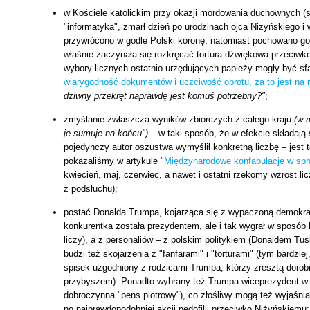
w Kościele katolickim przy okazji mordowania duchownych (s
"informatyka", zmarł dzień po urodzinach ojca Niżyńskiego i
przywrócono w godle Polski koronę, natomiast pochowano go
właśnie zaczynała się rozkręcać tortura dźwiękowa przeciwko
wybory licznych ostatnio urzędujących papieży mogły być sf
wiarygodność dokumentów i uczciwość obrotu, za to jest na
dziwny przekręt naprawdę jest komuś potrzebny?"
;
zmyślanie zwłaszcza wyników zbiorczych z całego kraju
(w 
je sumuje na końcu")
– w taki sposób, że w efekcie składają
pojedynczy autor oszustwa wymyślił konkretną liczbę – jest
pokazaliśmy w artykule "
Międzynarodowe konfabulacje w spr
kwiecień, maj, czerwiec, a nawet i ostatni rzekomy wzrost 
z podsłuchu);
postać Donalda Trumpa, kojarząca się z wypaczoną demokrac
konkurentka została prezydentem, ale i tak wygrał w sposób 
liczy), a z personaliów – z polskim politykiem (Donaldem T
budzi też skojarzenia z "fanfarami" i "torturami" (tym bardzi
spisek uzgodniony z rodzicami Trumpa, którzy zresztą dorob
przybyszem). Ponadto wybrany też Trumpa wiceprezydent w p
dobroczynna "pens piotrowy"), co złośliwy mogą też wyjaśni
po najprawdopodobniej akcji pedofilii przeciwko Niżyńskiemu