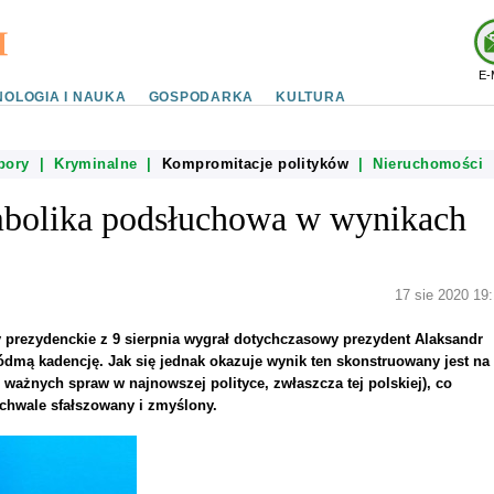
E-
OLOGIA I NAUKA
GOSPODARKA
KULTURA
bory
|
Kryminalne
|
Kompromitacje polityków
|
Nieruchomości
mbolika podsłuchowa w wynikach
17 sie 2020 19:
y prezydenckie z 9 sierpnia wygrał dotychczasowy prezydent Alaksandr
mą kadencję. Jak się jednak okazuje wynik ten skonstruowany jest na
 ważnych spraw w najnowszej polityce, zwłaszcza tej polskiej), co
uchwale sfałszowany i zmyślony.