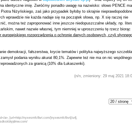
gi na identyczne imię. Zwróćmy ponadto uwagę na nazwisko: słowo PENCE ma
mi Piotra Niżyńskiego, zaś jako przypadek byłoby to skrajnie nieprawdopodobn
órych wprawdzie nie każda nadaje się na początek słowa, np. X się raczej nie
różnić, można też zaproponować inne jeszcze niedopuszczalne układy, np. liter
ańskim, nawet nazwie własnej, tym niemniej w uproszczeniu tę rzecz biorąc
er europejskiego rozporządzenia o ochronie danych osobowych, czyli słynneg
nie demokracji, fałszerstwa, krycie tematów i polityka najwyższego szczebla
był zamysł podania wyniku akurat 80,1%. Zapewne też nie ma on nic wspólnego
eprowadzonych za granicą (10% dla Łukaszenki).
(n/n, zmieniony: 29 maj 2021 18:
</a>, [url=http://nyxesmfcfbvt.com/]nyxesmfcfbvt[/url],
://sdkskblyjdmw.com/