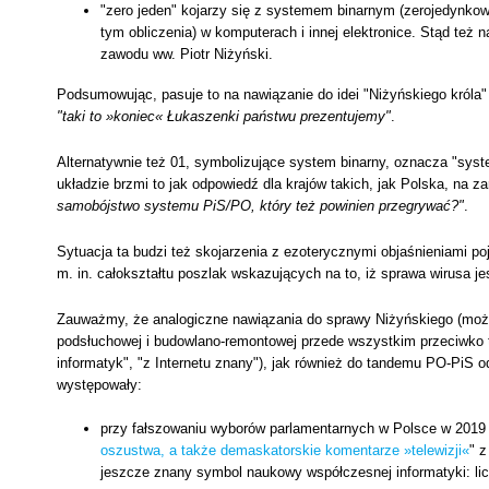
"zero jeden" kojarzy się z systemem binarnym (zerojedynkow
tym obliczenia) w komputerach i innej elektronice. Stąd też 
zawodu ww. Piotr Niżyński.
Podsumowując, pasuje to na nawiązanie do idei "Niżyńskiego króla"
"taki to »koniec« Łukaszenki państwu prezentujemy"
.
Alternatywnie też 01, symbolizujące system binarny, oznacza "syste
układzie brzmi to jak odpowiedź dla krajów takich, jak Polska, na 
samobójstwo systemu PiS/PO, który też powinien przegrywać?"
.
Sytuacja ta budzi też skojarzenia z ezoterycznymi objaśnieniami po
m. in. całokształtu poszlak wskazujących na to, iż sprawa wirusa je
Zauważmy, że analogiczne nawiązania do sprawy Niżyńskiego (można
podsłuchowej i budowlano-remontowej przede wszystkim przeciwko t
informatyk", "z Internetu znany"), jak również do tandemu PO-PiS o
występowały:
przy fałszowaniu wyborów parlamentarnych w Polsce w 2019 r.
oszustwa, a także demaskatorskie komentarze »telewizji«
" z
jeszcze znany symbol naukowy współczesnej informatyki: li