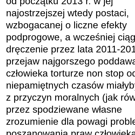
od początku 2013 r. w jej
najostrzejszej wtedy postaci,
wzbogacanej o liczne efekty
podprogowe, a wcześniej ciąg
dręczenie przez lata 2011-201
przejaw najgorszego poddaw
człowieka torturze non stop o
niepamiętnych czasów miałyby
z przyczyn moralnych (jak ró
przez spodziewane własne
zrozumienie dla powagi prob
poszanowania praw człowieka