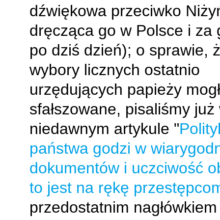
dźwiękowa przeciwko Niży
dręcząca go w Polsce i za 
po dziś dzień); o sprawie, 
wybory licznych ostatnio
urzędujących papieży mogł
sfałszowane, pisaliśmy już
niedawnym artykule "
Polit
państwa godzi w wiarygod
dokumentów i uczciwość ob
to jest na rękę przestępco
przedostatnim nagłówkiem