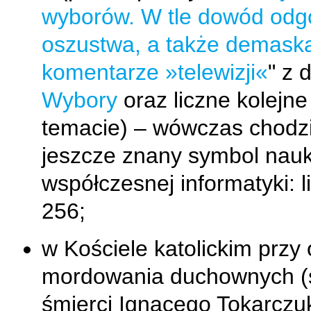
wyborów. W tle dowód odg
oszustwa, a także demaska
komentarze »telewizji«
" z 
Wybory
oraz liczne kolejne
temacie) – wówczas chodzi
jeszcze znany symbol nau
współczesnej informatyki: l
256;
w Kościele katolickim przy 
mordowania duchownych (
śmierci Ignacego Tokarczu