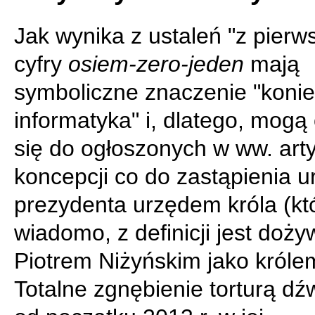
Jak wynika z ustaleń "z pierws
cyfry
osiem-zero-jeden
mają
symboliczne znaczenie "koni
informatyka" i, dlatego, mogą
się do ogłoszonych w ww. art
koncepcji co do zastąpienia 
prezydenta urzędem króla (któ
wiadomo, z definicji jest doży
Piotrem Niżyńskim jako króle
Totalne zgnębienie torturą d