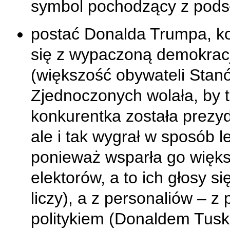
symbol pochodzący z pods
postać Donalda Trumpa, k
się z wypaczoną demokrac
(większość obywateli Stan
Zjednoczonych wolała, by t
konkurentka została prezy
ale i tak wygrał w sposób l
ponieważ wsparła go więk
elektorów, a to ich głosy si
liczy), a z personaliów – z 
politykiem (Donaldem Tusk