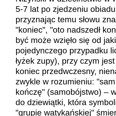
5-7 lat po zjedzeniu obiadu
przyznając temu słowu zna
"koniec", "oto nadszedł kon
być może wzięło się od jak
pojedynczego przypadku li
łyżek zupy), przy czym jest
koniec przedwczesny, niena
zwykle w rozumieniu: "sam 
kończę" (samobójstwo) – w
do dziewiątki, która symbol
"grupie watykańskiej" śmie