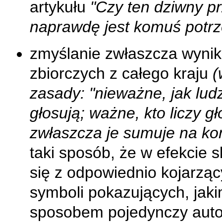
artykułu
"Czy ten dziwny pr
naprawdę jest komuś potr
zmyślanie zwłaszcza wyni
zbiorczych z całego kraju
(
zasady: "nieważne, jak lud
głosują; ważne, kto liczy gł
zwłaszcza je sumuje na ko
taki sposób, że w efekcie s
się z odpowiednio kojarząc
symboli pokazujących, jaki
sposobem pojedynczy auto