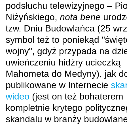
podsłuchu telewizyjnego – Pio
Niżyńskiego,
nota bene
urodz
tzw. Dniu Budowlańca (25 wrz
symbol też to poniekąd "święt
wojny", gdyż przypada na dzi
uwieńczeniu hidżry ucieczką
Mahometa do Medyny), jak 
publikowane w Internecie
skan
wideo
(jest on też bohaterem
kompletnie krytego polityczn
skandalu w branży budowlane