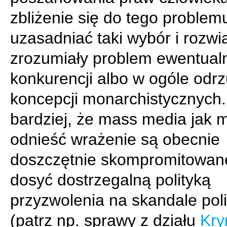
zbliżenie się do tego problem
uzasadniać taki wybór i rozwi
zrozumiały problem ewentual
konkurencji albo w ogóle odr
koncepcji monarchistycznych
bardziej, że mass media jak 
odnieść wrażenie są obecnie
doszczętnie skompromitowan
dosyć dostrzegalną polityką
przyzwolenia na skandale pol
(patrz np. sprawy z działu
Kry