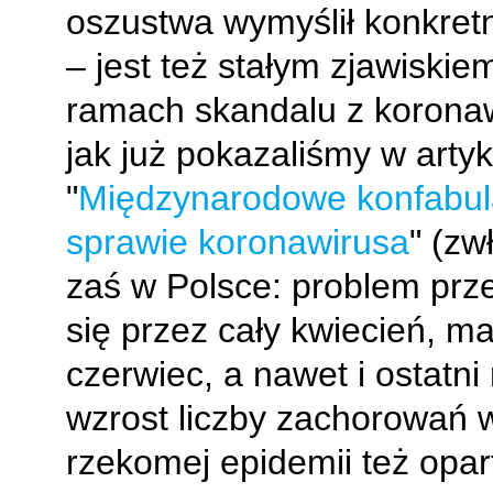
oszustwa wymyślił konkretn
– jest też stałym zjawiskie
ramach skandalu z korona
jak już pokazaliśmy w artyk
"
Międzynarodowe konfabul
sprawie koronawirusa
" (zw
zaś w Polsce: problem prze
się przez cały kwiecień, ma
czerwiec, a nawet i ostatn
wzrost liczby zachorowań
rzekomej epidemii też opar