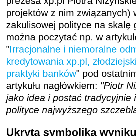
prezesa xp.pl Piotra Niżyńskie
projektów z nim związanych) 
zakulisowej polityce na skalę 
można poczytać np. w artykul
"
Irracjonalne i niemoralne o
kredytowania xp.pl, złodziejsk
praktyki banków
" pod ostatni
artykułu nagłówkiem:
"Piotr N
jako idea i postać tradycyjnie 
polityce najwyższego szczebl
Ukryta symbolika wynik