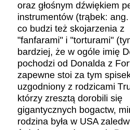
oraz głośnym dźwiękiem 
instrumentów (trąbek: ang
co budzi też skojarzenia z
"fanfarami" i "torturami" (t
bardziej, że w ogóle imię 
pochodzi od Donalda z For
zapewne stoi za tym spise
uzgodniony z rodzicami Tr
którzy zresztą dorobili się
gigantycznych bogactw, m
rodzina była w USA zaledw