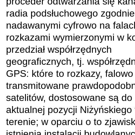
proceder odtwarzania się kan
radia podsłuchowego zgodnie
nadawanymi cyfrowo na falac
rozkazami wymierzonymi w k
przedział współrzędnych
geograficznych, tj. współrzęd
GPS: które to rozkazy, falowo
transmitowane prawdopodobn
satelitów, dostosowane są do
aktualnej pozycji Niżyńskiego
terenie; w oparciu o to zjawis
istnienia instalacji budowlany