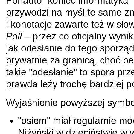
Ponadto "koniec informatyka"
przywodzi na myśl te same z
i konotacje zawarte też w sł
Poll
– przez co oficjalny wyni
jak odesłanie do tego sporzą
prywatnie za granicą, choć p
takie "odesłanie" to spora prz
prawda leży trochę bardziej p
Wyjaśnienie powyższej symbol
"osiem" miał regularnie mó
Niżyński w dzieciństwie w 