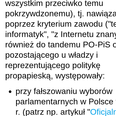
wszystkim przeciwko temu
pokrzywdzonemu), tj. nawiąza
poprzez kryterium zawodu ("te
informatyk", "z Internetu znany
również do tandemu PO-PiS o
pozostającego u władzy i
reprezentującego politykę
propapieską, występowały:
przy fałszowaniu wyborów
parlamentarnych w Polsce
r. (patrz np. artykuł "
Oficjal