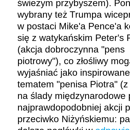
świeżym przybyszem). Po
wybrany też Trumpa wicep
w postaci Mike'a Pence'a k
się z watykańskim Peter's
(akcja dobroczynna "pens
piotrowy"), co złośliwy mog
wyjaśniać jako inspirowane
tematem "penisa Piotra" (z
na ślady międzynarodowe 
najprawdopodobniej akcji pe
przeciwko Niżyńskiemu: pa