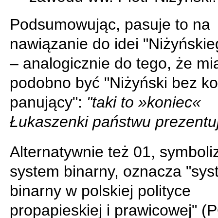
Podsumowując, pasuje to na
nawiązanie do idei "Niżyńskie
– analogicznie do tego, że mi
podobno być "Niżyński bez k
panujący":
"taki to »koniec«
Łukaszenki państwu prezentu
Alternatywnie też 01, symboli
system binarny, oznacza "sy
binarny w polskiej polityce
propapieskiej i prawicowej" (