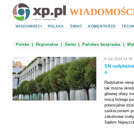
WIADOMOŚCI
POLSKA
ŚWIAT
KOMENTARZE
TECHN
Polska
|
Regionalne
|
Świat
|
Państwo bezprawia
|
Wy
6 cze 2024 14:35
SN radykalnie
o.
Radykalnie nies
tak można określ
głównej ofiary m
mocą którego po
potencjalnie dzie
zaskoczeniem prz
zakulisowe mafij
Sądem Najwyższy