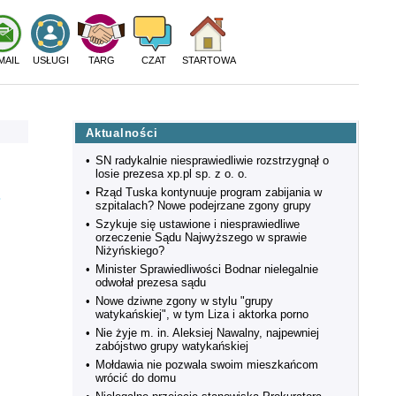
MAIL
USŁUGI
TARG
CZAT
STARTOWA
Aktualności
•
SN radykalnie niesprawiedliwie rozstrzygnął o
losie prezesa xp.pl sp. z o. o.
•
Rząd Tuska kontynuuje program zabijania w
.
szpitalach? Nowe podejrzane zgony grupy
•
Szykuje się ustawione i niesprawiedliwe
orzeczenie Sądu Najwyższego w sprawie
Niżyńskiego?
•
Minister Sprawiedliwości Bodnar nielegalnie
odwołał prezesa sądu
•
Nowe dziwne zgony w stylu "grupy
watykańskiej", w tym Liza i aktorka porno
•
Nie żyje m. in. Aleksiej Nawalny, najpewniej
zabójstwo grupy watykańskiej
•
Mołdawia nie pozwala swoim mieszkańcom
wrócić do domu