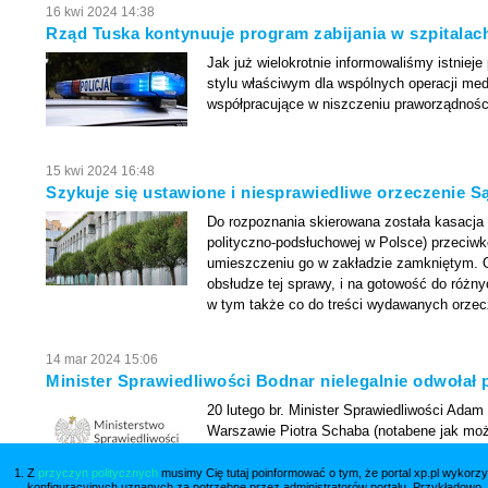
16 kwi 2024 14:38
Rząd Tuska kontynuuje program zabijania w szpitala
Jak już wielokrotnie informowaliśmy istniej
stylu właściwym dla wspólnych operacji medi
współpracujące w niszczeniu praworządności
15 kwi 2024 16:48
Szykuje się ustawione i niesprawiedliwe orzeczenie 
Do rozpoznania skierowana została kasacja 
polityczno-podsłuchowej w Polsce) przeciw
umieszczeniu go w zakładzie zamkniętym. O
obsłudze tej sprawy, i na gotowość do różn
w tym także co do treści wydawanych orzec
14 mar 2024 15:06
Minister Sprawiedliwości Bodnar nielegalnie odwołał 
20 lutego br. Minister Sprawiedliwości Ad
Warszawie Piotra Schaba (notabene jak moż
sądu, a może i sądów podległych, w sprawie
spraw przez sądy). Sęk w tym, że "odwołan
Z
przyczyn politycznych
musimy Cię tutaj poinformować o tym, że portal xp.pl wykorzy
konfiguracyjnych uznanych za potrzebne przez administratorów portalu. Przykładowo,