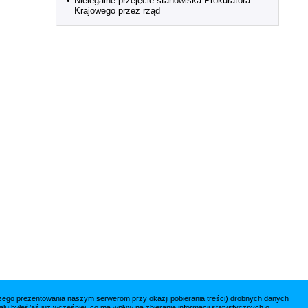
•
Nielegalne przejęcie stanowiska Prokuratora
Krajowego przez rząd
jszego prezentowania naszym serwerom przy okazji pobierania treści) drobnych danych
lu byłeś/aś już wcześniej, co ma wpływ na zbieranie informacji statystycznych o