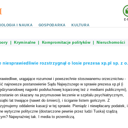
E-
OLOGIA I NAUKA
GOSPODARKA
KULTURA
bory
|
Kryminalne
|
Kompromitacje polityków
|
Nieruchomości
 niesprawiedliwie rozstrzygnął o losie prezesa xp.pl sp. z o
prawiedliwe, urągające rozumowi i powszechnie stosowanemu orzecznictwu -
ić najnowsze postanowienie Sądu Najwyższego w sprawie prezesa xp.pl (i
iędzynarodowej nagonki podsłuchowej kojarzonej też z mediami publicznymi),
zostanie on skazany na przymusowe leczenie w szpitalu psychiatrycznym,
siątki lat trwające (nawet do śmierci), i ściganie listem gończym. Z
yjmujemy oddalenie kasacji w tej sprawie. Pieniądz i niewpłacany podatek, i
ne wytyczne polityczne (dostarczone pewnie przez ludzi Tuska) rządzą
m? Najwyraźniej tak. I media to przemilczą.