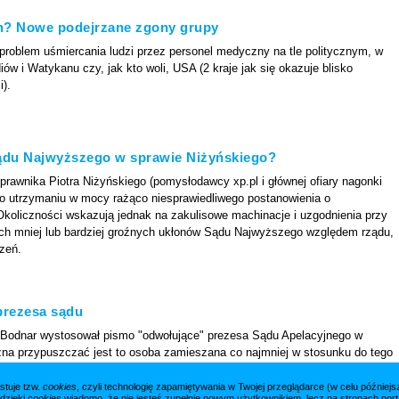
ch? Nowe podejrzane zgony grupy
e problem uśmiercania ludzi przez personel medyczny na tle politycznym, w
ów i Watykanu czy, jak kto woli, USA (2 kraje jak się okazuje blisko
).
Sądu Najwyższego w sprawie Niżyńskiego?
prawnika Piotra Niżyńskiego (pomysłodawcy xp.pl i głównej ofiary nagonki
ko utrzymaniu w mocy rażąco niesprawiedliwego postanowienia o
koliczności wskazują jednak na zakulisowe machinacje i uzgodnienia przy
ych mniej lub bardziej groźnych ukłonów Sądu Najwyższego względem rządu,
zeń.
prezesa sądu
am Bodnar wystosował pismo "odwołujące" prezesa Sądu Apelacyjnego w
na przypuszczać jest to osoba zamieszana co najmniej w stosunku do tego
 spodziewanego wtrącania się polityków PiS-u do sposobu rozstrzygania
ie" przeprowadzono w sposób niezgodny z przepisami, bez wymaganej zgody
stuje tzw.
cookies
, czyli technologię zapamiętywania w Twojej przeglądarce (w celu późnie
 dzięki
cookies
wiadomo, że nie jesteś zupełnie nowym użytkownikiem, lecz na stronach porta