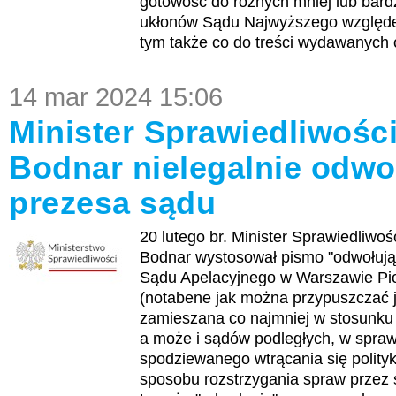
gotowość do różnych mniej lub bard
ukłonów Sądu Najwyższego względ
tym także co do treści wydawanych 
14 mar 2024 15:06
Minister Sprawiedliwośc
Bodnar nielegalnie odwo
prezesa sądu
20 lutego br. Minister Sprawiedliwo
Bodnar wystosował pismo "odwołują
Sądu Apelacyjnego w Warszawie Pi
(notabene jak można przypuszczać j
zamieszana co najmniej w stosunku
a może i sądów podległych, w spraw
spodziewanego wtrącania się polity
sposobu rozstrzygania spraw przez 