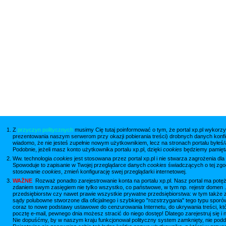
Z
przyczyn politycznych
musimy Cię tutaj poinformować o tym, że portal xp.pl wykorzy
prezentowania naszym serwerom przy okazji pobierania treści) drobnych danych konfi
wiadomo, że nie jesteś zupełnie nowym użytkownikiem, lecz na stronach portalu byłeś/
Podobnie, jeżeli masz konto użytkownika portalu xp.pl, dzięki
cookies
będziemy pamięta
Ww. technologia
cookies
jest stosowana przez portal xp.pl i nie stwarza zagrożenia dla
Spowoduje to zapisanie w Twojej przeglądarce danych
cookies
świadczących o tej zgod
stosowanie
cookies
, zmień konfigurację swej przeglądarki internetowej.
WAŻNE
Rozważ ponadto zarejestrowanie konta na portalu xp.pl. Nasz portal ma potęż
zdaniem swym zasięgiem nie tylko wszystko, co państwowe, w tym np. rejestr domen .
przedsiębiorstw czy nawet prawie wszystkie prywatne przedsiębiorstwa: w tym także z
sądy polubowne stworzone dla oficjalnego i szybkiego "rozstrzygania" tego typu spor
coraz to nowe podstawy ustawowe do cenzurowania Internetu, do ukrywania treści, któ
pocztę e-mail, pewnego dnia możesz stracić do niego dostęp! Dlatego zarejestruj się
Nie dopuśćmy, by w naszym kraju funkcjonował polityczny system zamknięty, nie podd