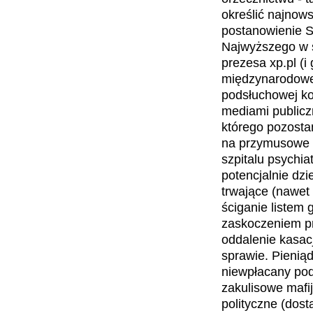
określić najnow
postanowienie 
Najwyższego w 
prezesa xp.pl (i 
międzynarodowe
podsłuchowej ko
mediami publicz
którego pozosta
na przymusowe 
szpitalu psychia
potencjalnie dzie
trwające (nawet 
ściganie listem
zaskoczeniem p
oddalenie kasacj
sprawie. Pieniąd
niewpłacany pod
zakulisowe mafi
polityczne (dos