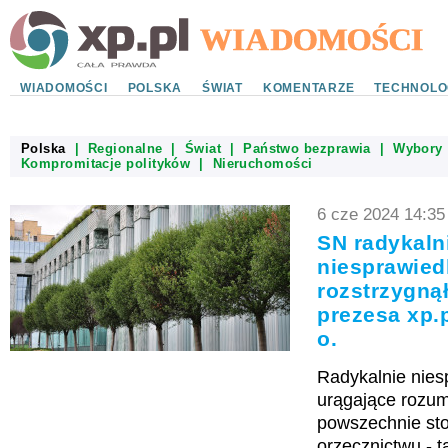
WIADOMOŚCI
POLSKA
ŚWIAT
KOMENTARZE
TECHNOLO
Polska
|
Regionalne
|
Świat
|
Państwo bezprawia
|
Wybory
Kompromitacje polityków
|
Nieruchomości
6 cze 2024 14:35
SN radykaln
niesprawied
rozstrzygnął
prezesa xp.p
o.
Radykalnie nies
urągające rozum
powszechnie s
orzecznictwu - 