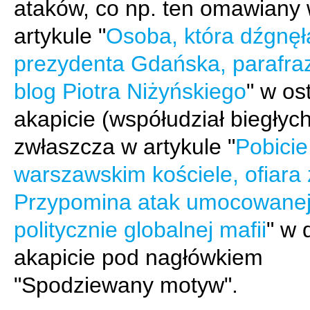
ataków, co np. ten omawiany
artykule "
Osoba, która dźgnę
prezydenta Gdańska, parafra
blog Piotra Niżyńskiego
" w os
akapicie (współudział biegłyc
zwłaszcza w artykule "
Pobicie
warszawskim kościele, ofiara 
Przypomina atak umocowane
politycznie globalnej mafii
" w 
akapicie pod nagłówkiem
"Spodziewany motyw".