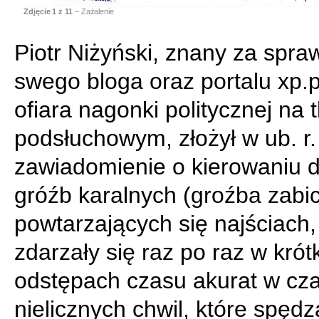
Zdjęcie
1
z 11
– Zażalenie
Piotr Niżyński, znany za spraw
swego bloga oraz portalu xp.p
ofiara nagonki politycznej na t
podsłuchowym, złożył w ub. r.
zawiadomienie o kierowaniu 
gróźb karalnych (groźba zabic
powtarzających się najściach, 
zdarzały się raz po raz w krót
odstępach czasu akurat w cza
nielicznych chwil, które spędz