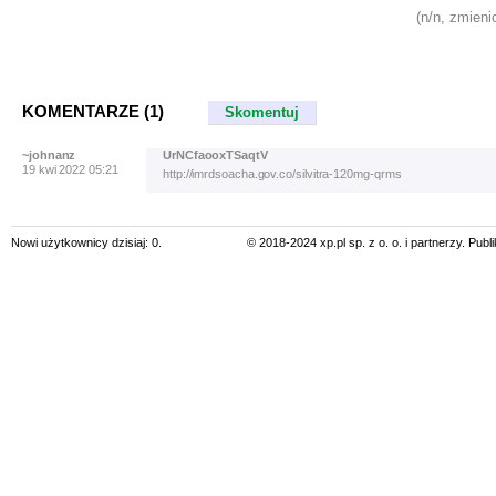
(n/n, zmieni
KOMENTARZE (1)
Skomentuj
~johnanz
UrNCfaooxTSaqtV
19 kwi 2022 05:21
http://imrdsoacha.gov.co/silvitra-120mg-qrms
Nowi użytkownicy dzisiaj: 0.
© 2018-2024 xp.pl sp. z o. o. i partnerzy. Pub