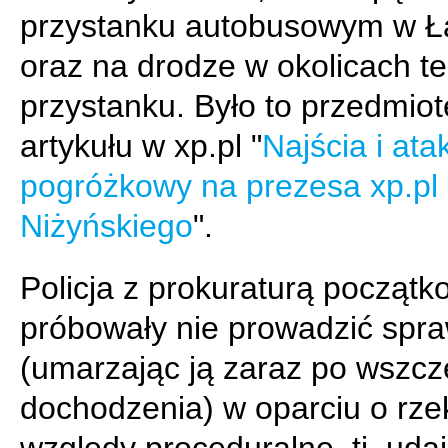
przystanku autobusowym w Ł
oraz na drodze w okolicach t
przystanku. Było to przedmio
artykułu w xp.pl "
Najścia i ata
pogróżkowy na prezesa xp.pl 
Niżyńskiego
".
Policja z prokuraturą począt
próbowały nie prowadzić spr
(umarzając ją zaraz po wszcz
dochodzenia) w oparciu o rz