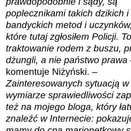
prawdopodobnie i sądy, są
poplecznikami takich dzikich i
bandyckich metod i uczynków, 
które tutaj zgłosiłem Policji. T
traktowanie rodem z buszu, 
dżungli, a nie państwo prawa
komentuje Niżyński. –
Zainteresowanych sytuacją w
wymiarze sprawiedliwości za
też na mojego bloga, który ła
znaleźć w Internecie: pokazuj
mamy do cna marionetkowy 