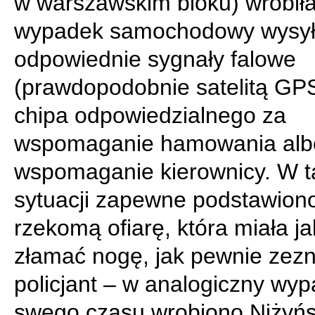
w warszawskim bloku) wrobił
wypadek samochodowy wysył
odpowiednie sygnały falowe
(prawdopodobnie satelitą GP
chipa odpowiedzialnego za
wspomaganie hamowania alb
wspomaganie kierownicy. W ta
sytuacji zapewne podstawiono
rzekomą ofiarę, która miała j
złamać nogę, jak pewnie zezn
policjant – w analogiczny wy
swego czasu wrobiono Niżyń