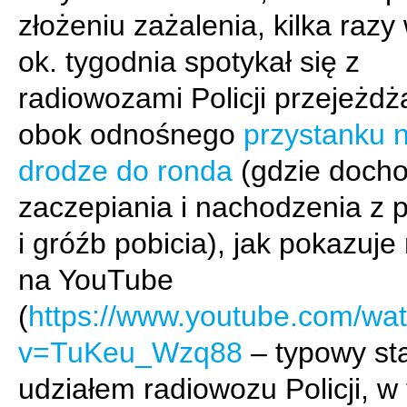
złożeniu zażalenia, kilka razy
ok. tygodnia spotykał się z
radiowozami Policji przejeżdż
obok odnośnego
przystanku 
drodze do ronda
(gdzie docho
zaczepiania i nachodzenia z p
i gróźb pobicia), jak pokazuje
na YouTube
(
https://www.youtube.com/wa
v=TuKeu_Wzq88
– typowy sta
udziałem radiowozu Policji, w 