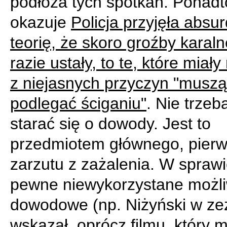
podłoża tych spotkań. Ponadto
okazuje
Policja przyjęła absu
teorię, że skoro groźby karal
razie ustały, to te, które miały
z niejasnych przyczyn "muszą
podlegać ściganiu"
. Nie trzeb
starać się o dowody. Jest to
przedmiotem głównego, pier
zarzutu z zażalenia. W sprawie
pewne niewykorzystane możli
dowodowe (np. Niżyński w ze
wskazał, oprócz filmu, który 