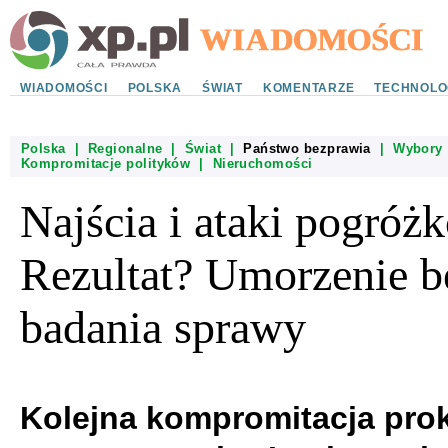
WIADOMOŚCI
POLSKA
ŚWIAT
KOMENTARZE
TECHNOLO
Polska
|
Regionalne
|
Świat
|
Państwo bezprawia
|
Wybory
Kompromitacje polityków
|
Nieruchomości
Najścia i ataki pogróż
Rezultat? Umorzenie b
badania sprawy
Kolejna kompromitacja prok