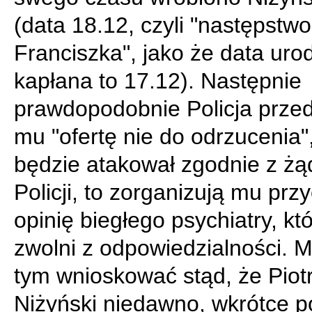
(data 18.12, czyli "następstwo
Franciszka", jako że data uro
kapłana to 17.12). Następnie
prawdopodobnie Policja przed
mu "ofertę nie do odrzucenia",
będzie atakował zgodnie z żą
Policji, to zorganizują mu prz
opinię biegłego psychiatry, kt
zwolni z odpowiedzialności. 
tym wnioskować stąd, że Piot
Niżyński niedawno, wkrótce p