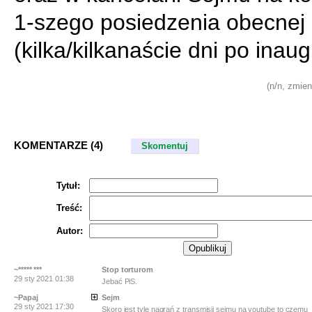
1-szego posiedzenia obecnej 
(kilka/kilkanaście dni po inaug
(n/n, zmien
KOMENTARZE (4)
Skomentuj
Tytuł:
Treść:
Autor:
~***** ***
Stop torturom
29 sty 2021 01:38
Jebać PiS.
~Papaj
Sejm
29 sty 2021 17:30
Skoro jest tyle nagrań z transmisji sejmu na youtube to czemu