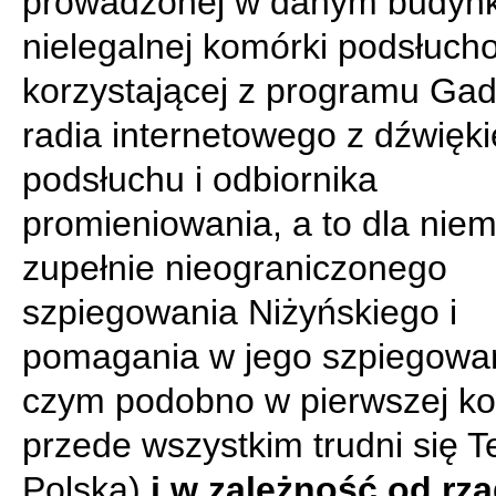
prowadzonej w danym budyn
nielegalnej komórki podsłuch
korzystającej z programu Ga
radia internetowego z dźwięk
podsłuchu i odbiornika
promieniowania, a to dla niem
zupełnie nieograniczonego
szpiegowania Niżyńskiego i
pomagania w jego szpiegowan
czym podobno w pierwszej kol
przede wszystkim trudni się T
Polska)
i w zależność od rzą