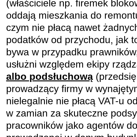
(właściciele np. firemek blok
oddają mieszkania do remont
czym nie płacą nawet żadnyc
podatków od przychodu, jak t
bywa w przypadku prawników,
usłużni względem ekipy rządz
albo podsłuchową
(przedsię
prowadzący firmy w wynajęty
nielegalnie nie płacą VAT-u o
w zamian za skuteczne podsy
pracowników jako agentów d