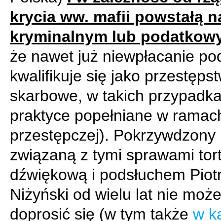
krycia ww. mafii powstałą na
kryminalnym lub podatkow
że nawet już niewpłacanie po
kwalifikuje się jako przestęps
skarbowe, w takich przypadk
praktyce popełniane w ramac
przestępczej). Pokrzywdzony
związaną z tymi sprawami tor
dźwiękową i podsłuchem Piot
Niżyński od wielu lat nie moż
doprosić się (w tym także
w ka