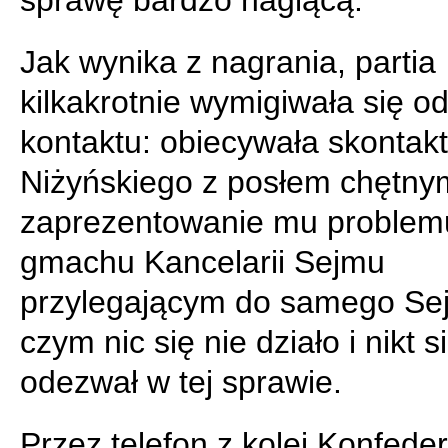
sprawę bardzo naglącą.
Jak wynika z nagrania, partia
kilkakrotnie wymigiwała się o
kontaktu: obiecywała skontak
Niżyńskiego z posłem chętny
zaprezentowanie mu problem
gmachu Kancelarii Sejmu
przylegającym do samego Se
czym nic się nie działo i nikt s
odezwał w tej sprawie.
Przez telefon z kolei Konfede