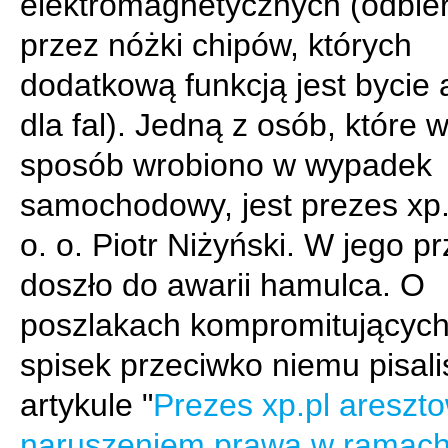
elektromagnetycznych (odbie
przez nóżki chipów, których
dodatkową funkcją jest bycie
dla fal). Jedną z osób, które w
sposób wrobiono w wypadek
samochodowy, jest prezes xp.
o. o. Piotr Niżyński. W jego p
doszło do awarii hamulca. O
poszlakach kompromitujących
spisek przeciwko niemu pisal
artykule "
Prezes xp.pl areszt
naruszeniem prawa w ramach