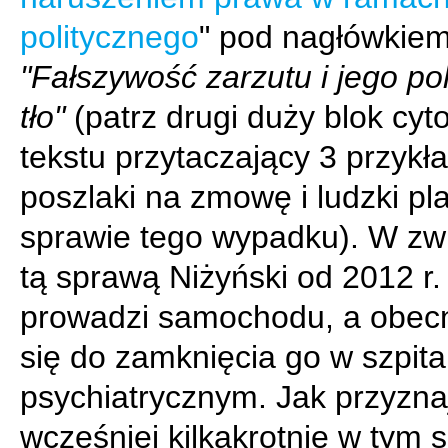
politycznego
" pod nagłówkie
"Fałszywość zarzutu i jego po
tło"
(patrz drugi duży blok cy
tekstu przytaczający 3 przyk
poszlaki na zmowę i ludzki pl
sprawie tego wypadku). W zw
tą sprawą Niżyński od 2012 r.
prowadzi samochodu, a obec
się do zamknięcia go w szpita
psychiatrycznym. Jak przyznaj
wcześniej kilkakrotnie w tym