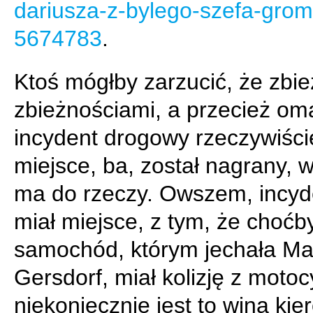
dariusza-z-bylego-szefa-grom
5674783
.
Ktoś mógłby zarzucić, że zbie
zbieżnościami, a przecież o
incydent drogowy rzeczywiści
miejsce, ba, został nagrany, w
ma do rzeczy. Owszem, incyde
miał miejsce, z tym, że choćb
samochód, którym jechała Ma
Gersdorf, miał kolizję z motocy
niekoniecznie jest to wina kie