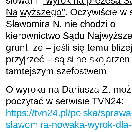
słowami
"wyrok na prezesa S
Najwyższego"
. Oczywiście w 
Sławomira N. nie chodzi o
kierownictwo Sądu Najwyższe
grunt, że – jeśli się temu bliże
przyjrzeć – są silne skojarzen
tamtejszym szefostwem.
O wyroku na Dariusza Z. mo
poczytać w serwisie TVN24:
https://tvn24.pl/polska/sprawa
slawomira-nowaka-wyrok-dla-