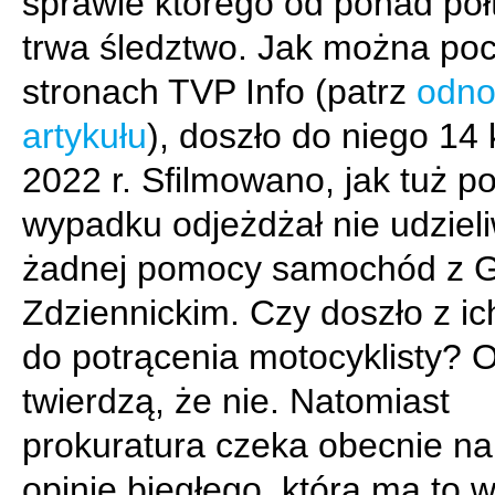
sprawie którego od ponad pół
trwa śledztwo. Jak można poc
stronach TVP Info (patrz
odno
artykułu
), doszło do niego 14 
2022 r. Sfilmowano, jak tuż p
wypadku odjeżdżał nie udziel
żadnej pomocy samochód z Ge
Zdziennickim. Czy doszło z ic
do potrącenia motocyklisty? 
twierdzą, że nie. Natomiast
prokuratura czeka obecnie na
opinię biegłego, która ma to w