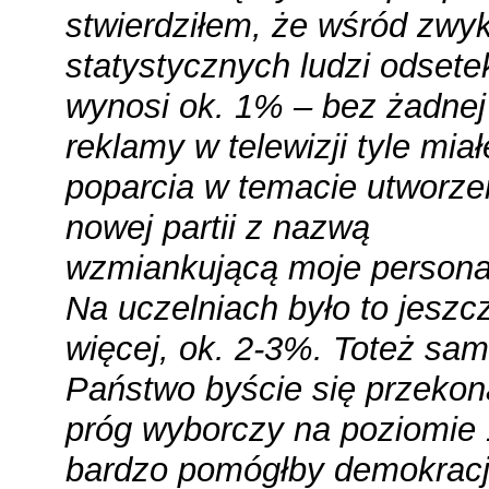
stwierdziłem, że wśród zwy
statystycznych ludzi odsete
wynosi ok. 1% – bez żadnej
reklamy w telewizji tyle mia
poparcia w temacie utworze
nowej partii z nazwą
wzmiankującą moje personal
Na uczelniach było to jeszc
więcej, ok. 2-3%. Toteż sam
Państwo byście się przekona
próg wyborczy na poziomie
bardzo pomógłby demokracj