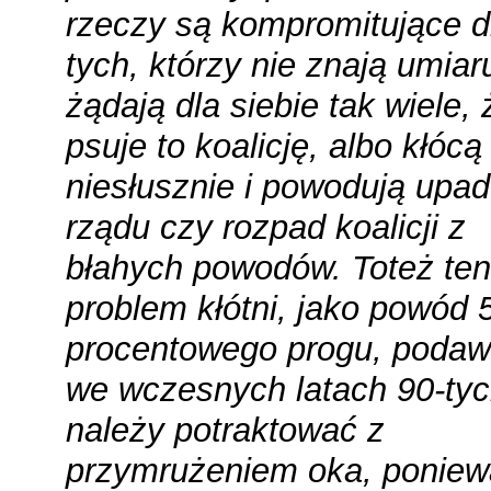
rzeczy są kompromitujące d
tych, którzy nie znają umiaru
żądają dla siebie tak wiele, 
psuje to koalicję, albo kłócą
niesłusznie i powodują upa
rządu czy rozpad koalicji z
błahych powodów. Toteż ten
problem kłótni, jako powód 
procentowego progu, poda
we wczesnych latach 90-tyc
należy potraktować z
przymrużeniem oka, poniew