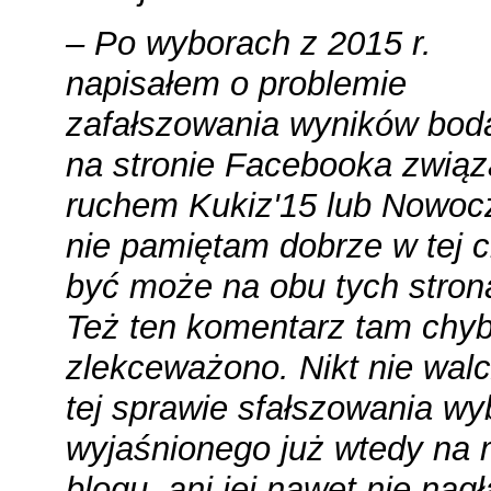
– Po wyborach z 2015 r.
napisałem o problemie
zafałszowania wyników bod
na stronie Facebooka związ
ruchem Kukiz'15 lub Nowoc
nie pamiętam dobrze w tej ch
być może na obu tych stron
Też ten komentarz tam chy
zlekceważono. Nikt nie walc
tej sprawie sfałszowania wy
wyjaśnionego już wtedy na
blogu, ani jej nawet nie nagł