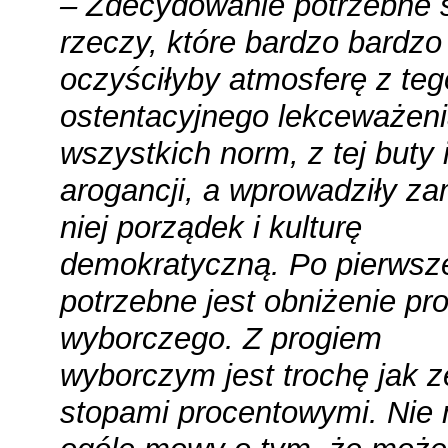
– Zdecydowanie potrzebne 
rzeczy, które bardzo bardzo
oczyściłyby atmosferę z teg
ostentacyjnego lekceważen
wszystkich norm, z tej buty 
arogancji, a wprowadziły za
niej porządek i kulturę
demokratyczną. Po pierwsz
potrzebne jest obniżenie pr
wyborczego. Z progiem
wyborczym jest trochę jak z
stopami procentowymi. Nie