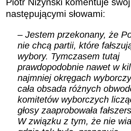
Piotr Niżyński komentuje swój
następującymi słowami:
– Jestem przekonany, że P
nie chcą partii, które fałszuj
wybory. Tymczasem tutaj
prawdopodobnie nawet w kil
najmniej okręgach wyborcz
cała obsada różnych obwo
komitetów wyborczych licz
głosy zaaprobowała fałszer
W związku z tym, że nie wi