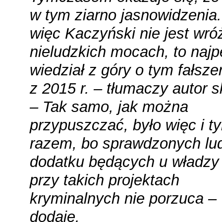
w tym ziarno jasnowidzenia.
więc Kaczyński nie jest wró
nieludzkich mocach, to najp
wiedział z góry o tym fałsze
z 2015 r. – tłumaczy autor s
– Tak samo, jak można
przypuszczać, było więc i t
razem, bo sprawdzonych lud
dodatku będących u władzy 
przy takich projektach
kryminalnych nie porzuca –
dodaje.