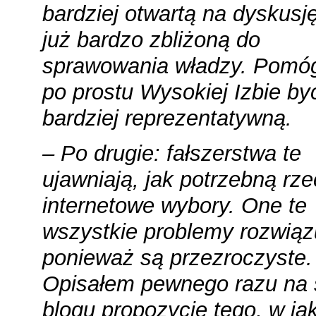
bardziej otwartą na dyskusj
już bardzo zbliżoną do
sprawowania władzy. Pomó
po prostu Wysokiej Izbie by
bardziej reprezentatywną.
– Po drugie: fałszerstwa te
ujawniają, jak potrzebną rz
internetowe wybory. One te
wszystkie problemy rozwiąz
ponieważ są przezroczyste.
Opisałem pewnego razu na
blogu propozycję tego, w jak