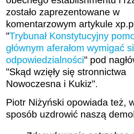
obecnego establishmentu i rz
zostało zaprezentowane w
komentarzowym artykule xp.p
"
Trybunał Konstytucyjny pom
głównym aferałom wymigać si
odpowiedzialności
" pod nagł
"Skąd wzięły się stronnictwa
Nowoczesna i Kukiz".
Piotr Niżyński opowiada też, w
sposób uzdrowić naszą demok