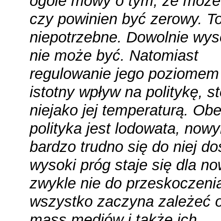
ogóle mowy o tym, że może
czy powinien być zerowy. To
niepotrzebne. Dowolnie wys
nie może być. Natomiast
regulowanie jego poziome
istotny wpływ na politykę, s
niejako jej temperaturą. Ob
polityka jest lodowata, now
bardzo trudno się do niej do
wysoki próg staje się dla n
zwykle nie do przeskoczenia
wszystko zaczyna zależeć 
mass mediów i także ich