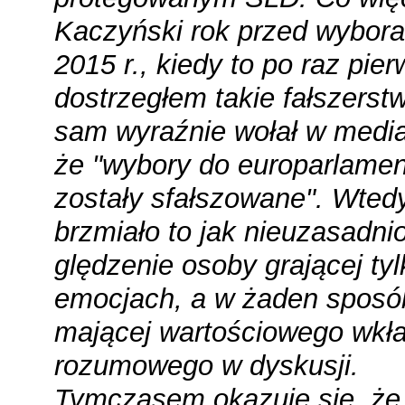
Kaczyński rok przed wybora
2015 r., kiedy to po raz pie
dostrzegłem takie fałszerst
sam wyraźnie wołał w medi
że "wybory do europarlame
zostały sfałszowane". Wted
brzmiało to jak nieuzasadni
ględzenie osoby grającej ty
emocjach, a w żaden sposó
mającej wartościowego wkł
rozumowego w dyskusji.
Tymczasem okazuje się, że