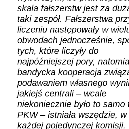
skala fałszerstw jest za duż
taki zespół. Fałszerstwa prz
liczeniu następowały w wiel
obwodach jednocześnie, sp
tych, które liczyły do
najpóźniejszej pory, natomia
bandycka kooperacja związ
podawaniem własnego wyni
jakiejś centrali – wcale
niekoniecznie było to samo 
PKW – istniała wszędzie, w
każdej pojedynczej komisji.