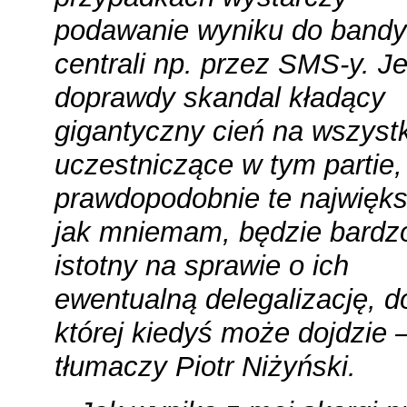
podawanie wyniku do bandy
centrali np. przez SMS-y. Je
doprawdy skandal kładący
gigantyczny cień na wszyst
uczestniczące w tym partie, 
prawdopodobnie te największ
jak mniemam, będzie bardz
istotny na sprawie o ich
ewentualną delegalizację, d
której kiedyś może dojdzie 
tłumaczy Piotr Niżyński.