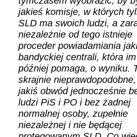
tymczasem wyobrazić, by b
jakieś komisje, w których ty
SLD ma swoich ludzi, a za
niezależnie od tego istnieje
proceder powiadamiania jaki
bandyckiej centrali, która im
później pomaga, o wyniku. T
skrajnie nieprawdopodobne,
jakiś obwód jednocześnie b
ludzi PiS i PO i bez żadnej
normalnej osoby, zupełnie
niezależnej i nie będącej
protegowanym SLD. Co więc