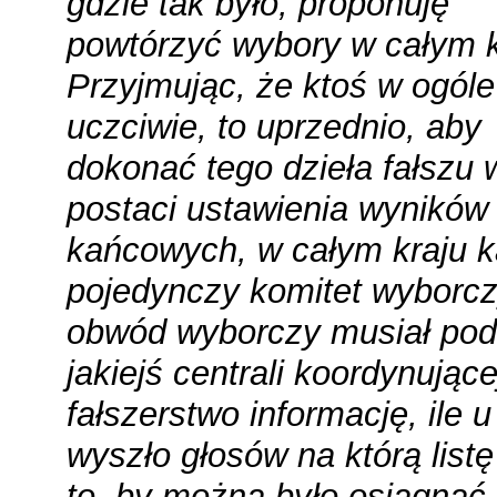
gdzie tak było, proponuję
powtórzyć wybory w całym k
Przyjmując, że ktoś w ogóle 
uczciwie, to uprzednio, aby
dokonać tego dzieła fałszu 
postaci ustawienia wyników
kańcowych, w całym kraju 
pojedynczy komitet wyborcz
obwód wyborczy musiał po
jakiejś centrali koordynujące
fałszerstwo informację, ile u
wyszło głosów na którą listę
to, by można było osiągnąć