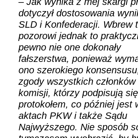
– Jak wynika z mej skargi 
dotyczył dostosowania wyn
SLD i Konfederacji. Wbrew
pozorowi jednak to praktycz
pewno nie one dokonały
fałszerstwa, ponieważ wym
ono szerokiego konsensusu
zgody wszystkich członków
komisji, którzy podpisują si
protokołem, co później jest 
aktach PKW i także Sądu
Najwyższego. Nie sposób s