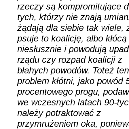
rzeczy są kompromitujące d
tych, którzy nie znają umiaru
żądają dla siebie tak wiele, 
psuje to koalicję, albo kłócą
niesłusznie i powodują upa
rządu czy rozpad koalicji z
błahych powodów. Toteż ten
problem kłótni, jako powód 
procentowego progu, poda
we wczesnych latach 90-tyc
należy potraktować z
przymrużeniem oka, poniew