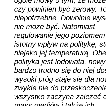
ogóle mowy o tym, że może
czy powinien być zerowy. To
niepotrzebne. Dowolnie wys
nie może być. Natomiast
regulowanie jego poziome
istotny wpływ na politykę, s
niejako jej temperaturą. Ob
polityka jest lodowata, now
bardzo trudno się do niej do
wysoki próg staje się dla n
zwykle nie do przeskoczenia
wszystko zaczyna zależeć 
mass mediów i także ich