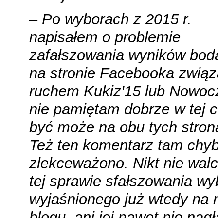
– Po wyborach z 2015 r.
napisałem o problemie
zafałszowania wyników bod
na stronie Facebooka związ
ruchem Kukiz'15 lub Nowoc
nie pamiętam dobrze w tej ch
być może na obu tych stron
Też ten komentarz tam chy
zlekceważono. Nikt nie walc
tej sprawie sfałszowania wy
wyjaśnionego już wtedy na
blogu, ani jej nawet nie nagł