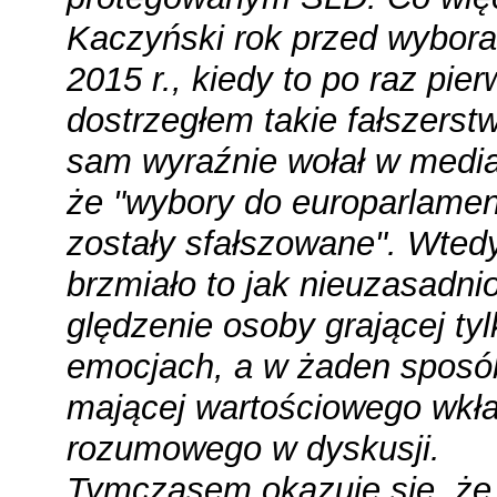
Kaczyński rok przed wybora
2015 r., kiedy to po raz pie
dostrzegłem takie fałszerst
sam wyraźnie wołał w medi
że "wybory do europarlame
zostały sfałszowane". Wted
brzmiało to jak nieuzasadni
ględzenie osoby grającej ty
emocjach, a w żaden sposó
mającej wartościowego wkł
rozumowego w dyskusji.
Tymczasem okazuje się, że