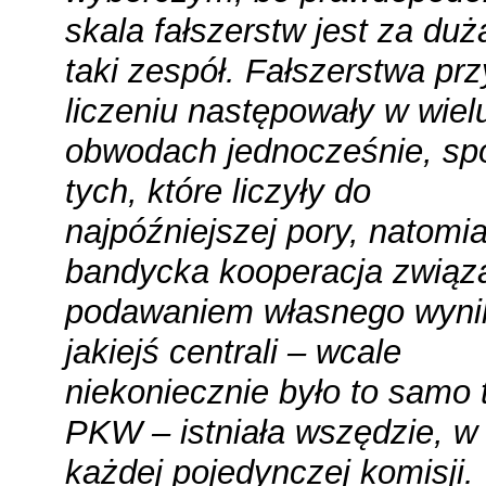
skala fałszerstw jest za duż
taki zespół. Fałszerstwa prz
liczeniu następowały w wiel
obwodach jednocześnie, sp
tych, które liczyły do
najpóźniejszej pory, natomia
bandycka kooperacja związ
podawaniem własnego wyni
jakiejś centrali – wcale
niekoniecznie było to samo 
PKW – istniała wszędzie, w
każdej pojedynczej komisji.