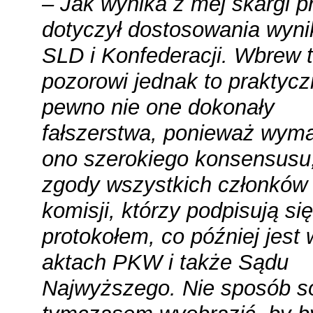
– Jak wynika z mej skargi 
dotyczył dostosowania wyn
SLD i Konfederacji. Wbrew
pozorowi jednak to praktycz
pewno nie one dokonały
fałszerstwa, ponieważ wym
ono szerokiego konsensusu
zgody wszystkich członków
komisji, którzy podpisują si
protokołem, co później jest 
aktach PKW i także Sądu
Najwyższego. Nie sposób s