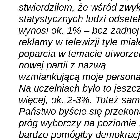
stwierdziłem, że wśród zwy
statystycznych ludzi odsete
wynosi ok. 1% – bez żadnej
reklamy w telewizji tyle mia
poparcia w temacie utworze
nowej partii z nazwą
wzmiankującą moje personal
Na uczelniach było to jeszc
więcej, ok. 2-3%. Toteż sam
Państwo byście się przekona
próg wyborczy na poziomie
bardzo pomógłby demokracj