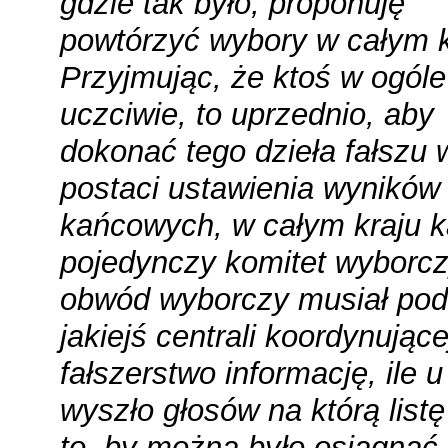
gdzie tak było, proponuję
powtórzyć wybory w całym k
Przyjmując, że ktoś w ogóle 
uczciwie, to uprzednio, aby
dokonać tego dzieła fałszu 
postaci ustawienia wyników
kańcowych, w całym kraju 
pojedynczy komitet wyborcz
obwód wyborczy musiał po
jakiejś centrali koordynujące
fałszerstwo informację, ile u
wyszło głosów na którą listę
to, by można było osiągnąć