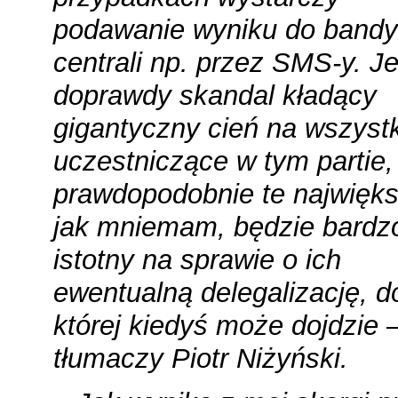
podawanie wyniku do bandy
centrali np. przez SMS-y. Je
doprawdy skandal kładący
gigantyczny cień na wszyst
uczestniczące w tym partie, 
prawdopodobnie te największ
jak mniemam, będzie bardz
istotny na sprawie o ich
ewentualną delegalizację, d
której kiedyś może dojdzie 
tłumaczy Piotr Niżyński.