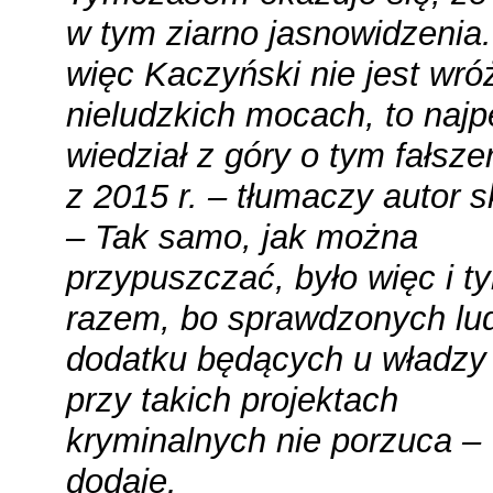
w tym ziarno jasnowidzenia.
więc Kaczyński nie jest wró
nieludzkich mocach, to najp
wiedział z góry o tym fałsze
z 2015 r. – tłumaczy autor s
– Tak samo, jak można
przypuszczać, było więc i t
razem, bo sprawdzonych lud
dodatku będących u władzy 
przy takich projektach
kryminalnych nie porzuca –
dodaje.