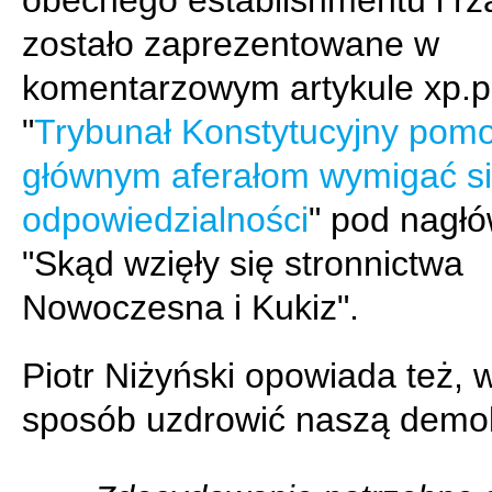
obecnego establishmentu i rz
zostało zaprezentowane w
komentarzowym artykule xp.p
"
Trybunał Konstytucyjny pom
głównym aferałom wymigać si
odpowiedzialności
" pod nagł
"Skąd wzięły się stronnictwa
Nowoczesna i Kukiz".
Piotr Niżyński opowiada też, w
sposób uzdrowić naszą demok