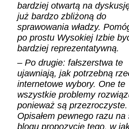
bardziej otwartą na dyskusj
już bardzo zbliżoną do
sprawowania władzy. Pomó
po prostu Wysokiej Izbie by
bardziej reprezentatywną.
– Po drugie: fałszerstwa te
ujawniają, jak potrzebną rz
internetowe wybory. One te
wszystkie problemy rozwiąz
ponieważ są przezroczyste.
Opisałem pewnego razu na
blogu propozycję tego, w jak