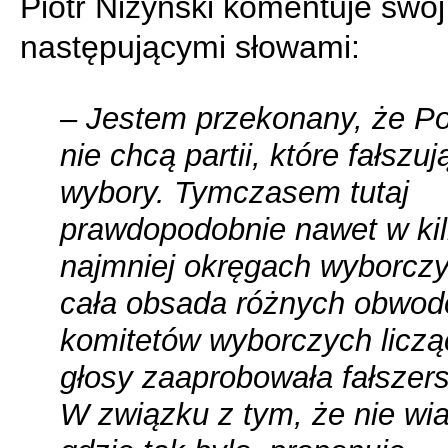
Piotr Niżyński komentuje swój
następującymi słowami:
– Jestem przekonany, że P
nie chcą partii, które fałszuj
wybory. Tymczasem tutaj
prawdopodobnie nawet w kil
najmniej okręgach wyborcz
cała obsada różnych obwo
komitetów wyborczych licz
głosy zaaprobowała fałszer
W związku z tym, że nie wi