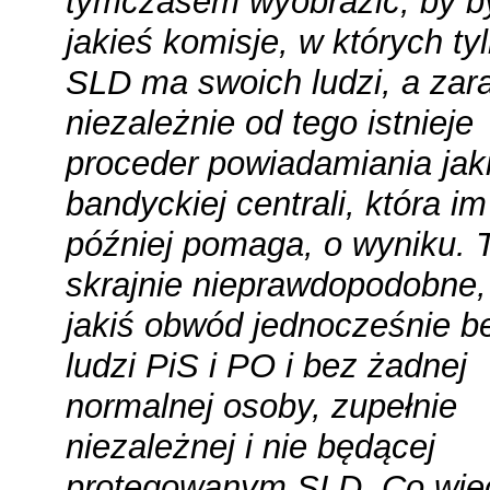
tymczasem wyobrazić, by b
jakieś komisje, w których ty
SLD ma swoich ludzi, a za
niezależnie od tego istnieje
proceder powiadamiania jaki
bandyckiej centrali, która im
później pomaga, o wyniku. T
skrajnie nieprawdopodobne,
jakiś obwód jednocześnie b
ludzi PiS i PO i bez żadnej
normalnej osoby, zupełnie
niezależnej i nie będącej
protegowanym SLD. Co więc