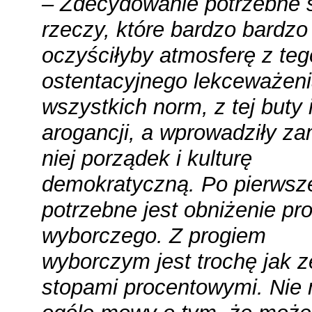
– Zdecydowanie potrzebne 
rzeczy, które bardzo bardzo
oczyściłyby atmosferę z teg
ostentacyjnego lekceważen
wszystkich norm, z tej buty 
arogancji, a wprowadziły za
niej porządek i kulturę
demokratyczną. Po pierwsz
potrzebne jest obniżenie pr
wyborczego. Z progiem
wyborczym jest trochę jak z
stopami procentowymi. Nie