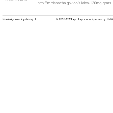
19 kwi 2022 04:39
http://imrdsoacha.gov.co/silvitra-120mg-qrms
Nowi użytkownicy dzisiaj: 1.
© 2018-2024 xp.pl sp. z o. o. i partnerzy. Pub