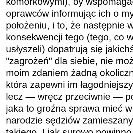
komórkowymi), by wspomaga
oprawców informując ich o m
położeniu, i to, że następnie 
konsekwencji tego (tego, co wi
usłyszeli) dopatrują się jakich
"zagrożeń" dla siebie, nie mo
moim zdaniem żadną okoliczn
która zapewni im łagodniejszy
lecz — wręcz przeciwnie — p
jaka to groźna sprawa mieć w
narodzie sędziów zamieszany
takiego. I jak surowo powinno