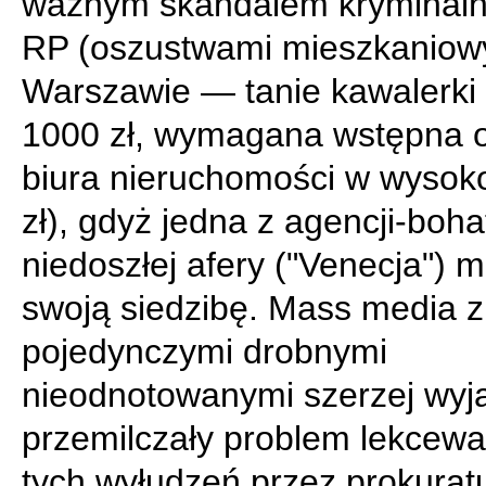
ważnym skandalem kryminaln
RP (oszustwami mieszkaniow
Warszawie — tanie kawalerki 
1000 zł, wymagana wstępna o
biura nieruchomości w wysok
zł), gdyż jedna z agencji-boh
niedoszłej afery ("Venecja") m
swoją siedzibę. Mass media z
pojedynczymi drobnymi
nieodnotowanymi szerzej wyj
przemilczały problem lekcew
tych wyłudzeń przez prokurat