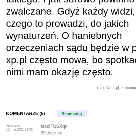
zwalczane. Gdyż każdy widzi,
czego to prowadzi, do jakich
wynaturzeń. O haniebnych
orzeczeniach sądu będzie w p
xp.pl często mowa, bo spotkać
nimi mam okazję często.
(n/n, Onet.pl, zmienio
KOMENTARZE (5)
Skomentuj
~wbcvco
kIszlFUSXqn
12 maj 2021 21:35
99Uace <a