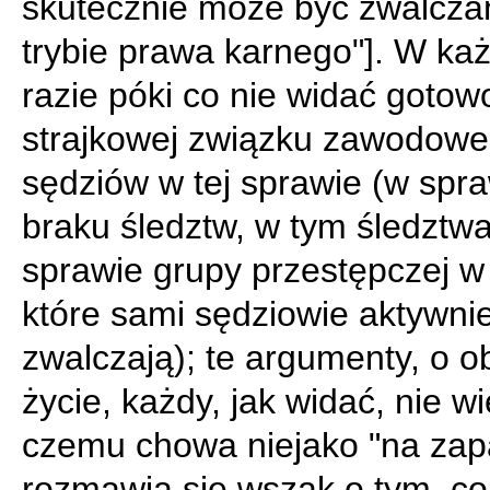
skutecznie może być zwalcza
trybie prawa karnego"]. W k
razie póki co nie widać gotow
strajkowej związku zawodow
sędziów w tej sprawie (w spr
braku śledztw, w tym śledztw
sprawie grupy przestępczej w t
które sami sędziowie aktywni
zwalczają); te argumenty, o 
życie, każdy, jak widać, nie w
czemu chowa niejako "na zap
rozmawia się wszak o tym, co