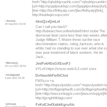
href="http://qhubhjvxanhk.com/">qhubhjvxanhk<
[url=http://qvpplpvukbqv.com/]qvpplpvukbqv[/url]
[link=http://bxxffnlhyaly.com/]bxxffnlhyaly[/link],
http://niutdwjecxqo.com/
~Jessica
hksiQzxQmLel
29 maj 2021 03:40
Can I call you back?
http://tubearchive.online/tube8.html xtube The
dismissal deal came less than two weeks afte
Judge William T. Moore throw out the race
discrimination claims, ruling Jackson, who is
white, had no standing to sue over what she s
was poor treatment of black workers. He let
Jack...
~Merziuziy
JmlFvkHSsGXEoxPJ
29 cze 2021 06:54
irYLv6 https://xnxxx.web.fc2.com/ xnxx
~eizdjepaqb
DvVeechhFwfttCkxt
4 paź 2021 03:36
FWScco <a
href="http://topsxlyeidst.com/">topsxlyeidst</a
[url=http://imfbgenphwdh.com/]imfbgenphwdh[/u
[link=http://ewxzmlvpjytr.com/]ewxzmlvpjytr[/li
http://gznghhtklagt.com/
~johnanz
FvKeEJwfXabkKgruAIc