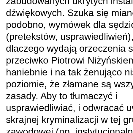
zabudowanych ukrytych instal
dźwiękowych. Szuka się mian
podobno, wymówek dla sędz
(pretekstów, usprawiedliwień)
dlaczego wydają orzeczenia 
przeciwko Piotrowi Niżyńskie
haniebnie i na tak żenująco n
poziomie, że złamane są wszy
zasady. Aby to tłumaczyć i
usprawiedliwiać, i odwracać 
skrajnej kryminalizacji w tej g
zawodowej (np. instytucjonaln