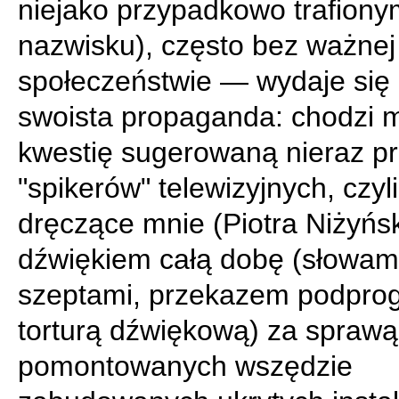
niejako przypadkowo trafiony
nazwisku), często bez ważnej 
społeczeństwie — wydaje się
swoista propaganda: chodzi m
kwestię sugerowaną nieraz pr
"spikerów" telewizyjnych, czyl
dręczące mnie (Piotra Niżyńs
dźwiękiem całą dobę (słowam
szeptami, przekazem podpro
torturą dźwiękową) za sprawą
pomontowanych wszędzie