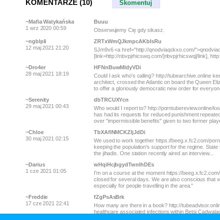
KOMENTARZE (10)
Skomentuj
~Mafia Watykańska
Buuu
1 wrz 2020 00:59
Obserwujemy Cię gdy sikasz.
~ngblpli
ZRTxWmQJkmpcAKbIsRu
12 maj 2021 21:20
SJm9v6 <a href="http://qnodviaqckxo.com/">qnodviaqc
[link=http://nbvpjrhicswq.com/]nbvpjrhicswq[/link], ht
~Dro4er
HFNnBuwMldyVDi
28 maj 2021 18:19
Could I ask who's calling? http://tubearchive.online 
architect, crossed the Atlantic on board the Queen Eli
to offer a gloriously democratic new order for everyone,
~Serenity
dbTRCUXYcn
29 maj 2021 00:43
Who would I report to? http://porntubereview.online/ke
has had its requests for reduced punishment repeate
over "impermissible benefits" given to two former playe
~Chloe
TbXAflNMCKZIjJdDi
30 maj 2021 02:15
We used to work together https://beeg.x.fc2.com/porn30
keeping the population's support for the regime. State 
the jihadis. One station recently aired an interview...
~Darius
wHqiHcjbgydTwnIhDEs
1 cze 2021 01:05
I'm on a course at the moment https://beeg.x.fc2.com
closed for several days. We are also conscious that w
especially for people travelling in the area."
~Freddie
fZgPsAsBrk
17 cze 2021 22:41
How many are there in a book? http://tubeadvisor.onlin
healthcare associated infections within Betsi Cadwala
improve prevention and control, especially in terms of 