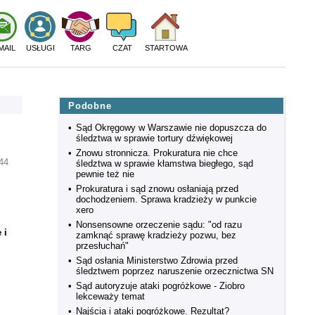
MAIL
USŁUGI
TARG
CZAT
STARTOWA
Podobne
•
Sąd Okręgowy w Warszawie nie dopuszcza do
śledztwa w sprawie tortury dźwiękowej
•
Znowu stronnicza. Prokuratura nie chce
44
śledztwa w sprawie kłamstwa biegłego, sąd
pewnie też nie
•
Prokuratura i sąd znowu osłaniają przed
dochodzeniem. Sprawa kradzieży w punkcie
,
xero
•
Nonsensowne orzeczenie sądu: "od razu
 i
zamknąć sprawę kradzieży pozwu, bez
przesłuchań"
•
Sąd osłania Ministerstwo Zdrowia przed
śledztwem poprzez naruszenie orzecznictwa SN
•
Sąd autoryzuje ataki pogróżkowe - Ziobro
lekceważy temat
•
Najścia i ataki pogróżkowe. Rezultat?