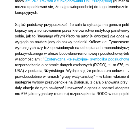
mocy
art. 267 Traktatu o funkcjonowaniu Unii Europejskiej
(numer ta
można spodziewać się, że najprawdopodobniej do tego teoretycznie
korupcyjnych.
Są też podstawy przypuszczać, że cała ta sytuacja ma genezę polit
kojarzy się z ironizowaniem przez kierownictwo instytucji państw
sobie, jak to
"biednego Niżyńskiego na dwór
[≈ dworzec]
nie chcą w
wygląda na nawiązujący do nazwy Łazienki Królewskie. Tymczasem
wysuniętych czy też opowiadanych na ucho planach monarchistyczyc
pokrzywdzonego w aferze budowlano-remontowej i podsłuchowej-telew
wiadomościami: "
Ezoteryczna »telewizyjna« symbolika podsłuchowa
rozporządzenia o ochronie danych osobowych (RODO), tj. nr 676, 
USA) z postacią Niżyńskiego. Wydaje się, że prokuratura celowo –
prawdopodobnie w ramach "grupy watykańskiej" – w takim właśnie dn
następnie wybory prezydenckie na Białorusi, z całą planowaną przy 
dały okazję do tych nawiązań i rozważań o genezie postaci wicepre
nru 676 jako sygnatury (numeru) rozporządzenia RODO w europejskic