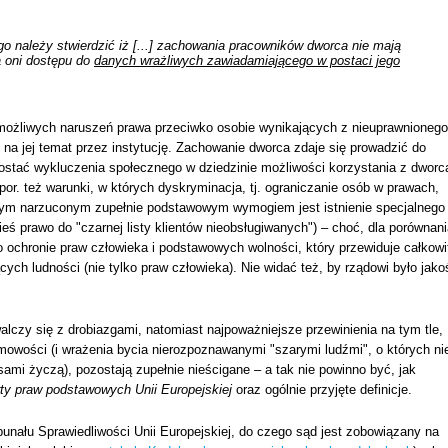
o należy stwierdzić iż [...] zachowania pracowników dworca nie mają
 oni dostępu do
danych wrażliwych zawiadamiającego w postaci jego
możliwych naruszeń prawa przeciwko osobie wynikających z nieuprawnionego
 na jej temat przez instytucję. Zachowanie dworca zdaje się prowadzić do
postać wykluczenia społecznego w dziedzinie możliwości korzystania z dworc
 por. też warunki, w których dyskryminacja, tj. ograniczanie osób w prawach,
zym narzuconym zupełnie podstawowym wymogiem jest istnienie specjalnego
ś prawo do "czarnej listy klientów nieobsługiwanych") – choć, dla porównani
 o ochronie praw człowieka i podstawowych wolności, który przewiduje całkowi
ych ludności (nie tylko praw człowieka). Nie widać też, by rządowi było jako
czy się z drobiazgami, natomiast najpoważniejsze przewinienia na tym tle,
mowości (i wrażenia bycia nierozpoznawanymi "szarymi ludźmi", o których ni
ami życzą), pozostają zupełnie nieścigane – a tak nie powinno być, jak
ty praw podstawowych Unii Europejskiej
oraz ogólnie przyjęte definicje.
bunału Sprawiedliwości Unii Europejskiej, do czego sąd jest zobowiązany na