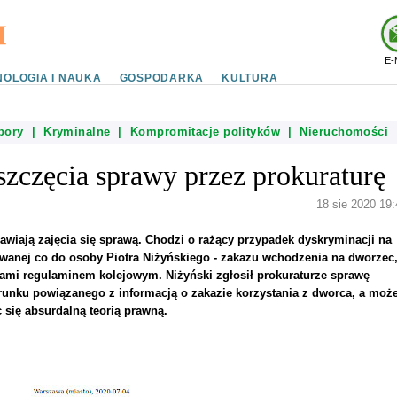
E-
OLOGIA I NAUKA
GOSPODARKA
KULTURA
bory
|
Kryminalne
|
Kompromitacje polityków
|
Nieruchomości
zczęcia sprawy przez prokuraturę
18 sie 2020 19:
awiają zajęcia się sprawą. Chodzi o rażący przypadek dyskryminacji na
wanej co do osoby Piotra Niżyńskiego - zakazu wchodzenia na dworzec
ami regulaminem kolejowym. Niżyński zgłosił prokuraturze sprawę
unku powiązanego z informacją o zakazie korzystania z dworca, a może
się absurdalną teorią prawną.