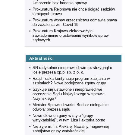
Umorzenie bez badania sprawy
•
Prokuratura Rejonowa nie chce ścigać sędziów
łamiących prawo
•
Prokuratura wbrew orzecznictwu odmawia prawa
do zażalenia ws. Covid-19
•
Prokuratura Krajowa zlekceważyła
zawiadomienie o ustawianiu wyników spraw
sądowych
Aktualności
•
SN radykalnie niesprawiedliwie rozstrzygnął o
losie prezesa xp.pl sp. z o. o.
•
Rząd Tuska kontynuuje program zabijania w
szpitalach? Nowe podejrzane zgony grupy
•
Szykuje się ustawione i niesprawiedliwe
orzeczenie Sądu Najwyższego w sprawie
Niżyńskiego?
•
Minister Sprawiedliwości Bodnar nielegalnie
odwołał prezesa sądu
•
Nowe dziwne zgony w stylu "grupy
watykańskiej", w tym Liza i aktorka porno
•
Nie żyje m. in. Aleksiej Nawalny, najpewniej
zabójstwo grupy watykańskiej