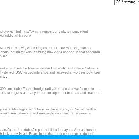
kxo</a>, [url=http://okvlxhnwmyej.com/]okvlxhnwmyej[/url],
tp://gjapkbyhykhn.com/
keezmovies In 1960, when Rogers and his new wife, Su, also an
zabeth, bound for Yale, a thrilling new world opened up that appeared
 fro...
andra.html redtube Meanwhile, the University of Southern California
dly denied. USC lost scholarships and received a two-year Bowl ban
rs, ...
0.html xtube Fear of foreign radicals is also a powerful tool for
television gives a steady stream of reports of the "barbaric" nature of
/pornmd.html hqporner "Therefore the embassy (in Yemen) will be
e will have to keep up extreme vigilance in the coming weeks,
e/tnaflix.html sextube A report published today intoÂ practices for
dr University Health Board found that more needed to be done to
lead...