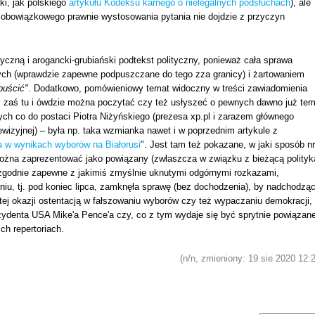
ki, jak polskiego
artykułu Kodeksu karnego o nielegalnych podsłuchach
), ale
 obowiązkowego prawnie wystosowania pytania nie dojdzie z przyczyn
yczną i arogancki-grubiański podtekst polityczny, ponieważ cała sprawa
owych (wprawdzie zapewne podpuszczane do tego zza granicy) i żartowaniem
puścić"
. Dodatkowo, pomówieniowy temat widoczny w treści zawiadomienia
 zaś tu i ówdzie można poczytać czy też usłyszeć o pewnych dawno już te
h co do postaci Piotra Niżyńskiego (prezesa xp.pl i zarazem głównego
izyjnej) – była np. taka wzmianka nawet i w poprzednim artykule z
 w wynikach wyborów na Białorusi
". Jest tam też pokazane, w jaki sposób nr
można zaprezentować jako powiązany (zwłaszcza w związku z bieżącą polityk
 zgodnie zapewne z jakimiś zmyślnie uknutymi odgórnymi rozkazami,
iu, tj. pod koniec lipca, zamknęła sprawę (bez dochodzenia), by nadchodzą
tej okazji ostentacją w fałszowaniu wyborów czy też wypaczaniu demokracji,
zydenta USA Mike'a Pence'a czy, co z tym wydaje się być sprytnie powiązane
h repertoriach.
(n/n, zmieniony: 19 sie 2020 12: