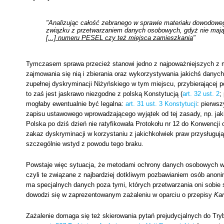
"Analizując całość zebranego w sprawie materiału dowodoweg
związku z przetwarzaniem danych osobowych, gdyż nie mają
[...] numeru PESEL czy też miejsca zamieszkania
"
Tymczasem sprawa przecież stanowi jedno z najpoważniejszych z 
zajmowania się nią i zbierania oraz wykorzystywania jakichś danych
zupełnej dyskryminacji Niżyńskiego w tym miejscu, przybierającej 
to zaś jest jaskrawo niezgodne z polską Konstytucją (
art. 32 ust. 2
;
mogłaby ewentualnie być legalna:
art. 31 ust. 3 Konstytucji
: pierws
zapisu ustawowego wprowadzającego wyjątek od tej zasady, np. jakie
Polska po dziś dzień nie ratyfikowała Protokołu nr 12 do Konwencji
zakaz dyskryminacji w korzystaniu z jakichkolwiek praw przysługując
szczególnie wstyd z powodu tego braku.
Powstaje więc sytuacja, że metodami ochrony danych osobowych wal
czyli te związane z najbardziej dotkliwym pozbawianiem osób anoni
ma specjalnych danych poza tymi, których przetwarzania oni sobie s
dowodzi się w zaprezentowanym zażaleniu w oparciu o przepisy
Kar
Zażalenie domaga się też skierowania pytań prejudycjalnych do Try