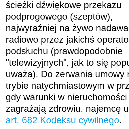
ścieżki dźwiękowe przekazu
podprogowego (szeptów),
najwyraźniej na żywo nadaw
radiowo przez jakichś operat
podsłuchu (prawdopodobnie
"telewizyjnych", jak to się pop
uważa). Do zerwania umowy 
trybie natychmiastowym w pr
gdy warunki w nieruchomości
zagrażają zdrowiu, najemcę 
art. 682 Kodeksu cywilnego
.