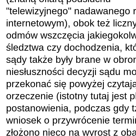
"telewizyjnego" nadawanego 
internetowym), obok też liczn
odmów wszczęcia jakiegokolw
śledztwa czy dochodzenia, kt
sądy także były brane w obro
niesłuszności decyzji sądu m
przekonać się powyżej czytaj
orzeczenie (istotny tutaj jest p
postanowienia, podczas gdy t
wniosek o przywrócenie term
złożono nieco na wyrost z ob