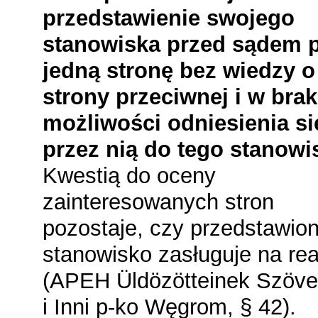
przedstawienie swojego
stanowiska przed sądem 
jedną stronę bez wiedzy o
strony przeciwnej i w bra
możliwości odniesienia si
przez nią do tego stanowi
Kwestią do oceny
zainteresowanych stron
pozostaje, czy przedstawio
stanowisko zasługuje na re
(APEH Üldözötteinek Szöve
i Inni p-ko Węgrom, § 42).