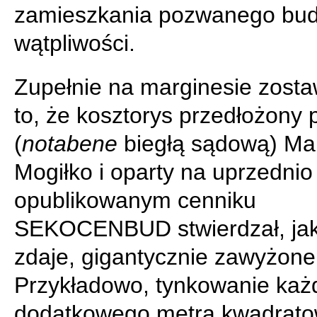
zamieszkania pozwanego bud
wątpliwości.
Zupełnie na marginesie zost
to, że kosztorys przedłożony 
(
notabene
biegłą sądową) Ma
Mogiłko i oparty na uprzednio
opublikowanym cenniku
SEKOCENBUD stwierdzał, jak
zdaje, gigantycznie zawyżone
Przykładowo, tynkowanie ka
dodatkowego metra kwadrat