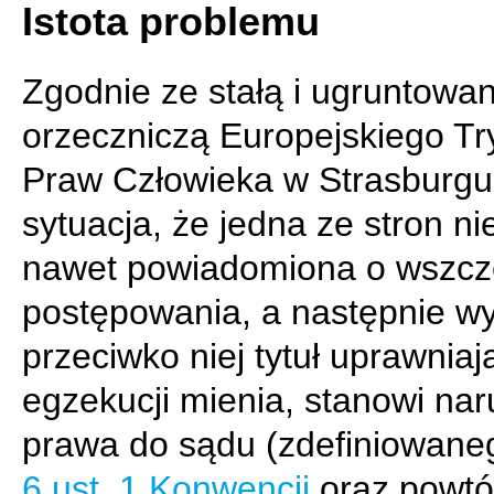
Istota problemu
Zgodnie ze stałą i ugruntowan
orzeczniczą Europejskiego Tr
Praw Człowieka w Strasburgu
sytuacja, że jedna ze stron ni
nawet powiadomiona o wszcz
postępowania, a następnie w
przeciwko niej tytuł uprawniaj
egzekucji mienia, stanowi na
prawa do sądu (zdefiniowan
6 ust. 1 Konwencji
oraz powt