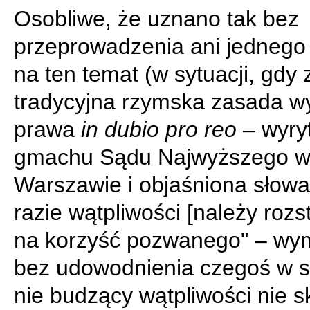
Osobliwe, że uznano tak bez
przeprowadzenia ani jedneg
na ten temat (w sytuacji, gdy
tradycyjna rzymska zasada w
prawa
in dubio pro reo
– wyryt
gmachu Sądu Najwyższego 
Warszawie i objaśniona słow
razie wątpliwości [należy rozs
na korzyść pozwanego" – wy
bez udowodnienia czegoś w 
nie budzący wątpliwości nie 