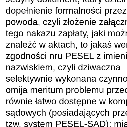
dopełnienie formalności przez
powoda, czyli złożenie załącz
tego nakazu zapłaty, jaki moż
znaleźć w aktach, to jakaś wer
zgodności nru PESEL z imien
nazwiskiem, czyli dziwaczna
selektywnie wykonana czynno
omija meritum problemu prze
równie łatwo dostępne w kom
sądowych (posiadających prz
tzw. system PESEL-SAD): mi