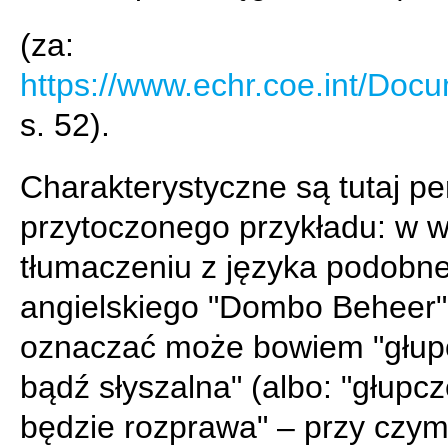
(za:
https://www.echr.coe.int/Do
s. 52).
Charakterystyczne są tutaj pe
przytoczonego przykładu: w 
tłumaczeniu z języka podobn
angielskiego "Dombo Beheer"
oznaczać może bowiem "głup
bądź słyszalna" (albo: "głupcz
będzie rozprawa" – przy czym