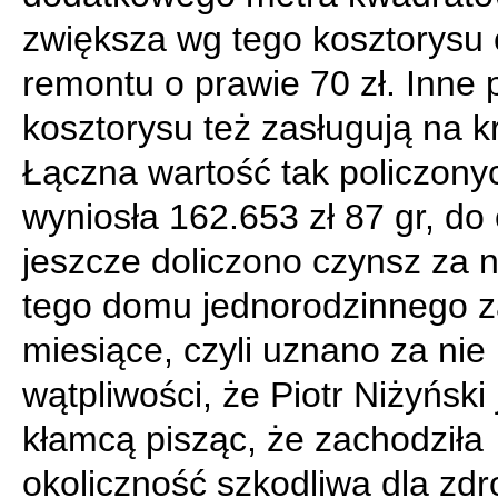
zwiększa wg tego kosztorysu
remontu o prawie 70 zł. Inne 
kosztorysu też zasługują na k
Łączna wartość tak policzony
wyniosła 162.653 zł 87 gr, do
jeszcze doliczono czynsz za 
tego domu jednorodzinnego z
miesiące, czyli uznano za ni
wątpliwości, że Piotr Niżyński 
kłamcą pisząc, że zachodziła
okoliczność szkodliwa dla zdr