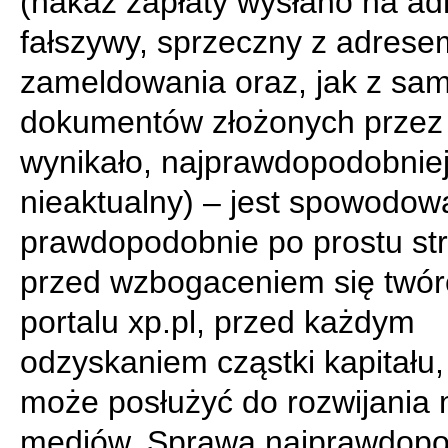
(nakaz zapłaty wysłano na ad
fałszywy, sprzeczny z adrese
zameldowania oraz, jak z sa
dokumentów złożonych prze
wynikało, najprawdopodobnie
nieaktualny) – jest spowodow
prawdopodobnie po prostu s
przed wzbogaceniem się twór
portalu xp.pl, przed każdym
odzyskaniem cząstki kapitału,
może posłużyć do rozwijania
mediów. Sprawa najprawdopo