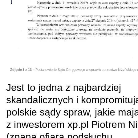
Zdjęcie
1
z 13
– Postanowienie Sądu Okręgowego w sprawie sprzeciwu Niżyńskiego o
Jest to jedna z najbardziej
skandalicznych i kompromituj
polskie sądy spraw, jakie maj
z inwestorem xp.pl Piotrem N
(znaną ofiarą podsłuchu