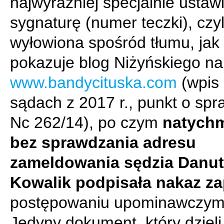
najwyraźniej specjalnie ustaw
sygnaturę (numer teczki), czyl
wyłowiona spośród tłumu, jak
pokazuje blog Niżyńskiego na
www.bandycituska.com
(wpis
sądach z 2017 r., punkt o sp
Nc 262/14), po czym
natychm
bez sprawdzania adresu
zameldowania sędzia Danu
Kowalik podpisała nakaz za
postępowaniu upominawczym
Jedyny dokument, który dzieli