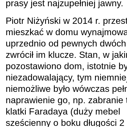
prasy jest najzupełniej jawny.
Piotr Niżyński w 2014 r. przes
mieszkać w domu wynajmow
uprzednio od pewnych dwóch 
zwrócił im klucze. Stan, w jak
pozostawiono dom, istotnie by
niezadowalający, tym niemnie
niemożliwe było wówczas peł
naprawienie go, np. zabranie 
klatki Faradaya (duży mebel
sześcienny o boku długości 2