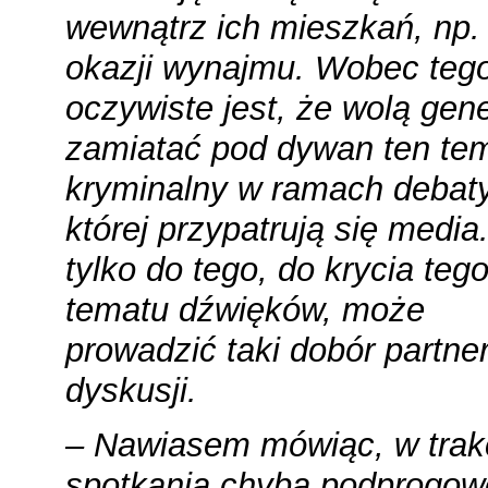
wewnątrz ich mieszkań, np.
okazji wynajmu. Wobec teg
oczywiste jest, że wolą gene
zamiatać pod dywan ten te
kryminalny w ramach debaty
której przypatrują się media.
tylko do tego, do krycia teg
tematu dźwięków, może
prowadzić taki dobór partne
dyskusji.
– Nawiasem mówiąc, w trak
spotkania chyba podprogow