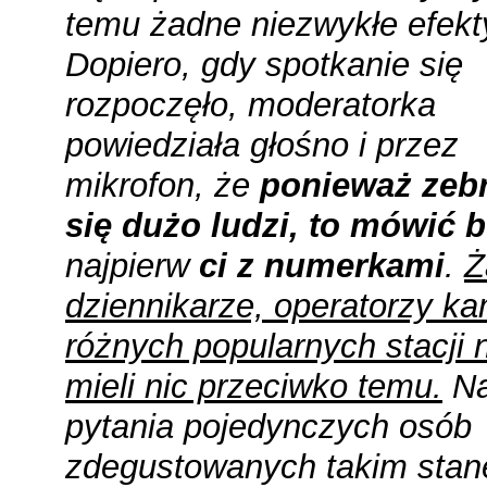
temu żadne niezwykłe efekt
Dopiero, gdy spotkanie się
rozpoczęło, moderatorka
powiedziała głośno i przez
mikrofon, że
ponieważ zeb
się dużo ludzi, to mówić 
najpierw
ci z numerkami
.
Ż
dziennikarze, operatorzy ka
różnych popularnych stacji 
mieli nic przeciwko temu.
N
pytania pojedynczych osób
zdegustowanych takim sta