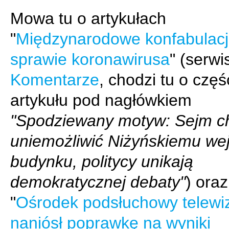
Mowa tu o artykułach
"
Międzynarodowe konfabulac
sprawie koronawirusa
" (serwi
Komentarze
, chodzi tu o częś
artykułu pod nagłówkiem
"Spodziewany motyw: Sejm c
uniemożliwić Niżyńskiemu wej
budynku, politycy unikają
demokratycznej debaty"
) oraz
"
Ośrodek podsłuchowy telewiz
naniósł poprawkę na wyniki