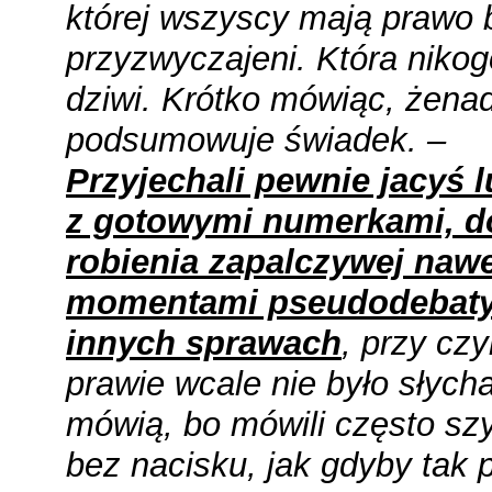
której wszyscy mają prawo 
przyzwyczajeni. Która nikog
dziwi. Krótko mówiąc, żena
podsumowuje świadek. –
Przyjechali pewnie jacyś l
z gotowymi numerkami, d
robienia zapalczywej naw
momentami pseudodebaty
innych sprawach
, przy cz
prawie wcale nie było słych
mówią, bo mówili często szy
bez nacisku, jak gdyby tak 