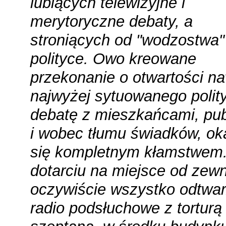
lubiących telewizyjne i
merytoryczne debaty, a
stroniących od "wodzostwa"
polityce. Owo kreowane
przekonanie o otwartości n
najwyżej sytuowanego polit
debatę z mieszkańcami, pub
i wobec tłumu świadków, ok
się kompletnym kłamstwem
dotarciu na miejsce od zewn
oczywiście wszystko odtwar
radio podsłuchowe z torturą