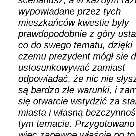
scenariusz, a w każdym raz
wypowiadane przez tych
mieszkańców kwestie były
prawdopodobnie z góry usta
co do swego tematu, dzięki
czemu prezydent mógł się d
ustosunkowywać zamiast
odpowiadać, że nic nie słys
są bardzo złe warunki, i zam
się otwarcie wstydzić za st
miasta i własną bezczynno
tym temacie. Przygotowano 
więc zapewne właśnie po to 