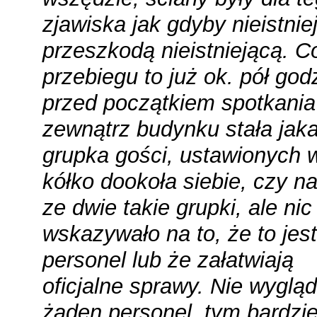
zjawiska jak gdyby nieistnie
przeszkodą nieistniejącą. C
przebiegu to już ok. pół god
przed początkiem spotkania
zewnątrz budynku stała jak
grupka gości, ustawionych 
kółko dookoła siebie, czy n
ze dwie takie grupki, ale nic
wskazywało na to, że to jest
personel lub że załatwiają
oficjalne sprawy. Nie wygląd
żaden personel, tym bardzie