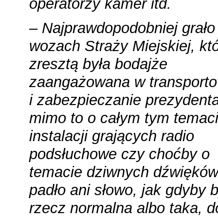
operatorzy kamer itd.
– Najprawdopodobniej grało
wozach Straży Miejskiej, kt
zresztą była bodajże
zaangażowana w transport
i zabezpieczanie prezydenta
mimo to o całym tym temac
instalacji grających radio
podsłuchowe czy choćby o
temacie dziwnych dźwięków
padło ani słowo, jak gdyby b
rzecz normalna albo taka, d