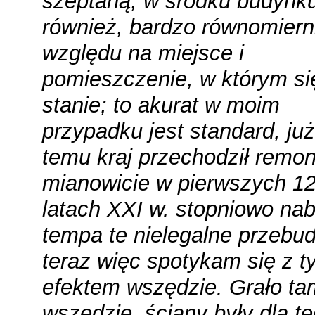
szeptaną, w środku budynk
również, bardzo równomiern
względu na miejsce i
pomieszczenie, w którym si
stanie; to akurat w moim
przypadku jest standard, już
temu kraj przechodził remon
mianowicie w pierwszych 1
latach XXI w. stopniowo nab
tempa te nielegalne przebu
teraz więc spotykam się z 
efektem wszędzie. Grało ta
wszędzie, ściany były dla t