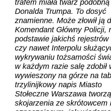
trafem miała twarz podobną
Donalda Trumpa. To dosyć
znamienne. Może złowił ją 
Komendant Główny Policji, 
podstawie jakichś rejestrów 
czy nawet Interpolu służący
wykrywaniu tożsamości świ
w każdym razie salę zdobił w
wywieszony na górze na tab
trzylinijkowy napis
Miasto
Stołeczne Warszawa
tworzą
skojarzenia ze skrótowce