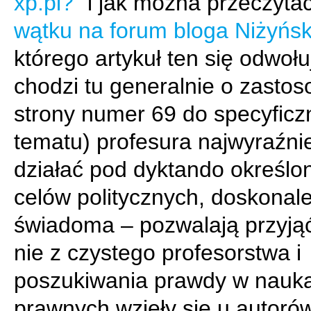
xp.pl?
" i jak można przeczyta
wątku na forum bloga Niżyńs
którego artykuł ten się odwołu
chodzi tu generalnie o zasto
strony numer 69 do specyfic
tematu) profesura najwyraźniej
działać pod dyktando określo
celów politycznych, doskonale
świadoma – pozwalają przyjąć
nie z czystego profesorstwa i
poszukiwania prawdy w nauk
prawnych wzięły się u autoró