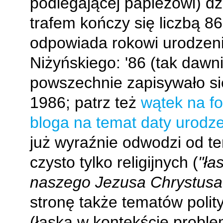
podlegającej papieżowi) d
trafem kończy się liczbą 86
odpowiada rokowi urodzeni
Niżyńskiego: '86 (tak dawni
powszechnie zapisywało si
1986; patrz też
wątek na f
bloga na temat daty urodz
już wyraźnie odwodzi od t
czysto tylko religijnych (
"ła
naszego Jezusa Chrystusa.
stronę także tematów polit
(łaska w kontekście probl