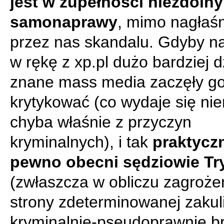
jest w zupełności niezdolny
samonaprawy
, mimo nagłaśn
przez nas skandalu. Gdyby n
w rękę z xp.pl dużo bardziej d
znane mass media zaczęły g
krytykować (co wydaje się ni
chyba właśnie z przyczyn
kryminalnych), i tak
praktycz
pewno obecni sędziowie Tr
(zwłaszcza w obliczu zagroże
strony zdeterminowanej zaku
kryminalnie-pseudoprawnie b