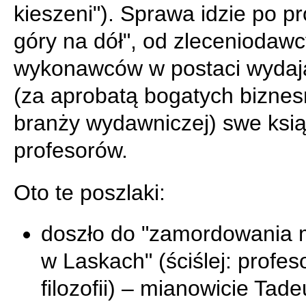
kieszeni"). Sprawa idzie po pr
góry na dół", od zleceniodaw
wykonawców w postaci wydaj
(za aprobatą bogatych bizne
branży wydawniczej) swe ksią
profesorów.
Oto te poszlaki:
doszło do "zamordowania m
w Laskach" (ściślej: profes
filozofii) – mianowicie Tad