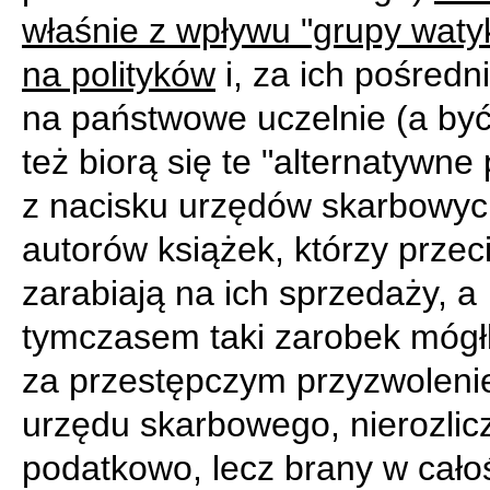
właśnie z wpływu "grupy waty
na polityków
i, za ich pośredn
na państwowe uczelnie (a by
też biorą się te "alternatywne
z nacisku urzędów skarbowyc
autorów książek, którzy przec
zarabiają na ich sprzedaży, a
tymczasem taki zarobek mógł
za przestępczym przyzwolen
urzędu skarbowego, nierozlic
podatkowo, lecz brany w całoś