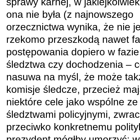
sprawy karnej, w jakiejkolwiek
ona nie była (z najnowszego
orzecznictwa wynika, że nie je
rzekomo przeszkodą nawet fa
postępowania dopiero w fazie
śledztwa czy dochodzenia – 
nasuwa na myśl, że może takż
komisje śledcze, przecież ma
niektóre cele jako wspólne ze
śledztwami policyjnymi, zwrac
przeciwko konkretnemu polity
prezydent mógłby umorzyć: w