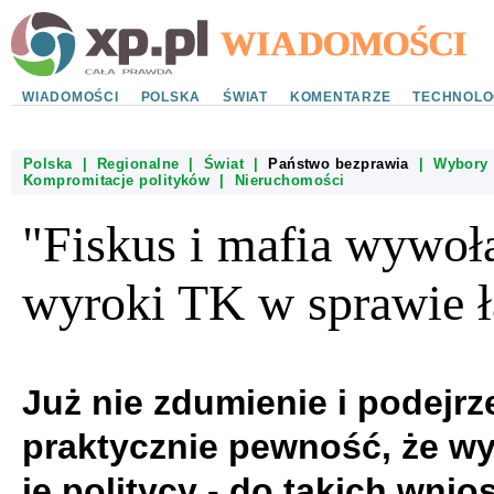
WIADOMOŚCI
POLSKA
ŚWIAT
KOMENTARZE
TECHNOLO
Polska
|
Regionalne
|
Świat
|
Państwo bezprawia
|
Wybory
Kompromitacje polityków
|
Nieruchomości
"Fiskus i mafia wywoł
wyroki TK w sprawie ł
Już nie zdumienie i podejrze
praktycznie pewność, że w
je politycy - do takich wni