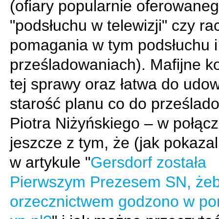
(ofiary popularnie oferowaneg
"podsłuchu w telewizji" czy ra
pomagania w tym podsłuchu i
prześladowaniach). Mafijne k
tej sprawy oraz łatwa do udo
starość planu co do prześlad
Piotra Niżyńskiego – w połąc
jeszcze z tym, że (jak pokaza
w artykule "
Gersdorf została
Pierwszym Prezesem SN, że
orzecznictwem godzono w por