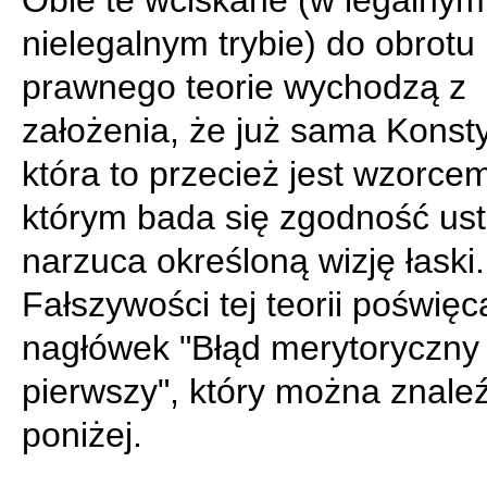
Obie te wciskane (w legalnym
nielegalnym trybie) do obrotu
prawnego teorie wychodzą z
założenia, że już sama Konsty
która to przecież jest wzorcem
którym bada się zgodność us
narzuca określoną wizję łaski.
Fałszywości tej teorii poświę
nagłówek "Błąd merytoryczny
pierwszy", który można znale
poniżej.