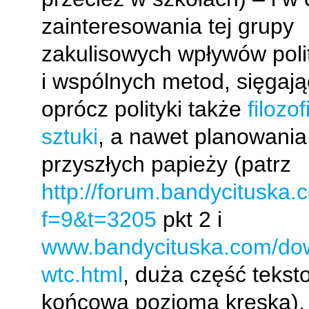
zainteresowania tej grupy
zakulisowych wpływów poli
i wspólnych metod, sięgaj
oprócz polityki także
filozofi
sztuki
, a nawet planowania
przyszłych papieży (patrz
http://forum.bandycituska.
f=9&t=3205
pkt 2 i
www.bandycituska.com/do
wtc.html
, duża część teks
końcową poziomą kreską), 