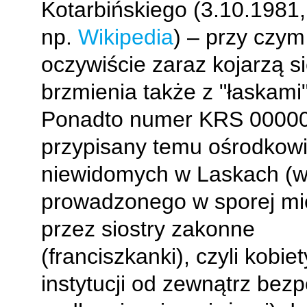
Kotarbińskiego (3.10.1981,
np.
Wikipedia
) – przy czym
oczywiście zaraz kojarzą si
brzmienia także z "łaskami"
Ponadto numer KRS 0000
przypisany temu ośrodkowi
niewidomych w Laskach (w
prowadzonego w sporej mi
przez siostry zakonne
(franciszkanki), czyli kobiet
instytucji od zewnątrz bez