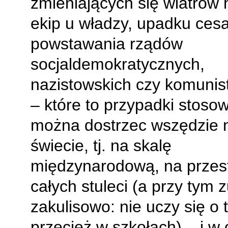
zmieniających się wiatrów hi
ekip u władzy, upadku cesa
powstawania rządów
socjaldemokratycznych,
nazistowskich czy komunis
– które to przypadki stoso
można dostrzec wszędzie 
świecie, tj. na skalę
międzynarodową, na przest
całych stuleci (a przy tym 
zakulisowo: nie uczy się o 
przecież w szkołach) – i w 