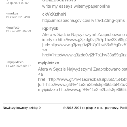
23 lip 2021 02:02
write my essays writemypaper.online
~markus
ckVxXzfhoN
19 kwi 2022 04:04
http://imrdsoacha.gov.co/silvitra-120mg-qrms
~iqprfyxb
iqprfyxb
13 cze 2025 04:29
Afera w Sądzie Najwyższym! Zaaprobowano os
iqprfyxb http://www.g3jzdg0vj2h7p1hw33a99g0
[url=http://www.g3jzdg0vj2h7p1hw33a99g0rz578
<a
href="http://www.g3jzdg0vj2h7p1hw33a99g0rz
~myipixtzxo
myipixtzxo
14 wrz 2025 09:47
Afera w Sądzie Najwyższym! Zaaprobowano oste
<a
href="http://www.gf94v41e2re2bafs8p8665t5t42b
[url=http://www.gf94v41e2re2bafs8p8665t5t42bv3c
myipixtzxo http://www.gf94v41e2re2bafs8p8665t
Nowi użytkownicy dzisiaj: 0.
© 2018-2024 xp.pl sp. z o. o. i partnerzy. Pub