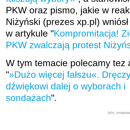
PKW oraz pismo, jakie w reakc
Niżyński (prezes xp.pl) wniós
w artykule "
Kompromitacja! Zi
PKW zwalczają protest Niżyń
W tym temacie polecamy tez a
"
»Dużo więcej fałszu«. Dręczy
dźwiękowi dalej o wyborach i
sondażach
".
(n/n, zmienio