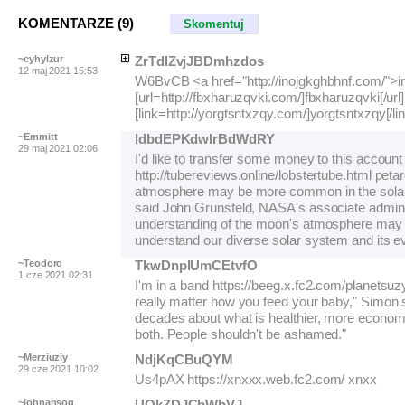
KOMENTARZE (9)
Skomentuj
~cyhylzur
ZrTdlZvjJBDmhzdos
12 maj 2021 15:53
W6BvCB <a href="http://inojgkghbhnf.com/">i
[url=http://fbxharuzqvki.com/]fbxharuzqvki[/url]
[link=http://yorgtsntxzqy.com/]yorgtsntxzqy[/li
~Emmitt
ldbdEPKdwlrBdWdRY
29 maj 2021 02:06
I'd like to transfer some money to this account
http://tubereviews.online/lobstertube.html pe
atmosphere may be more common in the solar
said John Grunsfeld, NASA's associate adminis
understanding of the moon's atmosphere may a
understand our diverse solar system and its ev
~Teodoro
TkwDnplUmCEtvfO
1 cze 2021 02:31
I'm in a band https://beeg.x.fc2.com/planetsuzy
really matter how you feed your baby," Simon 
decades about what is healthier, more economic
both. People shouldn't be ashamed."
~Merziuziy
NdjKqCBuQYM
29 cze 2021 10:02
Us4pAX https://xnxxx.web.fc2.com/ xnxx
~johnansog
UOkZDJCbWbVJ