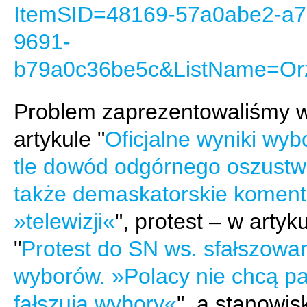
ItemSID=48169-57a0abe2-a7
9691-
b79a0c36be5c&ListName=Or
Problem zaprezentowaliśmy 
artykule "
Oficjalne wyniki wy
tle dowód odgórnego oszustw
także demaskatorskie koment
»telewizji«
", protest – w artyk
"
Protest do SN ws. sfałszowa
wyborów. »Polacy nie chcą part
fałszują wybory«
", a stanowis