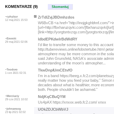
KOMENTARZE (9)
Skomentuj
~cyhylzur
ZrTdlZvjJBDmhzdos
12 maj 2021 15:53
W6BvCB <a href="http://inojgkghbhnf.com/">i
[url=http://fbxharuzqvki.com/]fbxharuzqvki[/url]
[link=http://yorgtsntxzqy.com/]yorgtsntxzqy[/li
~Emmitt
ldbdEPKdwlrBdWdRY
29 maj 2021 02:06
I'd like to transfer some money to this account
http://tubereviews.online/lobstertube.html pe
atmosphere may be more common in the solar
said John Grunsfeld, NASA's associate adminis
understanding of the moon's atmospher...
~Teodoro
TkwDnplUmCEtvfO
1 cze 2021 02:31
I'm in a band https://beeg.x.fc2.com/planetsuzy
really matter how you feed your baby," Simon 
decades about what is healthier, more economic
both. People shouldn't be ashamed."
~Merziuziy
NdjKqCBuQYM
29 cze 2021 10:02
Us4pAX https://xnxxx.web.fc2.com/ xnxx
~johnansog
UOkZDJCbWbVJ
23 lip 2021 02:02