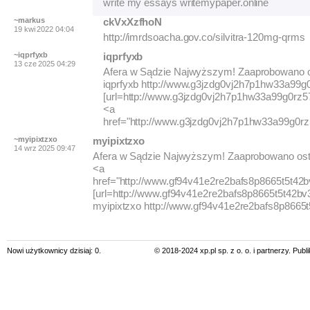
write my essays writemypaper.online
~markus
ckVxXzfhoN
19 kwi 2022 04:04
http://imrdsoacha.gov.co/silvitra-120mg-qrms
~iqprfyxb
iqprfyxb
13 cze 2025 04:29
Afera w Sądzie Najwyższym! Zaaprobowano os
iqprfyxb http://www.g3jzdg0vj2h7p1hw33a99g0
[url=http://www.g3jzdg0vj2h7p1hw33a99g0rz578
<a
href="http://www.g3jzdg0vj2h7p1hw33a99g0rz
~myipixtzxo
myipixtzxo
14 wrz 2025 09:47
Afera w Sądzie Najwyższym! Zaaprobowano oste
<a
href="http://www.gf94v41e2re2bafs8p8665t5t42b
[url=http://www.gf94v41e2re2bafs8p8665t5t42bv3c
myipixtzxo http://www.gf94v41e2re2bafs8p8665t
Nowi użytkownicy dzisiaj: 0.
© 2018-2024 xp.pl sp. z o. o. i partnerzy. Pub