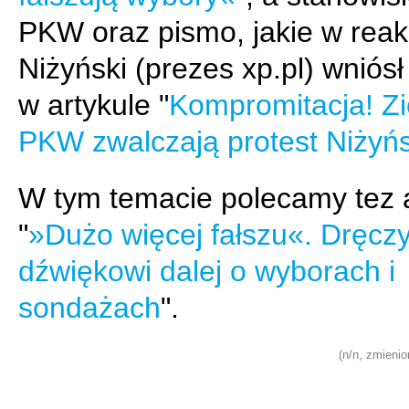
PKW oraz pismo, jakie w reakc
Niżyński (prezes xp.pl) wniós
w artykule "
Kompromitacja! Zi
PKW zwalczają protest Niżyń
W tym temacie polecamy tez a
"
»Dużo więcej fałszu«. Dręczy
dźwiękowi dalej o wyborach i
sondażach
".
(n/n, zmienio