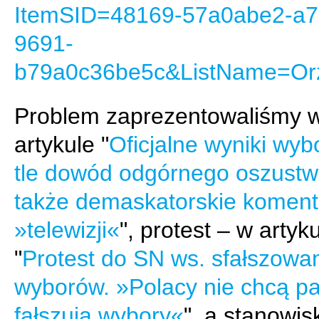
ItemSID=48169-57a0abe2-a7
9691-
b79a0c36be5c&ListName=Or
Problem zaprezentowaliśmy 
artykule "
Oficjalne wyniki wy
tle dowód odgórnego oszustw
także demaskatorskie koment
»telewizji«
", protest – w artyk
"
Protest do SN ws. sfałszowa
wyborów. »Polacy nie chcą part
fałszują wybory«
", a stanowis