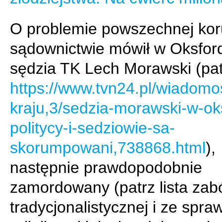
O problemie powszechnej kor
sądownictwie mówił w Oksfor
sędzia TK Lech Morawski (pat
https://www.tvn24.pl/wiadomos
kraju,3/sedzia-morawski-w-ok
politycy-i-sedziowie-sa-
skorumpowani,738868.html
),
następnie prawdopodobnie
zamordowany (patrz lista zabó
tradycjonalistycznej i ze spra