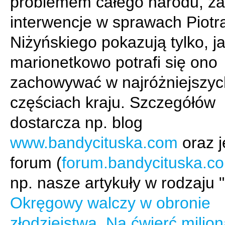
problemem całego narodu, z
interwencje w sprawach Piotr
Niżyńskiego pokazują tylko, j
marionetkowo potrafi się ono
zachowywać w najróżniejszyc
częściach kraju. Szczegółów
dostarcza np. blog
www.bandycituska.com
oraz 
forum (
forum.bandycituska.c
np. nasze artykuły w rodzaju "
Okręgowy walczy w obronie
złodziejstwa. Na ćwierć milion