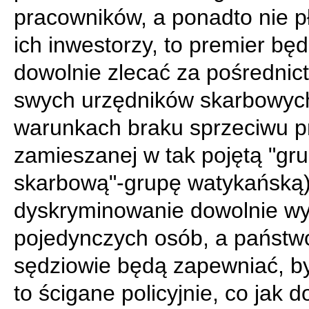
pracowników, a ponadto nie p
ich inwestorzy, to premier bę
dowolnie zlecać za pośredni
swych urzędników skarbowyc
warunkach braku sprzeciwu pr
zamieszanej w tak pojętą "gr
skarbową"-grupę watykańską
dyskryminowanie dowolnie w
pojedynczych osób, a państw
sędziowie będą zapewniać, by
to ścigane policyjnie, co jak d