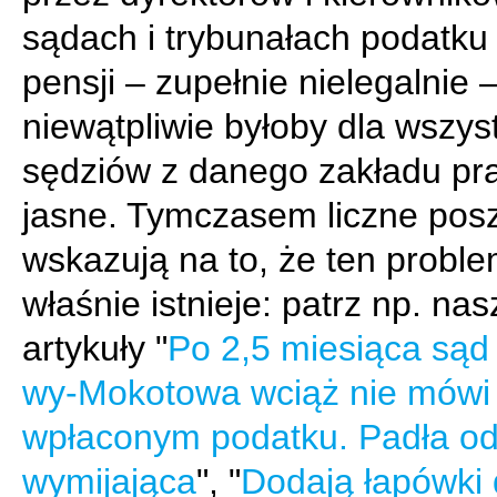
sądach i trybunałach podatku
pensji – zupełnie nielegalnie –
niewątpliwie byłoby dla wszys
sędziów z danego zakładu pr
jasne. Tymczasem liczne posz
wskazują na to, że ten probl
właśnie istnieje: patrz np. nas
artykuły "
Po 2,5 miesiąca sąd
wy-Mokotowa wciąż nie mówi 
wpłaconym podatku. Padła o
wymijająca
", "
Dodają łapówki