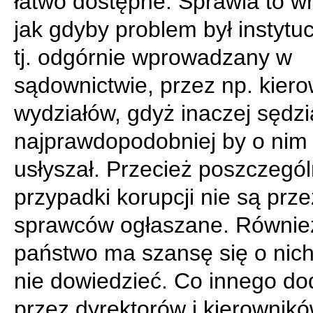
łatwo dostępne. Sprawia to w
jak gdyby problem był instytuc
tj. odgórnie wprowadzany w
sądownictwie, przez np. kier
wydziałów, gdyż inaczej sędzi
najprawdopodobniej by o nim 
usłyszał. Przecież poszczegó
przypadki korupcji nie są prze
sprawców ogłaszane. Równie
państwo ma szansę się o nich
nie dowiedzieć. Co innego d
przez dyrektorów i kierownik