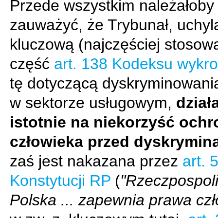
Przede wszystkim należałoby
zauważyć, że Trybunał, uchyl
kluczową (najczęściej stosow
część
art. 138 Kodeksu wykr
tę dotyczącą dyskryminowania
w sektorze usługowym,
dział
istotnie na niekorzyść och
człowieka przed dyskrymin
zaś jest nakazana przez
art. 
Konstytucji RP
(
"Rzeczpospoli
Polska ... zapewnia prawa cz