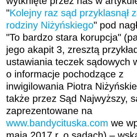
wytknięte przez nas w artykul
"
Kolejny raz sąd przyklasnął z
rodziny Niżyńskiego
" pod na
"To bardzo stara korupcja" (pa
jego akapit 3, zresztą przykła
ustawiania teczek sądowych 
o informacje pochodzące z
inwigilowania Piotra Niżyński
także przez Sąd Najwyższy, s
zaprezentowane na
www.bandycituska.com
we wp
maja 2017 r. o sądach) – wsk