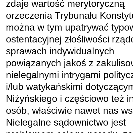
zdaje wartość merytoryczną
orzeczenia Trybunału Konsty
można w tym upatrywać typo
ostentacyjnej złośliwości rzą
sprawach indywidualnych
powiązanych jakoś z zakulis
nielegalnymi intrygami polity
i/lub watykańskimi dotyczącym
Niżyńskiego i częściowo też i
osób, właściwie nawet nas ws
Nielegalne sądownictwo jest