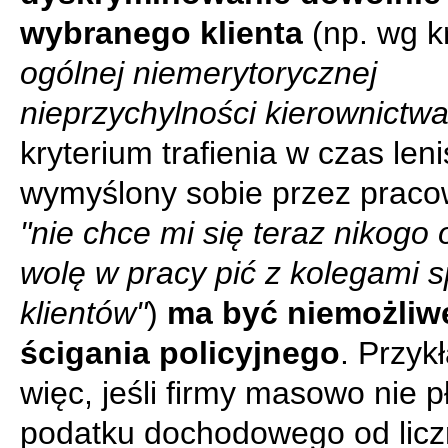
wybranego klienta
(np. wg k
ogólnej niemerytorycznej
nieprzychylności kierownictw
kryterium trafienia w czas len
wymyślony sobie przez praco
"nie chce mi się teraz nikogo 
wolę w pracy pić z kolegami 
klientów"
)
ma być niemożliw
ścigania policyjnego
. Przyk
więc, jeśli firmy masowo nie p
podatku dochodowego od lic