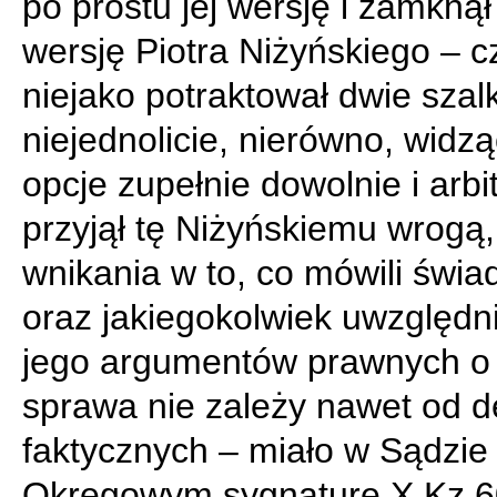
po prostu jej wersję i zamkną
wersję Piotra Niżyńskiego – cz
niejako potraktował dwie szal
niejednolicie, nierówno, widz
opcje zupełnie dowolnie i arbit
przyjął tę Niżyńskiemu wrogą,
wnikania w to, co mówili świa
oraz jakiegokolwiek uwzględn
jego argumentów prawnych o 
sprawa nie zależy nawet od de
faktycznych – miało w Sądzie
Okręgowym sygnaturę X Kz 6