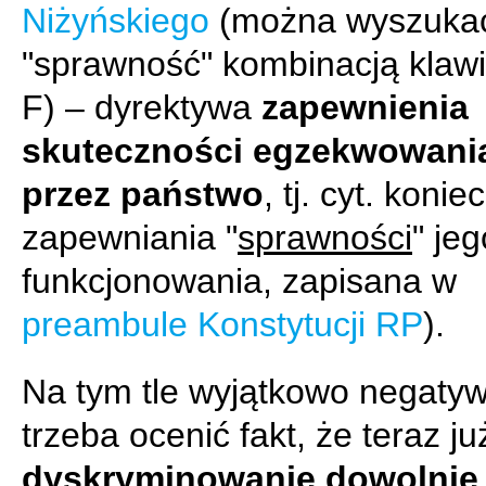
Niżyńskiego
(można wyszukać
"sprawność" kombinacją klawis
F) – dyrektywa
zapewnienia
skuteczności egzekwowani
przez państwo
, tj. cyt. koni
zapewniania "
sprawności
" jeg
funkcjonowania, zapisana w
preambule Konstytucji RP
).
Na tym tle wyjątkowo negaty
trzeba ocenić fakt, że teraz ju
dyskryminowanie dowolnie