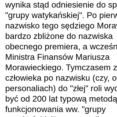
wynika stąd odniesienie do s
"grupy watykańskiej". Po pier
nazwisko tego sędziego Moraw
bardzo zbliżone do nazwiska
obecnego premiera, a wcześn
Ministra Finansów Mariusza
Morawieckiego. Tymczasem z
człowieka po nazwisku (czy, o
personaliach) do "złej" roli wy
być od 200 lat typową metod
funkcjonowania ww. "grupy