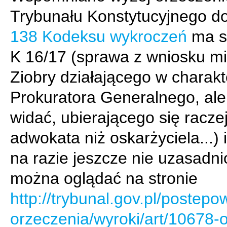
Trybunału Konstytucyjnego d
138 Kodeksu wykroczeń
ma s
K 16/17 (sprawa z wniosku mi
Ziobry działającego w charak
Prokuratora Generalnego, ale t
widać, ubierającego się racze
adwokata niż oskarżyciela...) 
na razie jeszcze nie uzasadni
można oglądać na stronie
http://trybunal.gov.pl/postepo
orzeczenia/wyroki/art/10678