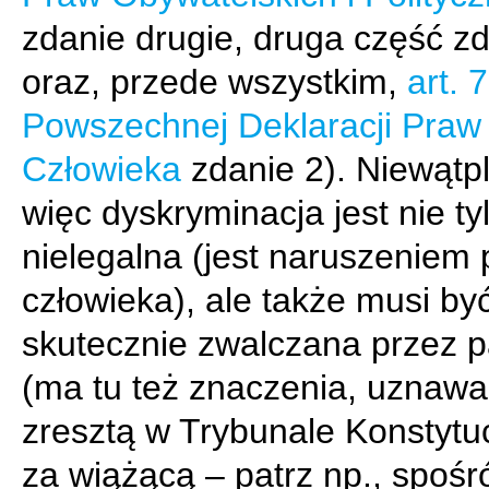
zdanie drugie, druga część zd
oraz, przede wszystkim,
art. 7
Powszechnej Deklaracji Praw
Człowieka
zdanie 2). Niewątpl
więc dyskryminacja jest nie ty
nielegalna (jest naruszeniem
człowieka), ale także musi by
skutecznie zwalczana przez 
(ma tu też znaczenia, uznaw
zresztą w Trybunale Konstyt
za wiążącą – patrz np., spośr