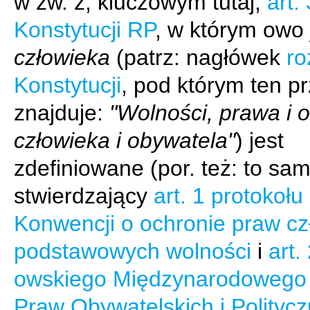
w zw. z, kluczowym tutaj,
art.
Konstytucji RP
, w którym owo
człowieka
(patrz: nagłówek
ro
Konstytucji
, pod którym ten pr
znajduje:
"Wolności, prawa i 
człowieka i obywatela"
) jest
zdefiniowane (por. też: to sa
stwierdzający
art. 1 protokołu
Konwencji o ochronie praw cz
podstawowych wolności
i
art.
owskiego Międzynarodowego
Praw Obywatelskich i Polityc