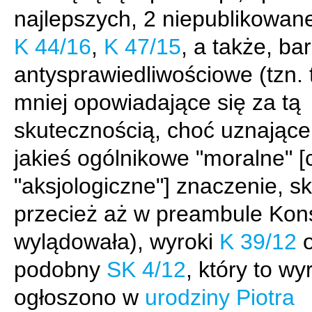
najlepszych, 2 niepublikowan
K 44/16
,
K 47/15
, a także, bar
antysprawiedliwościowe (tzn. t
mniej opowiadające się za tą
skutecznością, choć uznające 
jakieś ogólnikowe "moralne" [c
"aksjologiczne"] znaczenie, s
przecież aż w preambule Kons
wylądowała), wyroki
K 39/12
o
podobny
SK 4/12
, który to wy
ogłoszono w
urodziny Piotra