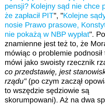
pensji? Kolejny sąd nie chce 
że zapłacił PIT
", "
Kolejne sąd
nosie Prawo prasowe, Konsty
nie pokażą w NBP wypłat
". P
znamienne jest też to, że Mo
mówiąc o problemie podnosił 
mówi jako swoisty rzecznik r
co przedstawię, jest stanowis
rządu"
(po czym zaczął opowi
to wszędzie sędziowie są
skorumpowani). Aż na dwa s