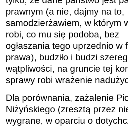
tylko, że dane państwo jest 
prawnym (a nie, dajmy na to,
samodzierżawiem, w którym 
robi, co mu się podoba, bez
ogłaszania tego uprzednio w 
prawa), budziło i budzi szereg
wątpliwości, na gruncie tej ko
sprawy robi wrażenie nadużyc
Dla porównania, zażalenie Pio
Niżyńskiego (zresztą przez n
wygrane, w oparciu o dotych