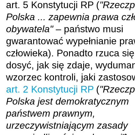
art. 5 Konstytucji RP (
"Rzeczp
Polska ... zapewnia prawa czł
obywatela"
– państwo musi
gwarantować wypełnianie pr
człowieka). Ponadto rzuca si
dosyć, jak się zdaje, wyduma
wzorzec kontroli, jaki zastos
art. 2 Konstytucji RP
(
"Rzeczp
Polska jest demokratycznym
państwem prawnym,
urzeczywistniającym zasady