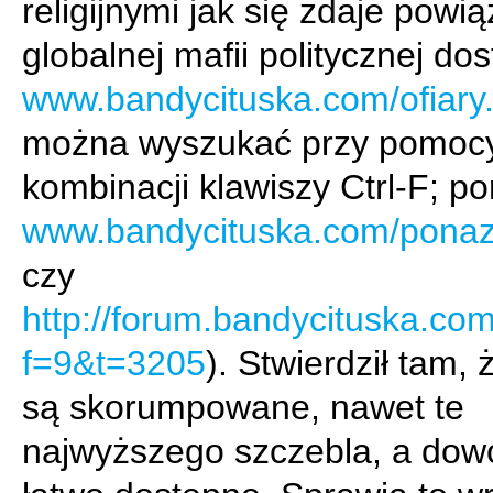
religijnymi jak się zdaje powi
globalnej mafii politycznej do
www.bandycituska.com/ofiary
można wyszukać przy pomoc
kombinacji klawiszy Ctrl-F; por
www.bandycituska.com/ponaz
czy
http://forum.bandycituska.co
f=9&t=3205
). Stwierdził tam,
są skorumpowane, nawet te
najwyższego szczebla, a dow