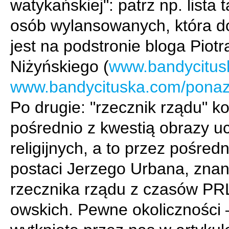
watykańskiej": patrz np. lista 
osób wylansowanych, która d
jest na podstronie bloga Piotr
Niżyńskiego (
www.bandycitus
www.bandycituska.com/ponaz
Po drugie: "rzecznik rządu" ko
pośrednio z kwestią obrazy u
religijnych, a to przez pośred
postaci Jerzego Urbana, zna
rzecznika rządu z czasów PR
owskich. Pewne okoliczności 