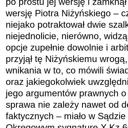
po prostu jej wersję i zamkną
wersję Piotra Niżyńskiego – cz
niejako potraktował dwie szal
niejednolicie, nierówno, widz
opcje zupełnie dowolnie i arbit
przyjął tę Niżyńskiemu wrogą,
wnikania w to, co mówili świa
oraz jakiegokolwiek uwzględn
jego argumentów prawnych o 
sprawa nie zależy nawet od de
faktycznych – miało w Sądzie
Okręgowym sygnaturę X Kz 6