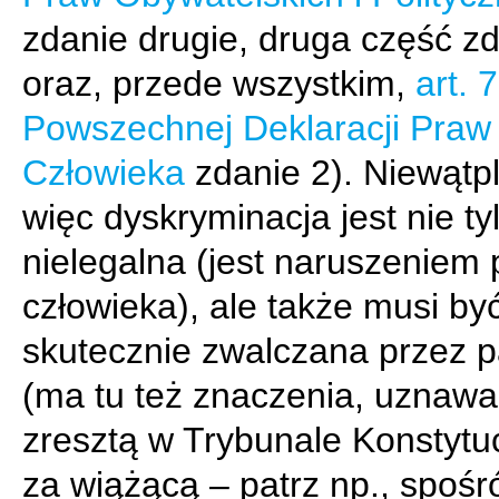
zdanie drugie, druga część zd
oraz, przede wszystkim,
art. 7
Powszechnej Deklaracji Praw
Człowieka
zdanie 2). Niewątpl
więc dyskryminacja jest nie ty
nielegalna (jest naruszeniem
człowieka), ale także musi by
skutecznie zwalczana przez 
(ma tu też znaczenia, uznaw
zresztą w Trybunale Konstyt
za wiążącą – patrz np., spośr