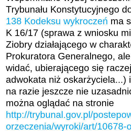
Trybunału Konstytucyjnego d
138 Kodeksu wykroczeń
ma s
K 16/17 (sprawa z wniosku mi
Ziobry działającego w charak
Prokuratora Generalnego, ale t
widać, ubierającego się racze
adwokata niż oskarżyciela...) 
na razie jeszcze nie uzasadni
można oglądać na stronie
http://trybunal.gov.pl/postepo
orzeczenia/wyroki/art/10678