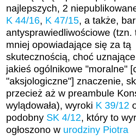
najlepszych, 2 niepublikowan
K 44/16
,
K 47/15
, a także, bar
antysprawiedliwościowe (tzn. t
mniej opowiadające się za tą
skutecznością, choć uznające 
jakieś ogólnikowe "moralne" [c
"aksjologiczne"] znaczenie, s
przecież aż w preambule Kons
wylądowała), wyroki
K 39/12
o
podobny
SK 4/12
, który to wy
ogłoszono w
urodziny Piotra