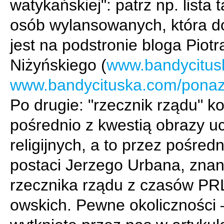
watykańskiej": patrz np. lista 
osób wylansowanych, która d
jest na podstronie bloga Piotr
Niżyńskiego (
www.bandycitus
www.bandycituska.com/ponaz
Po drugie: "rzecznik rządu" ko
pośrednio z kwestią obrazy u
religijnych, a to przez pośred
postaci Jerzego Urbana, zna
rzecznika rządu z czasów PR
owskich. Pewne okoliczności 