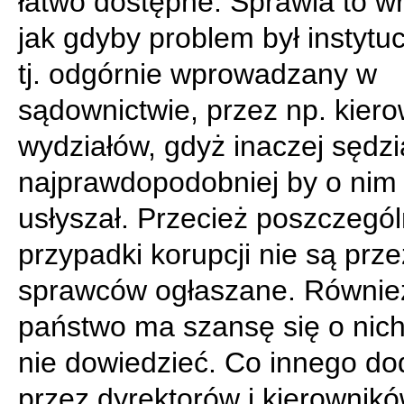
łatwo dostępne. Sprawia to w
jak gdyby problem był instytuc
tj. odgórnie wprowadzany w
sądownictwie, przez np. kier
wydziałów, gdyż inaczej sędzi
najprawdopodobniej by o nim 
usłyszał. Przecież poszczegó
przypadki korupcji nie są prze
sprawców ogłaszane. Równie
państwo ma szansę się o nich
nie dowiedzieć. Co innego d
przez dyrektorów i kierownik