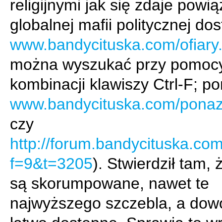
religijnymi jak się zdaje powi
globalnej mafii politycznej do
www.bandycituska.com/ofiary
można wyszukać przy pomoc
kombinacji klawiszy Ctrl-F; por
www.bandycituska.com/ponaz
czy
http://forum.bandycituska.co
f=9&t=3205
). Stwierdził tam,
są skorumpowane, nawet te
najwyższego szczebla, a dow