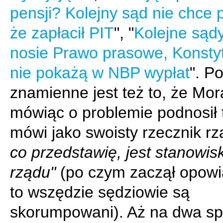
pensji? Kolejny sąd nie chce 
że zapłacił PIT
", "
Kolejne sąd
nosie Prawo prasowe, Konsty
nie pokażą w NBP wypłat
". P
znamienne jest też to, że Mo
mówiąc o problemie podnosił 
mówi jako swoisty rzecznik r
co przedstawię, jest stanowis
rządu"
(po czym zaczął opowi
to wszędzie sędziowie są
skorumpowani). Aż na dwa s