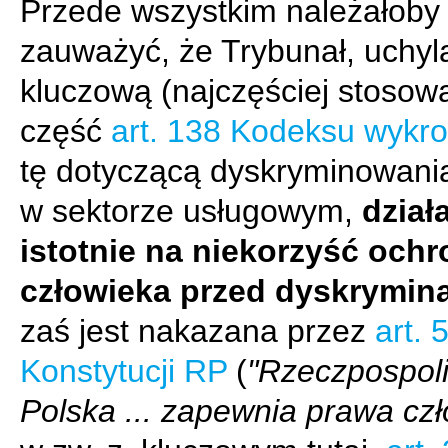
Przede wszystkim należałoby
zauważyć, że Trybunał, uchyl
kluczową (najczęściej stosow
część
art. 138 Kodeksu wykr
tę dotyczącą dyskryminowania
w sektorze usługowym,
dział
istotnie na niekorzyść och
człowieka przed dyskrymin
zaś jest nakazana przez
art. 
Konstytucji RP
(
"Rzeczpospoli
Polska ... zapewnia prawa cz