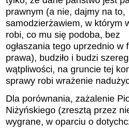
tylko, że dane państwo jest 
prawnym (a nie, dajmy na to,
samodzierżawiem, w którym 
robi, co mu się podoba, bez
ogłaszania tego uprzednio w 
prawa), budziło i budzi szereg
wątpliwości, na gruncie tej ko
sprawy robi wrażenie nadużyc
Dla porównania, zażalenie Pio
Niżyńskiego (zresztą przez n
wygrane, w oparciu o dotych