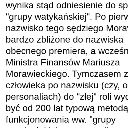
wynika stąd odniesienie do s
"grupy watykańskiej". Po pier
nazwisko tego sędziego Moraw
bardzo zbliżone do nazwiska
obecnego premiera, a wcześn
Ministra Finansów Mariusza
Morawieckiego. Tymczasem z
człowieka po nazwisku (czy, o
personaliach) do "złej" roli wy
być od 200 lat typową metod
funkcjonowania ww. "grupy