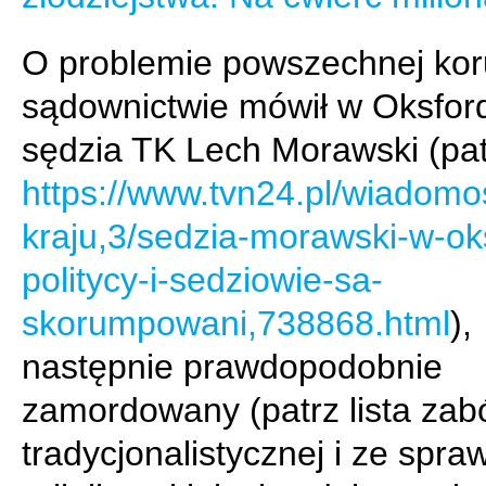
O problemie powszechnej kor
sądownictwie mówił w Oksfor
sędzia TK Lech Morawski (pat
https://www.tvn24.pl/wiadomos
kraju,3/sedzia-morawski-w-ok
politycy-i-sedziowie-sa-
skorumpowani,738868.html
),
następnie prawdopodobnie
zamordowany (patrz lista zabó
tradycjonalistycznej i ze spra