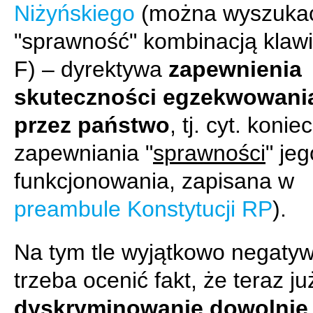
Niżyńskiego
(można wyszukać
"sprawność" kombinacją klawis
F) – dyrektywa
zapewnienia
skuteczności egzekwowani
przez państwo
, tj. cyt. koni
zapewniania "
sprawności
" jeg
funkcjonowania, zapisana w
preambule Konstytucji RP
).
Na tym tle wyjątkowo negaty
trzeba ocenić fakt, że teraz ju
dyskryminowanie dowolnie