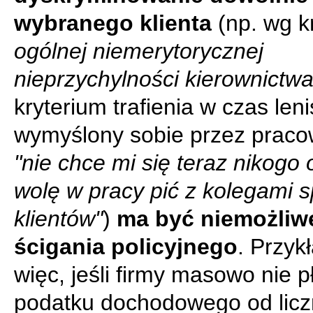
wybranego klienta
(np. wg k
ogólnej niemerytorycznej
nieprzychylności kierownictw
kryterium trafienia w czas len
wymyślony sobie przez praco
"nie chce mi się teraz nikogo 
wolę w pracy pić z kolegami 
klientów"
)
ma być niemożliw
ścigania policyjnego
. Przyk
więc, jeśli firmy masowo nie p
podatku dochodowego od lic