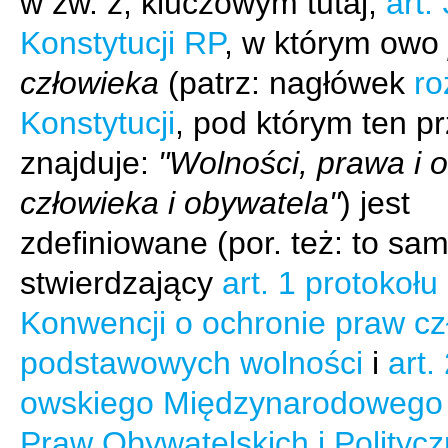
w zw. z, kluczowym tutaj,
art.
Konstytucji RP
, w którym owo
człowieka
(patrz: nagłówek
ro
Konstytucji
, pod którym ten pr
znajduje:
"Wolności, prawa i 
człowieka i obywatela"
) jest
zdefiniowane (por. też: to sa
stwierdzający
art. 1 protokołu
Konwencji o ochronie praw cz
podstawowych wolności
i
art.
owskiego Międzynarodowego
Praw Obywatelskich i Polityc