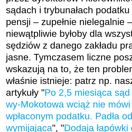
sądach i trybunałach podatku
pensji – zupełnie nielegalnie –
niewątpliwie byłoby dla wszys
sędziów z danego zakładu pr
jasne. Tymczasem liczne posz
wskazują na to, że ten probl
właśnie istnieje: patrz np. nas
artykuły "
Po 2,5 miesiąca sąd
wy-Mokotowa wciąż nie mówi 
wpłaconym podatku. Padła o
wymijająca
", "
Dodają łapówki