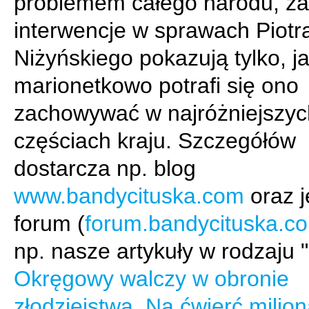
problemem całego narodu, z
interwencje w sprawach Piotr
Niżyńskiego pokazują tylko, j
marionetkowo potrafi się ono
zachowywać w najróżniejszyc
częściach kraju. Szczegółów
dostarcza np. blog
www.bandycituska.com
oraz 
forum (
forum.bandycituska.c
np. nasze artykuły w rodzaju "
Okręgowy walczy w obronie
złodziejstwa. Na ćwierć milion