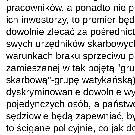
pracowników, a ponadto nie p
ich inwestorzy, to premier bę
dowolnie zlecać za pośredni
swych urzędników skarbowyc
warunkach braku sprzeciwu pr
zamieszanej w tak pojętą "gr
skarbową"-grupę watykańską
dyskryminowanie dowolnie w
pojedynczych osób, a państw
sędziowie będą zapewniać, by
to ścigane policyjnie, co jak d