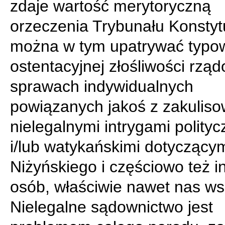
zdaje wartość merytoryczną
orzeczenia Trybunału Konsty
można w tym upatrywać typo
ostentacyjnej złośliwości rzą
sprawach indywidualnych
powiązanych jakoś z zakulis
nielegalnymi intrygami polity
i/lub watykańskimi dotyczącym
Niżyńskiego i częściowo też i
osób, właściwie nawet nas ws
Nielegalne sądownictwo jest