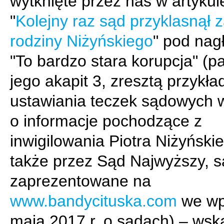
wytknięte przez nas w artykul
"
Kolejny raz sąd przyklasnął z
rodziny Niżyńskiego
" pod na
"To bardzo stara korupcja" (pa
jego akapit 3, zresztą przykła
ustawiania teczek sądowych 
o informacje pochodzące z
inwigilowania Piotra Niżyński
także przez Sąd Najwyższy, s
zaprezentowane na
www.bandycituska.com
we wp
maja 2017 r. o sądach) – wsk