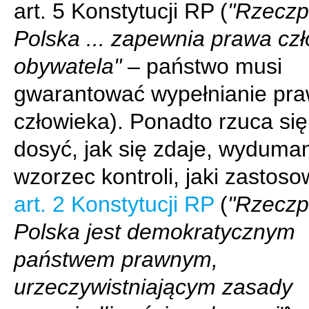
art. 5 Konstytucji RP (
"Rzeczp
Polska ... zapewnia prawa czł
obywatela"
– państwo musi
gwarantować wypełnianie pr
człowieka). Ponadto rzuca si
dosyć, jak się zdaje, wyduma
wzorzec kontroli, jaki zastos
art. 2 Konstytucji RP
(
"Rzeczp
Polska jest demokratycznym
państwem prawnym,
urzeczywistniającym zasady