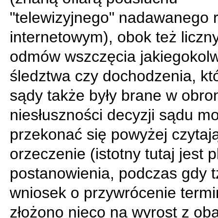
"telewizyjnego" nadawanego 
internetowym), obok też liczn
odmów wszczęcia jakiegokolw
śledztwa czy dochodzenia, kt
sądy także były brane w obro
niesłuszności decyzji sądu m
przekonać się powyżej czytaj
orzeczenie (istotny tutaj jest p
postanowienia, podczas gdy t
wniosek o przywrócenie term
złożono nieco na wyrost z ob