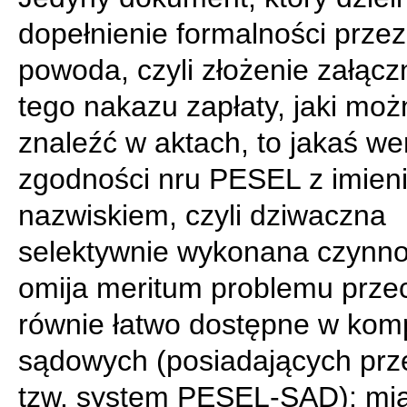
dopełnienie formalności przez
powoda, czyli złożenie załącz
tego nakazu zapłaty, jaki moż
znaleźć w aktach, to jakaś wer
zgodności nru PESEL z imien
nazwiskiem, czyli dziwaczna
selektywnie wykonana czynno
omija meritum problemu prze
równie łatwo dostępne w kom
sądowych (posiadających prz
tzw. system PESEL-SAD): mi