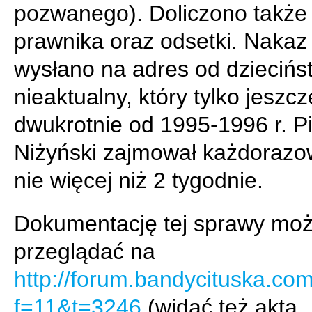
pozwanego). Doliczono także
prawnika oraz odsetki. Nakaz
wysłano na adres od dziecińs
nieaktualny, który tylko jeszcz
dwukrotnie od 1995-1996 r. Pi
Niżyński zajmował każdorazo
nie więcej niż 2 tygodnie.
Dokumentację tej sprawy mo
przeglądać na
http://forum.bandycituska.co
f=11&t=3246
(widać też akta