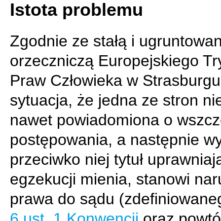
Istota problemu
Zgodnie ze stałą i ugruntowan
orzeczniczą Europejskiego Tr
Praw Człowieka w Strasburgu
sytuacja, że jedna ze stron ni
nawet powiadomiona o wszcz
postępowania, a następnie w
przeciwko niej tytuł uprawniaj
egzekucji mienia, stanowi na
prawa do sądu (zdefiniowan
6 ust. 1 Konwencji
oraz powt