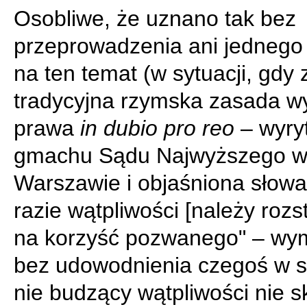
Osobliwe, że uznano tak bez
przeprowadzenia ani jedneg
na ten temat (w sytuacji, gdy
tradycyjna rzymska zasada w
prawa
in dubio pro reo
– wyryt
gmachu Sądu Najwyższego 
Warszawie i objaśniona słow
razie wątpliwości [należy rozs
na korzyść pozwanego" – wy
bez udowodnienia czegoś w 
nie budzący wątpliwości nie 