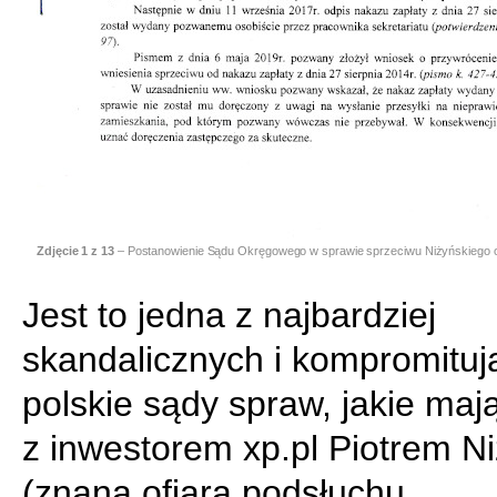
Zdjęcie
1
z 13
– Postanowienie Sądu Okręgowego w sprawie sprzeciwu Niżyńskiego o
Jest to jedna z najbardziej
skandalicznych i kompromituj
polskie sądy spraw, jakie maj
z inwestorem xp.pl Piotrem N
(znaną ofiarą podsłuchu