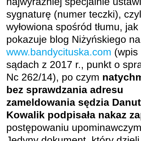
najwyraźniej specjalnie ustaw
sygnaturę (numer teczki), czyl
wyłowiona spośród tłumu, jak
pokazuje blog Niżyńskiego na
www.bandycituska.com
(wpis
sądach z 2017 r., punkt o sp
Nc 262/14), po czym
natychm
bez sprawdzania adresu
zameldowania sędzia Danu
Kowalik podpisała nakaz za
postępowaniu upominawczym
Jedyny dokument, który dzieli