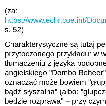
(za:
https://www.echr.coe.int/Do
s. 52).
Charakterystyczne są tutaj pe
przytoczonego przykładu: w 
tłumaczeniu z języka podobn
angielskiego "Dombo Beheer"
oznaczać może bowiem "głup
bądź słyszalna" (albo: "głupcz
będzie rozprawa" – przy czym