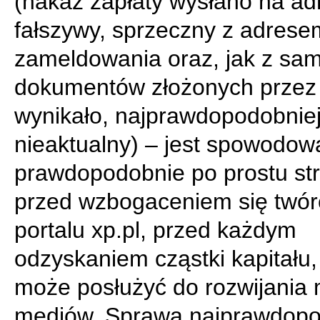
(nakaz zapłaty wysłano na ad
fałszywy, sprzeczny z adrese
zameldowania oraz, jak z sa
dokumentów złożonych prze
wynikało, najprawdopodobnie
nieaktualny) – jest spowodow
prawdopodobnie po prostu s
przed wzbogaceniem się twór
portalu xp.pl, przed każdym
odzyskaniem cząstki kapitału,
może posłużyć do rozwijania
mediów. Sprawa najprawdopo