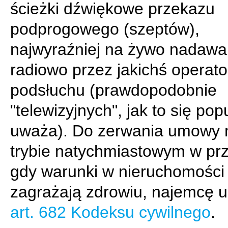
ścieżki dźwiękowe przekazu
podprogowego (szeptów),
najwyraźniej na żywo nadaw
radiowo przez jakichś operat
podsłuchu (prawdopodobnie
"telewizyjnych", jak to się pop
uważa). Do zerwania umowy 
trybie natychmiastowym w pr
gdy warunki w nieruchomości
zagrażają zdrowiu, najemcę 
art. 682 Kodeksu cywilnego
.