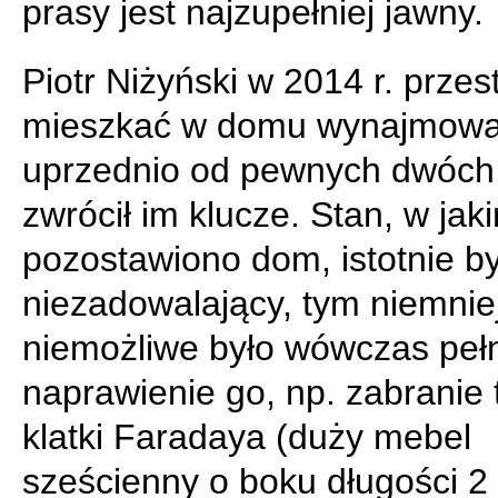
prasy jest najzupełniej jawny.
Piotr Niżyński w 2014 r. przes
mieszkać w domu wynajmow
uprzednio od pewnych dwóch 
zwrócił im klucze. Stan, w jak
pozostawiono dom, istotnie by
niezadowalający, tym niemnie
niemożliwe było wówczas peł
naprawienie go, np. zabranie 
klatki Faradaya (duży mebel
sześcienny o boku długości 2