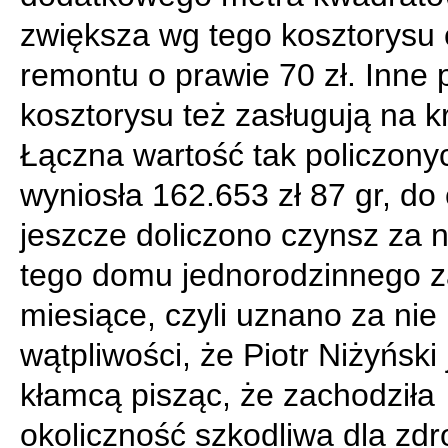
zwiększa wg tego kosztorysu
remontu o prawie 70 zł. Inne 
kosztorysu też zasługują na k
Łączna wartość tak policzony
wyniosła 162.653 zł 87 gr, do
jeszcze doliczono czynsz za 
tego domu jednorodzinnego z
miesiące, czyli uznano za ni
wątpliwości, że Piotr Niżyński 
kłamcą pisząc, że zachodziła
okoliczność szkodliwa dla zdr