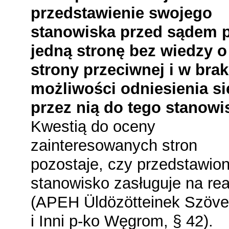
przedstawienie swojego
stanowiska przed sądem 
jedną stronę bez wiedzy o
strony przeciwnej i w bra
możliwości odniesienia si
przez nią do tego stanowi
Kwestią do oceny
zainteresowanych stron
pozostaje, czy przedstawio
stanowisko zasługuje na re
(APEH Üldözötteinek Szöve
i Inni p-ko Węgrom, § 42).