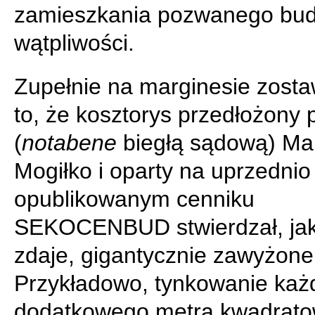
zamieszkania pozwanego bud
wątpliwości.
Zupełnie na marginesie zost
to, że kosztorys przedłożony 
(
notabene
biegłą sądową) Ma
Mogiłko i oparty na uprzednio
opublikowanym cenniku
SEKOCENBUD stwierdzał, jak
zdaje, gigantycznie zawyżone
Przykładowo, tynkowanie ka
dodatkowego metra kwadrat