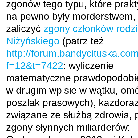
zgonów tego typu, które prakt
na pewno były morderstwem,
zaliczyć
zgony członków rodzi
Niżyńskiego
(patrz też
http://forum.bandycituska.co
f=12&t=7422
: wyliczenie
matematyczne prawdopodobie
w drugim wpisie w wątku, om
poszlak prasowych), każdora
związane ze służbą zdrowia, 
zgony słynnych miliarderów: