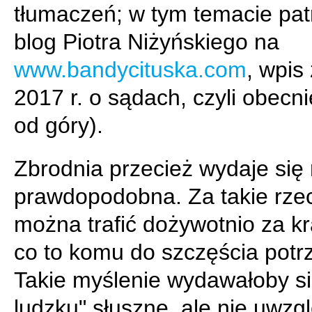
tłumaczeń; w tym temacie pat
blog Piotra Niżyńskiego na
www.bandycituska.com
, wpis
2017 r. o sądach, czyli obecni
od góry).
Zbrodnia przecież wydaje się
prawdopodobna. Za takie rze
można trafić dożywotnio za kr
co to komu do szczęścia pot
Takie myślenie wydawałoby si
ludzku" słuszne, ale nie uwzg