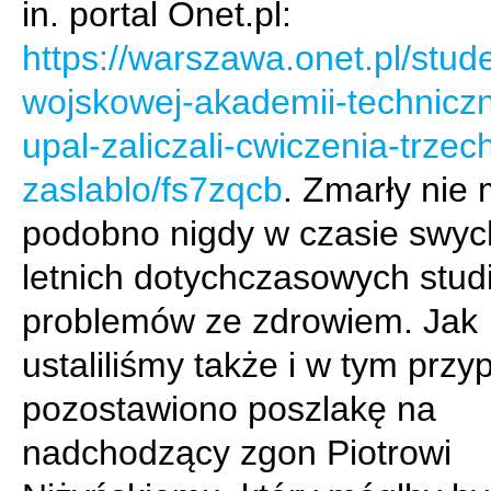
in. portal Onet.pl:
https://warszawa.onet.pl/stud
wojskowej-akademii-techniczn
upal-zaliczali-cwiczenia-trzec
zaslablo/fs7zqcb
. Zmarły nie 
podobno nigdy w czasie swyc
letnich dotychczasowych stud
problemów ze zdrowiem. Jak
ustaliliśmy także i w tym prz
pozostawiono poszlakę na
nadchodzący zgon Piotrowi