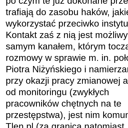
po czym te już dokonane prz
trafiają do zasobu haków, jak
wykorzystać przeciwko instytuc
Kontakt zaś z nią jest możliw
samym kanałem, którym toczą
rozmowy w sprawie m. in. poł
Piotra Niżyńskiego i namierza
przy okazji pracy zmianowej 
od monitoringu (zwykłych
pracowników chętnych na te
przestępstwa), jest nim komun
Tlen.pl (za granicą natomiast