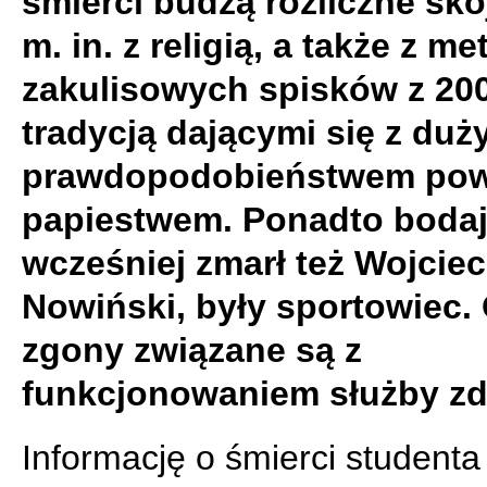
śmierci budzą rozliczne sko
m. in. z religią, a także z m
zakulisowych spisków z 200
tradycją dającymi się z du
prawdopodobieństwem pow
papiestwem. Ponadto bodaj
wcześniej zmarł też Wojcie
Nowiński, były sportowiec.
zgony związane są z
funkcjonowaniem służby zd
Informację o śmierci studenta