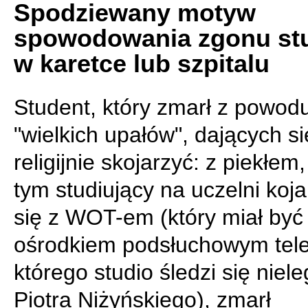
Spodziewany motyw
spowodowania zgonu st
w karetce lub szpitalu
Student, który zmarł z powod
"wielkich upałów", dających si
religijnie skojarzyć: z piekłem,
tym studiujący na uczelni koja
się z WOT-em (który miał by
ośrodkiem podsłuchowym telew
którego studio śledzi się niele
Piotra Niżyńskiego), zmarł