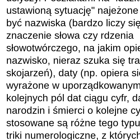
ustawioną sytuację" najeżone 
być nazwiska (bardzo liczy si
znaczenie słowa czy rdzenia
słowotwórczego, na jakim opie
nazwisko, nieraz szuka się tr
skojarzeń), daty (np. opiera si
wyrażone w uporządkowanym
kolejnych pól dat ciągu cyfr, d
narodzin i śmierci o kolejne cyf
stosowane są różne tego typu
triki numerologiczne, z któryc