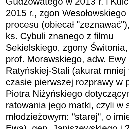
Gudzowatego w 2013 r. i Kul
2015 r., zgon Wesołowskiego 
procesu (obiecał "zeznawać")
ks. Cybuli znanego z filmu
Sekielskiego, zgony Świtonia
prof. Morawskiego, adw. Ewy
Ratyńskiej-Stali (akurat mniej
czasie pierwszej rozprawy w 
Piotra Niżyńskiego dotycząc
ratowania jego matki, czyli w 
młodzieżowym: "starej", o imi
Ewa), gen. Janiszewskiego i 