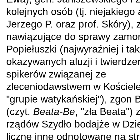
kolejnych osób (tj. niejakiego
Jerzego P. oraz prof. Skóry),
nawiązujące do sprawy zamo
Popiełuszki (najwyraźniej i ta
okazywanych aluzji i twierdze
spikerów związanej ze
zleceniodawstwem w Kościele
"grupie watykańskiej"), zgon 
(czyt.
Beata-Be
, "zła Beata") 
rządów Szydło bodajże w Dzie
liczne inne odnotowane na st