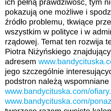
ich pełną prawdziwość, tym n
pokazują one możliwe i spod
źródło problemu, tkwiące prz
wszystkim w polityce i w admin
rządowej. Temat ten rozwija t
Piotra Niżyńskiego znajdujący
adresem
www.bandycituska.
jego szczególnie interesujący
podstron należą wspomniane 
www.bandycituska.com/ofiary
www.bandycituska.com/ponaz