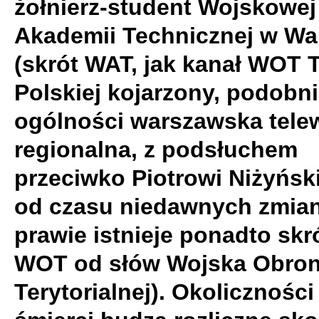
żołnierz-student Wojskowej
Akademii Technicznej w Wa
(skrót WAT, jak kanał WOT T
Polskiej kojarzony, podobni
ogólności warszawska telew
regionalna, z podsłuchem
przeciwko Piotrowi Niżyńsk
od czasu niedawnych zmia
prawie istnieje ponadto sk
WOT od słów Wojska Obro
Terytorialnej). Okoliczności