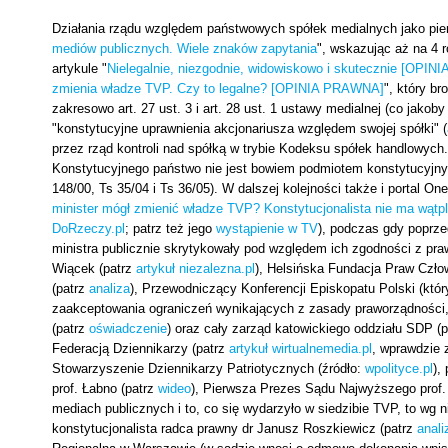
Działania rządu względem państwowych spółek medialnych jako pierw
mediów publicznych. Wiele znaków zapytania
", wskazując aż na 4 r
artykule "
Nielegalnie, niezgodnie, widowiskowo i skutecznie [OPINI
zmienia władze TVP. Czy to legalne? [OPINIA PRAWNA]
", który br
zakresowo art. 27 ust. 3 i art. 28 ust. 1 ustawy medialnej (co jako
"konstytucyjne uprawnienia akcjonariusza względem swojej spółki" (
przez rząd kontroli nad spółką w trybie Kodeksu spółek handlowych
Konstytucyjnego państwo nie jest bowiem podmiotem konstytucyjnyc
148/00, Ts 35/04 i Ts 36/05). W dalszej kolejności także i portal On
minister mógł zmienić władze TVP? Konstytucjonalista nie ma wątpl
DoRzeczy.pl
; patrz też jego
wystąpienie w TV
), podczas gdy poprze
ministra publicznie skrytykowały pod względem ich zgodności z pra
Wiącek (patrz
artykuł niezalezna.pl
), Helsińska Fundacja Praw Czło
(patrz
analiza
), Przewodniczący Konferencji Episkopatu Polski (któr
zaakceptowania ograniczeń wynikających z zasady praworządności
(patrz
oświadczenie
) oraz cały zarząd katowickiego oddziału SDP (
Federacją Dziennikarzy (patrz
artykuł wirtualnemedia.pl
, wprawdzie 
Stowarzyszenie Dziennikarzy Patriotycznych (źródło:
wpolityce.pl
),
prof. Łabno (patrz
wideo
), Pierwsza Prezes Sądu Najwyższego prof
mediach publicznych i to, co się wydarzyło w siedzibie TVP, to wg 
konstytucjonalista radca prawny dr Janusz Roszkiewicz (patrz
anali