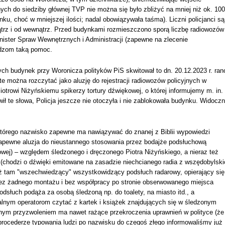
ch do siedziby głównej TVP nie można się było zbliżyć na mniej niż ok. 100
ku, choć w mniejszej ilości; nadal obowiązywała taśma). Liczni policjanci są
nątrz i od wewnątrz. Przed budynkami rozmieszczono sporą liczbę radiowozów
nister Spraw Wewnętrznych i Administracji (zapewne na zlecenie
adzom taką pomoc.
ych budynek przy Woronicza polityków PiS skwitował to dn. 20.12.2023 r. ran
 te można rozczytać jako aluzję do rejestracji radiowozów policyjnych w
" Piotrowi Niżyńskiemu spikerzy tortury dźwiękowej, o której informujemy m. in.
wił te słowa, Policja jeszcze nie otoczyła i nie zablokowała budynku. Widoczn
którego nazwisko zapewne ma nawiązywać do znanej z Biblii wypowiedzi
 zapewne aluzja do nieustannego stosowania przez bodajże podsłuchową
ej) – względem śledzonego i dręczonego Piotra Niżyńskiego, a nieraz też
(chodzi o dźwięki emitowane na zasadzie niechcianego radia z wszędobylski
eż tam "wszechwiedzący" wszystkowidzący podsłuch radarowy, opierający się
bez żadnego montażu i bez współpracy po stronie obserwowanego miejsca
odsłuch podąża za osobą śledzoną np. do toalety, na miasto itd., a
alnym operatorom czytać z kartek i książek znajdujących się w śledzonym
pełnym przyzwoleniem ma nawet rażące przekroczenia uprawnień w polityce (że
 procederze typowania ludzi po nazwisku do czegoś złego informowaliśmy już