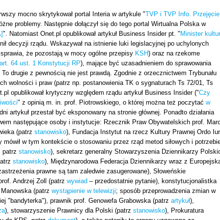
szy mocno skrytykował portal Interia w artykule "
TVP i TVP Info. Przejęcie
óżne problemy. Następnie dołączył się do tego portal Wirtualna Polska w
A]
". Natomiast Onet.pl opublikował artykuł Business Insider pt. "
Minister kultu
onił decyzji rządu. Wskazywał na istnienie luki legislacyjnej po uchylonych
by sprawia, że pozostają w mocy ogólne przepisy
KSH
) oraz na rzekome
art. 64 ust. 1 Konstytucji RP
), mające być uzasadnieniem do sprawowania
. To drugie z pewnością nie jest prawdą. Zgodnie z orzecznictwem Trybunału
h wolności i praw (patrz np. postanowienia TK o sygnaturach Ts 72/01, Ts
et.pl opublikował krytyczny względem rządu artykuł Business Insider ("
Czy
iwości
" z opinią m. in. prof. Piotrowskiego, o której można też poczytać
w
dni artykuł przestał być eksponowany na stronie głównej. Ponadto działania
wem następujące osoby i instytucje: Rzecznik Praw Obywatelskich prof. Marc
wieka (patrz
stanowisko
), Fundacja Instytut na rzecz Kultury Prawnej Ordo Iur
y mówił w tym kontekście o stosowaniu przez rząd metod siłowych i potrzebi
, patrz
stanowisko
), sekretarz generalny Stowarzyszenia Dziennikarzy Polski
patrz
stanowisko
), Międzynarodowa Federacja Dziennikarzy wraz z Europejsk
zastrzeżenia prawne są tam zaledwie zasugerowane), Słoweńskie
 prof. Andrzej Zoll (patrz
wywiad
– przedostatnie pytanie), konstytucjonalistka
. Manowska (patrz
wystąpienie w telewizji
; sposób przeprowadzenia zmian w
niej "bandyterka"), prawnik prof. Genowefa Grabowska (patrz
artykuł
),
za
), stowarzyszenie Prawnicy dla Polski (patrz
stanowisko
), Prokuratura