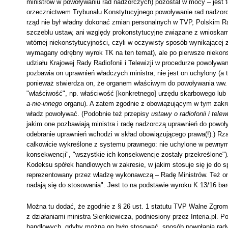
ministrów w powoływaniu rad nadzorczych) pozostał w mocy – jest 
orzecznictwem Trybunału Konstytucyjnego powoływanie rad nadzorcz
rząd nie był władny dokonać zmian personalnych w TVP, Polskim Rad
szczeblu ustaw, ani względy prokonstytucyjne związane z wnioska
wtórnej niekonstytucyjności, czyli w oczywisty sposób wynikającej 
wymagany odrębny wyrok TK na ten temat), ale po pierwsze niekonsty
udziału Krajowej Rady Radiofonii i Telewizji w procedurze powoływani
pozbawia on uprawnień władczych ministra, nie jest on uchylony (a 
ponieważ stwierdza on, że organem właściwym do powoływania ww. 
"właściwość", np. właściwość [konkretnego] urzędu skarbowego lub w
a-nie-innego
organu). A zatem zgodnie z obowiązującym w tym zakre
władz powoływać. (Podobnie też przepisy
ustawy o radiofonii i telewi
jakim one pozbawiają ministra i radę nadzorczą uprawnień do powoły
odebranie uprawnień wchodzi w skład obowiązującego prawa(!).) Rz
całkowicie wykreślone z systemu prawnego: nie uchylone w pewnym
konsekwencji", "wszystkie ich konsekwencje zostały przekreślone").
Kodeksu spółek handlowych w zakresie, w jakim stosuje się je do spó
reprezentowany przez władzę wykonawczą – Radę Ministrów. Też one
nadają się do stosowania". Jest to na podstawie wyroku K 13/16 bar
Można tu dodać, że zgodnie z § 26 ust. 1 statutu TVP Walne Zgromad
z działaniami ministra Sienkiewicza, podniesiony przez Interia.pl. 
handlowych, gdyby można go było stosować, sposób powołania rady 