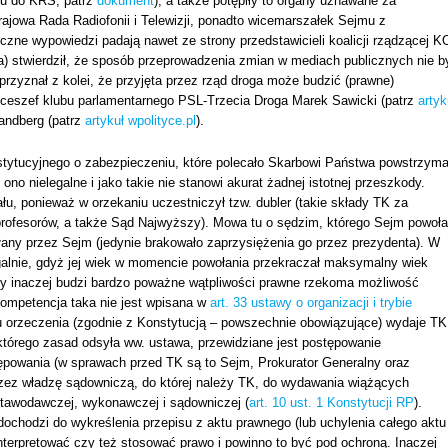
su do KRS, patrz
dokument
), a także potępiły to organy uznawane za
jowa Rada Radiofonii i Telewizji, ponadto wicemarszałek Sejmu z
yczne wypowiedzi padają nawet ze strony przedstawicieli koalicji rządzącej K
) stwierdził, że sposób przeprowadzenia zmian w mediach publicznych nie b
przyznał z kolei, że przyjęta przez rząd droga może budzić (prawne)
iceszef klubu parlamentarnego PSL-Trzecia Droga Marek Sawicki (patrz
artyk
andberg (patrz
artykuł wpolityce.pl
).
stytucyjnego o zabezpieczeniu, które polecało Skarbowi Państwa powstrzym
o nielegalne i jako takie nie stanowi akurat żadnej istotnej przeszkody.
, ponieważ w orzekaniu uczestniczył tzw. dubler (takie składy TK za
profesorów, a także Sąd Najwyższy). Mowa tu o sędzim, którego Sejm powoła
łany przez Sejm (jedynie brakowało zaprzysiężenia go przez prezydenta). W
galnie, gdyż jej wiek w momencie powołania przekraczał maksymalny wiek
zy inaczej budzi bardzo poważne wątpliwości prawne rzekoma możliwość
mpetencja taka nie jest wpisana w
art. 33 ustawy o organizacji i trybie
ju orzeczenia (zgodnie z Konstytucją – powszechnie obowiązujące) wydaje TK
którego zasad odsyła ww. ustawa, przewidziane jest postępowanie
tępowania (w sprawach przed TK są to Sejm, Prokurator Generalny oraz
ez władzę sądowniczą, do której należy TK, do wydawania wiążących
stawodawczej, wykonawczej i sądowniczej (
art. 10 ust. 1 Konstytucji RP
).
dochodzi do wykreślenia przepisu z aktu prawnego (lub uchylenia całego aktu
nterpretować czy też stosować prawo i powinno to być pod ochroną. Inaczej