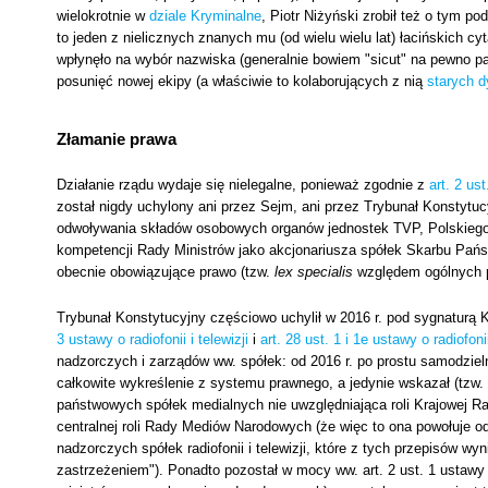
wielokrotnie w
dziale Kryminalne
, Piotr Niżyński zrobił też o tym p
to jeden z nielicznych znanych mu (od wielu wielu lat) łacińskich cy
wpłynęło na wybór nazwiska (generalnie bowiem "sicut" na pewno pa
posunięć nowej ekipy (a właściwie to kolaborujących z nią
starych d
Złamanie prawa
Działanie rządu wydaje się nielegalne, ponieważ zgodnie z
art. 2 u
został nigdy uchylony ani przez Sejm, ani przez Trybunał Konstytu
odwoływania składów osobowych organów jednostek TVP, Polskiego
kompetencji Rady Ministrów jako akcjonariusza spółek Skarbu Państ
obecnie obowiązujące prawo (tzw.
lex specialis
względem ogólnych p
Trybunał Konstytucyjny częściowo uchylił w 2016 r. pod sygnaturą 
3 ustawy o radiofonii i telewizji
i
art. 28 ust. 1 i 1e ustawy o radiofonii
nadzorczych i zarządów ww. spółek: od 2016 r. po prostu samodziel
całkowite wykreślenie z systemu prawnego, a jedynie wskazał (tzw. 
państwowych spółek medialnych nie uwzględniająca roli Krajowej Rady
centralnej roli Rady Mediów Narodowych (że więc to ona powołuje o
nadzorczych spółek radiofonii i telewizji, które z tych przepisów wyn
zastrzeżeniem"). Ponadto pozostał w mocy ww. art. 2 ust. 1 ustawy