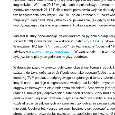
kogokolwiek. W środę 20.12 w godzinach popołudniowych i wieczorny
metrów (w czwartek 21.12 Policja nadal patrolowała wejście do budyn
też bezpośrednio przy wejściu do TVP po obu stronach, tj. na zew
migającymi kogutami. Wszystko to kreuje wrażenie, jak gdyby to Mi
koordynującego całą operację premiera Tuska) zapewnił nowym wł
Minister Kultury odpowiadając dziennikarzom na pytania o okupując
(przed 10:30) słowami "nic nie wskórają" (patrz
artykuł PAP
). Słowa
Warszawie HPZ (jak
"ch... pan zrobi"
; tak też nieraz je "objaśniali
artykule o
grających nieruchomościach
). W czasie, gdy minister mó
były już takie plany, uzgodnione międzyresortowo.
Wybrańcem rządu w telewizji publicznej okazał się Tomasz Sygut, 
szatana do Ewy:
eritis sicut dii
("będziecie jako bogowie"). Jest to
komórkę TVP przekazu podprogowego szeptanego (i tortury dźwiękow
innych osób – co daje nieograniczoną władzę nad ludzkim umysłem 
drągów żelbetowych z elektronicznym rdzeniem). Stosowany jest t
radar szumowy przy odpowiednich satelitach rządach, który może 
podsłuchiwać i oglądać dowolne miejsce na Ziemi (w praktyce taki p
rozdzielczość uzyskiwanych obrazów jest tak dobra, że pozwala zd
miejscu). Ogólniej też kojarzy się owo "będziecie jak bogowie" z 
strony premiera, prezydenta, papieża), np. zabójstwa polityczne. O