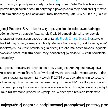
utach zapisy o powoływaniu rady nadzorczej przez Radę Mediów Narodowych
ietypowe uregulowania statutu dotyczące powoływania rady nadzorczej można
ch akcjonariuszy nad członkami rady nadzorczej (art. 385 § 3 k.s.h.), ale w
Agencji Prasowej S.A., jako że w tym przypadku nie było nawet żadnego
ci jakikolwiek przepis (ww. wyrok K 13/16 odnosił się tylko do spółek
trony prawnej nieuzasadnionego złamania
art. 8 ust. 2
i
art. 9 ust. 1
ustawy o
władze PAP są powoływane przez Radę Mediów Narodowych; jest to
lex speciali
ndlowych, na które powołał się minister, i to ono ma zastosowanie zgodnie 
Powołanie przez ministra nowej rady nadzorczej (w dodatku w celu powołania
iewątpliwy.
spółek medialnych przez ministra czy radę nadzorczą jest niewątpliwie
wo za pośrednictwem Rady Mediów Narodowych ustanowić swego faworyta (jak
ym, że z uwagi na wspomniany wyrok K 13/16 oraz zawarte w nim wytyczne
adnienia wyroku), do wniosku o rejestrację zmian w KRS spółka powinna –
nniczość prorządową sądów wyrażającą się w teraz to nagłej zmianie pogląd
Taka rozszerzona procedura wydaje się w obecnych realiach konieczna.
iu najwyraźniej odgórnie podyktowanej prorządowej postawy pra