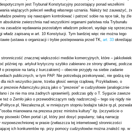
despotycznym jest Trybunał Konstytucyjny pozostający ponad wszelkimi
wania wiążących poleceń według własnego uznania. Należy też zauważyć, ż
 władze powinny się nawzajem kontrolować i patrzeć sobie na ręce tak, by źle
m
absolutnie zwierzchnia nad wszystkimi organami państwa rola Trybunału
też na zasadzie wydawania pozostałym władzom poleceń, wydaje się sprzeczna
i władz zapisaną w art. 10 Konstytucji. Tym bardziej więc nie można tego
awie (ustawa o organizacji i trybie postepowania przed TK,
art. 33
określają
a stronniczość znacznej większości mediów komercyjnych, które – jakkolwiek
ć później np. artykuł krytyczny szybko zabierano ze strony głównej, podcza
o przepisie na tartą z kurczakiem) – obecnie przyjęły na siebie zadanie
ediach publicznych, w tym PAP. Nie potrzebują przekonywać, nie godzą się
: dla nich wszystko jasne, trzeba głosić wersję rządową. Przykładowo, o
 prezesie Adamczyku piszą jako o "prezesie" w cudzysłowie (analogicznie
ołano i że nie ma ona żadnych uprawnień), podczas gdy o T. Sygucie zawsze
e też o Zemło jako o przewodniczącym rady nadzorczej) – tego się nigdy nie
Polityce.pl, Niezalezna.pl, w mniejszym stopniu bodajże także rp.pl, pozwala
 "osoba mianowana na prezesa przez ministra kultury" itp. (oczywiście o
isowski Orlen portal i.pl, który jest dosyć popularny; taką narrację
y rozpowszechnionej w prasie (zwłaszcza tej internetowej) stronniczości
zającej ich konkurentów np. przy pomocy cudzysłowów można znaleźć np. w