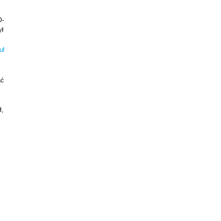
O-
ył
uł
ać
ł,