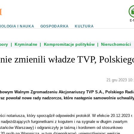
E-
OLOGIA I NAUKA
GOSPODARKA
KULTURA
bory
|
Kryminalne
|
Kompromitacje polityków
|
Nieruchomości
nie zmienili władze TVP, Polskieg
21 gru 2023 10:
oosobowym Walnym Zgromadzeniu Akcjonariuszy TVP S.A., Polskiego Radi
oraz powołał nowe rady nadzorcze, które następnie samowolnie uchwalił
i notariusza, który sporządził odpowiedni protokół. W efekcie 20.12.2023 r.
to nadjeżdżających furgonetkami z kogutem i na sygnale w długim zwartym
wstańców Warszawy) i odgraniczyły je taśmą i kordonem od stosunkowo
-120 osób na Woronicza, w tym dziennikarze), uniemożliwiając wejście