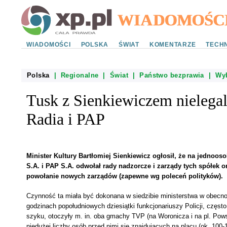
WIADOMOŚCI
POLSKA
ŚWIAT
KOMENTARZE
TECHN
Polska
|
Regionalne
|
Świat
|
Państwo bezprawia
|
Wy
Tusk z Sienkiewiczem nielegal
Radia i PAP
Minister Kultury Bartłomiej Sienkiewicz ogłosił, że na jedn
S.A. i PAP S.A. odwołał rady nadzorcze i zarządy tych spółek 
powołanie nowych zarządów (zapewne wg poleceń polityków).
Czynność ta miała być dokonana w siedzibie ministerstwa w obecnośc
godzinach popołudniowych dziesiątki funkcjonariuszy Policji, częs
szyku, otoczyły m. in. oba gmachy TVP (na Woronicza i na pl. Po
niedużej liczby osób przed nimi się znajdujących na placu (ok. 100