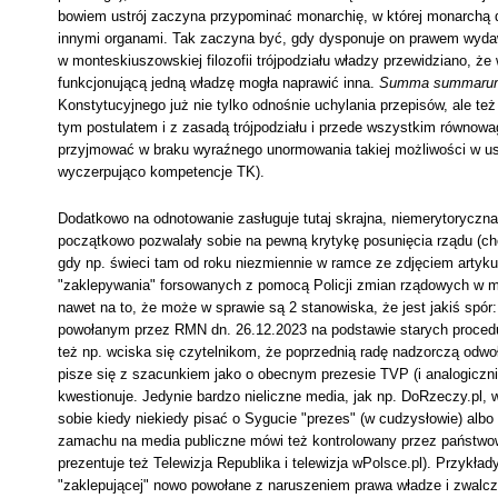
bowiem ustrój zaczyna przypominać monarchię, w której monarchą 
innymi organami. Tak zaczyna być, gdy dysponuje on prawem wyda
w monteskiuszowskiej filozofii trójpodziału władzy przewidziano, że
funkcjonującą jedną władzę mogła naprawić inna.
Summa summaru
Konstytucyjnego już nie tylko odnośnie uchylania przepisów, ale 
tym postulatem i z zasadą trójpodziału i przede wszystkim równowag
przyjmować w braku wyraźnego unormowania takiej możliwości w ust
wyczerpująco kompetencje TK).
Dodatkowo na odnotowanie zasługuje tutaj skrajna, niemerytoryczn
początkowo pozwalały sobie na pewną krytykę posunięcia rządu (cho
gdy np. świeci tam od roku niezmiennie w ramce ze zdjęciem artykuł 
"zaklepywania" forsowanych z pomocą Policji zmian rządowych w m
nawet na to, że może w sprawie są 2 stanowiska, że jest jakiś spór
powołanym przez RMN dn. 26.12.2023 na podstawie starych procedur
też np. wciska się czytelnikom, że poprzednią radę nadzorczą odw
pisze się z szacunkiem jako o obecnym prezesie TVP (i analogiczni
kwestionuje. Jedynie bardzo nieliczne media, jak np. DoRzeczy.pl, w
sobie kiedy niekiedy pisać o Sygucie "prezes" (w cudzysłowie) albo
zamachu na media publiczne mówi też kontrolowany przez państwowy p
prezentuje też Telewizja Republika i telewizja wPolsce.pl). Przykład
"zaklepującej" nowo powołane z naruszeniem prawa władze i zwalc