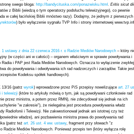
odstronę swego bloga:
http://bandycituska.com/ponazwisku.html
.
Eritis sicut dii
tatów z Biblii (wiedzą o tym operatorzy podsłuchu telewizyjnego), co pewnie
da w całej łacińskiej Biblii mnóstwo razy). Dodajmy, że jednym z pierwszych
yrektorów
) było wyłączenie sygnału TVP Info i strony internetowej www.tvp.in
st. 1 ustawy z dnia 22 czerwca 2016 r. o Radzie Mediów Narodowych
– który ni
cyjny (w części ani w całości) – organem właściwym w sprawie powoływania i
 Radia i PAP jest Rada Mediów Narodowych. Oznacza to wyłączenie zwykłej
wa do powoływania i odwoływania ich rad nadzorczych i zarządów. Takie jes
rzepisów Kodeksu spółek handlowych).
K 13/16 (patrz
wyrok
) wprowadzone przez PiS przepisy nowelizujące
art. 27 us
 i telewizji
(które to artykuły mówią o tym, jak są powoływani członkowie rad
nie przez ministra, a potem przez RMN), nie zdecydował się jednak na ich
uchylenie "w zakresie"), że nielegalna jest procedura powoływania władz
 Radiofonii i Telewizji. Nie zakwestionował jednak ani istotnej czy też
dpowiednie władze), ani pozbawienia ministra prawa do powoływania rad
ika (patrz też
art. 26 ust. 4 ww. ustawy
, fragment przy słowach "z
 o Radzie Mediów Narodowych. Ponieważ przepis ten (który wyłącza rolę