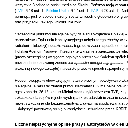
wszystkie 3 odnośne spółki medialne Skarbu Państwa mają w stat
(
TVP
: § 18 ust. 1;
Polskie Radio
: § 17 ust. 1;
PAP
: § 28 ust. 1). N
pominąć, jeśli w spółce złożony został wniosek o głosowanie w grupa
tym przypadku takiego wniosku nie było.
Szczególnie jaskrawo nielegalne były działania względem Polskiej 
orzecznictwa Trybunału Konstytucyjnego uchylającego choćby w częś
radiofonii i telewizji) i doszło wobec tego do w żaden sposób od s
Polskiej Agencji Prasowej. Przepisy te wyraźnie stwierdzają, że 
(prawo szczególne) względem ogólnych przepisów Kodeksu spółek ha
powszechnie uznawaną zasadą
lex specialis derogat legi generali
. 
przez nią nowego zarządu) naruszało prawo w sposób najzupełniej n
Podsumowując, w obowiązującym stanie prawnym powoływanie władz 
nielegalne, a minister złamał prawo. Natomiast PiS ma pełne pra
ogłoszono dn. 26.12, jest to Michał Adamczyk) prezesem TVP, z t
zwłaszcza dla sądów rejestrowych (patrz przedostatnie zdanie uzas
nawet zwyczajnie dla bezpieczeństwa, z uwagi na spodziewaną stro
– dołączyć pozytywną opinię o kandydacie uchwaloną przez KRRiT. 
Liczne nieprzychylne opinie prasy i autorytetów w cien