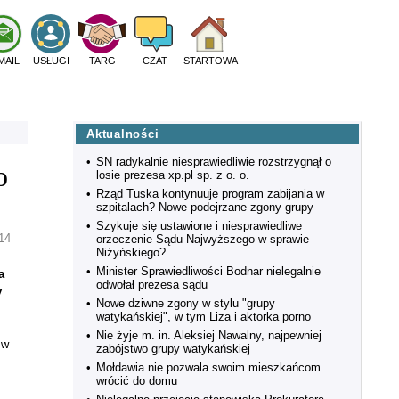
MAIL
USŁUGI
TARG
CZAT
STARTOWA
Aktualności
•
SN radykalnie niesprawiedliwie rozstrzygnął o
o
losie prezesa xp.pl sp. z o. o.
•
Rząd Tuska kontynuuje program zabijania w
szpitalach? Nowe podejrzane zgony grupy
•
Szykuje się ustawione i niesprawiedliwe
14
orzeczenie Sądu Najwyższego w sprawie
Niżyńskiego?
•
Minister Sprawiedliwości Bodnar nielegalnie
a
odwołał prezesa sądu
y
•
Nowe dziwne zgony w stylu "grupy
watykańskiej", w tym Liza i aktorka porno
•
Nie żyje m. in. Aleksiej Nawalny, najpewniej
 w
zabójstwo grupy watykańskiej
•
Mołdawia nie pozwala swoim mieszkańcom
wrócić do domu