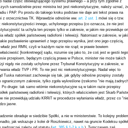
to nadal część obowiązującego systemu prawnego – a przy tym zgodnie z
ych samodzielnie przez ministra też jest niekonstytucyjne, należy uznać, ż
iu i PAP. Po prostu do takiego kroku podstaw nie daje ani tekst prawa na
mi z orzecznictwa TK. Wprawdzie odnośnie ww.
art. 2 ust. 1
mówi się o tzw.
z niekonstytucyjności innego, uchylonego przepisu (co oznacza, że nie jest
tucyjność ta uchyla ten przepis tylko w zakresie, w jakim nie przewiduje o
a władz spółek państwowej radiofonii i telewizji. Natomiast w zakresie, w jak
takie pozbawienie uprawnień z tego przepisu wynika, jest ono jego częścią,
władz jest RMN, czyli w każdym razie nie rząd; w prawie bowiem
łaściwość [konkretnego] sądu, rozumie się jako to, że coś jest w gestii
tego
sie przepisem, będącym częścią prawa w Polsce, minister nie może takich
zji
nigdy nie zostały uchylone przez Trybunał Konstytucyjny w zakresie, w
wania władz TVP i PR. To nie jest nic niekonstytucyjnego. Nadal więc to
ąd Tuska natomiast zachowuje się tak, jak gdyby odnośne przepisy zostały
 ograniczonym zakresie, tylko zgoła wykreślone (rzekomo "nie mają żadnyc
 Po drugie: tak samo wtórnie niekonstytucyjne są w takim razie przepisy
łek państwowej radiofonii i telewizji, których właścicielem jest Skarb Państ
 nie przewidują udziału KRRiT w procedurze wyłaniania władz, przez co "ni
dzo jasne.
zenie obraduje w siedzibie Spółki, a nie w ministerstwie. To kolejny proble
Ponadto, jak wskazuje z kolei dr Roszkiewicz, nawet na gruncie Kodeksu spółe
nadzorczej zależy od statutu (
art. 385 § 1-2 k.s.h.
). Tymczasem zaś