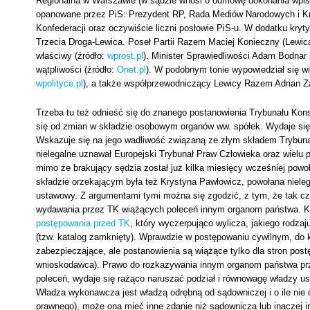
Regionalna w Warszawie (w sądzie wnosi o odmowę dokonania wpi
opanowane przez PiS: Prezydent RP, Rada Mediów Narodowych i Kra
Konfederacji oraz oczywiście liczni posłowie PiS-u. W dodatku kryt
Trzecia Droga-Lewica. Poseł Partii Razem Maciej Konieczny (Lewica
właściwy (źródło:
wprost.pl
). Minister Sprawiedliwości Adam Bodnar 
wątpliwości (źródło:
Onet.pl
). W podobnym tonie wypowiedział się w
wpolityce.pl
), a także współprzewodniczący Lewicy Razem Adrian Z
Trzeba tu też odnieść się do znanego postanowienia Trybunału Kon
się od zmian w składzie osobowym organów ww. spółek. Wydaje się on
Wskazuje się na jego wadliwość związaną ze złym składem Trybunału
nielegalne uznawał Europejski Trybunał Praw Człowieka oraz wielu 
mimo że brakujący sędzia został już kilka miesięcy wcześniej powo
składzie orzekającym była też Krystyna Pawłowicz, powołana niele
ustawowy. Z argumentami tymi można się zgodzić, z tym, że tak c
wydawania przez TK wiążących poleceń innym organom państwa. Ko
postępowania przed TK
, który wyczerpująco wylicza, jakiego rodza
(tzw. katalog zamknięty). Wprawdzie w postępowaniu cywilnym, do 
zabezpieczające, ale postanowienia są wiążące tylko dla stron pos
wnioskodawca). Prawo do rozkazywania innym organom państwa prz
poleceń, wydaje się rażąco naruszać podział i równowagę władzy u
Władza wykonawcza jest władzą odrębną od sądowniczej i o ile nie 
prawnego), może ona mieć inne zdanie niż sądownicza lub inaczej i