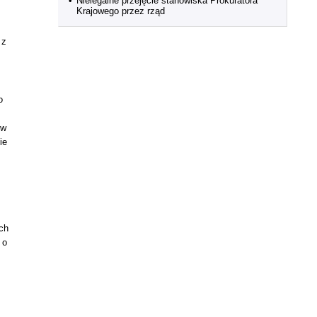
•
Nielegalne przejęcie stanowiska Prokuratora
Krajowego przez rząd
 z
o
 w
ie
ch
 o