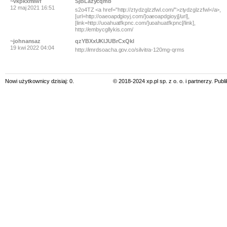
~vkpkxmiwf
SjBLazycqmb
12 maj 2021 16:51
s2o4TZ <a href="http://ztydzglzzfwl.com/">ztydzglzzfwl</a>,
[url=http://oaeoapdgioyj.com/]oaeoapdgioyj[/url],
[link=http://uoahuatfkpnc.com/]uoahuatfkpnc[/link],
http://embycgllykis.com/
~johnansaz
qzYBXxUKlJUBrCxQkl
19 kwi 2022 04:04
http://imrdsoacha.gov.co/silvitra-120mg-qrms
Nowi użytkownicy dzisiaj: 0.
© 2018-2024 xp.pl sp. z o. o. i partnerzy. Pub