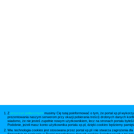
Z
przyczyn politycznych
musimy Cię tutaj poinformować o tym, że portal xp.pl wykorzy
prezentowania naszym serwerom przy okazji pobierania treści) drobnych danych konfi
wiadomo, że nie jesteś zupełnie nowym użytkownikiem, lecz na stronach portalu byłeś/
Podobnie, jeżeli masz konto użytkownika portalu xp.pl, dzięki
cookies
będziemy pamięta
Ww. technologia
cookies
jest stosowana przez portal xp.pl i nie stwarza zagrożenia dla