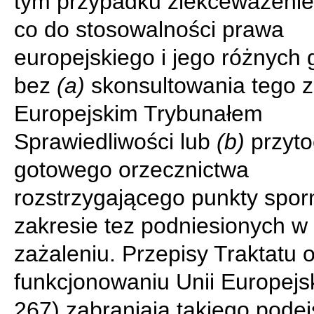
tym przypadku zlekceważenie
co do stosowalności prawa
europejskiego i jego różnych 
bez
(a)
skonsultowania tego z
Europejskim Trybunałem
Sprawiedliwości lub
(b)
przyto
gotowego orzecznictwa
rozstrzygającego punkty spor
zakresie tez podniesionych w
zażaleniu. Przepisy Traktatu 
funkcjonowaniu Unii Europejski
267) zabraniają takiego podej