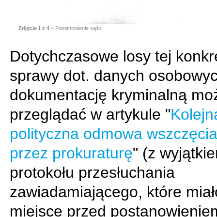
Zdjęcie
1
z 4
– Postanowienie sądu
Dotychczasowe losy tej konkr
sprawy dot. danych osobowych
dokumentację kryminalną mo
przeglądać w artykule "
Kolejn
polityczna odmowa wszczęci
przez prokuraturę
" (z wyjątki
protokołu przesłuchania
zawiadamiającego, które miał
miejsce przed postanowienie