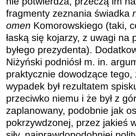
nie potwierdza, przeczą im na
fragmenty zeznania świadka
omen
Komorowskiego (taki, co
łaską się kojarzy, z uwagi na 
byłego prezydenta). Dodatkow
Niżyński podniósł m. in. argu
praktycznie dowodzące tego,
wypadek był rezultatem spisk
przeciwko niemu i że był z gó
zaplanowany, podobnie jak o
pokrzywdzonej, przez jakieś 
siły, najprawdopodobniej polit