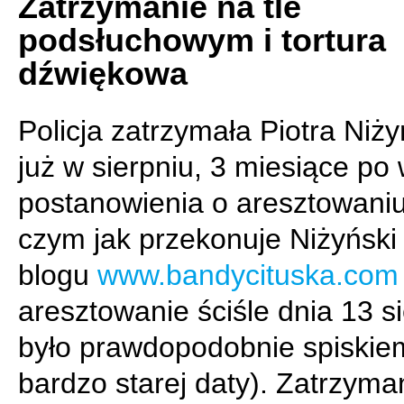
Zatrzymanie na tle
podsłuchowym i tortura
dźwiękowa
Policja zatrzymała Piotra Niż
już w sierpniu, 3 miesiące po
postanowienia o aresztowaniu
czym jak przekonuje Niżyńsk
blogu
www.bandycituska.com
aresztowanie ściśle dnia 13 s
było prawdopodobnie spiskiem
bardzo starej daty). Zatrzyma