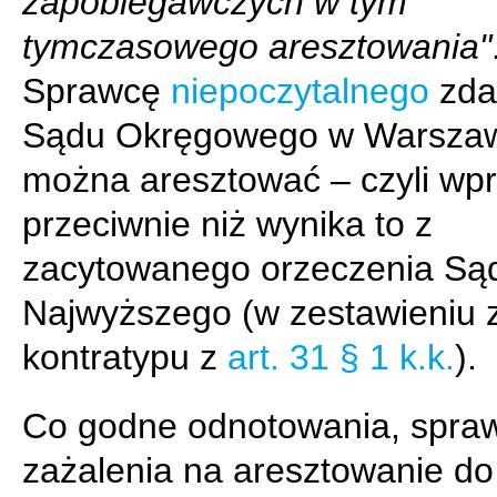
zapobiegawczych w tym
tymczasowego aresztowania"
Sprawcę
niepoczytalnego
zda
Sądu Okręgowego w Warsza
można aresztować – czyli wpr
przeciwnie niż wynika to z
zacytowanego orzeczenia Są
Najwyższego (w zestawieniu z
kontratypu z
art. 31 § 1 k.k.
).
Co godne odnotowania, spra
zażalenia na aresztowanie do