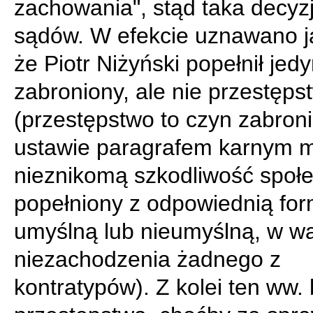
zachowania", stąd taka decyz
sądów. W efekcie uznawano j
że Piotr Niżyński popełnił jed
zabroniony, ale nie przestęps
(przestępstwo to czyn zabron
ustawie paragrafem karnym 
nieznikomą szkodliwość społ
popełniony z odpowiednią for
umyślną lub nieumyślną, w w
niezachodzenia żadnego z
kontratypów). Z kolei ten ww.