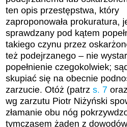
ten opis przestępstwa, który
zaproponowała prokuratura, j
sprawdzany pod kątem popełn
takiego czynu przez oskarżo
też podejrzanego – nie wysta
popełnienie czegokolwiek; są
skupiać się na obecnie podn
zarzucie. Otóż (patrz
s. 7
oraz
wg zarzutu Piotr Niżyński sp
złamanie obu nóg pokrzywdzo
tymczasem żaden z dowodów