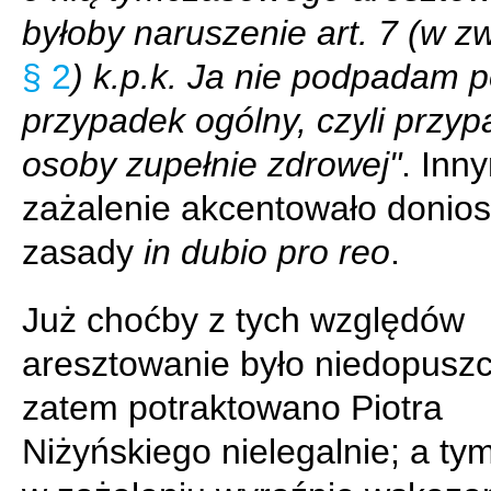
byłoby naruszenie art. 7 (w zw
§ 2
) k.p.k. Ja nie podpadam 
przypadek ogólny, czyli przy
osoby zupełnie zdrowej"
. Inn
zażalenie akcentowało donios
zasady
in dubio pro reo
.
Już choćby z tych względów
aresztowanie było niedopuszc
zatem potraktowano Piotra
Niżyńskiego nielegalnie; a t