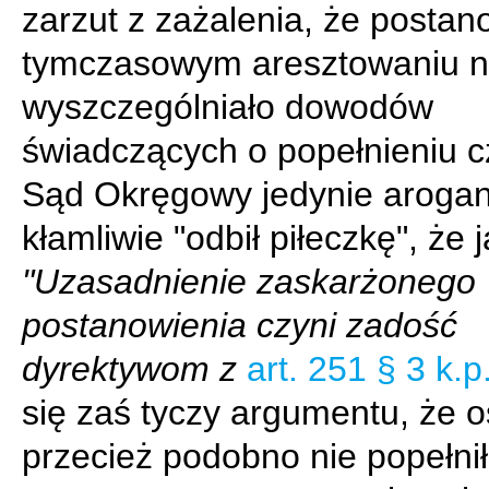
zarzut z zażalenia, że postan
tymczasowym aresztowaniu n
wyszczególniało dowodów
świadczących o popełnieniu c
Sąd Okręgowy jedynie arogan
kłamliwie "odbił piłeczkę", że 
"Uzasadnienie zaskarżonego
postanowienia czyni zadość
dyrektywom z
art. 251 § 3 k.p
się zaś tyczy argumentu, że 
przecież podobno nie popełnił