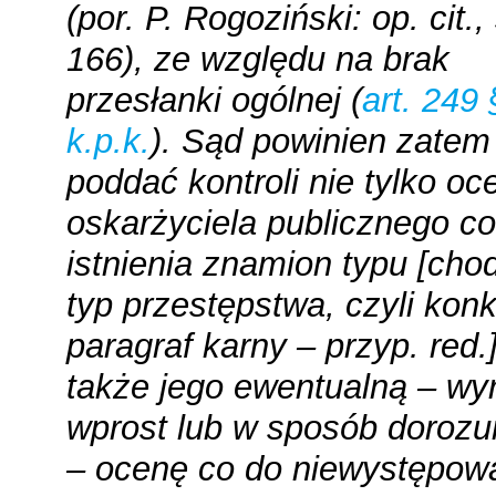
(por. P. Rogoziński: op. cit., 
166), ze względu na brak
przesłanki ogólnej (
art. 249 
k.p.k.
). Sąd powinien zatem
poddać kontroli nie tylko oc
oskarżyciela publicznego co
istnienia znamion typu [chod
typ przestępstwa, czyli kon
paragraf karny – przyp. red.]
także jego ewentualną – wy
wprost lub w sposób doroz
– ocenę co do niewystępow