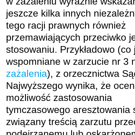
w zażaleniu wyraźnie wskaza
jeszcze kilka innych niezależ
tego racji prawnych również
przemawiających przeciwko j
stosowaniu. Przykładowo (co 
wspomniane w zarzucie nr 3
zażalenia
), z orzecznictwa S
Najwyższego wynika, że ocen
możliwość zastosowania
tymczasowego aresztowania s
związany treścią zarzutu prz
podejrzanemu lub oskarżone