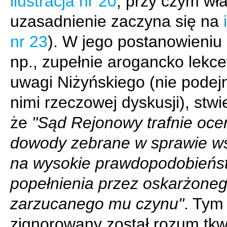
ilustracja nr 20
, przy czym wł
uzasadnienie zaczyna się na
nr 23
). W jego postanowieniu
np., zupełnie arogancko lek
uwagi Niżyńskiego (nie podej
nimi rzeczowej dyskusji), stwi
że
"Sąd Rejonowy trafnie ocen
dowody zebrane w sprawie w
na wysokie prawdopodobieńs
popełnienia przez oskarżone
zarzucanego mu czynu"
. Ty
zignorowany został rozum tkw