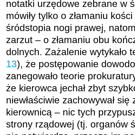
notatki urzędowe zebrane w ś
mówiły tylko o złamaniu kości
śródstopia nogi prawej, natom
zarzut – o złamaniu obu końc
dolnych. Zażalenie wytykało t
13
), że postępowanie dowod
zanegowało teorie prokuratur
że kierowca jechał zbyt szybko
niewłaściwie zachowywał się 
kierownicą – nic tych przypu
strony rządowej (tj. organów ś