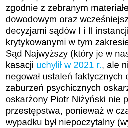
zgodnie z zebranym materiał
dowodowym oraz wcześniejs
decyzjami sądów I i II instancji
krytykowanymi w tym zakresi
Sąd Najwyższy (który je w na
kasacji
uchylił w 2021 r.
, ale n
negował ustaleń faktycznych 
zaburzeń psychicznych oskar
oskarżony Piotr Niżyński nie p
przestępstwa, ponieważ w cz
wypadku był niepoczytalny (