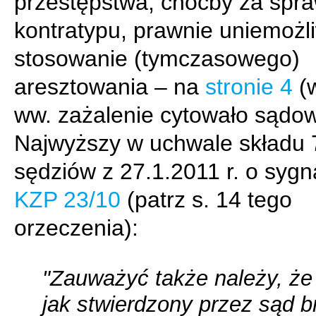
przestępstwa, choćby za spr
kontratypu, prawnie uniemożl
stosowanie (tymczasowego)
aresztowania – na
stronie 4
(w
ww. zażalenie cytowało sądo
Najwyższy w uchwale składu 
sędziów z 27.1.2011 r. o syg
KZP 23/10
(patrz s. 14 tego
orzeczenia):
"Zauważyć także należy, że 
jak stwierdzony przez sąd b