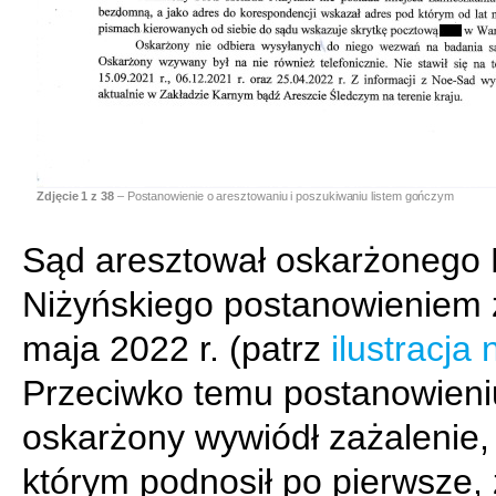
Zdjęcie
1
z 38
– Postanowienie o aresztowaniu i poszukiwaniu listem gończym
Sąd aresztował oskarżonego 
Niżyńskiego postanowieniem 
maja 2022 r. (patrz
ilustracja 
Przeciwko temu postanowieni
oskarżony wywiódł zażalenie,
którym podnosił po pierwsze,