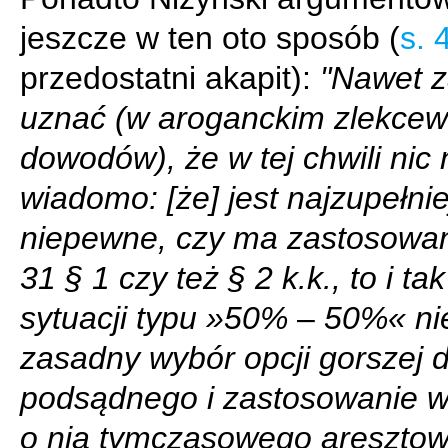
jeszcze w ten oto sposób (
s. 
przedostatni akapit):
"Nawet z
uznać (w aroganckim zlekcew
dowodów), że w tej chwili nic 
wiadomo: [że] jest najzupełnie
niepewne, czy ma zastosowani
31 § 1 czy też § 2 k.k., to i ta
sytuacji typu »50%
–
50%« nie
zasadny wybór opcji gorszej d
podsądnego i zastosowanie w
o nią tymczasowego aresztow