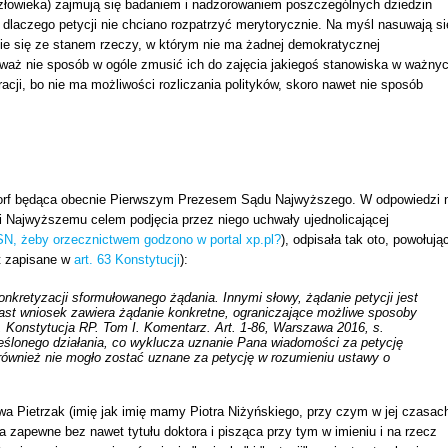
człowieka) zajmują się badaniem i nadzorowaniem poszczególnych dziedzin
dlaczego petycji nie chciano rozpatrzyć merytorycznie. Na myśl nasuwają si
ie się ze stanem rzeczy, w którym nie ma żadnej demokratycznej
ieważ nie sposób w ogóle zmusić ich do zajęcia jakiegoś stanowiska w ważny
ji, bo nie ma możliwości rozliczania polityków, skoro nawet nie sposób
sdorf będąca obecnie Pierwszym Prezesem Sądu Najwyższego. W odpowiedzi 
wi Najwyższemu celem podjęcia przez niego uchwały ujednolicającej
N, żeby orzecznictwem godzono w portal xp.pl?
), odpisała tak oto, powołują
st zapisane w
art. 63 Konstytucji
):
konkretyzacji sformułowanego żądania. Innymi słowy, żądanie petycji jest
ast wniosek zawiera żądanie konkretne, ograniczające możliwe sposoby
), Konstytucja RP. Tom I. Komentarz. Art. 1-86, Warszawa 2016, s.
kreślonego działania, co wyklucza uznanie Pana wiadomości za petycję
e również nie mogło zostać uznane za petycję w rozumieniu ustawy o
wa Pietrzak (imię jak imię mamy Piotra Niżyńskiego, przy czym w jej czasac
 zapewne bez nawet tytułu doktora i pisząca przy tym w imieniu i na rzecz