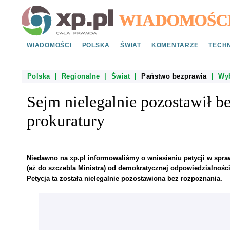
WIADOMOŚCI
POLSKA
ŚWIAT
KOMENTARZE
TECHN
Polska
|
Regionalne
|
Świat
|
Państwo bezprawia
|
Wy
Sejm nielegalnie pozostawił be
prokuratury
Niedawno na xp.pl informowaliśmy o wniesieniu petycji w spraw
(aż do szczebla Ministra) od demokratycznej odpowiedzialnośc
Petycja ta została nielegalnie pozostawiona bez rozpoznania.