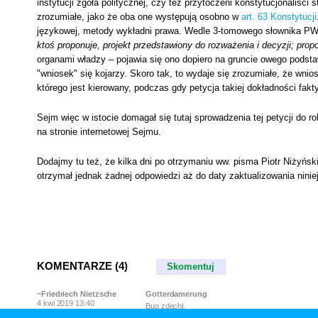
instytucji zgoła politycznej, czy też przytoczeni konstytucjonaliści s
zrozumiałe, jako że oba one występują osobno w
art. 63 Konstytucji
językowej, metody wykładni prawa. Wedle 3-tomowego słownika PWN
ktoś proponuje, projekt przedstawiony do rozważenia i decyzji; prop
organami władzy – pojawia się ono dopiero na gruncie owego podsta
"wniosek" się kojarzy. Skoro tak, to wydaje się zrozumiałe, że wn
którego jest kierowany, podczas gdy petycja takiej dokładności fakt
Sejm więc w istocie domagał się tutaj sprowadzenia tej petycji do r
na stronie internetowej Sejmu.
Dodajmy tu też, że kilka dni po otrzymaniu ww. pisma Piotr Niżyńsk
otrzymał jednak żadnej odpowiedzi aż do daty zaktualizowania ninie
KOMENTARZE (4)
Skomentuj
~Friedriech Nietzsche
Gotterdamerung
4 kwi 2019 13:40
Bug zdechł.