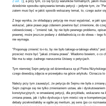
2 ust. 1
), a przy tym, co się tyczy warunków formalnych, jakim musi
dziedzinie sposobu opisywania tematu petycji – jedynie tym, że
"Pe
zatem musi być w jakiś sposób wskazany temat, to, czego autor si
Z tego wynika, że składający petycję nie musi wyjaśniać,
w jaki sp
wskazać, jakie prawo jego zdaniem powinno być zmienione, do czego
celowościowej – "zmienić tak, by nie było pewnego problemu, opisan
prawnej, może jeszcze podany z dokładnością co do słowa – tego fo
nie wymaga.
"Proponuję zmienić to-i-to, by nie było takiego-a-takiego efektu" j
przecież może być "jakaś zmiana prawa". Wiadomo bowiem, o co cho
Nie ma tu więc żadnego naruszenia Ustawy o petycjach.
Tym niemniej Sejm petycję od dziennikarza xp.pl Piotra Niżyńskiego
czego dowodzą zdjęcia w przewijaku na górze artykułu. Oznacza to
Należy przy tym zauważyć, że petycja do Sejmu nie była o zmianę p
Sejm zajmuje się nie tylko zmienianiem ustaw, ale i dyskutowaniem
konstytucyjnych; w omawianej petycji, dla przykładu, wskazano na 
zmiana prawa, jak i tylko dyskusja o tym mieści się w kompetencjac
debaty przekreślałoby w ogóle jej meritum, jej sens (po co rozmawi