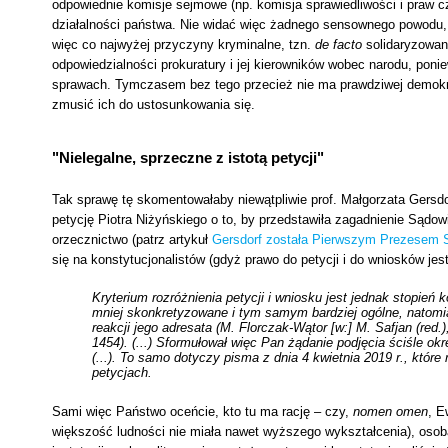
odpowiednie komisje sejmowe (np. komisja sprawiedliwości i praw 
działalności państwa. Nie widać więc żadnego sensownego powodu, 
więc co najwyżej przyczyny kryminalne, tzn.
de facto
solidaryzowan
odpowiedzialności prokuratury i jej kierowników wobec narodu, pon
sprawach. Tymczasem bez tego przecież nie ma prawdziwej demokrac
zmusić ich do ustosunkowania się.
"Nielegalne, sprzeczne z istotą petycji"
Tak sprawę tę skomentowałaby niewątpliwie prof. Małgorzata Ger
petycję Piotra Niżyńskiego o to, by przedstawiła zagadnienie Sądo
orzecznictwo (patrz artykuł
Gersdorf została Pierwszym Prezesem S
się na konstytucjonalistów (gdyż prawo do petycji i do wniosków je
Kryterium rozróżnienia petycji i wniosku jest jednak stopień 
mniej skonkretyzowane i tym samym bardziej ogólne,
natomi
reakcji jego adresata
(M. Florczak-Wątor [w:] M. Safjan (red.
1454).
(...) Sformułował więc Pan żądanie podjęcia ściśle o
(...). To samo
dotyczy pisma z dnia 4 kwietnia 2019 r., któr
petycjach.
Sami więc Państwo oceńcie, kto tu ma rację – czy,
nomen omen
, E
większość ludności nie miała nawet wyższego wykształcenia), osoba