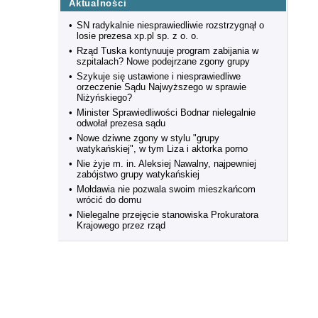
Aktualności
•
SN radykalnie niesprawiedliwie rozstrzygnął o
losie prezesa xp.pl sp. z o. o.
•
Rząd Tuska kontynuuje program zabijania w
szpitalach? Nowe podejrzane zgony grupy
•
Szykuje się ustawione i niesprawiedliwe
orzeczenie Sądu Najwyższego w sprawie
Niżyńskiego?
•
Minister Sprawiedliwości Bodnar nielegalnie
odwołał prezesa sądu
•
Nowe dziwne zgony w stylu "grupy
watykańskiej", w tym Liza i aktorka porno
•
Nie żyje m. in. Aleksiej Nawalny, najpewniej
zabójstwo grupy watykańskiej
•
Mołdawia nie pozwala swoim mieszkańcom
wrócić do domu
•
Nielegalne przejęcie stanowiska Prokuratora
Krajowego przez rząd