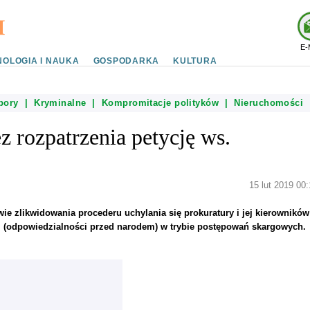
E-
OLOGIA I NAUKA
GOSPODARKA
KULTURA
bory
|
Kryminalne
|
Kompromitacje polityków
|
Nieruchomości
z rozpatrzenia petycję ws.
15 lut 2019 00
ie zlikwidowania procederu uchylania się prokuratury i jej kierowników
i (odpowiedzialności przed narodem) w trybie postępowań skargowych.