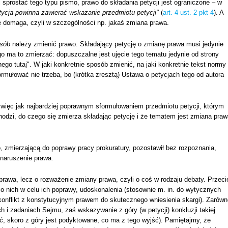
 sprostać tego typu pismo, prawo do składania petycji jest ograniczone – w
tycja powinna zawierać wskazanie przedmiotu petycji"
(
art. 4 ust. 2 pkt 4
). A
ę domaga, czyli w szczególności np. jakaś zmiana prawa.
osób
należy zmienić prawo. Składający petycję o zmianę prawa musi jedynie
 ma to zmierzać: dopuszczalne jest ujęcie tego tematu jedynie od strony
ego tutaj". W jaki konkretnie sposób zmienić, na jaki konkretnie tekst normy
rmułować nie trzeba, bo (krótka zresztą) Ustawa o petycjach tego od autora
est więc jak najbardziej poprawnym sformułowaniem przedmiotu petycji, którym
dzi, do czego się zmierza składając petycję i że tematem jest zmiana praw
, zmierzającą do poprawy pracy prokuratury, pozostawił bez rozpoznania,
 naruszenie prawa.
rawa, lecz o rozważenie zmiany prawa, czyli o coś w rodzaju debaty. Przeci
 o nich w celu ich poprawy, udoskonalenia (stosownie m. in. do wytycznych
konflikt z konstytucyjnym prawem do skutecznego wniesienia skargi). Zarówn
h i zadaniach Sejmu, zaś wskazywanie z góry (w petycji) konkluzji takiej
ać, skoro z góry jest podyktowane, co ma z tego wyjść). Pamiętajmy, że