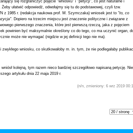
tarający się rozgraniczyć pojęcie "wniosku" i "petycji", co jest naturalne i
. Żeby ułatwić odpowiedź, odwołajmy się tu do podstawowej, czyli tzw.
 z 1985 r. (redakcja naukowa prof. M. Szymczaka) wniosek jest to
"to, co
ozycja"
. Dopiero na trzecim miejscu jest znaczenie polityczne i związane z
wowego pierwszego znaczenia, które jest pierwszą rzeczą, jaka z pojęciem
iosek powinien być maksymalnie określony co do tego, co ma uczynić organ, d
ycznie może nie wymagać (nigdzie w jej definicji tego nie ma).
oli zwykłego wniosku, co skutkowałoby m. in. tym, że nie podlegałaby publikac
i wniósł kolejną, tym razem nieco bardziej szczegółowo napisaną petycję. Nie
jszego artykułu dnia 22 maja 2019 r.
(n/n, zmieniony: 6 wrz 2019 00: