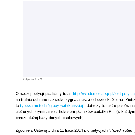
Zdjęcie
1
z 2
O naszej petycji pisaliśmy tutaj:
http://wiadomosci.xp.pl/jest-petyc
na trafnie dobrane nazwisko sygnatariusza odpowiedzi Sejmu: Pietrza
to
typowa metoda "grupy watykańskiej"
, dotyczy to także posłów na
ułożonych kryminalnie z fiskusem płatników podatku PIT (w każdym 
bardzo dużej bazy danych osobowych).
Zgodnie z Ustawą z dnia 11 lipca 2014 r. o petycjach
"Przedmiotem p