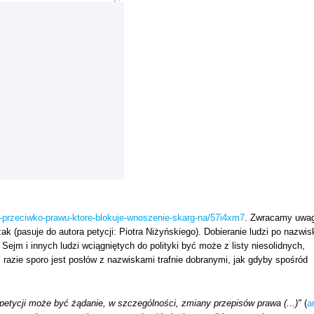
ja-przeciwko-prawu-ktore-blokuje-wnoszenie-skarg-na/57i4xm7
. Zwracamy uwa
k (pasuje do autora petycji: Piotra Niżyńskiego). Dobieranie ludzi po nazwis
 Sejm i innych ludzi wciągniętych do polityki być może z listy niesolidnych,
razie sporo jest posłów z nazwiskami trafnie dobranymi, jak gdyby spośród
etycji może być żądanie, w szczególności, zmiany przepisów prawa (...)"
(
ar