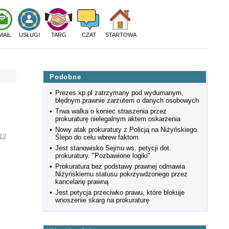
MAIL
USŁUGI
TARG
CZAT
STARTOWA
Podobne
•
Prezes xp.pl zatrzymany pod wydumanym,
błędnym prawnie zarzutem o danych osobowych
•
Trwa walka o koniec straszenia przez
prokuraturę nielegalnym aktem oskarżenia
•
Nowy atak prokuratury z Policją na Niżyńskiego.
:12
Ślepo do celu wbrew faktom
•
Jest stanowisko Sejmu ws. petycji dot.
prokuratury. "Pozbawione logiki"
•
Prokuratura bez podstawy prawnej odmawia
Niżyńskiemu statusu pokrzywdzonego przez
kancelarię prawną
•
Jest petycja przeciwko prawu, które blokuje
wnoszenie skarg na prokuraturę