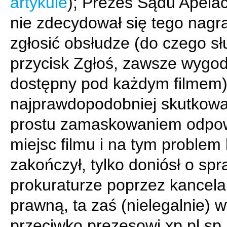
artykule
); Prezes Sądu Apela
nie zdecydował się tego nagr
zgłosić obsłudze (do czego sł
przycisk Zgłoś, zawsze wygo
dostępny pod każdym filmem)
najprawdopodobniej skutkowa
prostu zamaskowaniem odpo
miejsc filmu i na tym problem 
zakończył, tylko doniósł o spr
prokuraturze poprzez kancela
prawną, ta zaś (nielegalnie) 
przeciwko prezesowi xp.pl sp. 