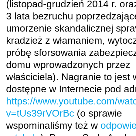
(listopad-grudzień 2014 r. ora
3 lata bezruchu poprzedzają
umorzenie skandalicznej spr
kradzież z włamaniem, wytoc
próbę sforsowania zabezpiec
domu wprowadzonych przez
właściciela). Nagranie to jest 
dostępne w Internecie pod a
https://www.youtube.com/wat
v=tUs39rVOrBc
(o sprawie
wspominaliśmy też w
odpowi