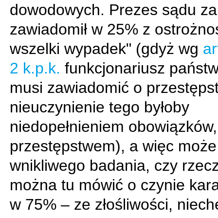
dowodowych. Prezes sądu z
zawiadomił w 25% z ostrożnoś
wszelki wypadek" (gdyż wg
ar
2 k.p.k.
funkcjonariusz państ
musi zawiadomić o przestępst
nieuczynienie tego byłoby
niedopełnieniem obowiązków, 
przestępstwem), a więc może
wnikliwego badania, czy rzec
można tu mówić o czynie kar
w 75% – ze złośliwości, niech