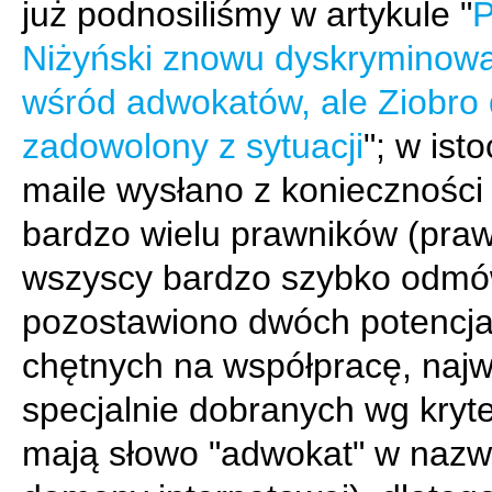
już podnosiliśmy w artykule "
P
Niżyński znowu dyskryminow
wśród adwokatów, ale Ziobro 
zadowolony z sytuacji
"; w isto
maile wysłano z konieczności
bardzo wielu prawników (praw
wszyscy bardzo szybko odmów
pozostawiono dwóch potencja
chętnych na współpracę, najw
specjalnie dobranych wg kryt
mają słowo "adwokat" w nazw