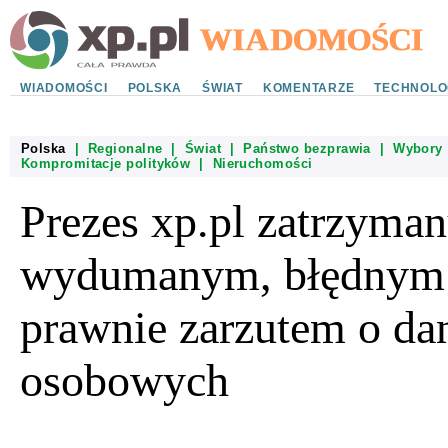
WIADOMOŚCI
POLSKA
ŚWIAT
KOMENTARZE
TECHNOLO
Polska
|
Regionalne
|
Świat
|
Państwo bezprawia
|
Wybory
Kompromitacje polityków
|
Nieruchomości
Prezes xp.pl zatrzyma
wydumanym, błędnym
prawnie zarzutem o da
osobowych