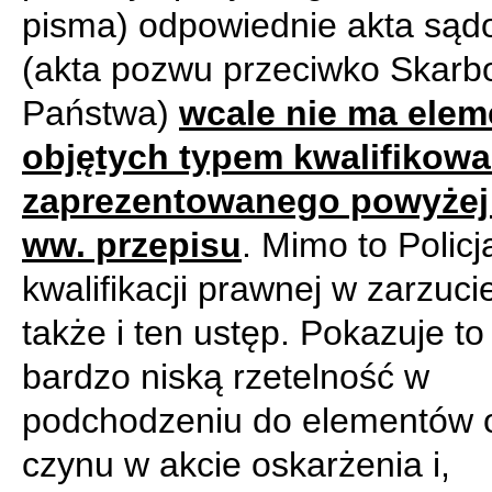
pisma) odpowiednie akta są
(akta pozwu przeciwko Skarb
Państwa)
wcale nie ma ele
objętych typem kwalifikow
zaprezentowanego powyżej 
ww. przepisu
. Mimo to Policj
kwalifikacji prawnej w zarzuci
także i ten ustęp. Pokazuje to 
bardzo niską rzetelność w
podchodzeniu do elementów 
czynu w akcie oskarżenia i,