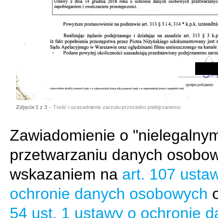
Zdjęcie
1
z 3
– Treść i uzasadnienie zarzutu przeciwko podejrzanemu
Zawiadomienie o "nielegalny
przetwarzaniu danych osobow
wskazaniem na
art. 107 usta
ochronie danych osobowych
o
54 ust. 1 ustawy o ochronie 