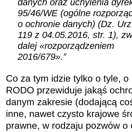
danych oraz uchylenia dyre
95/46/WE (ogólne rozporzą
o ochronie danych) (Dz. Urz
119 z 04.05.2016, str. 1), 
dalej «rozporządzeniem
2016/679».”
Co za tym idzie tylko o tyle, o 
RODO przewiduje jakąś ochr
danym zakresie (dodającą co
inne, nawet czysto krajowe śr
prawne, w rodzaju pozwów o