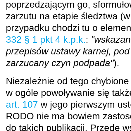
poprzedzającym go, sformuło
zarzutu na etapie śledztwa (w
przypadku chodzi tu o elemen
332 § 1 pkt 4 k.p.k.
:
"wskazan
przepisów ustawy karnej, pod
zarzucany czyn podpada"
).
Niezależnie od tego chybione 
w ogóle powoływanie się także
art. 107
w jego pierwszym ust
RODO nie ma bowiem zastos
do takich publikacji. Przede 