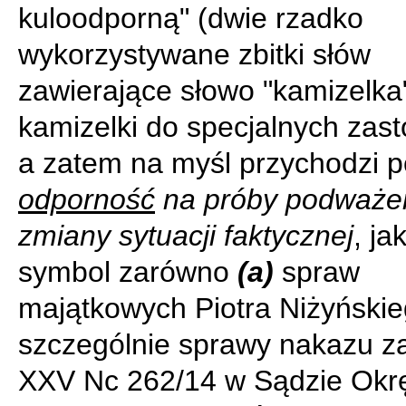
kuloodporną" (dwie rzadko
wykorzystywane zbitki słów
zawierające słowo "kamizelka
kamizelki do specjalnych zas
a zatem na myśl przychodzi p
odporność
na próby podważen
zmiany sytuacji faktycznej
, ja
symbol zarówno
(a)
spraw
majątkowych Piotra Niżyńskie
szczególnie sprawy nakazu za
XXV Nc 262/14 w Sądzie Ok