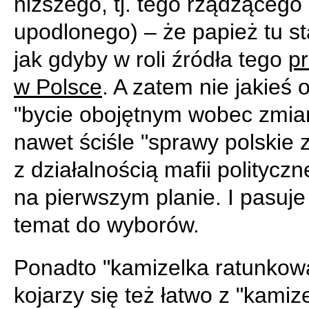
niższego, tj. tego rządzącego 
upodlonego) – że papież tu st
jak gdyby w roli źródła tego
p
w Polsce
. A zatem nie jakieś 
"bycie obojętnym wobec zmian
nawet ściśle "sprawy polskie
z działalnością mafii polityczne
na pierwszym planie. I pasuje
temat do wyborów.
Ponadto "kamizelka ratunkow
kojarzy się też łatwo z "kamiz