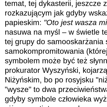
temat, tej dykasterii, jeszcze z
rozkazującym jak gdyby wsk
papieskim:
"Oto jest wasza mi
nasuwa na myśl – w świetle t
tej grupy do samooskarżania s
samokompromitowania (które
symbolem może być też słyn
prokurator Wyszyński, kojarzą
Niżyńskim, bo po rosyjsku "niż
"wysze" to dwa przeciwieństwa
gdyby symbole człowieka wyż