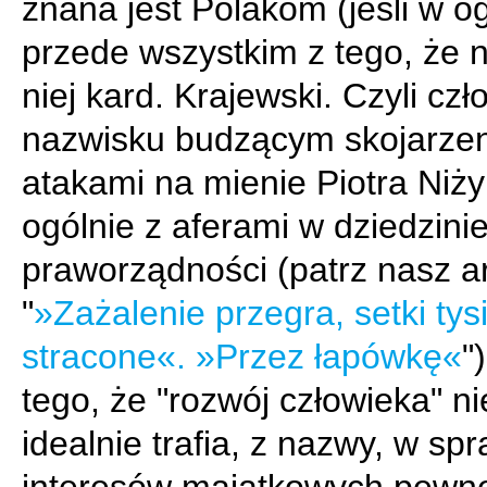
znana jest Polakom (jeśli w o
przede wszystkim z tego, że 
niej kard. Krajewski. Czyli czł
nazwisku budzącym skojarzen
atakami na mienie Piotra Niży
ogólnie z aferami w dziedzini
praworządności (patrz nasz ar
"
»Zażalenie przegra, setki tys
stracone«. »Przez łapówkę«
"
tego, że "rozwój człowieka" n
idealnie trafia, z nazwy, w sp