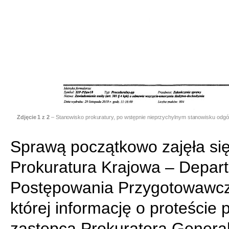
Zdjęcie
1
z 2
– Stanowisko prokuratury, po wstępnie nieprzychylnym stanowisku odg
Sprawą początkowo zajęła si
Prokuratura Krajowa – Depar
Postępowania Przygotowawc
której informację o proteście 
zastępca Prokuratora Genera