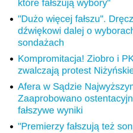
które fałszują wybory"
"Dużo więcej fałszu". Dręcz
dźwiękowi dalej o wyborach
sondażach
Kompromitacja! Ziobro i 
zwalczają protest Niżyński
Afera w Sądzie Najwyższy
Zaaprobowano ostentacyjn
fałszywe wyniki
"Premierzy fałszują też so