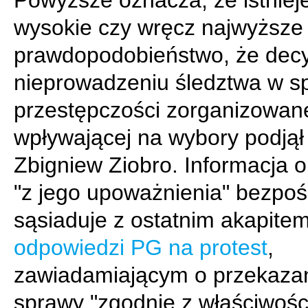
Powyższe oznacza, że istniej
wysokie czy wręcz najwyższe
prawdopodobieństwo, że decy
nieprowadzeniu śledztwa w s
przestępczości zorganizowan
wpływającej na wybory podją
Zbigniew Ziobro. Informacja o
"z jego upoważnienia" bezpoś
sąsiaduje z ostatnim akapite
odpowiedzi PG na protest
,
zawiadamiającym o przekaza
sprawy "zgodnie z właściwośc