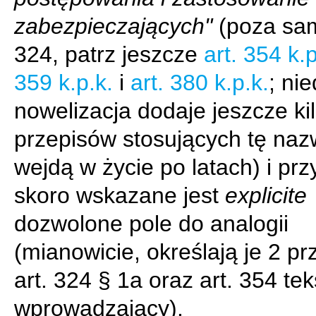
zabezpieczających"
(poza sam
324, patrz jeszcze
art. 354 k.p
359 k.p.k.
i
art. 380 k.p.k.
; ni
nowelizacja dodaje jeszcze kil
przepisów stosujących tę naz
wejdą w życie po latach) i prz
skoro wskazane jest
explicite
dozwolone pole do analogii
(mianowicie, określają je 2 pr
art. 324 § 1a oraz art. 354 tek
wprowadzający).