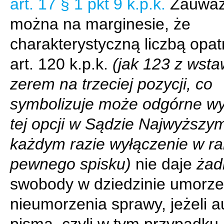
art. 17 § 1 pkt 9 k.p.k.
Zauważ
można na marginesie, że
charakterystyczną liczbą opa
art. 120 k.p.k.
(jak 123 z wst
zerem na trzeciej pozycji, co
symbolizuje może odgórne wy
tej opcji w Sądzie Najwyższy
każdym razie wyłączenie w r
pewnego spisku)
nie daje
żad
swobody w dziedzinie umorze
nieumorzenia sprawy, jeżeli a