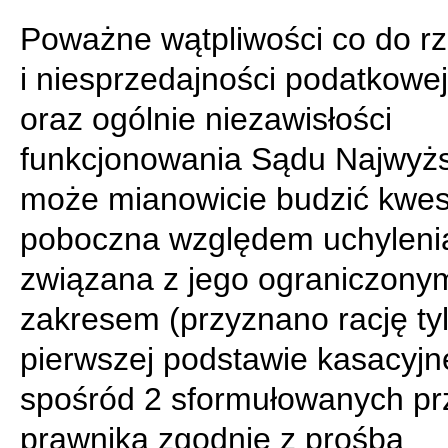
Poważne wątpliwości co do rz
i niesprzedajności podatkowe
oraz ogólnie niezawisłości
funkcjonowania Sądu Najwyż
może mianowicie budzić kwes
poboczna względem uchylenia
związana z jego ograniczony
zakresem (przyznano rację ty
pierwszej podstawie kasacyjn
spośród 2 sformułowanych pr
prawnika zgodnie z prośbą