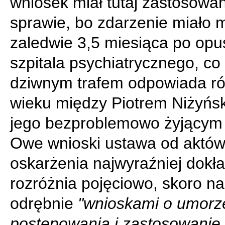
wniosek miał tutaj zastosowa
sprawie, bo zdarzenie miało 
zaledwie 3,5 miesiąca po opu
szpitala psychiatrycznego, co
dziwnym trafem odpowiada ró
wieku między Piotrem Niżyńs
jego bezproblemowo żyjącym 
Owe wnioski ustawa od aktó
oskarżenia najwyraźniej dokł
rozróżnia pojęciowo, skoro n
odrębnie
"wnioskami o umorz
postępowania i zastosowanie