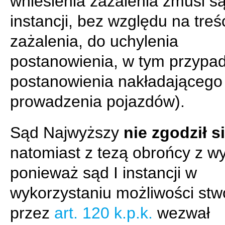
wniesienia zażalenia zmusi są
instancji, bez względu na treś
zażalenia, do uchylenia
postanowienia, w tym przypa
postanowienia nakładającego
prowadzenia pojazdów).
Sąd Najwyższy
nie zgodził s
natomiast z tezą obrońcy z wy
ponieważ sąd I instancji w
wykorzystaniu możliwości stw
przez
art. 120 k.p.k.
wezwał