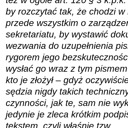
też w ogóle art. 120 § 3 k.p.
by rozczytać tak, że chodzi w
przede wszystkim o zarządzen
sekretariatu, by wystawić do
wezwania do uzupełnienia pi
rygorem jego bezskuteczności
wysłać go wraz z tym pismem
kto je złożył
–
gdyż oczywiści
sędzia nigdy takich techniczn
czynności, jak te, sam nie wy
jedynie je zleca krótkim podp
tekstem, czyli właśnie tzw.