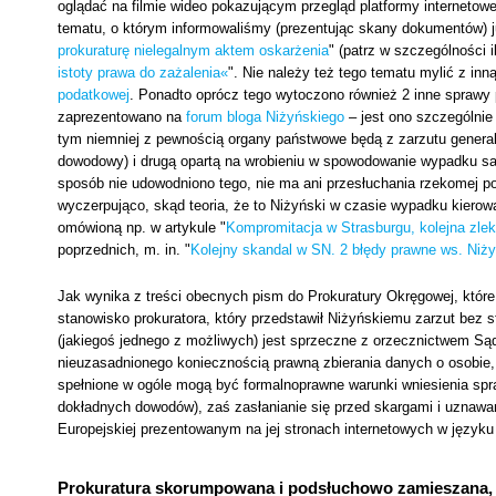
oglądać na filmie wideo pokazującym przegląd platformy interneto
tematu, o którym informowaliśmy (prezentując skany dokumentów) ju
prokuraturę nielegalnym aktem oskarżenia
" (patrz w szczególności il
istoty prawa do zażalenia«
". Nie należy też tego tematu mylić z in
podatkowej
. Ponadto oprócz tego wytoczono również 2 inne sprawy p
zaprezentowano na
forum bloga Niżyńskiego
– jest ono szczególnie
tym niemniej z pewnością organy państwowe będą z zarzutu genera
dowodowy) i drugą opartą na wrobieniu w spowodowanie wypadku sa
sposób nie udowodniono tego, nie ma ani przesłuchania rzekomej p
wyczerpująco, skąd teoria, że to Niżyński w czasie wypadku kiero
omówioną np. w artykule "
Kompromitacja w Strasburgu, kolejna zl
poprzednich, m. in. "
Kolejny skandal w SN. 2 błędy prawne ws. Niż
Jak wynika z treści obecnych pism do Prokuratury Okręgowej, które 
stanowisko prokuratora, który przedstawił Niżyńskiemu zarzut bez 
(jakiegoś jednego z możliwych) jest sprzeczne z orzecznictwem Są
nieuzasadnionego koniecznością prawną zbierania danych o osobie, 
spełnione w ogóle mogą być formalnoprawne warunki wniesienia s
dokładnych dowodów), zaś zasłanianie się przed skargami i uznawan
Europejskiej prezentowanym na jej stronach internetowych w języku p
Prokuratura skorumpowana i podsłuchowo zamieszana, 