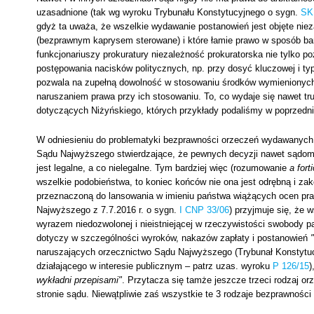
uzasadnione (tak wg wyroku Trybunału Konstytucyjnego o sygn.
SK
gdyż ta uważa, że wszelkie wydawanie postanowień jest objęte nieza
(bezprawnym kaprysem sterowane) i które łamie prawo w sposób ba
funkcjonariuszy prokuratury niezależność prokuratorska nie tylko
postępowania nacisków politycznych, np. przy dosyć kluczowej i t
pozwala na zupełną dowolność w stosowaniu środków wymienionych
naruszaniem prawa przy ich stosowaniu. To, co wydaje się nawet tr
dotyczących Niżyńskiego, których przykłady podaliśmy w poprzedn
W odniesieniu do problematyki bezprawności orzeczeń wydawanych 
Sądu Najwyższego stwierdzające, że pewnych decyzji nawet sądom
jest legalne, a co nielegalne. Tym bardziej więc (rozumowanie
a forti
wszelkie podobieństwa, to koniec końców nie ona jest odrębną i zak
przeznaczoną do lansowania w imieniu państwa wiążących ocen prawn
Najwyższego z 7.7.2016 r. o sygn.
I CNP 33/06
) przyjmuje się, że
wyrazem niedozwolonej i nieistniejącej w rzeczywistości swobody
dotyczy w szczególności wyroków, nakazów zapłaty i postanowień
naruszających orzecznictwo Sądu Najwyższego (Trybunał Konstytuc
działającego w interesie publicznym – patrz uzas. wyroku
P 126/15
)
wykładni przepisami"
. Przytacza się tamże jeszcze trzeci rodzaj o
stronie sądu. Niewątpliwie zaś wszystkie te 3 rodzaje bezprawności