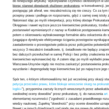
do niniejszego artykułu) "wykonywanie czynności określonych w u
biorąc stanowi obowiązek służbowy prokuratora
; w konsekwencji, je
postępując jak aferał, ww. niezależnością się nie cieszy. Co za ty
przepisy prawa i podlega on rozpoznaniu, gdyż z samej swej istoty 
Natomiast idąc po myśli interpretacji, przy której obstaje Prokura
Okręgowa i nawet wyższe jeszcze kierownictwo prokuratury, trzeba 
postanowień wymienianych z nazwy w Kodeksie postępowania karn
potem o skierowaniu wybrakowanego formalnie aktu oskarżenia do 
(urągające dyrektywie efektywnego ścigania przestępstw wynikając
zawiadomienie o przestępstwie pobicia przez policjantów potwierdzili 
wszyscy 3 niezależni świadkowie, tj. świadkowie nie będący znajo
bez dalszych przesłuchań w samej Policji i bez próby znalezienia 
kierownictwo wykonawców) itp. A zatem idąc po myśli wykładni pr
Warszawa-Ursynów nigdy nie można zaskarżyć postanowienia prokur
wyuzdanie i degrengoladę tego kierownictwa (aż po najwyższe jego 
Spór ten, o którym informowaliśmy też już wcześniej przy okazji st
petycja przeciwko prawu, które blokuje wnoszenie skarg na prokurat
logiki«
"), przypomina zarzuty licznych wnoszonych przez adwokatów
swobodnej
oceny dowodów" przez prokuraturę, tj. do naruszenia
art.
elementarnej rozumności ("zgodność z zasadami prawidłowego rozum
wiedzy naukowej. Zupełną "dowolność" przy ocenie dowodów uznaje s
Nawet i w innych dziedzinach sąd nigdy nie ma prawa do arbitralno