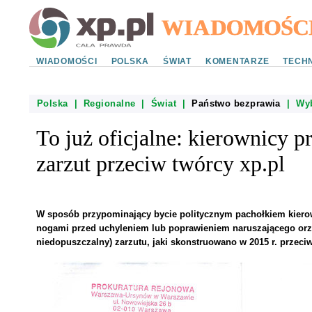
WIADOMOŚCI
POLSKA
ŚWIAT
KOMENTARZE
TECHN
Polska
|
Regionalne
|
Świat
|
Państwo bezprawia
|
Wy
To już oficjalne: kierownicy p
zarzut przeciw twórcy xp.pl
W sposób przypominający bycie politycznym pachołkiem kierow
nogami przed uchyleniem lub poprawieniem naruszającego or
niedopuszczalny) zarzutu, jaki skonstruowano w 2015 r. przeci