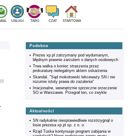
MAIL
USŁUGI
TARG
CZAT
STARTOWA
Podobne
•
Prezes xp.pl zatrzymany pod wydumanym,
błędnym prawnie zarzutem o danych osobowych
•
Trwa walka o koniec straszenia przez
prokuraturę nielegalnym aktem oskarżenia
•
Skandal. "Sąd mokotowski lekceważy SN i nie
33
rozumie istoty prawa do zażalenia"
•
Irracjonalne, wewnętrznie sprzeczne orzeczenie
SO w Warszawie. Przegrał ten, co zwykle
i
.
Aktualności
•
SN radykalnie niesprawiedliwie rozstrzygnął o
losie prezesa xp.pl sp. z o. o.
•
Rząd Tuska kontynuuje program zabijania w
szpitalach? Nowe podejrzane zgony grupy