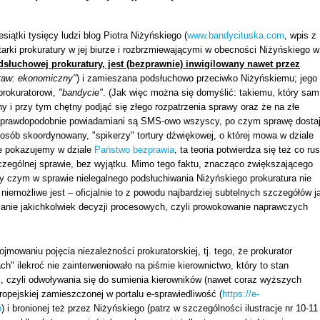
iątki tysięcy ludzi blog Piotra Niżyńskiego (
www.bandycituska.com
, wpis z
rki prokuratury w jej biurze i rozbrzmiewającymi w obecności Niżyńskiego w
odsłuchowej prokuratury, jest (bezprawnie) inwigilowany nawet przez
raw: ekonomiczny"
) i zamieszana podsłuchowo przeciwko Niżyńskiemu; jego
prokuratorowi,
"bandycie"
. (Jak więc można się domyślić: takiemu, który sam
ny i przy tym chętny podjąć się złego rozpatrzenia sprawy oraz że na złe
; prawdopodobnie powiadamiani są SMS-owo wszyscy, po czym sprawę dosta
 sposób skoordynowany, "spikerzy" tortury dźwiękowej, o której mowa w dziale
ie pokazujemy w dziale
Państwo bezprawia
, ta teoria potwierdza się też co ru
czególnej sprawie, bez wyjątku. Mimo tego faktu, znacząco zwiększającego
 czym w sprawie nielegalnego podsłuchiwania Niżyńskiego prokuratura nie
niemożliwe jest – oficjalnie to z powodu najbardziej subtelnych szczegółów j
arżanie jakichkolwiek decyzji procesowych, czyli prowokowanie naprawczych
jmowaniu pojęcia niezależności prokuratorskiej, tj. tego, że prokurator
" ilekroć nie zainterweniowało na piśmie kierownictwo, który to stan
i, czyli odwoływania się do sumienia kierowników (nawet coraz wyższych
ropejskiej zamieszczonej w portalu e-sprawiedliwość (
https://e-
o
) i bronionej też przez Niżyńskiego (patrz w szczególności ilustracje nr 10-11