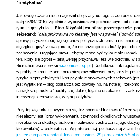
"nietykalna"
Jak swego czasu nieco nagłośnił obejrzany od tego czasu przez dzies
datą 05/04/2015), zgodnie z wypowiedziami pochodzącymi od sekreta
rytm jej gestykulacji,
Piotr Niżyński jest ofiarą przestępczości p
sekretarki
;
"cała prokuratura no niestety jest w sprawie"
(
"powód sp
sprawy przydziela się wg kryteriów politycznych temu a nie innemu 
się zgłosi, gdyż z uwagi na to, że nie każdego dnia każdy jest obec
zachowanie, urągające prawu, chętny może być tylko mały ułamek
ten, który się zgłosi – taką wersję przyznawali też wielokrotnie, w
Nieruchomości serwisu
wiadomości.xp.pl
.) Dodatkowo, jak regularn
w praktyce: ma miejsce sporo niesprawiedliwości, przy każdej posz
ryzyko nieprzychylnych i korupcyjnie motywowanych zachowań (przy
jest wyjątkiem – blog dostarcza też dowody np. na hotele), rzekomo 
największej troski o "apolitycze, dobre, legalne orzekanie" – zask
interwencji kierownictwa, w tym polityków.
Przy tej więc okazji uwydatnia się też obecnie kluczowa różnica w po
niezależny jest "przy wykonywaniu czynności określonych w ustawach
niezależności skutkuje brakiem możliwości zaskarżania jego decyzj
kierowników) w prokuraturze. Wg interpretacji pochodzącej z Unii Eu
justice.europa.eu/content_legal_professions-29-pl-maximizeMS-pl.d