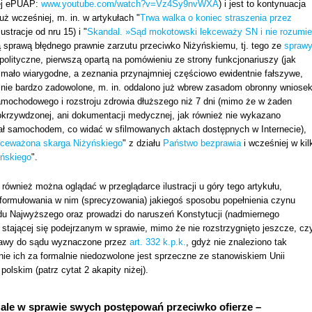
wej ePUAP:
www.youtube.com/watch?v=Vz4Sy9nvWXA
) i jest to kontynuacja
ż wcześniej, m. in. w artykułach "
Trwa walka o koniec straszenia przez
ustracje od nru 15) i "
Skandal. »Sąd mokotowski lekceważy SN i nie rozumie
ną sprawą błędnego prawnie zarzutu przeciwko Niżyńskiemu, tj. tego ze
spraw
olityczne, pierwszą opartą na pomówieniu ze strony funkcjonariuszy (jak
 mało wiarygodne, a zeznania przynajmniej częściowo ewidentnie fałszywe,
lnie bardzo zadowolone, m. in. oddalono już wbrew zasadom obronny wniose
mochodowego i rozstroju zdrowia dłuższego niż 7 dni (mimo że w żaden
okrzywdzonej, ani dokumentacji medycznej, jak również nie wykazano
wał samochodem, co widać w sfilmowanych aktach dostępnych w Internecie),
ekceważona skarga Niżyńskiego
" z działu
Państwo bezprawia
i wcześniej w kil
yńskiego
".
również można oglądać w przeglądarce ilustracji u góry tego artykułu,
sformułowania w nim (sprecyzowania) jakiegoś sposobu popełnienia czynu
du Najwyższego oraz prowadzi do naruszeń Konstytucji (nadmiernego
stającej się podejrzanym w sprawie, mimo że nie rozstrzygnięto jeszcze, cz
prawy do sądu wyznaczone przez
art. 332 k.p.k.
, gdyż nie znaleziono tak
ie ich za formalnie niedozwolone jest sprzeczne ze stanowiskiem Unii
olskim (patrz cytat 2 akapity niżej).
ale w sprawie swych postępowań przeciwko ofierze –