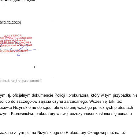
o brak racji po pana stronie"
tj. oficjalnym dokumencie Policji i prokuratora, który w tym przypadku ni
ci co do szczegółów zajścia czynu zarzucanego. Wcześniej taki też
eciwko Niżyńskiemu do sądu, ale w obronę wziął go po licznych protestach
czym. Kierownictwo prokuratury w swej bezczynności zasłania się ponadto
wiązane z tym pisma Niżyńskiego do Prokuratury Okręgowej można też