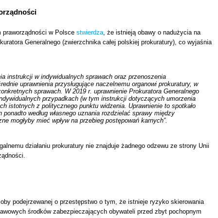
worządności
ym praworządności w Polsce
stwierdza
, że istnieją obawy o nadużycia na
uratora Generalnego (zwierzchnika całej polskiej prokuratury), co wyjaśnia
a instrukcji w indywidualnych sprawach oraz przenoszenia
średnie uprawnienia przysługujące naczelnemu organowi prokuratury, w
 konkretnych sprawach. W 2019 r. uprawnienie Prokuratora Generalnego
indywidualnych przypadkach (w tym instrukcji dotyczących umorzenia
ch istotnych z politycznego punktu widzenia. Uprawnienie to spotkało
 on ponadto według własnego uznania rozdzielać sprawy między
czne mogłyby mieć wpływ na przebieg postępowań karnych”.
alnemu działaniu prokuratury nie znajduje żadnego odzewu ze strony Unii
ządności.
oby podejrzewanej o przestępstwo o tym, że istnieje ryzyko skierowania
odstawowych środków zabezpieczających obywateli przed zbyt pochopnym