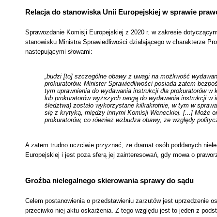
Relacja do stanowiska Unii Europejskiej w sprawie pra
Sprawozdanie Komisji Europejskiej z 2020 r. w zakresie dotycząc
stanowisku Ministra Sprawiedliwości działającego w charakterze Prok
następującymi słowami:
„budzi [to] szczególne obawy z uwagi na możliwość wydawani
prokuratorów. Minister Sprawiedliwości posiada zatem bezpo
tym uprawnienia do wydawania instrukcji dla prokuratorów w
lub prokuratorów wyższych rangą do wydawania instrukcji w 
śledztwa) zostało wykorzystane kilkakrotnie, w tym w sprawa
się z krytyką, między innymi Komisji Weneckiej. [...] Może
prokuratorów, co również wzbudza obawy, że względy polity
A zatem trudno uczciwie przyznać, że dramat osób poddanych nieleg
Europejskiej i jest poza sferą jej zainteresowań, gdy mowa o prawor
Groźba nielegalnego skierowania sprawy do sądu
Celem postanowienia o przedstawieniu zarzutów jest uprzedzenie os
przeciwko niej aktu oskarżenia. Z tego względu jest to jeden z p