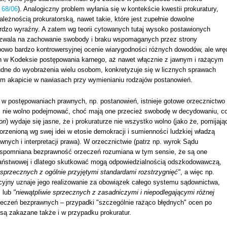
 68/06
). Analogiczny problem wyłania się w kontekście kwestii prokuratury,
leżnością prokuratorską, nawet takie, które jest zupełnie dowolne
rdzo wyraźny. A zatem wg teorii cytowanych tutaj wysoko postawionych
 pozwala na zachowanie swobody i braku wspomaganych przez strony
ypowo bardzo kontrowersyjnej ocenie wiarygodności różnych dowodów, ale wrę
 w Kodeksie postępowania karnego, aż nawet włącznie z jawnym i rażącym
udne do wyobrażenia wielu osobom, konkretyzuje się w licznych sprawach
im akapicie w nawiasach przy wymienianiu rodzajów postanowień.
w postępowaniach prawnych, np. postanowień, istnieje gotowe orzecznictwo
 nie wolno podejmować, choć mają one przecież swobodę w decydowaniu, c
ori
) wydaje się jasne, że i prokuraturze nie wszystko wolno (jako że, pomijają
orzenioną wg swej idei w etosie demokracji i sumienności ludzkiej władzą
ych i interpretacji prawa). W orzecznictwie (patrz np. wyrok Sądu
 wspomniana bezprawność orzeczeń rozumiana w tym sensie, że są one
 państwowej i dlatego skutkować mogą odpowiedzialnością odszkodowawczą,
"sprzecznych z ogólnie przyjętymi standardami rozstrzygnięć"
, a więc np.
yjny uznaje jego realizowanie za obowiązek całego systemu sądownictwa,
, lub
"niewątpliwie sprzecznych z zasadniczymi i niepodlegającymi różnej
rzeczeń bezprawnych – przypadki "szczególnie rażąco błędnych" ocen po
 są zakazane także i w przypadku prokuratur.