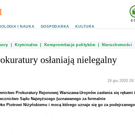
E-
OLOGIA I NAUKA
GOSPODARKA
KULTURA
bory
|
Kryminalne
|
Kompromitacje polityków
|
Nieruchomości
rokuratury osłaniają nielegalny
19 gru 2020 19:
nictwo Prokuratury Rejonowej Warszawa-Ursynów zasłania się rękami 
zecznictwo Sądu Najwyższego (uznawanego za formalnie
wko Piotrowi Niżyńskiemu i mocą którego uznaje się go za podejrzanego