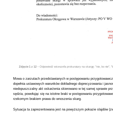
Zdjęcie
1
z 12
– Odpowiedź wiceszefa prokuratury na skargę: "nie, bo nie", "b
Mowa o zarzutach przedstawianych w postępowaniu przygotowawczym, 
dopełnia ustawowych warunków dokładnego doprecyzowania i jasnoś
niedopuszczalny akt oskarżenia skierowano w tej samej sprawie prz
sędzia, powołując się na istotne braki w postępowaniu przygotowaw
rzekomym brakiem prawa do wnoszenia skarg.
Sytuacja ta zaprezentowana jest na powyższym pokazie slajdów (z