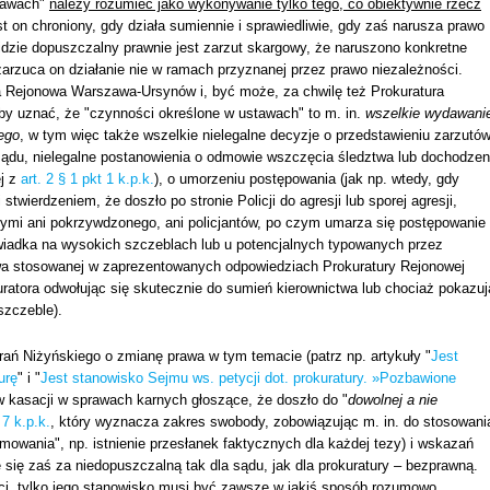
stawach"
należy rozumieć jako wykonywanie tylko tego, co obiektywnie rzecz
st on chroniony, gdy działa sumiennie i sprawiedliwie, gdy zaś narusza prawo
m idzie dopuszczalny prawnie jest zarzut skargowy, że naruszono konkretne
zarzuca on działanie nie w ramach przyznanej przez prawo niezależności.
tura Rejonowa Warszawa-Ursynów i, być może, za chwilę też Prokuratura
by uznać, że "czynności określone w ustawach" to m. in.
wszelkie wydawani
ego
, w tym więc także wszelkie nielegalne decyzje o przedstawieniu zarzutów
sądu, nielegalne postanowienia o odmowie wszczęcia śledztwa lub dochodzen
ej z
art. 2 § 1 pkt 1 k.p.k.
), o umorzeniu postępowania (jak np. wtedy, gdy
stwierdzeniem, że doszło po stronie Policji do agresji lub sporej agresji,
mymi ani pokrzywdzonego, ani policjantów, po czym umarza się postępowanie
świadka na wysokich szczeblach lub u potencjalnych typowanych przez
awa stosowanej w zaprezentowanych odpowiedziach Prokuratury Rejonowej
atora odwołując się skutecznie do sumień kierownictwa lub chociaż pokazuj
szczeble).
arań Niżyńskiego o zmianę prawa w tym temacie (patrz np. artykuły "
Jest
urę
" i "
Jest stanowisko Sejmu ws. petycji dot. prokuratury. »Pozbawione
 kasacji w sprawach karnych głoszące, że doszło do "
dowolnej a nie
 7 k.p.k.
, który wyznacza zakres swobody, zobowiązując m. in. do stosowani
owania", np. istnienie przesłanek faktycznych dla każdej tezy) i wskazań
ię zaś za niedopuszczalną tak dla sądu, jak dla prokuratury – bezprawną.
ści, tylko jego stanowisko musi być zawsze w jakiś sposób rozumowo