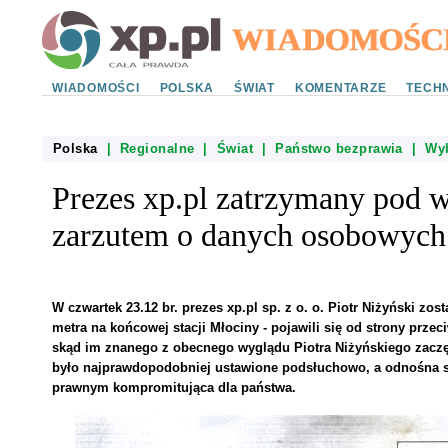
WIADOMOŚCI
POLSKA
ŚWIAT
KOMENTARZE
TECHN
Polska
|
Regionalne
|
Świat
|
Państwo bezprawia
|
Wy
Prezes xp.pl zatrzymany pod
zarzutem o danych osobowych
W czwartek 23.12 br. prezes xp.pl sp. z o. o. Piotr Niżyński z
metra na końcowej stacji Młociny - pojawili się od strony przec
skąd im znanego z obecnego wyglądu Piotra Niżyńskiego zaczęli
było najprawdopodobniej ustawione podsłuchowo, a odnośna s
prawnym kompromitująca dla państwa.