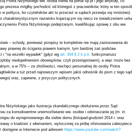
 Piotra Niżyńskiego ww. osoba trafiła na portal xp.pl i jego artykuły, co
tego prezesa mógłby pochodzić od któregoś z pracowników, który w ten sposó
 w polityce, bo czytelników akt to przecież w sądach przewija się mnóstwo).
 o charakterystycznym nazwisku kojarzącym się nieco ze świadczeniem usłu
uczynieniu Piotra Niżyńskiego podejrzanym, kwalifikując sprawę z obu ww.
twie – schody, ponieważ przepisy te kompletnie nie mają zastosowania do
dstawy prawnej do ścigania prawem karnym, tym bardziej zaś podstaw
 i "na wszelki wypadek" (gdyż wg
art. 304 § 2 k.p.k.
funkcjonariusz
byłoby niedopełnieniem obowiązków, czyli przestępstwem), a więc może bez
lnym, a w 75% – ze złośliwości, niechęci personalnej do osoby Piotra
nagłówków a tuż przed najnowszym wpisem jakiś odnośnik do pism z tego sąd
owego) oraz, zapewne, z przyczyn politycznych.
otra Niżyńskiego jako ilustracja skandalicznego obsłużenia przez Sąd
u za konsekwentne uniemożliwianie ww. osobie i odstraszanie jej (m. in.
dostępu do wynajmowanego dla siebie domu (listopad-grudzień 2014 r. oraz
sprawy o kradzież z włamaniem, wytoczonej za próbę sforsowania zabezpiecz
ąż dostępne w Internecie pod adresem
https://www.youtube.com/watch?