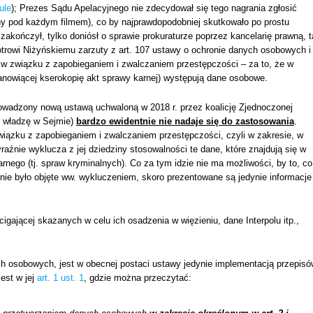
ule
); Prezes Sądu Apelacyjnego nie zdecydował się tego nagrania zgłosić
y pod każdym filmem), co by najprawdopodobniej skutkowało po prostu
akończył, tylko doniósł o sprawie prokuraturze poprzez kancelarię prawną, t
Piotrowi Niżyńskiemu zarzuty z art. 107 ustawy o ochronie danych osobowych i
 w związku z zapobieganiem i zwalczaniem przestępczości – za to, że w
anowiącej kserokopię akt sprawy karnej) występują dane osobowe.
wadzony nową ustawą uchwaloną w 2018 r. przez koalicję Zjednoczonej
e władzę w Sejmie)
bardzo ewidentnie nie nadaje się do zastosowania
.
ązku z zapobieganiem i zwalczaniem przestępczości, czyli w zakresie, w
aźnie wyklucza z jej dziedziny stosowalności te dane, które znajdują się w
ego (tj. spraw kryminalnych). Co za tym idzie nie ma możliwości, by to, co
 nie było objęte ww. wykluczeniem, skoro prezentowane są jedynie informacje
igającej skazanych w celu ich osadzenia w więzieniu, dane Interpolu itp.,
ych osobowych, jest w obecnej postaci ustawy jedynie implementacją przepis
est w jej
art. 1 ust. 1
, gdzie można przeczytać: