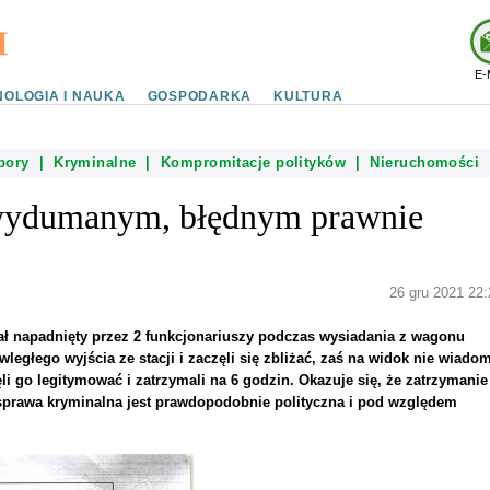
E-
OLOGIA I NAUKA
GOSPODARKA
KULTURA
bory
|
Kryminalne
|
Kompromitacje polityków
|
Nieruchomości
 wydumanym, błędnym prawnie
26 gru 2021 22:
ostał napadnięty przez 2 funkcjonariuszy podczas wysiadania z wagonu
iwległego wyjścia ze stacji i zaczęli się zbliżać, zaś na widok nie wiado
 go legitymować i zatrzymali na 6 godzin. Okazuje się, że zatrzymanie
prawa kryminalna jest prawdopodobnie polityczna i pod względem