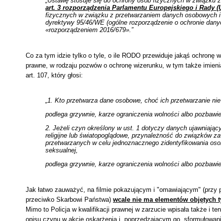
„Ustawę stosuje się do ochrony osób fizycznych w związku
art. 3 rozporządzenia Parlamentu Europejskiego i Rady (U
fizycznych w związku z przetwarzaniem danych osobowych i
dyrektywy 95/46/WE (ogólne rozporządzenie o ochronie danych
«rozporządzeniem 2016/679».”
Co za tym idzie tylko o tyle, o ile RODO przewiduje jakąś ochronę 
prawne, w rodzaju pozwów o ochronę wizerunku, w tym także imienia
art. 107, który głosi:
„1. Kto przetwarza dane osobowe, choć ich przetwarzanie nie 
podlega grzywnie, karze ograniczenia wolności albo pozbawie
2. Jeżeli czyn określony w ust. 1 dotyczy danych ujawniając
religijne lub światopoglądowe, przynależność do związków
przetwarzanych w celu jednoznacznego zidentyfikowania osob
seksualnej,
podlega grzywnie, karze ograniczenia wolności albo pozbawien
Jak łatwo zauważyć, na filmie pokazującym i "omawiającym" (przy
przeciwko Skarbowi Państwa)
wcale nie ma elementów objętych 
Mimo to Policja w kwalifikacji prawnej w zarzucie wpisała także i t
opisu czynu w akcie oskarżenia i, poprzedzającym go, sformułowani