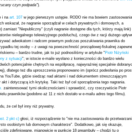
rzucany czyn podpada"
).
e i na
art. 107
w jego pierwszym ustępie. RODO nie ma bowiem zastosowani
iach wskazał, że nagranie sporządzał w celach prywatnych i domowych, a
) zamiast "Niepubliczny" (czyli nagranie dostępne dla tych, którzy mają link)
torów nielegalnego telewizyjnego podsłuchu), czego ów z racji dużego upływ
okazywać adwokatom i radcom prawnym podczas poszukiwania prawnika do
przypadku tej osoby – z uwagi na powszechność prorządowej-fiskalnej zapewn
ńskiemu – bardzo trudne, jak to już podnosiliśmy w artykule "
Piotr Niżyński
ny z sytuacji
"; w istocie e-maile wysłano z konieczności do bardzo wielu
wóch potencjalnie chętnych na współpracę, najwyraźniej specjalnie dobrany
j), dlatego też dla uproszczenia proponowano im (oprócz podesłania po pros
a na YouTube, gdzie siedząc nad aktami i nad dokumentem streszczającym
kt i dotyczącą ich krytykę. Taki też był cel sporządzenia tego nagrania.
k.
zainteresować tymi okolicznościami i sprawdzić, czy rzeczywiście Piotr
elu prawników (podobno aż 11 z nich dostało w e-mailu adres tego filmu).
u, że cel był inny niż prywatny.
ust. 2 pkt c)
głosi, iż rozporządzenie to "nie ma zastosowania do przetwarzan
sto osobistym lub domowym charakterze". Dodatkowo, jak się okazuje,
ściśle zdefiniowane, mianowicie w punkcie 18 preambuły – chodzi tu o