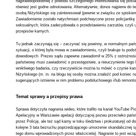
najprawdopodobniej z powodu szczególnego interesowania się postacią
również jest godne odnotowania. Alternatywnie, donos najpierw do 
osobą Niżyńskiego się zainteresował (pewnie w związku ze spiskiem
Zawiadomienie zostało natychmiast podchwycone przez policjantkę
seksualnych, która zadecydowała o przedstawieniu zarzutów, czyli 
przepisów karnych.
Tu jednak zaczynają się – zaczynać się powinny, w normalnym pańs
sytuacji, o której była mowa w zawiadomieniu, czyli brakuje tu po
dowodowych. Prezes sądu zapewne zawiadomił w 25% z ostrożności
państwowy musi zawiadomić o przestępstwie, a nieuczynienie tego 
wnikliwego badania, czy rzeczywiście można tu mówić o czynie kara
Niżyńskiego (m. in. na blogu tej osoby można znaleźć pod koniec 
sugerujących istnienie w nim problemu podsłuchowego i/lub remont
Temat sprawy a przepisy prawa
Sprawa dotyczyła nagrania wideo, które trafiło na kanał YouTube Pi
Apelacyjny w Warszawie apelacji dotyczącej pozwu przeciwko państw
przez Policję, ale też sąd karny w toku śledztwa i prokuraturę) od 
kolejne 3 lata bezruchu poprzedzającego umorzenie skandalicznej 
tego domu wprowadzonych przez właściciela). Nagranie to jest wci