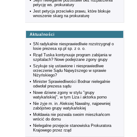
•
Sejm nielegalnie pozostawił bez rozpatrzenia
petycję ws. prokuratury
•
Jest petycja przeciwko prawu, które blokuje
wnoszenie skarg na prokuraturę
Aktualności
•
SN radykalnie niesprawiedliwie rozstrzygnął o
losie prezesa xp.pl sp. z o. o.
•
Rząd Tuska kontynuuje program zabijania w
szpitalach? Nowe podejrzane zgony grupy
•
Szykuje się ustawione i niesprawiedliwe
orzeczenie Sądu Najwyższego w sprawie
Niżyńskiego?
•
Minister Sprawiedliwości Bodnar nielegalnie
odwołał prezesa sądu
•
Nowe dziwne zgony w stylu "grupy
watykańskiej", w tym Liza i aktorka porno
•
Nie żyje m. in. Aleksiej Nawalny, najpewniej
zabójstwo grupy watykańskiej
•
Mołdawia nie pozwala swoim mieszkańcom
wrócić do domu
•
Nielegalne przejęcie stanowiska Prokuratora
Krajowego przez rząd