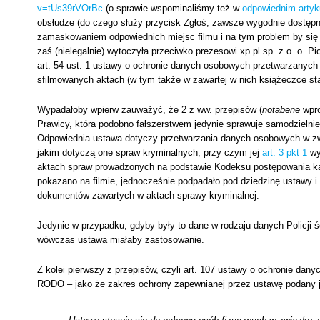
v=tUs39rVOrBc
(o sprawie wspominaliśmy też w
odpowiednim artyk
obsłudze (do czego służy przycisk Zgłoś, zawsze wygodnie dostępn
zamaskowaniem odpowiednich miejsc filmu i na tym problem by się z
zaś (nielegalnie) wytoczyła przeciwko prezesowi xp.pl sp. z o. o. 
art. 54 ust. 1 ustawy o ochronie danych osobowych przetwarzanych
sfilmowanych aktach (w tym także w zawartej w nich książeczce st
Wypadałoby wpierw zauważyć, że 2 z ww. przepisów (
notabene
wpro
Prawicy, która podobno fałszerstwem jedynie sprawuje samodzielni
Odpowiednia ustawa dotyczy przetwarzania danych osobowych w zwi
jakim dotyczą one spraw kryminalnych, przy czym jej
art. 3 pkt 1
wyr
aktach spraw prowadzonych na podstawie Kodeksu postępowania karn
pokazano na filmie, jednocześnie podpadało pod dziedzinę ustawy i
dokumentów zawartych w aktach sprawy kryminalnej.
Jedynie w przypadku, gdyby były to dane w rodzaju danych Policji śc
wówczas ustawa miałaby zastosowanie.
Z kolei pierwszy z przepisów, czyli art. 107 ustawy o ochronie dan
RODO – jako że zakres ochrony zapewnianej przez ustawę podany j