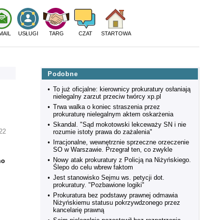
MAIL
USŁUGI
TARG
CZAT
STARTOWA
Podobne
•
To już oficjalne: kierownicy prokuratury osłaniają
nielegalny zarzut przeciw twórcy xp.pl
•
Trwa walka o koniec straszenia przez
prokuraturę nielegalnym aktem oskarżenia
•
Skandal. "Sąd mokotowski lekceważy SN i nie
22
rozumie istoty prawa do zażalenia"
•
Irracjonalne, wewnętrznie sprzeczne orzeczenie
SO w Warszawie. Przegrał ten, co zwykle
•
Nowy atak prokuratury z Policją na Niżyńskiego.
mo
Ślepo do celu wbrew faktom
•
Jest stanowisko Sejmu ws. petycji dot.
prokuratury. "Pozbawione logiki"
•
Prokuratura bez podstawy prawnej odmawia
Niżyńskiemu statusu pokrzywdzonego przez
kancelarię prawną