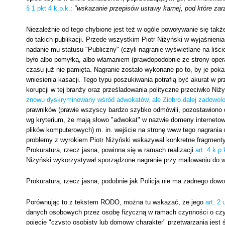
§ 1 pkt 4 k.p.k.
:
"wskazanie przepisów ustawy karnej, pod które za
Niezależnie od tego chybione jest też w ogóle powoływanie się takż
do takich publikacji. Przede wszystkim Piotr Niżyński w wyjaśnien
nadanie mu statusu "Publiczny" (czyli nagranie wyświetlane na liście
było albo pomyłką, albo włamaniem (prawdopodobnie ze strony opera
czasu już nie pamięta. Nagranie zostało wykonane po to, by je p
wniesienia kasacji. Tego typu poszukiwania potrafią być akurat w 
korupcji w tej branży oraz prześladowania polityczne przeciwko Niży
znowu dyskryminowany wśród adwokatów, ale Ziobro dalej zadowolo
prawników (prawie wszyscy bardzo szybko odmówili, pozostawiono d
wg kryterium, że mają słowo "adwokat" w nazwie domeny internetowe
plików komputerowych) m. in. wejście na stronę www tego nagrani
problemy z wyrokiem Piotr Niżyński wskazywał konkretne fragmenty a
Prokuratura, rzecz jasna, powinna się w ramach realizacji
art. 4 k.p.
Niżyński wykorzystywał sporządzone nagranie przy mailowaniu do wi
Prokuratura, rzecz jasna, podobnie jak Policja nie ma żadnego dowod
Porównując to z tekstem RODO, można tu wskazać, że jego
art. 2 
danych osobowych przez osobę fizyczną w ramach czynności o czy
pojęcie "czysto osobisty lub domowy charakter" przetwarzania jest 