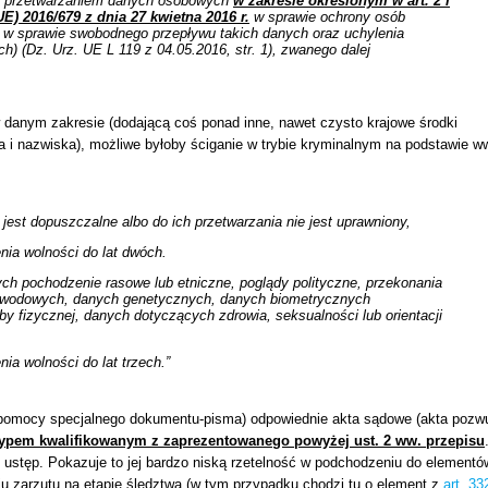
 z przetwarzaniem danych osobowych
w zakresie określonym w art. 2 i
E) 2016/679 z dnia 27 kwietna 2016 r.
w sprawie ochrony osób
 w sprawie swobodnego przepływu takich danych oraz uchylenia
) (Dz. Urz. UE L 119 z 04.05.2016, str. 1), zwanego dalej
w danym zakresie (dodającą coś ponad inne, nawet czysto krajowe środki
 i nazwiska), możliwe byłoby ściganie w trybie kryminalnym na podstawie w
jest dopuszczalne albo do ich przetwarzania nie jest uprawniony,
nia wolności do lat dwóch.
ych pochodzenie rasowe lub etniczne, poglądy polityczne, przekonania
 zawodowych, danych genetycznych, danych biometrycznych
y fizycznej, danych dotyczących zdrowia, seksualności lub orientacji
ia wolności do lat trzech.”
 pomocy specjalnego dokumentu-pisma) odpowiednie akta sądowe (akta pozw
typem kwalifikowanym z zaprezentowanego powyżej ust. 2 ww. przepisu
en ustęp. Pokazuje to jej bardzo niską rzetelność w podchodzeniu do elementó
u zarzutu na etapie śledztwa (w tym przypadku chodzi tu o element z
art. 33