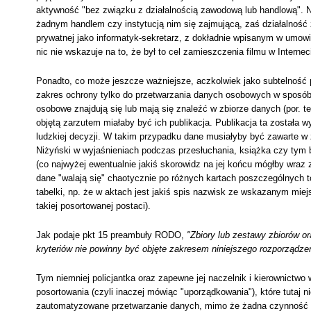
aktywność "bez związku z działalnością zawodową lub handlową". Ni
żadnym handlem czy instytucją nim się zajmującą, zaś działalność 
prywatnej jako informatyk-sekretarz, z dokładnie wpisanym w umow
nic nie wskazuje na to, że był to cel zamieszczenia filmu w Internec
Ponadto, co może jeszcze ważniejsze, aczkolwiek jako subtelnoś
zakres ochrony tylko do przetwarzania danych osobowych w sposób
osobowe znajdują się lub mają się znaleźć w zbiorze danych (por. 
objętą zarzutem miałaby być ich publikacja. Publikacja ta została
ludzkiej decyzji. W takim przypadku dane musiałyby być zawarte w
Niżyński w wyjaśnieniach podczas przesłuchania, książka czy tym b
(co najwyżej ewentualnie jakiś skorowidz na jej końcu mógłby wraz z
dane "walają się" chaotycznie po różnych kartach poszczególnych
tabelki, np. że w aktach jest jakiś spis nazwisk ze wskazanym miej
takiej posortowanej postaci).
Jak podaje pkt 15 preambuły RODO,
"Zbiory lub zestawy zbiorów o
kryteriów nie powinny być objęte zakresem niniejszego rozporządze
Tym niemniej policjantka oraz zapewne jej naczelnik i kierownictwo 
posortowania (czyli inaczej mówiąc "uporządkowania"), które tutaj 
zautomatyzowane przetwarzanie danych, mimo że żadna czynność Pi