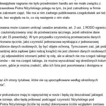
ewątpliwie nagranie nie było przedmiotem handlu ani nie miało związku z
zawodowa Piotra Niżyńskiego polega na tym, że jest zatrudniony w firmie
ie zakresem zajęć. Nie ma w nim żadnego publikowania czegokolwiek ani też
ie, bez względu na to, co się następnie z nim stało.
ć prawna może czasem umknąć uwadze amatorów, art. 2 ust. 1 RODO ogranic
 zautomatyzowany oraz do przetwarzania ręcznego, jeżeli odnośne dane
też pkt 15 preambuły). W tym przypadku czynnością przetwarzania danych
 wykonana ręcznie, jako czynność jednorazowa wynikająca z jednorazowej
 zbiorze danych osobowych, by być objęte ochroną. Tymczasem zaś, jak pod
ardziej akta sądowe (jako rodzaj książki) nie jest zbiorem danych osobowyc
 jej odpowiednimi stronami pełnić tę rolę, ale w aktach nie ma czegoś takiego
 tomów – nie ma czegoś takiego, że można wyszukiwać wg określonych kolu
scem, gdzie je można znaleźć, albo ich lista jest posortowana i dostępna w
raz ich strony tytułowe, które nie są uporządkowane według określonych
nia"
.
w prokuraturze mają to najwyraźniej w nosie i będą się doszukiwać jakiegoś
nie istnieje, albo będą próbować podciągać czynność Niżyńskiego pod
otra Niżyńskiego (ściśle tej osoby) dokonywana ściśle względem zestawu