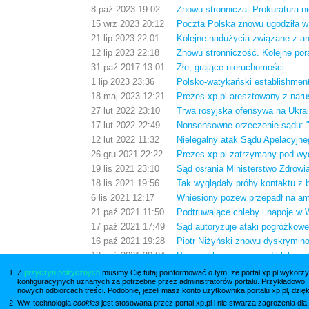
8 paź 2023 19:02
Znowu stronnicza. Prokuratura n
15 wrz 2023 20:12
Poczta Polska znowu ugodziła w
21 lip 2023 22:01
Kolejne nadużycia związane z ar
12 lip 2023 22:18
Znowu stronniczość. Kolejne por
31 paź 2017 13:01
Złe, grające nieruchomości
1 lip 2023 23:36
Polsko-watykański establishmen
18 maj 2023 12:21
Prezes xp.pl aresztowany z nar
27 lut 2022 23:10
Trwa rosyjska ofensywa na Ukrai
17 lut 2022 22:49
Nonsensowne orzeczenie sądu: "
12 lut 2022 11:32
Nielegalny atak Sądu Apelacyjne
26 gru 2021 22:22
Prezes xp.pl zatrzymany pod w
19 lis 2021 23:10
Sąd osłania Ministerstwo Zdrow
18 lis 2021 19:56
Tak wyglądały próby kontaktu z 
6 lis 2021 12:17
Wniesiony pozew przepadł na ame
21 paź 2021 11:50
Podtruwające chleby i napoje w 
17 paź 2021 17:49
Sąd autoryzuje ataki pogróżkowe
16 paź 2021 19:28
Piotr Niżyński znowu dyskrymino
12 paź 2021 20:04
Przez pół miesiąca rząd blokował
18 wrz 2021 21:34
Odmowa ścigania sędziów łamią
Z
przyczyn politycznych
musimy Cię tutaj poinformować o tym, że portal xp.pl wykorzy
konfiguracyjnych uznanych za potrzebne przez administratorów portalu. Przykładowo,
31 lip 2021 20:20
Co jest nie w porządku z nowy
nowych odbiorcach treści. Podobnie, jeżeli masz konto użytkownika portalu xp.pl, dzię
Ww. technologia
cookies
jest stosowana przez portal xp.pl i nie stwarza zagrożenia dl