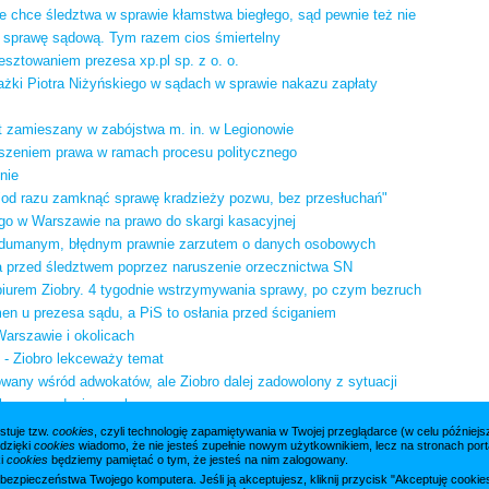
ie chce śledztwa w sprawie kłamstwa biegłego, sąd pewnie też nie
 sprawę sądową. Tym razem cios śmiertelny
esztowaniem prezesa xp.pl sp. z o. o.
ażki Piotra Niżyńskiego w sądach w sprawie nakazu zapłaty
t zamieszany w zabójstwa m. in. w Legionowie
uszeniem prawa w ramach procesu politycznego
nie
od razu zamknąć sprawę kradzieży pozwu, bez przesłuchań"
go w Warszawie na prawo do skargi kasacyjnej
ydumanym, błędnym prawnie zarzutem o danych osobowych
ia przed śledztwem poprzez naruszenie orzecznictwa SN
biurem Ziobry. 4 tygodnie wstrzymywania sprawy, po czym bezruch
n u prezesa sądu, a PiS to osłania przed ściganiem
Warszawie i okolicach
 - Ziobro lekceważy temat
wany wśród adwokatów, ale Ziobro dalej zadowolony z sytuacji
 sprawozdanie xp.pl sp. z o. o.
cych prawo uprawomocniona przez sąd
stuje tzw.
cookies
, czyli technologię zapamiętywania w Twojej przeglądarce (w celu późnie
 dzięki
cookies
wiadomo, że nie jesteś zupełnie nowym użytkownikiem, lecz na stronach porta
m postanowieniem Sądu Najwyższego
ki
cookies
będziemy pamiętać o tym, że jesteś na nim zalogowany.
a bezpieczeństwa Twojego komputera. Jeśli ją akceptujesz, kliknij przycisk "Akceptuję cook