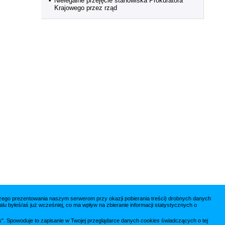
•
Nielegalne przejęcie stanowiska Prokuratora
Krajowego przez rząd
jszego prezentowania naszym serwerom przy okazji pobierania treści) drobnych danych
lu byłeś/aś już wcześniej, co ma wpływ na zbieranie informacji statystycznych o
ies". Spowoduje to zapisanie w Twojej przeglądarce danych
cookies
świadczących o tej