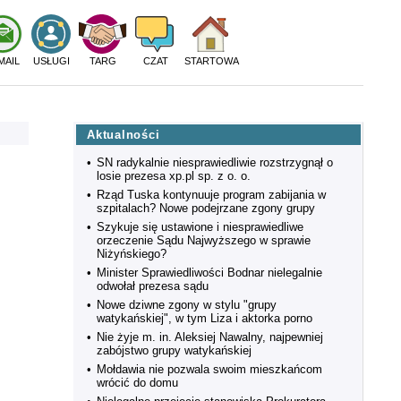
MAIL
USŁUGI
TARG
CZAT
STARTOWA
Aktualności
•
SN radykalnie niesprawiedliwie rozstrzygnął o
losie prezesa xp.pl sp. z o. o.
•
Rząd Tuska kontynuuje program zabijania w
szpitalach? Nowe podejrzane zgony grupy
•
Szykuje się ustawione i niesprawiedliwe
orzeczenie Sądu Najwyższego w sprawie
Niżyńskiego?
•
Minister Sprawiedliwości Bodnar nielegalnie
odwołał prezesa sądu
•
Nowe dziwne zgony w stylu "grupy
watykańskiej", w tym Liza i aktorka porno
•
Nie żyje m. in. Aleksiej Nawalny, najpewniej
zabójstwo grupy watykańskiej
•
Mołdawia nie pozwala swoim mieszkańcom
wrócić do domu