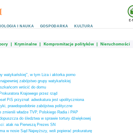
E-
OLOGIA I NAUKA
GOSPODARKA
KULTURA
bory
|
Kryminalne
|
Kompromitacje polityków
|
Nieruchomości
y watykańskiej", w tym Liza i aktorka porno
, najpewniej zabójstwo grupy watykańskiej
eszkańcom wrócić do domu
 Prokuratora Krajowego przez rząd
eł PiS przyznał: adwokatura jest upolityczniona
tyki, prawdopodobnie zabójstwa polityczne
e zmienili władze TVP, Polskiego Radia i PAP
opuszcza do śledztwa w sprawie tortury dźwiękowej
ści: atak na Pierwszą Prezes SN
ma w nosie Sąd Najwyższy, woli popierać prokuraturę