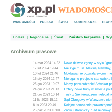
WIADOMOŚCI
POLSKA
ŚWIAT
KOMENTARZE
TECHN
Polska
|
Regionalne
|
Świat
|
Państwo bezprawia
|
Wy
Archiwum prasowe
14 mar 2024 14:22
Nowe dziwne zgony w stylu "grup
17 lut 2024 19:44
Nie żyje m. in. Aleksiej Nawalny
10 lut 2024 21:46
Mołdawia nie pozwala swoim mi
15 sty 2024 12:47
Nielegalne przejęcie stanowiska
25 gru 2023 19:07
Mamy potwierdzenie! Adwokat-pos
24 gru 2023 21:13
Cztery nowe trupy w świecie poli
21 gru 2023 10:14
Tusk z Sienkiewiczem nielegalni
11 lis 2023 15:12
Sąd Okręgowy w Warszawie nie d
8 lis 2023 20:49
Kolejne naruszenie praworządno
25 paź 2023 16:00
Znowu stronniczy. Sąd rejonowy 