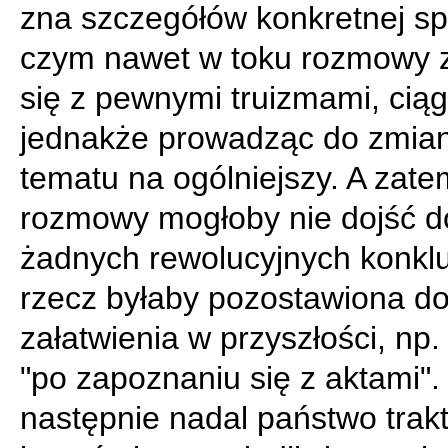
zna szczegółów konkretnej sp
czym nawet w toku rozmowy 
się z pewnymi truizmami, ciąg
jednakże prowadząc do zmia
tematu na ogólniejszy. A zate
rozmowy mogłoby nie dojść d
żadnych rewolucyjnych konkluz
rzecz byłaby pozostawiona d
załatwienia w przyszłości, np.
"po zapoznaniu się z aktami". 
następnie nadal państwo trak