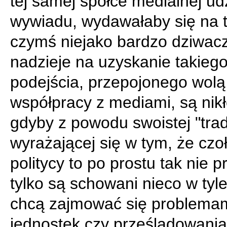
tej samej spółce medialnej ud
wywiadu, wydawałaby się na t
czymś niejako bardzo dziwac
nadzieje na uzyskanie takieg
podejścia, przepojonego wolą
współpracy z mediami, są nikł
gdyby z powodu swoistej "trady
wyrażającej się w tym, że czo
politycy to po prostu tak nie p
tylko są schowani nieco w tyle 
chcą zajmować się problema
jednostek czy prześladowania