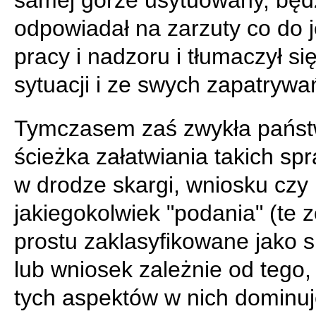
samej górze usytuowany, będ
odpowiadał na zarzuty co do 
pracy i nadzoru i tłumaczył się
sytuacji i ze swych zapatrywa
Tymczasem zaś zwykła pańs
ścieżka załatwiania takich spr
w drodze skargi, wniosku czy
jakiegokolwiek "podania" (te z
prostu zaklasyfikowane jako 
lub wniosek zależnie od tego, 
tych aspektów w nich dominuje