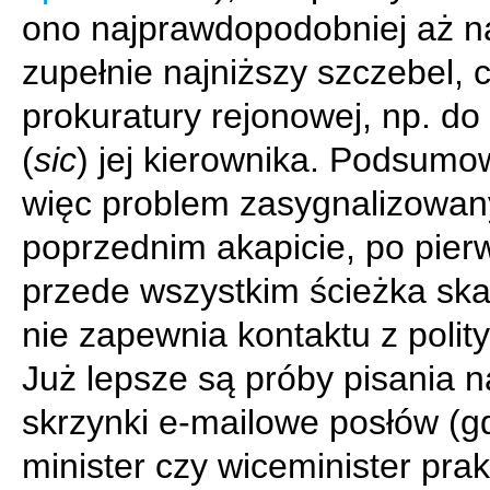
ono najprawdopodobniej aż n
zupełnie najniższy szczebel, c
prokuratury rejonowej, np. do
(
sic
) jej kierownika. Podsumo
więc problem zasygnalizowan
poprzednim akapicie, po pier
przede wszystkim ścieżka sk
nie zapewnia kontaktu z polit
Już lepsze są próby pisania n
skrzynki e-mailowe posłów (g
minister czy wiceminister pra