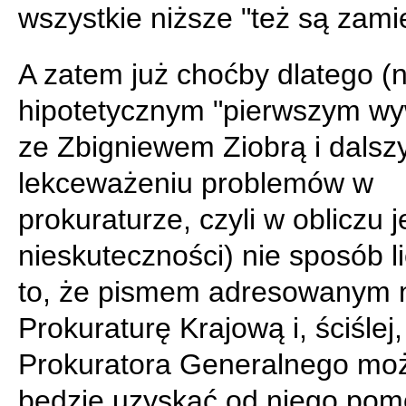
wszystkie niższe "też są zami
A zatem już choćby dlatego (
hipotetycznym "pierwszym wy
ze Zbigniewem Ziobrą i dals
lekceważeniu problemów w
prokuraturze, czyli w obliczu 
nieskuteczności) nie sposób l
to, że pismem adresowanym 
Prokuraturę Krajową i, ściślej,
Prokuratora Generalnego mo
będzie uzyskać od niego pom