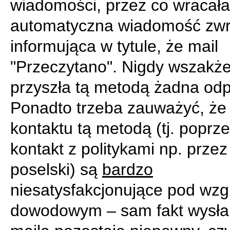
wiadomości, przez co wracała
automatyczna wiadomość zwr
informująca w tytule, że mail
"Przeczytano". Nigdy wszakże
przyszła tą metodą żadna od
Ponadto trzeba zauważyć, że
kontaktu tą metodą (tj. poprz
kontakt z politykami np. przez
poselski) są
bardzo
niesatysfakcjonujące pod wz
dowodowym – sam fakt wysłan