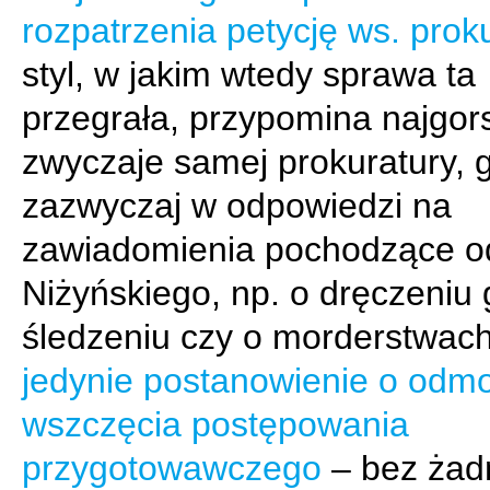
rozpatrzenia petycję ws. prok
styl, w jakim wtedy sprawa ta
przegrała, przypomina najgor
zwyczaje samej prokuratury, 
zazwyczaj w odpowiedzi na
zawiadomienia pochodzące od
Niżyńskiego, np. o dręczeniu 
śledzeniu czy o morderstwac
jedynie postanowienie o odm
wszczęcia postępowania
przygotowawczego
– bez żad