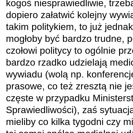
kogoś niesprawiedliwie, trzeb
dopiero załatwić kolejny wywi
takim politykiem, to już jedna
mogłoby być bardzo trudne, 
czołowi politycy to ogólnie pr
bardzo rzadko udzielają med
wywiadu (wolą np. konferencj
prasowe, co też zresztą nie je
częste w przypadku Ministers
Sprawiedliwości), zaś sytuacj
mieliby co kilka tygodni czy m