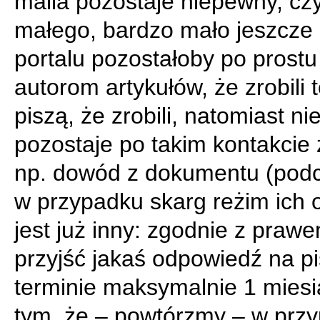
maila pozostaje niepewny, cz
małego, bardzo mało jeszcze
portalu pozostałoby po prostu
autorom artykułów, że zrobili t
piszą, że zrobili, natomiast ni
pozostaje po takim kontakcie
np. dowód z dokumentu (pod
w przypadku skarg reżim ich 
jest już inny: zgodnie z praw
przyjść jakaś odpowiedź na p
terminie maksymalnie 1 miesi
tym, że – powtórzmy – w przy