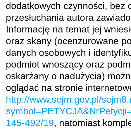
dodatkowych czynności, bez 
przesłuchania autora zawiado
Informację na temat jej wnies
oraz skany (ocenzurowane p
danych osobowych i identyfik
podmiot wnoszący oraz podm
oskarżany o nadużycia) moż
oglądać na stronie internetow
http://www.sejm.gov.pl/sejm8.
symbol=PETYCJA&NrPetycji
145-492/19
, natomiast kompl