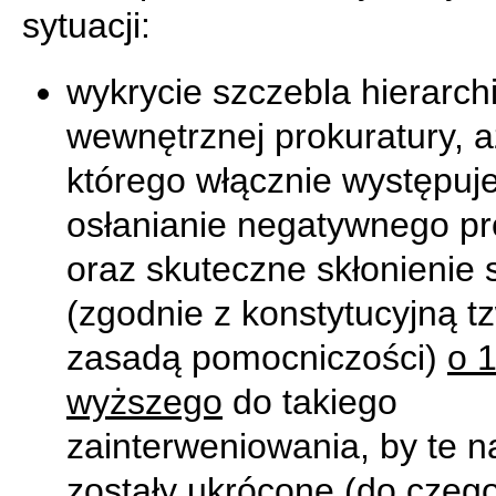
sytuacji:
wykrycie szczebla hierarchi
wewnętrznej prokuratury, a
którego włącznie występuj
osłanianie negatywnego pr
oraz skuteczne skłonienie 
(zgodnie z konstytucyjną t
zasadą pomocniczości)
o 
wyższego
do takiego
zainterweniowania, by te n
zostały ukrócone (do czego