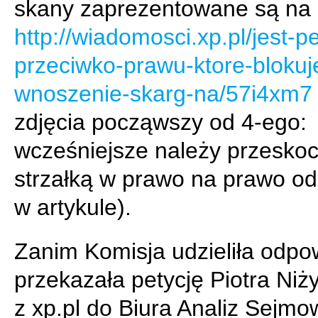
skany zaprezentowane są na
http://wiadomosci.xp.pl/jest-pe
przeciwko-prawu-ktore-blokuj
wnoszenie-skarg-na/57i4xm7
zdjęcia począwszy od 4-ego:
wcześniejsze należy przesko
strzałką w prawo na prawo od
w artykule).
Zanim Komisja udzieliła odpo
przekazała petycję Piotra Niż
z xp.pl do Biura Analiz Sejmo