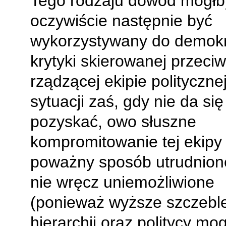
Tego rodzaju dowód mógłb
oczywiście następnie być
wykorzystywany do demokr
krytyki skierowanej przeci
rządzącej ekipie polityczne
sytuacji zaś, gdy nie da się
pozyskać, owo słuszne
kompromitowanie tej ekipy 
poważny sposób utrudnione,
nie wręcz uniemożliwione
(ponieważ wyższe szczebl
hierarchii oraz politycy mo