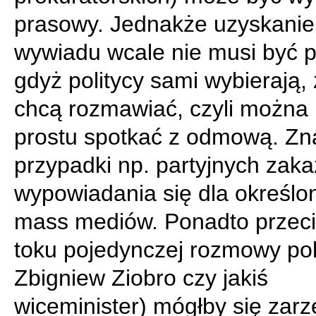
prasowy. Jednakże uzyskanie
wywiadu wcale nie musi być p
gdyż politycy sami wybierają, 
chcą rozmawiać, czyli można 
prostu spotkać z odmową. Zn
przypadki np. partyjnych zak
wypowiadania się dla określo
mass mediów. Ponadto przec
toku pojedynczej rozmowy poli
Zbigniew Ziobro czy jakiś
wiceminister) mógłby się zarz