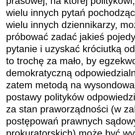
prasowej, na której politykowi
wielu innych pytań pochodzą
wielu innych dziennikarzy, m
próbować zadać jakieś pojed
pytanie i uzyskać króciutką o
to trochę za mało, by egzek
demokratyczną odpowiedzialn
zatem metodą na wysondowa
postawy polityków odpowiedz
za stan praworządności (w za
postępowań prawnych sądowy
prokuratorskich) może być w