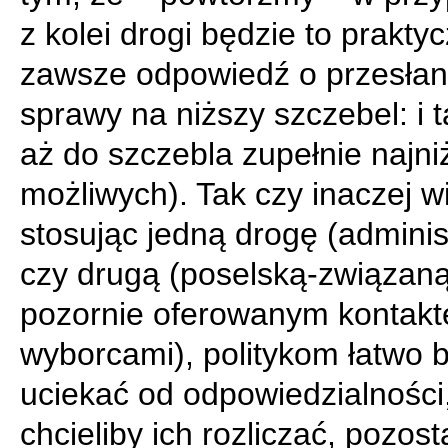
z kolei drogi będzie to prakty
zawsze odpowiedź o przesłan
sprawy na niższy szczebel: i t
aż do szczebla zupełnie najni
możliwych). Tak czy inaczej w
stosując jedną drogę (adminis
czy drugą (poselską-związaną
pozornie oferowanym kontak
wyborcami), politykom łatwo 
uciekać od odpowiedzialności,
chcieliby ich rozliczać, pozost