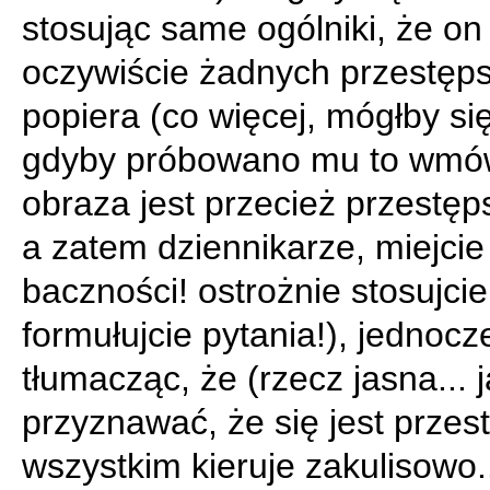
stosując same ogólniki, że on
oczywiście żadnych przestęps
popiera (co więcej, mógłby się
gdyby próbowano mu to wmów
obraza jest przecież przestę
a zatem dziennikarze, miejcie
baczności! ostrożnie stosujcie
formułujcie pytania!), jednocz
tłumacząc, że (rzecz jasna... j
przyznawać, że się jest przes
wszystkim kieruje zakulisowo..