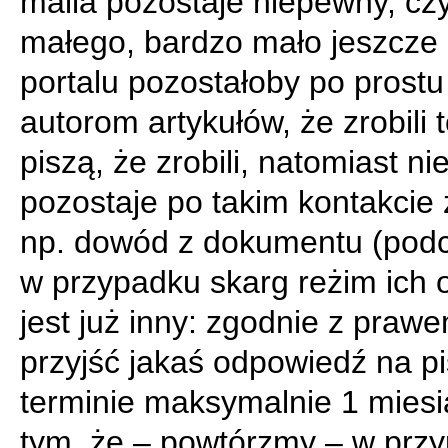
maila pozostaje niepewny, cz
małego, bardzo mało jeszcze
portalu pozostałoby po prostu
autorom artykułów, że zrobili t
piszą, że zrobili, natomiast ni
pozostaje po takim kontakcie
np. dowód z dokumentu (pod
w przypadku skarg reżim ich 
jest już inny: zgodnie z praw
przyjść jakaś odpowiedź na p
terminie maksymalnie 1 miesi
tym, że – powtórzmy – w przy