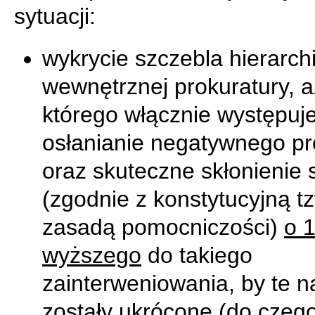
sytuacji:
wykrycie szczebla hierarchi
wewnętrznej prokuratury, a
którego włącznie występuj
osłanianie negatywnego pr
oraz skuteczne skłonienie 
(zgodnie z konstytucyjną t
zasadą pomocniczości)
o 
wyższego
do takiego
zainterweniowania, by te n
zostały ukrócone (do czego