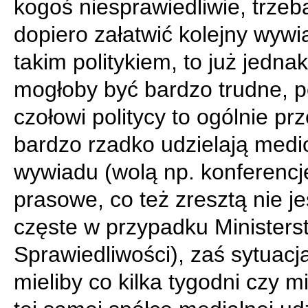
kogoś niesprawiedliwie, trzeb
dopiero załatwić kolejny wywi
takim politykiem, to już jedna
mogłoby być bardzo trudne, 
czołowi politycy to ogólnie pr
bardzo rzadko udzielają med
wywiadu (wolą np. konferencj
prasowe, co też zresztą nie je
częste w przypadku Ministers
Sprawiedliwości), zaś sytuacj
mieliby co kilka tygodni czy m