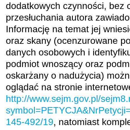
dodatkowych czynności, bez 
przesłuchania autora zawiado
Informację na temat jej wnies
oraz skany (ocenzurowane p
danych osobowych i identyfik
podmiot wnoszący oraz podm
oskarżany o nadużycia) moż
oglądać na stronie internetow
http://www.sejm.gov.pl/sejm8.
symbol=PETYCJA&NrPetycji
145-492/19
, natomiast kompl