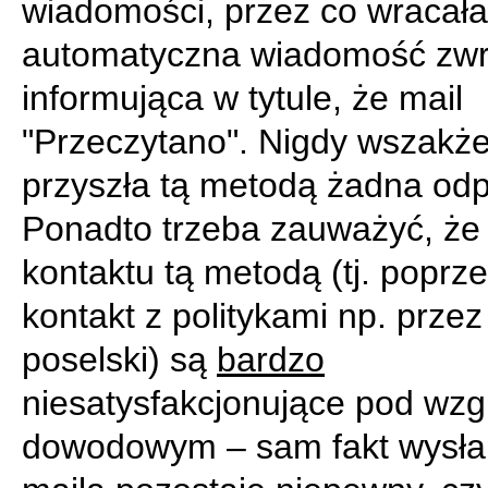
wiadomości, przez co wracała
automatyczna wiadomość zwr
informująca w tytule, że mail
"Przeczytano". Nigdy wszakże
przyszła tą metodą żadna od
Ponadto trzeba zauważyć, że
kontaktu tą metodą (tj. poprz
kontakt z politykami np. przez
poselski) są
bardzo
niesatysfakcjonujące pod wz
dowodowym – sam fakt wysłan