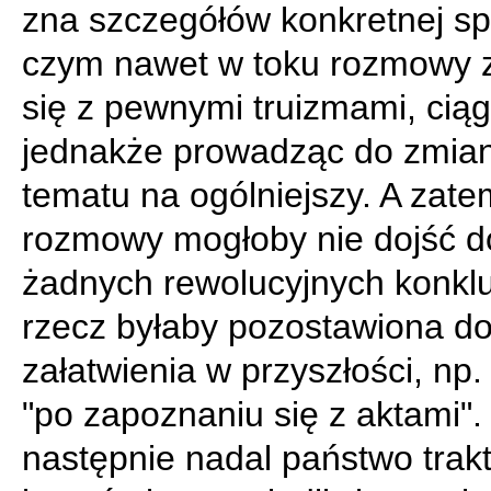
zna szczegółów konkretnej sp
czym nawet w toku rozmowy 
się z pewnymi truizmami, ciąg
jednakże prowadząc do zmia
tematu na ogólniejszy. A zate
rozmowy mogłoby nie dojść d
żadnych rewolucyjnych konkluz
rzecz byłaby pozostawiona d
załatwienia w przyszłości, np.
"po zapoznaniu się z aktami". 
następnie nadal państwo trak