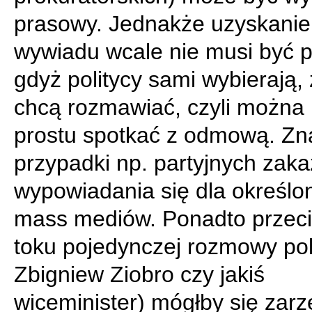
prasowy. Jednakże uzyskanie
wywiadu wcale nie musi być p
gdyż politycy sami wybierają, 
chcą rozmawiać, czyli można 
prostu spotkać z odmową. Zn
przypadki np. partyjnych zak
wypowiadania się dla określo
mass mediów. Ponadto przec
toku pojedynczej rozmowy poli
Zbigniew Ziobro czy jakiś
wiceminister) mógłby się zarz