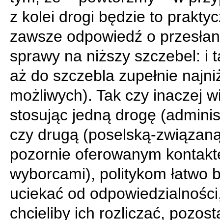
z kolei drogi będzie to prakty
zawsze odpowiedź o przesłan
sprawy na niższy szczebel: i t
aż do szczebla zupełnie najni
możliwych). Tak czy inaczej w
stosując jedną drogę (adminis
czy drugą (poselską-związaną
pozornie oferowanym kontak
wyborcami), politykom łatwo 
uciekać od odpowiedzialności,
chcieliby ich rozliczać, pozost