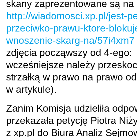
skany zaprezentowane są na
http://wiadomosci.xp.pl/jest-pe
przeciwko-prawu-ktore-blokuj
wnoszenie-skarg-na/57i4xm7
zdjęcia począwszy od 4-ego:
wcześniejsze należy przesko
strzałką w prawo na prawo od
w artykule).
Zanim Komisja udzieliła odpo
przekazała petycję Piotra Niż
z xp.pl do Biura Analiz Sejmo