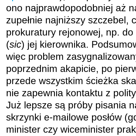
ono najprawdopodobniej aż n
zupełnie najniższy szczebel, c
prokuratury rejonowej, np. do
(
sic
) jej kierownika. Podsumo
więc problem zasygnalizowan
poprzednim akapicie, po pier
przede wszystkim ścieżka sk
nie zapewnia kontaktu z polit
Już lepsze są próby pisania n
skrzynki e-mailowe posłów (g
minister czy wiceminister pra