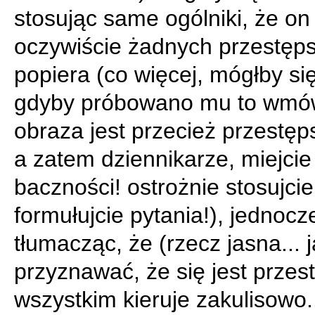
stosując same ogólniki, że on
oczywiście żadnych przestęps
popiera (co więcej, mógłby się
gdyby próbowano mu to wmów
obraza jest przecież przestę
a zatem dziennikarze, miejcie
baczności! ostrożnie stosujcie
formułujcie pytania!), jednocz
tłumacząc, że (rzecz jasna... j
przyznawać, że się jest przes
wszystkim kieruje zakulisowo..