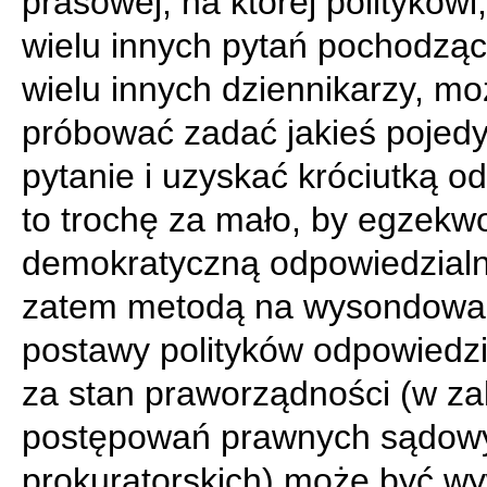
prasowej, na której politykowi
wielu innych pytań pochodzą
wielu innych dziennikarzy, m
próbować zadać jakieś pojed
pytanie i uzyskać króciutką o
to trochę za mało, by egzek
demokratyczną odpowiedzialn
zatem metodą na wysondowa
postawy polityków odpowiedz
za stan praworządności (w za
postępowań prawnych sądowy
prokuratorskich) może być w