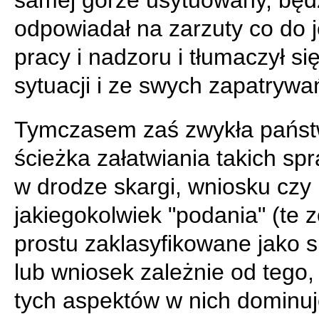
samej górze usytuowany, będ
odpowiadał na zarzuty co do 
pracy i nadzoru i tłumaczył się
sytuacji i ze swych zapatrywa
Tymczasem zaś zwykła pańs
ścieżka załatwiania takich spr
w drodze skargi, wniosku czy
jakiegokolwiek "podania" (te z
prostu zaklasyfikowane jako 
lub wniosek zależnie od tego, 
tych aspektów w nich dominuje