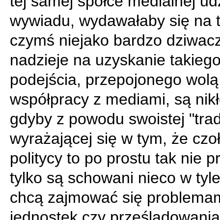
tej samej spółce medialnej ud
wywiadu, wydawałaby się na t
czymś niejako bardzo dziwac
nadzieje na uzyskanie takieg
podejścia, przepojonego wolą
współpracy z mediami, są nikł
gdyby z powodu swoistej "trady
wyrażającej się w tym, że czo
politycy to po prostu tak nie p
tylko są schowani nieco w tyle 
chcą zajmować się problema
jednostek czy prześladowania