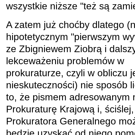
wszystkie niższe "też są zami
A zatem już choćby dlatego (
hipotetycznym "pierwszym wy
ze Zbigniewem Ziobrą i dals
lekceważeniu problemów w
prokuraturze, czyli w obliczu 
nieskuteczności) nie sposób l
to, że pismem adresowanym 
Prokuraturę Krajową i, ściślej,
Prokuratora Generalnego mo
będzie uzyskać od niego pom