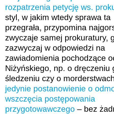
rozpatrzenia petycję ws. prok
styl, w jakim wtedy sprawa ta
przegrała, przypomina najgor
zwyczaje samej prokuratury, 
zazwyczaj w odpowiedzi na
zawiadomienia pochodzące od
Niżyńskiego, np. o dręczeniu 
śledzeniu czy o morderstwac
jedynie postanowienie o odm
wszczęcia postępowania
przygotowawczego
– bez żad