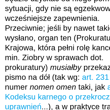
sytuacji, gdy nie są egzekwo
wcześniejsze zapewnienia.
Przeciwnie; jeśli by nawet tak
wysłano, organ ten (Prokurat
Krajowa, która pełni rolę kance
min. Ziobry w sprawach dot.
prokuratury)
musiałby
przeka
pismo na dół (tak wg:
art. 231
numer
nomen omen
taki, jak
Kodeksu karnego o przekrocz
uprawnień
...), a w praktyce tr