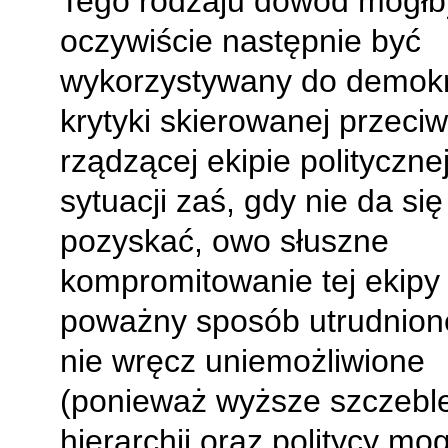
Tego rodzaju dowód mógłb
oczywiście następnie być
wykorzystywany do demokr
krytyki skierowanej przeci
rządzącej ekipie polityczne
sytuacji zaś, gdy nie da się
pozyskać, owo słuszne
kompromitowanie tej ekipy 
poważny sposób utrudnione,
nie wręcz uniemożliwione
(ponieważ wyższe szczebl
hierarchii oraz politycy mo