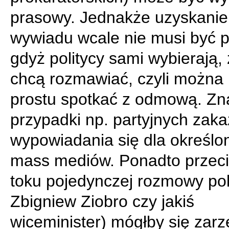
prasowy. Jednakże uzyskanie
wywiadu wcale nie musi być p
gdyż politycy sami wybierają, 
chcą rozmawiać, czyli można 
prostu spotkać z odmową. Zn
przypadki np. partyjnych zak
wypowiadania się dla określo
mass mediów. Ponadto przec
toku pojedynczej rozmowy poli
Zbigniew Ziobro czy jakiś
wiceminister) mógłby się zarz