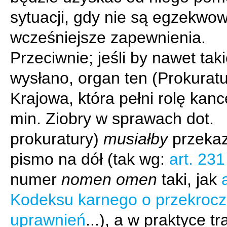
sytuacji, gdy nie są egzekwo
wcześniejsze zapewnienia.
Przeciwnie; jeśli by nawet tak
wysłano, organ ten (Prokurat
Krajowa, która pełni rolę kance
min. Ziobry w sprawach dot.
prokuratury)
musiałby
przeka
pismo na dół (tak wg:
art. 231
numer
nomen omen
taki, jak
Kodeksu karnego o przekrocz
uprawnień
...), a w praktyce tr