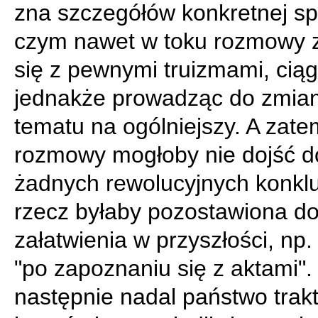
zna szczegółów konkretnej sp
czym nawet w toku rozmowy 
się z pewnymi truizmami, ciąg
jednakże prowadząc do zmia
tematu na ogólniejszy. A zate
rozmowy mogłoby nie dojść d
żadnych rewolucyjnych konkluz
rzecz byłaby pozostawiona d
załatwienia w przyszłości, np.
"po zapoznaniu się z aktami". 
następnie nadal państwo trak