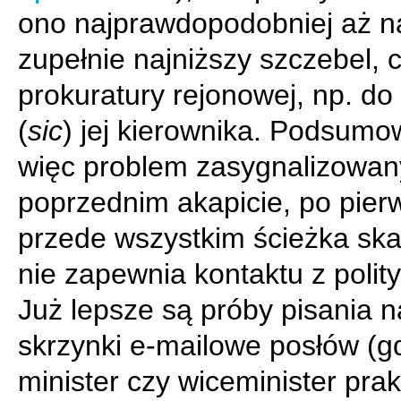
ono najprawdopodobniej aż n
zupełnie najniższy szczebel, c
prokuratury rejonowej, np. do
(
sic
) jej kierownika. Podsumo
więc problem zasygnalizowan
poprzednim akapicie, po pier
przede wszystkim ścieżka sk
nie zapewnia kontaktu z polit
Już lepsze są próby pisania n
skrzynki e-mailowe posłów (g
minister czy wiceminister pra