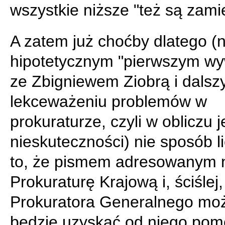
wszystkie niższe "też są zami
A zatem już choćby dlatego (
hipotetycznym "pierwszym wy
ze Zbigniewem Ziobrą i dals
lekceważeniu problemów w
prokuraturze, czyli w obliczu 
nieskuteczności) nie sposób l
to, że pismem adresowanym 
Prokuraturę Krajową i, ściślej,
Prokuratora Generalnego mo
będzie uzyskać od niego pom