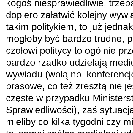
kogoś niesprawiedliwie, trzeb
dopiero załatwić kolejny wywi
takim politykiem, to już jedna
mogłoby być bardzo trudne, 
czołowi politycy to ogólnie pr
bardzo rzadko udzielają med
wywiadu (wolą np. konferencj
prasowe, co też zresztą nie je
częste w przypadku Ministers
Sprawiedliwości), zaś sytuacj
mieliby co kilka tygodni czy m