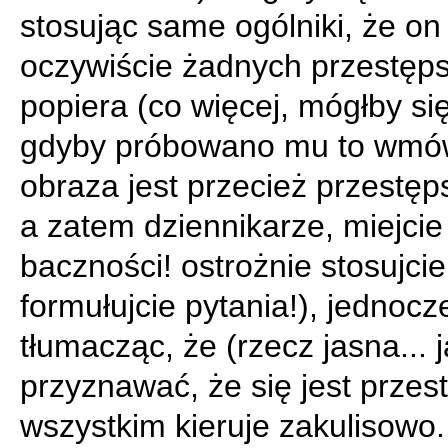
stosując same ogólniki, że on
oczywiście żadnych przestęps
popiera (co więcej, mógłby się
gdyby próbowano mu to wmów
obraza jest przecież przestę
a zatem dziennikarze, miejcie
baczności! ostrożnie stosujcie
formułujcie pytania!), jednocz
tłumacząc, że (rzecz jasna... j
przyznawać, że się jest przes
wszystkim kieruje zakulisowo..