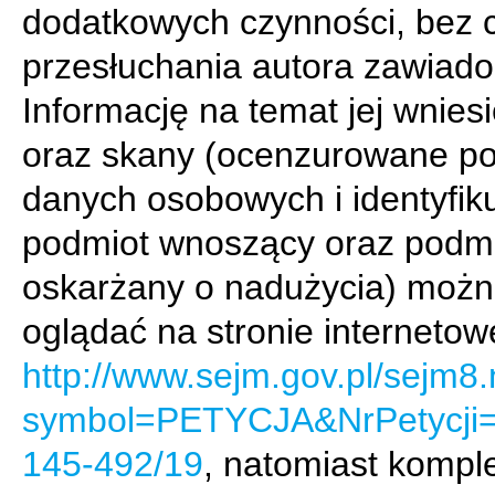
dodatkowych czynności, bez 
przesłuchania autora zawiado
Informację na temat jej wnies
oraz skany (ocenzurowane p
danych osobowych i identyfik
podmiot wnoszący oraz podm
oskarżany o nadużycia) moż
oglądać na stronie internetow
http://www.sejm.gov.pl/sejm8.
symbol=PETYCJA&NrPetycji
145-492/19
, natomiast kompl