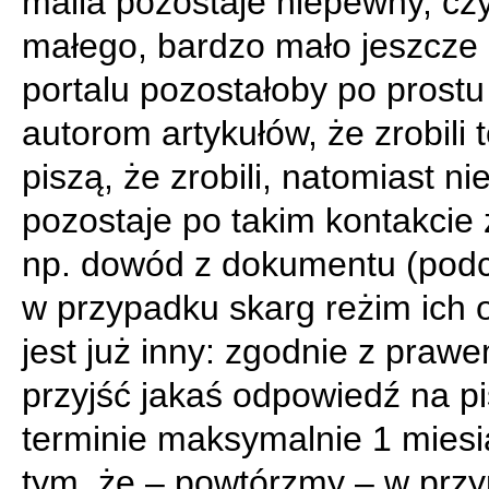
maila pozostaje niepewny, cz
małego, bardzo mało jeszcze
portalu pozostałoby po prostu
autorom artykułów, że zrobili t
piszą, że zrobili, natomiast ni
pozostaje po takim kontakcie
np. dowód z dokumentu (pod
w przypadku skarg reżim ich 
jest już inny: zgodnie z praw
przyjść jakaś odpowiedź na p
terminie maksymalnie 1 miesi
tym, że – powtórzmy – w przy