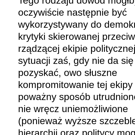
Tego rodzaju dowód mógłb
oczywiście następnie być
wykorzystywany do demokr
krytyki skierowanej przeci
rządzącej ekipie polityczne
sytuacji zaś, gdy nie da się
pozyskać, owo słuszne
kompromitowanie tej ekipy 
poważny sposób utrudnione,
nie wręcz uniemożliwione
(ponieważ wyższe szczebl
hierarchii oraz politycy mo