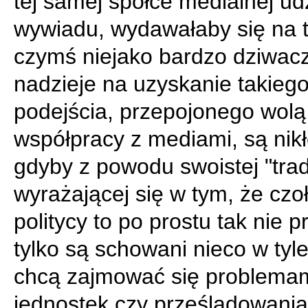
tej samej spółce medialnej ud
wywiadu, wydawałaby się na t
czymś niejako bardzo dziwac
nadzieje na uzyskanie takieg
podejścia, przepojonego wolą
współpracy z mediami, są nikł
gdyby z powodu swoistej "trady
wyrażającej się w tym, że czo
politycy to po prostu tak nie p
tylko są schowani nieco w tyle 
chcą zajmować się problema
jednostek czy prześladowania