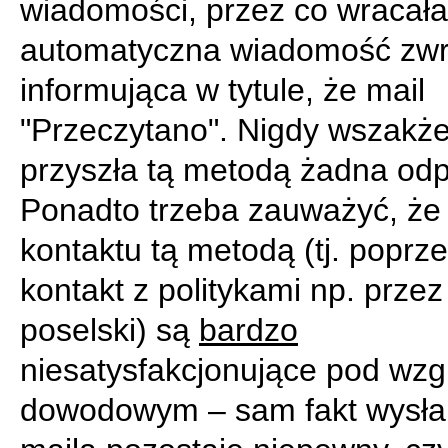
wiadomości, przez co wracała
automatyczna wiadomość zwr
informująca w tytule, że mail
"Przeczytano". Nigdy wszakże
przyszła tą metodą żadna od
Ponadto trzeba zauważyć, że
kontaktu tą metodą (tj. poprz
kontakt z politykami np. przez
poselski) są
bardzo
niesatysfakcjonujące pod wz
dowodowym – sam fakt wysłan