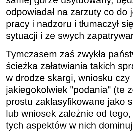
samej górze usytuowany, będ
odpowiadał na zarzuty co do 
pracy i nadzoru i tłumaczył się
sytuacji i ze swych zapatrywa
Tymczasem zaś zwykła pańs
ścieżka załatwiania takich spr
w drodze skargi, wniosku czy
jakiegokolwiek "podania" (te z
prostu zaklasyfikowane jako 
lub wniosek zależnie od tego, 
tych aspektów w nich dominuje