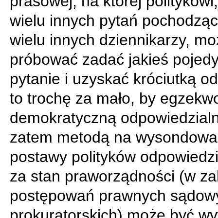
prasowej, na której politykowi
wielu innych pytań pochodzą
wielu innych dziennikarzy, m
próbować zadać jakieś pojed
pytanie i uzyskać króciutką o
to trochę za mało, by egzek
demokratyczną odpowiedzialn
zatem metodą na wysondowa
postawy polityków odpowiedz
za stan praworządności (w za
postępowań prawnych sądowy
prokuratorskich) może być w