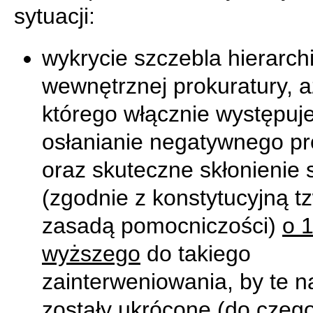
sytuacji:
wykrycie szczebla hierarchi
wewnętrznej prokuratury, a
którego włącznie występuj
osłanianie negatywnego pr
oraz skuteczne skłonienie 
(zgodnie z konstytucyjną t
zasadą pomocniczości)
o 
wyższego
do takiego
zainterweniowania, by te n
zostały ukrócone (do czego