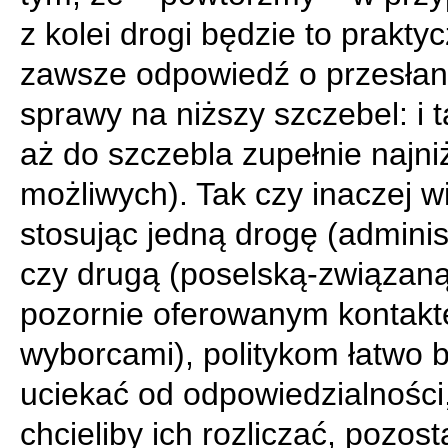
z kolei drogi będzie to prakty
zawsze odpowiedź o przesłan
sprawy na niższy szczebel: i t
aż do szczebla zupełnie najni
możliwych). Tak czy inaczej w
stosując jedną drogę (adminis
czy drugą (poselską-związaną
pozornie oferowanym kontak
wyborcami), politykom łatwo 
uciekać od odpowiedzialności,
chcieliby ich rozliczać, pozost