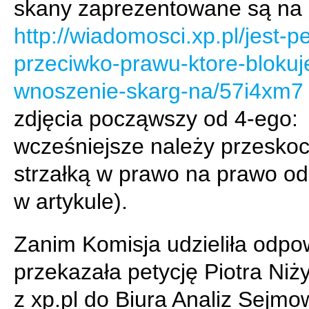
skany zaprezentowane są na
http://wiadomosci.xp.pl/jest-pe
przeciwko-prawu-ktore-blokuj
wnoszenie-skarg-na/57i4xm7
zdjęcia począwszy od 4-ego:
wcześniejsze należy przesko
strzałką w prawo na prawo od
w artykule).
Zanim Komisja udzieliła odpo
przekazała petycję Piotra Niż
z xp.pl do Biura Analiz Sejmo