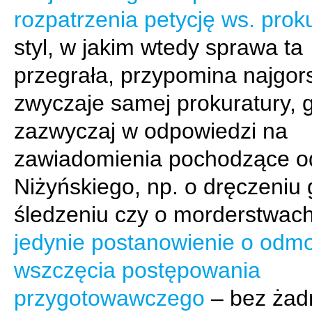
rozpatrzenia petycję ws. prok
styl, w jakim wtedy sprawa ta
przegrała, przypomina najgor
zwyczaje samej prokuratury, 
zazwyczaj w odpowiedzi na
zawiadomienia pochodzące od
Niżyńskiego, np. o dręczeniu 
śledzeniu czy o morderstwac
jedynie postanowienie o odm
wszczęcia postępowania
przygotowawczego
– bez żad