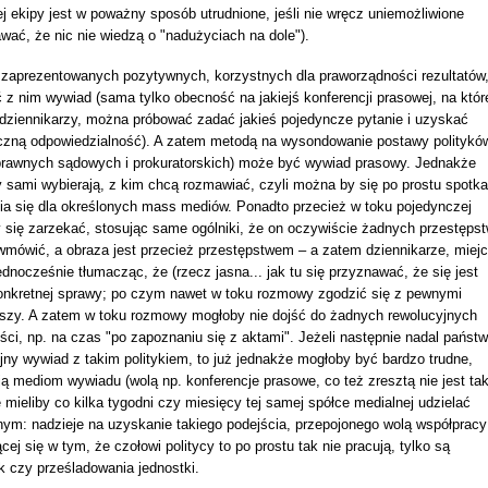
 ekipy jest w poważny sposób utrudnione, jeśli nie wręcz uniemożliwione
wać, że nic nie wiedzą o "nadużyciach na dole").
j zaprezentowanych pozytywnych, korzystnych dla praworządności rezultatów
 z nim wywiad (sama tylko obecność na jakiejś konferencji prasowej, na któr
 dziennikarzy, można próbować zadać jakieś pojedyncze pytanie i uzyskać
czną odpowiedzialność). A zatem metodą na wysondowanie postawy politykó
prawnych sądowych i prokuratorskich) może być wywiad prasowy. Jednakże
y sami wybierają, z kim chcą rozmawiać, czyli można by się po prostu spotk
a się dla określonych mass mediów. Ponadto przecież w toku pojedynczej
y się zarzekać, stosując same ogólniki, że on oczywiście żadnych przestęps
 wmówić, a obraza jest przecież przestępstwem – a zatem dziennikarze, miejc
jednocześnie tłumacząc, że (rzecz jasna... jak tu się przyznawać, że się jest
 konkretnej sprawy; po czym nawet w toku rozmowy zgodzić się z pewnymi
jszy. A zatem w toku rozmowy mogłoby nie dojść do żadnych rewolucyjnych
ści, np. na czas "po zapoznaniu się z aktami". Jeżeli następnie nadal państ
ejny wywiad z takim politykiem, to już jednakże mogłoby być bardzo trudne,
ją mediom wywiadu (wolą np. konferencje prasowe, co też zresztą nie jest tak
 mieliby co kilka tygodni czy miesięcy tej samej spółce medialnej udzielać
ym: nadzieje na uzyskanie takiego podejścia, przepojonego wolą współpracy
ej się w tym, że czołowi politycy to po prostu tak nie pracują, tylko są
k czy prześladowania jednostki.