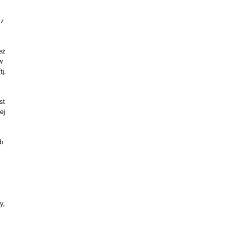
 z
eż
w
j.
st
ej
ób
y,