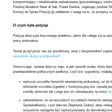
kompromitujący i intelektualnie wybrakowany (pozostawiający istotn
Polskiej Akademii Nauk dr hab. Paweł Daniluk, sugerując posłowi Sł
Komisji do Spraw Petycji) jej oddalenie z uwagi na to, że przepisy s
O czym była petycja
Petycja dotyczyła kluczowego problemu, jakim dla całego życia spo
pracy prokuratury.
Temat jej był przez nas już przybliżany, wraz z bezpośrednim zapr
wnoszenie skarg na prokuraturę
".
Streszczając, sprawa dotyczy tego, w jaki sposób osoba, która dostr
prawdopodobnie politycznym podłożu), czyli tzw. sygnalista, miałab
wykrycie szczebla hierarchii wewnętrznej prokuratury, aż do
skłonienie szczebla (zgodnie z konstytucyjną tzw. zasadą p
zostały ukrócone (do czego jest on zobowiązany na mocy
ar
udowodnienie, że na wszystkich szczeblach hierarchii wewnętr
Sprawiedliwości, czyli obecnie Zbigniewa Ziobro), dany niele
oczywiście następnie być wykorzystywany do demokratycznej k