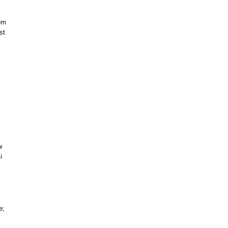
em
st
w
i
e;