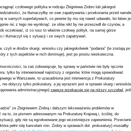
iągnąć czołowego polityka w rodzaju Zbigniewa Ziobro lub jakiegoś
iedzialności, że tłumaczyłby on swe zapatrywania i przekonania przed narod
się w samych superlatywach, co pewnie by mu się nawet udawało, bo łatwo je
ępnie nic z tego nie wyniknąć: ze słów nikt by nie przeszedł do czynów, a
sób oczekiwać, iż co rusz to właśnie czołowy polityk, na samej górze
u i tłumaczył się z sytuacji i ze swych zapatrywań.
czyli w drodze skargi, wniosku czy jakiegokolwiek "podania" (te zostają po
tóry z tych aspektów w nich dominuje), jest po prostu nieskuteczna.
omocniczości, ta zaś zobowiązuje, by sprawy w państwie nie były ręcznie
era, tylko by interweniował najniższy z organów, które mogą spowodować
ęgowego w Warszawie, to uzasadniona jest interwencja z Prokuratury
 nie dotyczy tylko prokuratury, a jej wyrazem jest w sprawie skarg i wnioskó
tępowania administracyjnego)
zawsze przekazuje się na niższy szczebel
, jeśl
iadzie" ze Zbigniewem Ziobrą i dalszym lekceważeniu problemów w
yć na to, że pismem adresowanym na Prokuraturę Krajową i, ściślej, do
ytuacji, gdy nie są egzekwowane jego wcześniejsze zapewnienia. Przeciwni
która pełni rolę kancelarii min. Ziobry w sprawach dot. prokuratury)
musiałby