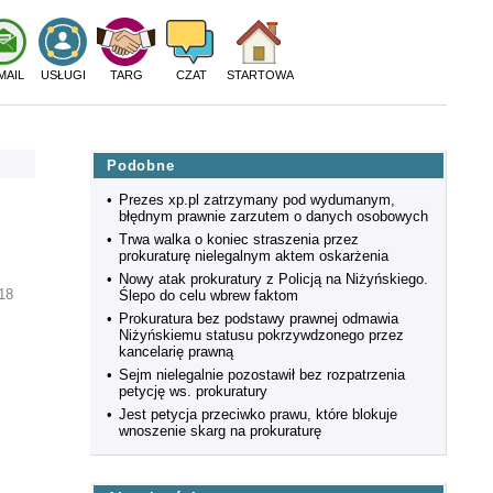
MAIL
USŁUGI
TARG
CZAT
STARTOWA
Podobne
•
Prezes xp.pl zatrzymany pod wydumanym,
błędnym prawnie zarzutem o danych osobowych
•
Trwa walka o koniec straszenia przez
prokuraturę nielegalnym aktem oskarżenia
•
Nowy atak prokuratury z Policją na Niżyńskiego.
18
Ślepo do celu wbrew faktom
•
Prokuratura bez podstawy prawnej odmawia
Niżyńskiemu statusu pokrzywdzonego przez
kancelarię prawną
•
Sejm nielegalnie pozostawił bez rozpatrzenia
petycję ws. prokuratury
•
Jest petycja przeciwko prawu, które blokuje
wnoszenie skarg na prokuraturę