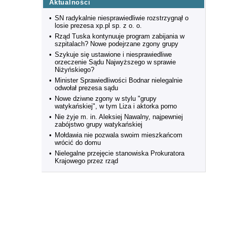
Aktualności
•
SN radykalnie niesprawiedliwie rozstrzygnął o
losie prezesa xp.pl sp. z o. o.
•
Rząd Tuska kontynuuje program zabijania w
szpitalach? Nowe podejrzane zgony grupy
•
Szykuje się ustawione i niesprawiedliwe
orzeczenie Sądu Najwyższego w sprawie
Niżyńskiego?
•
Minister Sprawiedliwości Bodnar nielegalnie
odwołał prezesa sądu
•
Nowe dziwne zgony w stylu "grupy
watykańskiej", w tym Liza i aktorka porno
•
Nie żyje m. in. Aleksiej Nawalny, najpewniej
zabójstwo grupy watykańskiej
•
Mołdawia nie pozwala swoim mieszkańcom
wrócić do domu
•
Nielegalne przejęcie stanowiska Prokuratora
Krajowego przez rząd