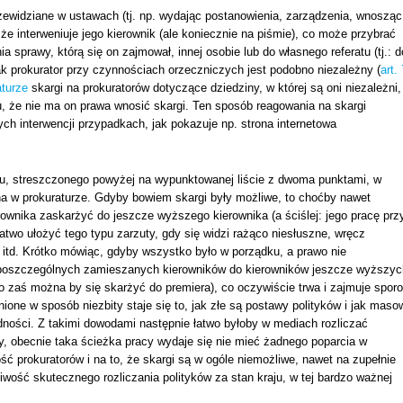
zewidziane w ustawach (tj. np. wydając postanowienia, zarządzenia, wnosząc
a że interweniuje jego kierownik (ale koniecznie na piśmie), co może przybrać
 sprawy, którą się on zajmował, innej osobie lub do własnego referatu (tj.: d
k prokurator przy czynnościach orzeczniczych jest podobno niezależny (
art. 
aturze
skargi na prokuratorów dotyczące dziedziny, w której są oni niezależni,
u, że nie ma on prawa wnosić skargi. Ten sposób reagowania na skargi
ych interwencji przypadkach, jak pokazuje np. strona internetowa
nu, streszczonego powyżej na wypunktowanej liście z dwoma punktami, w
ina w prokuraturze. Gdyby bowiem skargi były możliwe, to choćby nawet
erownika zaskarżyć do jeszcze wyższego kierownika (a ściślej: jego pracę prz
atwo ułożyć tego typu zarzuty, gdy się widzi rażąco niesłuszne, wręcz
itd. Krótko mówiąc, gdyby wszystko było w porządku, a prawo nie
 poszczególnych zamieszanych kierowników do kierowników jeszcze wyższyc
o zaś można by się skarżyć do premiera), co oczywiście trwa i zajmuje sporo
ione w sposób niezbity staje się to, jak złe są postawy polityków i jak maso
ądności. Z takimi dowodami następnie łatwo byłoby w mediach rozliczać
y, obecnie taka ścieżka pracy wydaje się nie mieć żadnego poparcia w
ść prokuratorów i na to, że skargi są w ogóle niemożliwe, nawet na zupełnie
wość skutecznego rozliczania polityków za stan kraju, w tej bardzo ważnej