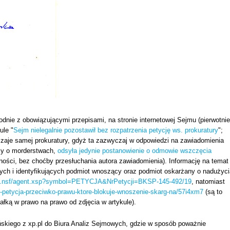
dnie z obowiązującymi przepisami, na stronie internetowej Sejmu (pierwotnie
ule "
Sejm nielegalnie pozostawił bez rozpatrzenia petycję ws. prokuratury
";
czaje samej prokuratury, gdyż ta zazwyczaj w odpowiedzi na zawiadomienia
czy o morderstwach,
odsyła jedynie postanowienie o odmowie wszczęcia
ści, bez choćby przesłuchania autora zawiadomienia). Informację na temat
ych i identyfikujących podmiot wnoszący oraz podmiot oskarżany o nadużyci
jm8.nsf/agent.xsp?symbol=PETYCJA&NrPetycji=BKSP-145-492/19
, natomiast
st-petycja-przeciwko-prawu-ktore-blokuje-wnoszenie-skarg-na/57i4xm7
(są to
łką w prawo na prawo od zdjęcia w artykule).
yńskiego z xp.pl do Biura Analiz Sejmowych, gdzie w sposób poważnie