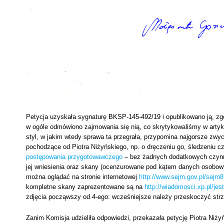
Petycja uzyskała sygnaturę BKSP-145-492/19 i opublikowano ją, zgo
w ogóle odmówiono zajmowania się nią, co skrytykowaliśmy w artyk
styl, w jakim wtedy sprawa ta przegrała, przypomina najgorsze zwy
pochodzące od Piotra Niżyńskiego, np. o dręczeniu go, śledzeniu 
postępowania przygotowawczego
– bez żadnych dodatkowych czynno
jej wniesienia oraz skany (ocenzurowane pod kątem danych osobow
można oglądać na stronie internetowej
http://www.sejm.gov.pl/se
kompletne skany zaprezentowane są na
http://wiadomosci.xp.pl/je
zdjęcia począwszy od 4-ego: wcześniejsze należy przeskoczyć strza
Zanim Komisja udzieliła odpowiedzi, przekazała petycję Piotra Niż