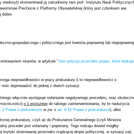
y niedosyt) skomentował ją zatrudniony tam prof. Instytutu Nauk Politycznyc
awomirowi Piechocie z Platformy Obywatelskiej (który jest członkiem ww.
ą dobre.
łeczno-gospodarczego i politycznego jest kwestia poprawnej lub niepoprawnej
ezentowaniem skanów, w artykule "
Jest petycja przeciwko prawu, które blokuje
zega nieprawidłowości w pracy prokuratury (i to nieprawidłowości o
y móc doprowadzić do jednej z dwóch sytuacji:
 którego włącznie występuje osłanianie negatywnego procederu, oraz skuteczn
omocniczości)
o 1 wyższego
do takiego zainterweniowania, by te nadużycia
t. 2 Prawa o prokuraturze
w zw. z
art. 8 §1 Prawa o prokuraturze
); albo:
znej prokuratury, czyli aż do Prokuratora Generalnego (czyli Ministra
galny proceder jest osłaniany i popierany. Tego rodzaju dowód mógłby
rytyki skierowanej przeciwko rządzącej ekipie politycznej, w sytuacji zaś,