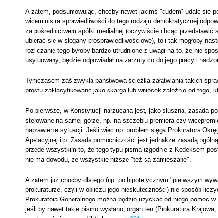
A zatem, podsumowując, choćby nawet jakimś "cudem" udało się poc
wiceministra sprawiedliwości do tego rodzaju demokratycznej odpow
za pośrednictwem spółki medialnej (oczywiście chcąc przedstawić 
ubierać się w slogany prosprawiedliwościowe), to i tak mogłoby nast
rozliczanie tego byłoby bardzo utrudnione z uwagi na to, że nie spo
usytuowany, będzie odpowiadał na zarzuty co do jego pracy i nadzor
Tymczasem zaś zwykła państwowa ścieżka załatwiania takich spraw, 
prostu zaklasyfikowane jako skarga lub wniosek zależnie od tego, k
Po pierwsze, w Konstytucji narzucana jest, jako słuszna, zasada p
sterowane na samej górze, np. na szczeblu premiera czy wicepremi
naprawienie sytuacji. Jeśli więc np. problem sięga Prokuratora Okr
Apelacyjnej itp. Zasada pomocniczości jest jednakże zasadą ogólną,
przede wszystkim to, że tego typu pisma (zgodnie z Kodeksem pos
nie ma dowodu, że wszystkie niższe "też są zamieszane".
A zatem już choćby dlatego (np. po hipotetycznym "pierwszym wyw
prokuraturze, czyli w obliczu jego nieskuteczności) nie sposób licz
Prokuratora Generalnego można będzie uzyskać od niego pomoc w s
jeśli by nawet takie pismo wysłano, organ ten (Prokuratura Krajowa, 