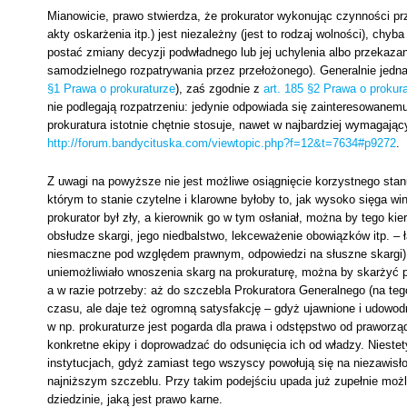
Mianowicie, prawo stwierdza, że prokurator wykonując czynności pr
akty oskarżenia itp.) jest niezależny (jest to rodzaj wolności), chyb
postać zmiany decyzji podwładnego lub jej uchylenia albo przekazania
samodzielnego rozpatrywania przez przełożonego). Generalnie jedna
§1 Prawa o prokuraturze
), zaś zgodnie z
art. 185 §2 Prawa o prokur
nie podlegają rozpatrzeniu: jedynie odpowiada się zainteresowanem
prokuratura istotnie chętnie stosuje, nawet w najbardziej wymagając
http://forum.bandycituska.com/viewtopic.php?f=12&t=7634#p9272
.
Z uwagi na powyższe nie jest możliwe osiągnięcie korzystnego sta
którym to stanie czytelne i klarowne byłoby to, jak wysoko sięga w
prokurator był zły, a kierownik go w tym osłaniał, można by tego ki
obsłudze skargi, jego niedbalstwo, lekceważenie obowiązków itp. – ł
niesmaczne pod względem prawnym, odpowiedzi na słuszne skargi) 
uniemożliwiało wnoszenia skarg na prokuraturę, można by skarżyć
a w razie potrzeby: aż do szczebla Prokuratora Generalnego (na teg
czasu, ale daje też ogromną satysfakcję – gdyż ujawnione i udowodn
w np. prokuraturze jest pogarda dla prawa i odstępstwo od praworz
konkretne ekipy i doprowadzać do odsunięcia ich od władzy. Niestet
instytucjach, gdyż zamiast tego wszyscy powołują się na niezawisło
najniższym szczeblu. Przy takim podejściu upada już zupełnie możli
dziedzinie, jaką jest prawo karne.