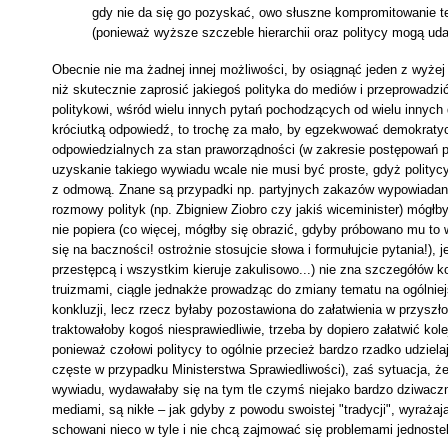
gdy nie da się go pozyskać, owo słuszne kompromitowanie tej
(ponieważ wyższe szczeble hierarchii oraz politycy mogą uda
Obecnie nie ma żadnej innej możliwości, by osiągnąć jeden z wyże
niż skutecznie zaprosić jakiegoś polityka do mediów i przeprowadzić
politykowi, wśród wielu innych pytań pochodzących od wielu innych
króciutką odpowiedź, to trochę za mało, by egzekwować demokraty
odpowiedzialnych za stan praworządności (w zakresie postępowań 
uzyskanie takiego wywiadu wcale nie musi być proste, gdyż polityc
z odmową. Znane są przypadki np. partyjnych zakazów wypowiadani
rozmowy polityk (np. Zbigniew Ziobro czy jakiś wiceminister) mógłb
nie popiera (co więcej, mógłby się obrazić, gdyby próbowano mu to
się na baczności! ostrożnie stosujcie słowa i formułujcie pytania!), 
przestępcą i wszystkim kieruje zakulisowo...) nie zna szczegółów
truizmami, ciągle jednakże prowadząc do zmiany tematu na ogólnie
konkluzji, lecz rzecz byłaby pozostawiona do załatwienia w przyszło
traktowałoby kogoś niesprawiedliwie, trzeba by dopiero załatwić kol
ponieważ czołowi politycy to ogólnie przecież bardzo rzadko udziela
częste w przypadku Ministerstwa Sprawiedliwości), zaś sytuacja, że
wywiadu, wydawałaby się na tym tle czymś niejako bardzo dziwaczn
mediami, są nikłe – jak gdyby z powodu swoistej "tradycji", wyrażając
schowani nieco w tyle i nie chcą zajmować się problemami jednoste