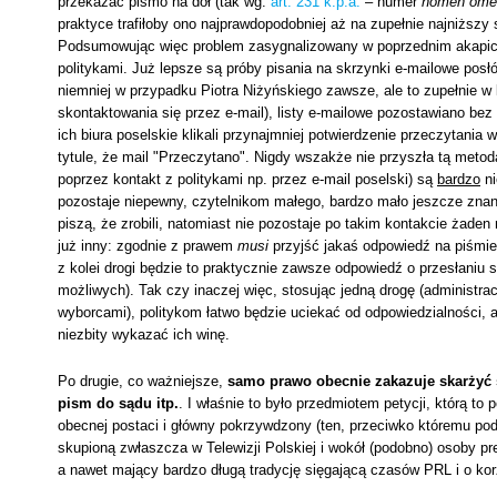
przekazać pismo na dół (tak wg:
art. 231 k.p.a.
– numer
nomen ome
praktyce trafiłoby ono najprawdopodobniej aż na zupełnie najniższy 
Podsumowując więc problem zasygnalizowany w poprzednim akapicie
politykami. Już lepsze są próby pisania na skrzynki e-mailowe posł
niemniej w przypadku Piotra Niżyńskiego zawsze, ale to zupełnie 
skontaktowania się przez e-mail), listy e-mailowe pozostawiano bez
ich biura poselskie klikali przynajmniej potwierdzenie przeczytan
tytule, że mail "Przeczytano". Nigdy wszakże nie przyszła tą meto
poprzez kontakt z politykami np. przez e-mail poselski) są
bardzo
ni
pozostaje niepewny, czytelnikom małego, bardzo mało jeszcze znaneg
piszą, że zrobili, natomiast nie pozostaje po takim kontakcie żade
już inny: zgodnie z prawem
musi
przyjść jakaś odpowiedź na piśmie
z kolei drogi będzie to praktycznie zawsze odpowiedź o przesłaniu s
możliwych). Tak czy inaczej więc, stosując jedną drogę (administr
wyborcami), politykom łatwo będzie uciekać od odpowiedzialności, a
niezbity wykazać ich winę.
Po drugie, co ważniejsze,
samo prawo obecnie zakazuje skarżyć 
pism do sądu itp.
. I właśnie to było przedmiotem petycji, którą to 
obecnej postaci i główny pokrzywdzony (ten, przeciwko któremu pod
skupioną zwłaszcza w Telewizji Polskiej i wokół (podobno) osoby pr
a nawet mający bardzo długą tradycję sięgającą czasów PRL i o ko