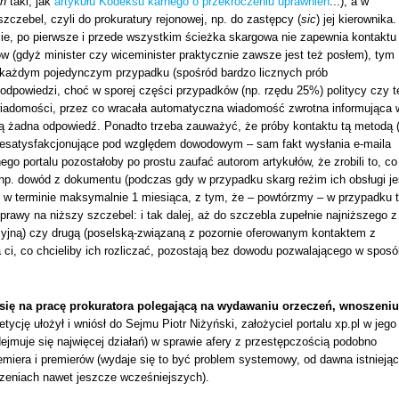
n
taki, jak
artykułu Kodeksu karnego o przekroczeniu uprawnień
...), a w
szczebel, czyli do prokuratury rejonowej, np. do zastępcy (
sic
) jej kierownika.
, po pierwsze i przede wszystkim ścieżka skargowa nie zapewnia kontaktu
ów (gdyż minister czy wiceminister praktycznie zawsze jest też posłem), tym
w każdym pojedynczym przypadku (spośród bardzo licznych prób
 odpowiedzi, choć w sporej części przypadków (np. rzędu 25%) politycy czy t
ia wiadomości, przez co wracała automatyczna wiadomość zwrotna informująca 
dą żadna odpowiedź. Ponadto trzeba zauważyć, że próby kontaktu tą metodą (t
esatysfakcjonujące pod względem dowodowym – sam fakt wysłania e-maila
o portalu pozostałoby po prostu zaufać autorom artykułów, że zrobili to, co
n np. dowód z dokumentu (podczas gdy w przypadku skarg reżim ich obsługi je
 w terminie maksymalnie 1 miesiąca, z tym, że – powtórzmy – w przypadku t
prawy na niższy szczebel: i tak dalej, aż do szczebla zupełnie najniższego z
acyjną) czy drugą (poselską-związaną z pozornie oferowanym kontaktem z
 ci, co chcieliby ich rozliczać, pozostają bez dowodu pozwalającego w spos
się na pracę prokuratora polegającą na wydawaniu orzeczeń, wnoszeniu
petycję ułożył i wniósł do Sejmu Piotr Niżyński, założyciel portalu xp.pl w jego
ejmuje się najwięcej działań) w sprawie afery z przestępczością podobno
emiera i premierów (wydaje się to być problem systemowy, od dawna istniejąc
rzeniach nawet jeszcze wcześniejszych).