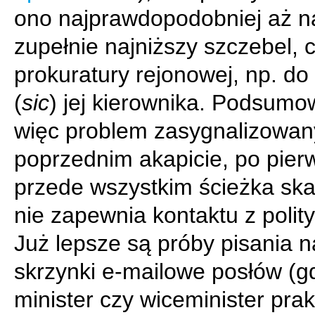
ono najprawdopodobniej aż n
zupełnie najniższy szczebel, c
prokuratury rejonowej, np. do
(
sic
) jej kierownika. Podsumo
więc problem zasygnalizowan
poprzednim akapicie, po pier
przede wszystkim ścieżka sk
nie zapewnia kontaktu z polit
Już lepsze są próby pisania n
skrzynki e-mailowe posłów (g
minister czy wiceminister pra