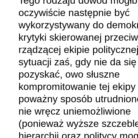
Tego rodzaju dowód mógłb
oczywiście następnie być
wykorzystywany do demokr
krytyki skierowanej przeci
rządzącej ekipie polityczne
sytuacji zaś, gdy nie da się
pozyskać, owo słuszne
kompromitowanie tej ekipy 
poważny sposób utrudnione,
nie wręcz uniemożliwione
(ponieważ wyższe szczebl
hierarchii oraz politycy mo