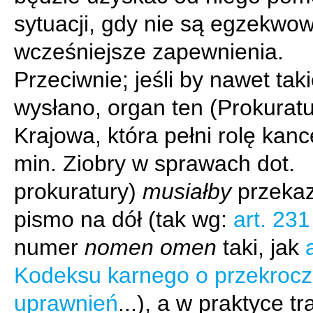
sytuacji, gdy nie są egzekwo
wcześniejsze zapewnienia.
Przeciwnie; jeśli by nawet tak
wysłano, organ ten (Prokurat
Krajowa, która pełni rolę kance
min. Ziobry w sprawach dot.
prokuratury)
musiałby
przeka
pismo na dół (tak wg:
art. 231
numer
nomen omen
taki, jak
Kodeksu karnego o przekrocz
uprawnień
...), a w praktyce tr