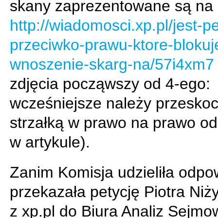
skany zaprezentowane są na
http://wiadomosci.xp.pl/jest-pe
przeciwko-prawu-ktore-blokuj
wnoszenie-skarg-na/57i4xm7
zdjęcia począwszy od 4-ego:
wcześniejsze należy przesko
strzałką w prawo na prawo od
w artykule).
Zanim Komisja udzieliła odpo
przekazała petycję Piotra Niż
z xp.pl do Biura Analiz Sejmo