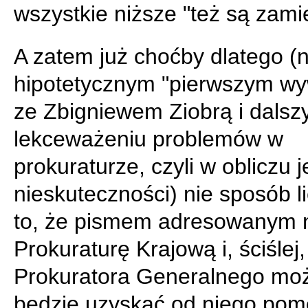
wszystkie niższe "też są zami
A zatem już choćby dlatego (
hipotetycznym "pierwszym wy
ze Zbigniewem Ziobrą i dals
lekceważeniu problemów w
prokuraturze, czyli w obliczu 
nieskuteczności) nie sposób l
to, że pismem adresowanym 
Prokuraturę Krajową i, ściślej,
Prokuratora Generalnego mo
będzie uzyskać od niego pom