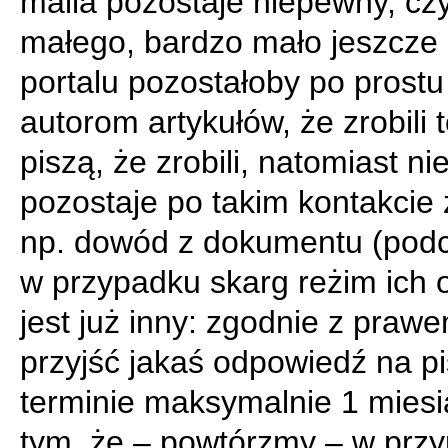
maila pozostaje niepewny, cz
małego, bardzo mało jeszcze
portalu pozostałoby po prostu
autorom artykułów, że zrobili t
piszą, że zrobili, natomiast ni
pozostaje po takim kontakcie
np. dowód z dokumentu (pod
w przypadku skarg reżim ich 
jest już inny: zgodnie z praw
przyjść jakaś odpowiedź na p
terminie maksymalnie 1 miesi
tym, że – powtórzmy – w przy