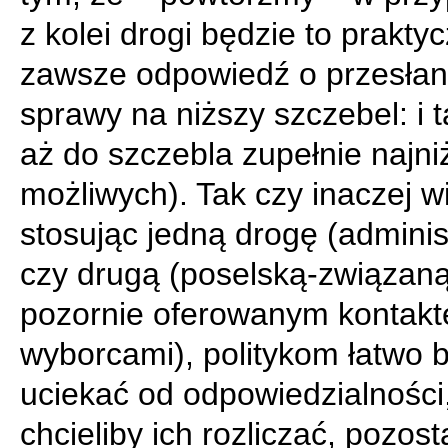
z kolei drogi będzie to prakty
zawsze odpowiedź o przesłan
sprawy na niższy szczebel: i t
aż do szczebla zupełnie najni
możliwych). Tak czy inaczej w
stosując jedną drogę (adminis
czy drugą (poselską-związaną
pozornie oferowanym kontak
wyborcami), politykom łatwo 
uciekać od odpowiedzialności,
chcieliby ich rozliczać, pozost