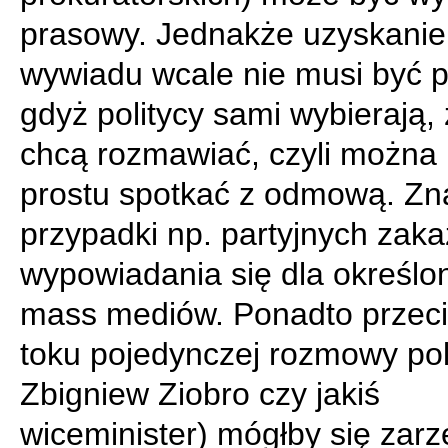
prasowy. Jednakże uzyskanie
wywiadu wcale nie musi być p
gdyż politycy sami wybierają, 
chcą rozmawiać, czyli można 
prostu spotkać z odmową. Zn
przypadki np. partyjnych zak
wypowiadania się dla określo
mass mediów. Ponadto przec
toku pojedynczej rozmowy poli
Zbigniew Ziobro czy jakiś
wiceminister) mógłby się zarz