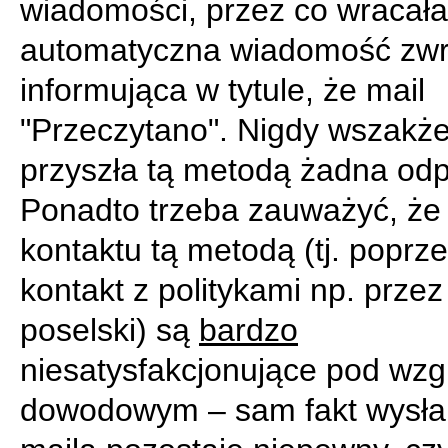
wiadomości, przez co wracała
automatyczna wiadomość zwr
informująca w tytule, że mail
"Przeczytano". Nigdy wszakże
przyszła tą metodą żadna od
Ponadto trzeba zauważyć, że
kontaktu tą metodą (tj. poprz
kontakt z politykami np. przez
poselski) są
bardzo
niesatysfakcjonujące pod wz
dowodowym – sam fakt wysłan