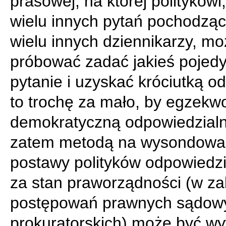
prasowej, na której politykowi
wielu innych pytań pochodzą
wielu innych dziennikarzy, m
próbować zadać jakieś pojed
pytanie i uzyskać króciutką o
to trochę za mało, by egzek
demokratyczną odpowiedzialn
zatem metodą na wysondowa
postawy polityków odpowiedz
za stan praworządności (w za
postępowań prawnych sądowy
prokuratorskich) może być w