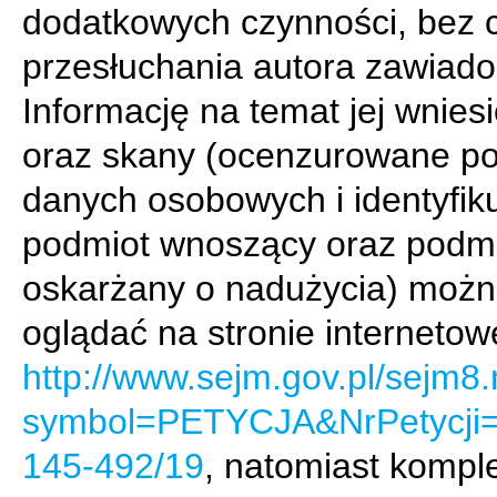
dodatkowych czynności, bez 
przesłuchania autora zawiado
Informację na temat jej wnies
oraz skany (ocenzurowane p
danych osobowych i identyfik
podmiot wnoszący oraz podm
oskarżany o nadużycia) moż
oglądać na stronie internetow
http://www.sejm.gov.pl/sejm8.
symbol=PETYCJA&NrPetycji
145-492/19
, natomiast kompl