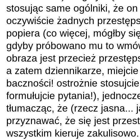
stosując same ogólniki, że on
oczywiście żadnych przestęps
popiera (co więcej, mógłby się
gdyby próbowano mu to wmów
obraza jest przecież przestę
a zatem dziennikarze, miejcie
baczności! ostrożnie stosujcie
formułujcie pytania!), jednocz
tłumacząc, że (rzecz jasna... j
przyznawać, że się jest przes
wszystkim kieruje zakulisowo..