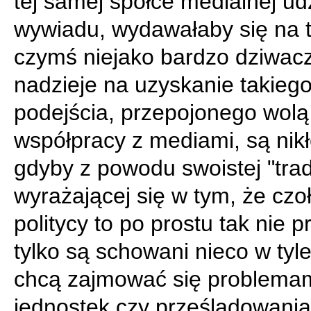
tej samej spółce medialnej ud
wywiadu, wydawałaby się na t
czymś niejako bardzo dziwac
nadzieje na uzyskanie takieg
podejścia, przepojonego wolą
współpracy z mediami, są nikł
gdyby z powodu swoistej "trady
wyrażającej się w tym, że czo
politycy to po prostu tak nie p
tylko są schowani nieco w tyle 
chcą zajmować się problema
jednostek czy prześladowania