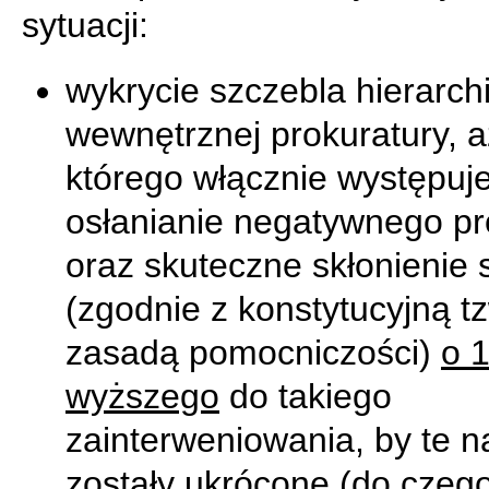
sytuacji:
wykrycie szczebla hierarchi
wewnętrznej prokuratury, a
którego włącznie występuj
osłanianie negatywnego pr
oraz skuteczne skłonienie 
(zgodnie z konstytucyjną t
zasadą pomocniczości)
o 
wyższego
do takiego
zainterweniowania, by te n
zostały ukrócone (do czego