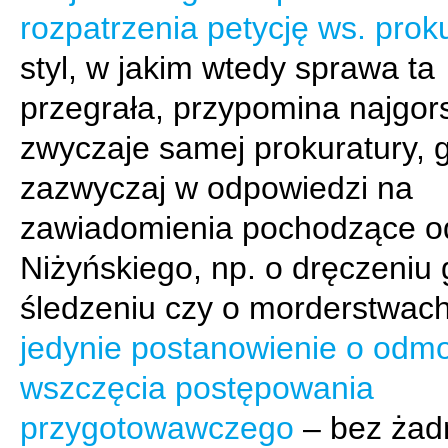
rozpatrzenia petycję ws. prok
styl, w jakim wtedy sprawa ta
przegrała, przypomina najgor
zwyczaje samej prokuratury, 
zazwyczaj w odpowiedzi na
zawiadomienia pochodzące od
Niżyńskiego, np. o dręczeniu 
śledzeniu czy o morderstwac
jedynie postanowienie o odm
wszczęcia postępowania
przygotowawczego
– bez żad