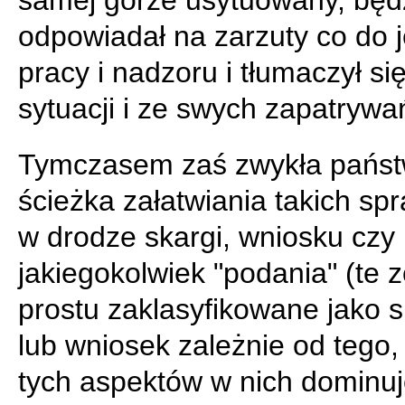
samej górze usytuowany, będ
odpowiadał na zarzuty co do 
pracy i nadzoru i tłumaczył się
sytuacji i ze swych zapatrywa
Tymczasem zaś zwykła pańs
ścieżka załatwiania takich spr
w drodze skargi, wniosku czy
jakiegokolwiek "podania" (te z
prostu zaklasyfikowane jako 
lub wniosek zależnie od tego, 
tych aspektów w nich dominuje