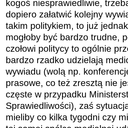
kogoś niesprawiedliwie, trzeb
dopiero załatwić kolejny wywi
takim politykiem, to już jedna
mogłoby być bardzo trudne, 
czołowi politycy to ogólnie pr
bardzo rzadko udzielają med
wywiadu (wolą np. konferencj
prasowe, co też zresztą nie je
częste w przypadku Ministers
Sprawiedliwości), zaś sytuacj
mieliby co kilka tygodni czy m