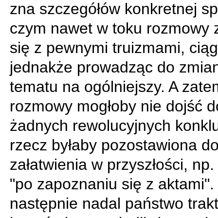
zna szczegółów konkretnej sp
czym nawet w toku rozmowy 
się z pewnymi truizmami, ciąg
jednakże prowadząc do zmia
tematu na ogólniejszy. A zate
rozmowy mogłoby nie dojść d
żadnych rewolucyjnych konkluz
rzecz byłaby pozostawiona d
załatwienia w przyszłości, np.
"po zapoznaniu się z aktami". 
następnie nadal państwo trak