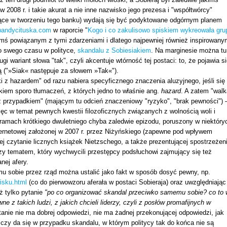
 2008 r. i takie akurat a nie inne nazwisko jego prezesa i "współtwórcy"
iczące w tworzeniu tego banku) wydają się być podyktowane odgórnym planem
andycituska.com
w raporcie "
Kogo i co zakulisowo spiskiem wykreowała gru
ymś powiązanym z tymi zdarzeniami i dlatego najpewniej również inspirowany
go swego czasu w polityce,
skandalu z Sobiesiakiem
. Na marginesie można tu
 wariant słowa "tak", czyli akcentuje wtórność tej postaci: to, że pojawia s
ą ("»Siak« następuje za słowem »Tak«").
i z hazardem" od razu nabiera specyficznego znaczenia aluzyjnego, jeśli się
kiem sporo tłumaczeń, z których jedno to właśnie ang.
hazard
. A zatem "walk
 z przypadkiem" (mającym tu odcień znaczeniowy "ryzyko", "brak pewności") 
ięc w temat pewnych kwestii filozoficznych związanych z wolnością woli i
ramach krótkiego dwuletniego chyba zaledwie epizodu, poruszony w niektóry
ternetowej założonej w 2007 r. przez Niżyńskiego (zapewne pod wpływem
ącej czytanie licznych książek Nietzschego, a także prezentującej spostrzeżen
zy tematem, który wychwycili przestępcy podsłuchowi zajmujący się też
ej afery.
 sobie przez rząd można ustalić jako fakt w sposób dosyć pewny, np.
isku.html
(co do pierwowzoru aferała w postaci Sobieraja) oraz uwzględniając
uż tylko pytanie
"po co organizować skandal przeciwko samemu sobie? co to 
e z takich ludzi, z jakich chcieli liderzy, czyli z posłów promafijnych w
ytanie nie ma dobrej odpowiedzi, nie ma żadnej przekonującej odpowiedzi, jak
, czy da się w przypadku skandalu, w którym politycy tak do końca nie są