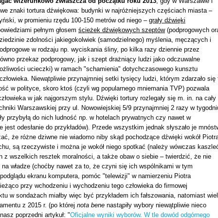
agać wizerunkowo zwłaszcza od początku roku 2013
, gdy w Warszawie i
we znaki tortura dźwiękowa: budynki w najróżniejszych częściach miasta –
iżyński, w promieniu rzędu 100-150 metrów od niego –
grały dźwięki
wypowiedziami pełnym głosem
ścieżek dźwiękowych szeptów
(podprogowych or
ziedzinie zdolności jakiegokolwiek (samodzielnego) myślenia, męczących i
odprogowe w rodzaju np. wyciskania śliny, po kilka razy dziennie przez
równo przekaz podprogowy, jak i szept drażniący ludzi jako odczuwalne
 możliwości ucieczki) w ramach "schamienia" dotychczasowego kunsztu
złowieka. Niewątpliwie przynajmniej setki tysięcy ludzi, którym zdarzało się 
itość w polityce, skoro ktoś (czyli wg popularnego mniemania TVP) pozwala
złowieka w jak najgorszym stylu. Dźwięki tortury rozlegały się m. in. na cały
chniki Warszawskiej przy ul. Nowowiejskiej 5/9 przynajmniej 2 razy w tygodni
ły przybyłą do nich ludność np. w hotelach prywatnych czy nawet w
ie jest odesłanie do przykładów). Przede wszystkim jednak słyszało je mnóst
ć, że różne dziwne nie wiadomo niby skąd pochodzące dźwięki wokół Piotr
hu, są rzeczywiste i można je wokół niego spotkać (należy wówczas kaszleć
h z wszelkich resztek moralności, a także obaw o siebie – twierdzić, że nie
a to na władze (choćby nawet za to, że czyni się ich wspólnikami w tym
podglądu ekranu komputera, pomóc "telewizji" w namierzeniu Piotra
 bieżąco przy wchodzeniu i wychodzeniu tego człowieka do firmowej
aktu w sondażach miałby więc być przykładem ich fałszowania, natomiast wiel
lamentu z 2015 r. (po której
nota bene
nastąpiły wybory niewątpliwie nieco
nasz poprzedni artykuł: "
Oficjalne wyniki wyborów. W tle dowód odgórnego