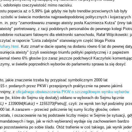
sji, odsłonięto rzeczywistość mimo nacisku.
tu poparcia aż o 5,99% (jak gdyby nie było trendów przeciwnych lub były
 szóstki w świecie morderstw najprawdopodobniej politycznych i kojarzących
 in. przy "zamordowaniu znanego ateisty posła Kazimierza Kutza" (inny tak
"ateistę" portretowany, z racji podobnych personaliów do pewnego kolegi Piotr
obnie rozkazami falowymi dla elektroniki samochodu, Rafał Wójcikowski: j
oczytać w raporcie "Lista zabójstw" stanowiącym część bloga Piotra
ofiary.html
. Kutz zmarł w dacie opartej na dodaniu równo 6 lat do pewnej daty
unięcia ateisty" (czyli swoistego triumfu polityki papistycznej i z papieżem
 niemal równo 6% głosów (co zaraz jeszcze podchwycił Kaczyński komentują
baczymy, w świetle poprzednich wyborów do parlamentu sprawa ta się dosyć
 to, jakie znaczenie trzeba by przypisać symbolicznym 2000 lat
015 r. podanych przez PKW i przepojonych praktycznie na pewno jakimś
mnijmy, z
oficjalnego obwieszczenia PKW o szczegółowym wyniku wyborów
we (te, które do Sejmu się dostały) oddano w wyborach do Sejmu łącznie
) + 1339094(Kukiz) + 1155370(Petru)]
, czyli: że wynik ten był podzielny prz
00 lat. A zarazem – przecież policzenie tej sumy liczby głosów, celem
ostała, i oszacowanie na tej podstawie liczby miejsc w Sejmie (w sytuacji, gd
omandatowych i tego, jak w nich wybierano) wydaje się zachowaniem bardzo
o pozostawienia po sobie śladu. Otóż trafienie w coś takiego, jak wynik jede