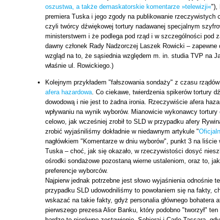
oszustwa, a także demaskatorskie komentarze »telewizji«
")
premiera Tuska i jego zgody na publikowanie rzeczywistych 
czyli twórcy dźwiękowej tortury nadawanej specjalnym szyf
ministerstwem i że podlega pod rząd i w szczególności pod za
dawny członek Rady Nadzorczej Laszek Rowicki – zapewne 
wzgląd na to, że sąsiednia względem m. in. studia TVP na Ja
właśnie ul. Rowickiego.)
Kolejnym przykładem "fałszowania sondaży" z czasu rządów 
afera hazardowa
. Co ciekawe, twierdzenia spikerów tortury 
dowodową i nie jest to żadna ironia. Rzeczywiście afera ha
wpływaniu na wynik wyborów. Mianowicie wykonawcy tortury 
celowo, jak wcześniej zrobił to SLD w przypadku afery Rywina
zrobić wyjaśniliśmy dokładnie w niedawnym artykule "
Oficjal
nagłówkiem "Komentarze w dniu wyborów", punkt 3 na liści
Tuska – choć, jak się okazało, w rzeczywistości dosyć nies
ośrodki sondażowe pozostaną wierne ustaleniom, oraz to, ja
preferencje wyborców.
Najpierw jednak potrzebne jest słowo wyjaśnienia odnośnie t
przypadku SLD udowodniliśmy to powołaniem się na fakty, 
wskazać na takie fakty, gdyż personalia głównego bohatera a
pierwszego prezesa Alior Banku, który podobno "tworzył" ten
bardzo to nierówne zestawienie, Sobieraj i Carlo Tassara, gdy