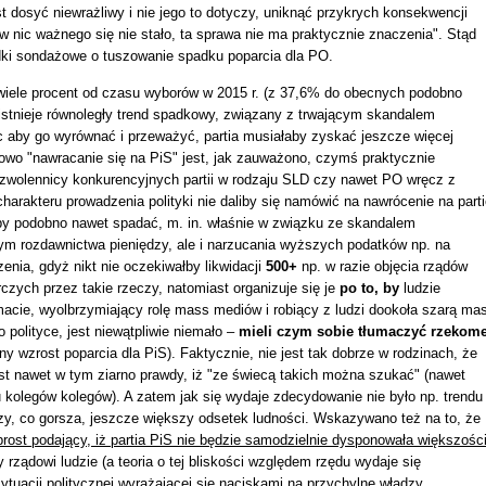
t dosyć niewrażliwy i nie jego to dotyczy, uniknąć przykrych konsekwencji
w nic ważnego się nie stało, ta sprawa nie ma praktycznie znaczenia". Stąd
rodki sondażowe o tuszowanie spadku poparcia dla PO.
wiele procent od czasu wyborów w 2015 r. (z 37,6% do obecnych podobno
istnieje równoległy trend spadkowy, związany z trwającym skandalem
c aby go wyrównać i przeważyć, partia musiałaby zyskać jeszcze więcej
 owo "nawracanie się na PiS" jest, jak zauważono, czymś praktycznie
zwolennicy konkurencyjnych partii w rodzaju SLD czy nawet PO wręcz z
 charakteru prowadzenia polityki nie daliby się namówić na nawrócenie na part
łoby podobno nawet spadać, m. in. właśnie w związku ze skandalem
tym rozdawnictwa pieniędzy, ale i narzucania wyższych podatków np. na
nia, gdyż nikt nie oczekiwałby likwidacji
500+
np. w razie objęcia rządów
rczych przez takie rzeczy, natomiast organizuje się je
po to, by
ludzie
macie, wyolbrzymiający rolę mass mediów i robiący z ludzi dookoła szarą ma
 polityce, jest niewątpliwie niemało –
mieli czym sobie tłumaczyć rzekom
ny wzrost poparcia dla PiS). Faktycznie, nie jest tak dobrze w rodzinach, że
jest nawet w tym ziarno prawdy, iż "ze świecą takich można szukać" (nawet
 kolegów kolegów). A zatem jak się wydaje zdecydowanie nie było np. trendu
zy, co gorsza, jeszcze większy odsetek ludności. Wskazywano też na to, że
rost podający, iż partia PiS nie będzie samodzielnie dysponowała większośc
y rządowi ludzie (a teoria o tej bliskości względem rzędu wydaje się
tuacji politycznej wyrażającej się naciskami na przychylne władzy