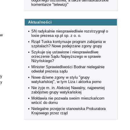
odgórnego oszustwa, a także demaskatorskie
komentarze "telewizji"
Aktualności
•
SN radykalnie niesprawiedliwie rozstrzygnął o
 w
losie prezesa xp.pl sp. z o. o.
•
Rząd Tuska kontynuuje program zabijania w
szpitalach? Nowe podejrzane zgony grupy
•
Szykuje się ustawione i niesprawiedliwe
orzeczenie Sądu Najwyższego w sprawie
Niżyńskiego?
•
Minister Sprawiedliwości Bodnar nielegalnie
odwołał prezesa sądu
dy
•
Nowe dziwne zgony w stylu "grupy
watykańskiej", w tym Liza i aktorka porno
cy
•
Nie żyje m. in. Aleksiej Nawalny, najpewniej
zabójstwo grupy watykańskiej
•
Mołdawia nie pozwala swoim mieszkańcom
wrócić do domu
•
Nielegalne przejęcie stanowiska Prokuratora
Krajowego przez rząd