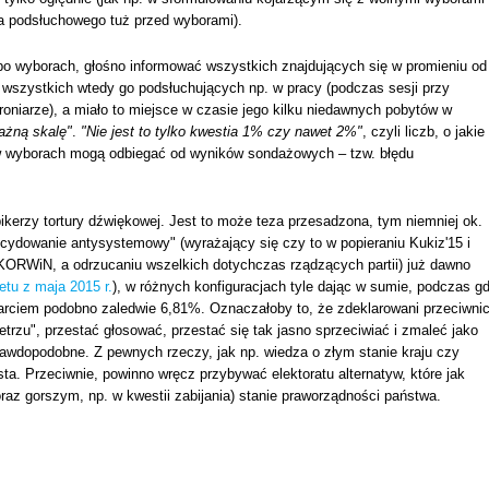
ia podsłuchowego tuż przed wyborami).
 po wyborach, głośno informować wszystkich znajdujących się w promieniu od
e wszystkich wtedy go podsłuchujących np. w pracy (podczas sesji przy
roniarze), a miało to miejsce w czasie jego kilku niedawnych pobytów w
ażną skalę"
.
"Nie jest to tylko kwestia 1% czy nawet 2%"
, czyli liczb, o jakie
i w wyborach mogą odbiegać od wyników sondażowych – tzw. błędu
pikerzy tortury dźwiękowej. Jest to może teza przesadzona, tym niemniej ok.
cydowanie antysystemowy" (wyrażający się czy to w popieraniu Kukiz'15 i
 KORWiN, a odrzucaniu wszelkich dotychczas rządzących partii) już dawno
etu z maja 2015 r.
), w różnych konfiguracjach tyle dając w sumie, podczas g
parciem podobno zaledwie 6,81%. Oznaczałoby to, że zdeklarowani przeciwni
rzu", przestać głosować, przestać się tak jasno sprzeciwiać i zmaleć jako
rawdopodobne. Z pewnych rzeczy, jak np. wiedza o złym stanie kraju czy
ta. Przeciwnie, powinno wręcz przybywać elektoratu alternatyw, które jak
oraz gorszym, np. w kwestii zabijania) stanie praworządności państwa.