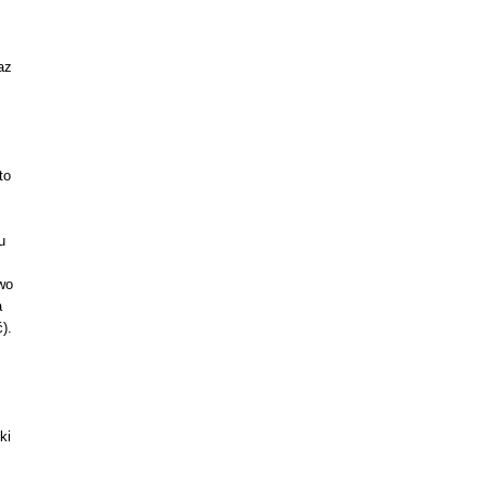
az
to
u
wo
a
).
ki