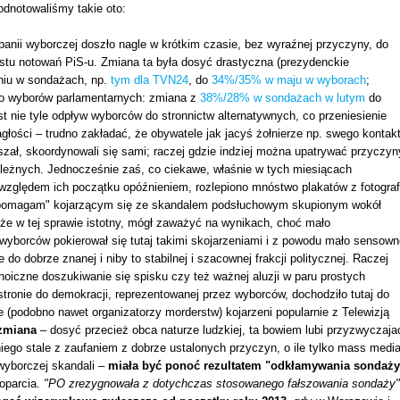
dnotowaliśmy takie oto:
panii wyborczej doszło nagle w krótkim czasie, bez wyraźnej przyczyny, do
stu notowań PiS-u. Zmiana ta była dosyć drastyczna (prezydenckie
niu w sondażach, np.
tym dla TVN24
, do
34%/35% w maju w wyborach
;
do wyborów parlamentarnych: zmiana z
38%/28% w sondażach w lutym
do
st nie tyle odpływ wyborców do stronnictw alternatywnych, co przeniesienie
głości – trudno zakładać, że obywatele jak jacyś żołnierze np. swego kontak
szał, skoordynowali się sami; raczej gdzie indziej można upatrywać przyczyn
leżnych. Jednocześnie zaś, co ciekawe, właśnie w tych miesiącach
zględem ich początku opóźnieniem, rozlepiono mnóstwo plakatów z fotograf
pomagam" kojarzącym się ze skandalem podsłuchowym skupionym wokół
że w tej sprawie istotny, mógł zaważyć na wynikach, choć mało
wyborców pokierował się tutaj takimi skojarzeniami i z powodu mało sensown
do dobrze znanej i niby to stabilnej i szacownej frakcji politycznej. Raczej
oiczne doszukiwanie się spisku czy też ważnej aluzji w paru prostych
stronie do demokracji, reprezentowanej przez wyborców, dochodziło tutaj do
le (podobno nawet organizatorzy morderstw) kojarzeni popularnie z Telewizją
 zmiana
– dosyć przecież obca naturze ludzkiej, ta bowiem lubi przyzwyczaja
niego stale z zaufaniem z dobrze ustalonych przyczyn, o ile tylko mass medi
 wyborczej skandali –
miała być ponoć rezultatem "odkłamywania sondaży
oparcia.
"PO zrezygnowała z dotychczas stosowanego fałszowania sondaży"