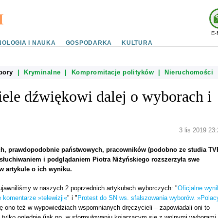
E-
OLOGIA I NAUKA
GOSPODARKA
KULTURA
bory
|
Kryminalne
|
Kompromitacje polityków
|
Nieruchomości
iele dźwiękowi dalej o wyborach i
3 lis 2019 23
ych, prawdopodobnie państwowych, pracowników (podobno ze studia TV
łuchiwaniem i podglądaniem Piotra Niżyńskiego rozszerzyła swe
 artykule o ich wyniku.
jawniliśmy w naszych 2 poprzednich artykułach wyborczych: "
Oficjalne wyni
 komentarze »telewizji«
" i "
Protest do SN ws. sfałszowania wyborów. »Polac
ę ono też w wypowiedziach wspomnianych dręczycieli – zapowiadali oni to
e tylko oględnie (jak np. w sformułowaniu kojarzącym się z wolnymi wyborami