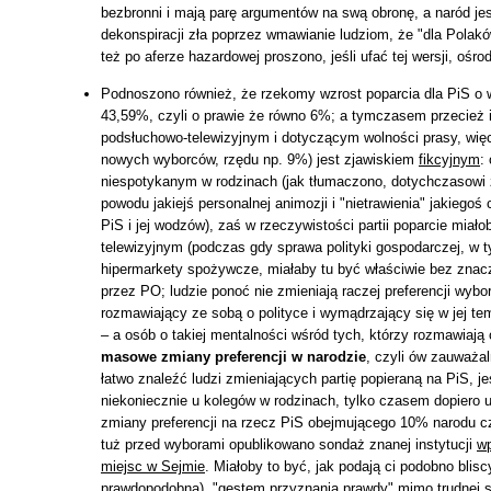
bezbronni i mają parę argumentów na swą obronę, a naród jes
dekonspiracji zła poprzez wmawianie ludziom, że "dla Polakó
też po aferze hazardowej proszono, jeśli ufać tej wersji, oś
Podnoszono również, że rzekomy wzrost poparcia dla PiS o 
43,59%, czyli o prawie że równo 6%; a tymczasem przecież 
podsłuchowo-telewizyjnym i dotyczącym wolności prasy, wię
nowych wyborców, rzędu np. 9%) jest zjawiskiem
fikcyjnym
:
niespotykanym w rodzinach (jak tłumaczono, dotychczasowi 
powodu jakiejś personalnej animozji i "nietrawienia" jakiegoś
PiS i jej wodzów), zaś w rzeczywistości partii poparcie mia
telewizyjnym (podczas gdy sprawa polityki gospodarczej, w 
hipermarkety spożywcze, miałaby tu być właściwie bez znacze
przez PO; ludzie ponoć nie zmieniają raczej preferencji wybo
rozmawiający ze sobą o polityce i wymądrzający się w jej te
– a osób o takiej mentalności wśród tych, którzy rozmawiają o
masowe zmiany preferencji w narodzie
, czyli ów zauważal
łatwo znaleźć ludzi zmieniających partię popieraną na PiS, 
niekoniecznie u kolegów w rodzinach, tylko czasem dopiero u
zmiany preferencji na rzecz PiS obejmującego 10% narodu c
tuż przed wyborami opublikowano sondaż znanej instytucji
wp
miejsc w Sejmie
. Miałoby to być, jak podają ci podobno blisc
prawdopodobna), "gestem przyznania prawdy" mimo trudnej sy