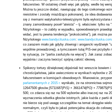
fałszerstwo. W ostatniej chwili więc jak gdyby, wedle tej wer
Można tu jeszcze dodać, nawiązując do tego rzekomego wzros
nieistotne i zostały miażdżąco pokonane), że idea dodawania
się z memami watykańsko-telewizyjnymi była wykorzystana m.
znany zamordowany poseł-"ateista" – tj. właściwie: tylko na 
Niżyńskiego – to zabity w wypadku, spowodowanym prawdopod
widać, jest tu pewna tendencja "prokościelna"), jak można p
Niżyńskiego
www.bandycituska.com
:
www.bandycituska.com/
co zarazem miało jak gdyby złowrogi i arogancki wydźwięk "us
wspólnie prowadzonej), a tymczasem tutaj PiS-owi przybyło
tę sytuację, że "partia zasłużyła na więcej"). Jak zaraz zo
wyjaśnia i zaczyna tworzyć spójną całość ideową.
Spikerzy tortury dźwiękowej objaśniali też wreszcie bowiem i
chrześcijaństwa, jakie uwieczniono w wynikach wyborów z 2
fałszerstwem w komisjach obwodowych. Mianowicie, przypo
parlamentarnych z 2015 r.
wynikało, że na stronnictwa sejmo
12647500 głosów
[5711687(PiS) + 3661474(PO) + 779875(PSL
500, co zdarza się raz na 500 wyborów albo inaczej raz na 20
wyznaczenia odsetka głosów istotnych, jakie każda z partii d
nie bierze się pod uwagę szczegółów na temat okręgów wiel
normalnym, czyli była to jakaś potencjalna okazja do celoweg