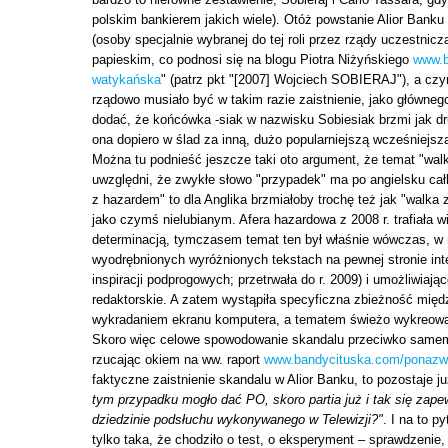
polskim bankierem jakich wiele). Otóż powstanie Alior Banku w
(osoby specjalnie wybranej do tej roli przez rządy uczestn
papieskim, co podnosi się na blogu Piotra Niżyńskiego
www.b
watykańska
" (patrz pkt "[2007] Wojciech SOBIERAJ"), a cz
rządowo musiało być w takim razie zaistnienie, jako główne
dodać, że końcówka -siak w nazwisku Sobiesiak brzmi jak drugi
ona dopiero w ślad za inną, dużo popularniejszą wcześniejsz
Można tu podnieść jeszcze taki oto argument, że temat "walk
uwzględni, że zwykłe słowo "przypadek" ma po angielsku cał
z hazardem" to dla Anglika brzmiałoby trochę też jak "walka
jako czymś nielubianym. Afera hazardowa z 2008 r. trafiała w
determinacją, tymczasem temat ten był właśnie wówczas, w 
wyodrębnionych wyróżnionych tekstach na pewnej stronie in
inspiracji podprogowych; przetrwała do r. 2009) i umożliwiaj
redaktorskie. A zatem wystąpiła specyficzna zbieżność międ
wykradaniem ekranu komputera, a tematem świeżo wykreowan
Skoro więc celowe spowodowanie skandalu przeciwko samemu
rzucając okiem na ww. raport
www.bandycituska.com/ponazw
faktyczne zaistnienie skandalu w Alior Banku, to pozostaje j
tym przypadku mogło dać PO, skoro partia już i tak się zapewn
dziedzinie podsłuchu wykonywanego w Telewizji?"
. I na to p
tylko taka, że chodziło o test, o eksperyment – sprawdzenie