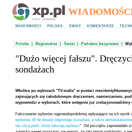
WIADOMOŚCI
POLSKA
ŚWIAT
KOMENTARZE
TECHN
Polska
|
Regionalne
|
Świat
|
Państwo bezprawia
|
Wy
"Dużo więcej fałszu". Dręczyc
sondażach
Wkrótce po wyborach "TV-mafia" w postaci niezidentyfikowan
zajmujących się całodobowym dręczeniem, namierzaniem, pods
wypowiedzi o wyborach, które wstępnie już zrelacjonowaliśmy w
Fałszowanie wyborów najprawdopodobniej wpływające na ich wynik u
wyborów. W tle dowód odgórnego oszustwa, a także demaskatorskie
nie chcą partii, które fałszują wybory«
". Od początku zapowiadało si
zjawisko nawet wyrażając się wprost, że taki temat nadchodzi, a ni