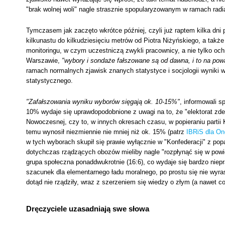
"brak wolnej woli" nagle strasznie spopularyzowanym w ramach rad
Tymczasem jak zaczęto wkrótce później, czyli już raptem kilka dni
kilkunastu do kilkudziesięciu metrów od Piotra Niżyńskiego, a takż
monitoringu, w czym uczestniczą zwykli pracownicy, a nie tylko och
Warszawie,
"wybory i sondaże fałszowane są od dawna, i to na pow
ramach normalnych zjawisk znanych statystyce i socjologii wynik
statystycznego.
"Zafałszowania wyniku wyborów sięgają ok. 10-15%"
, informowali s
10% wydaje się uprawdopodobnione z uwagi na to, że "elektorat zde
Nowoczesnej, czy to, w innych okresach czasu, w popieraniu partii
temu wynosił niezmiennie nie mniej niż ok. 15% (patrz
IBRiS dla On
w tych wyborach skupił się prawie wyłącznie w "Konfederacji" z po
dotychczas rządzących obozów mieliby nagle "rozpłynąć się w powiet
grupa społeczna ponaddwukrotnie (16:6), co wydaje się bardzo niep
szacunek dla elementarnego ładu moralnego, po prostu się nie wyras
dotąd nie rządziły, wraz z szerzeniem się wiedzy o złym (a nawet c
Dręczyciele uzasadniają swe słowa