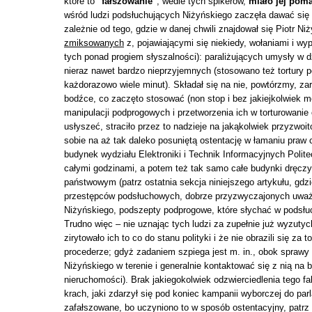
które to
"fałszowanie"
, wedle tych spikerów,
miało jej pom
wśród ludzi podsłuchujących Niżyńskiego zaczęła dawać się 
zależnie od tego, gdzie w danej chwili znajdował się Piotr N
zmiksowanych
z, pojawiającymi się niekiedy, wołaniami i 
tych ponad progiem słyszalności): paraliżujących umysły w d
nieraz nawet bardzo nieprzyjemnych (stosowano też tortury p
każdorazowo wiele minut). Składał się na nie, powtórzmy, za
bodźce, co zaczęto stosować (non stop i bez jakiejkolwiek
manipulacji podprogowych i przetworzenia ich w torturowanie c
usłyszeć, straciło przez to nadzieje na jakąkolwiek przyzwo
sobie na aż tak daleko posuniętą ostentację w łamaniu praw c
budynek wydziału Elektroniki i Technik Informacyjnych Polite
całymi godzinami, a potem też tak samo całe budynki dręczy
państwowym (patrz ostatnia sekcja niniejszego artykułu, gdz
przestępców podsłuchowych, dobrze przyzwyczajonych uważa
Niżyńskiego, podszepty podprogowe, które słychać w podsłuc
Trudno więc – nie uznając tych ludzi za zupełnie już wyzutyc
zirytowało ich to co do stanu polityki i że nie obrazili się z
procederze; gdyż zadaniem szpiega jest m. in., obok sprawy 
Niżyńskiego w terenie i generalnie kontaktować się z nią na
nieruchomości). Brak jakiegokolwiek odzwierciedlenia tego f
krach, jaki zdarzył się pod koniec kampanii wyborczej do par
zafałszowane, bo uczyniono to w sposób ostentacyjny, patrz 