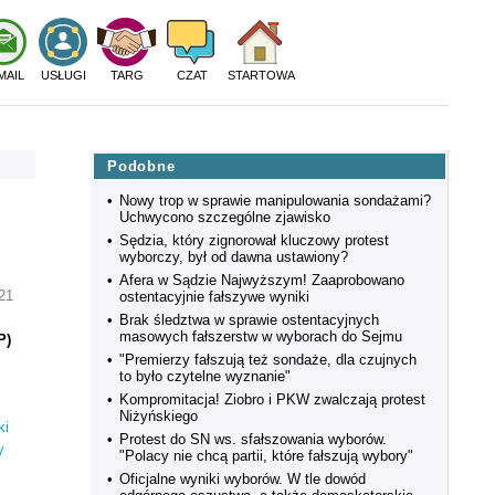
MAIL
USŁUGI
TARG
CZAT
STARTOWA
Podobne
•
Nowy trop w sprawie manipulowania sondażami?
Uchwycono szczególne zjawisko
•
Sędzia, który zignorował kluczowy protest
wyborczy, był od dawna ustawiony?
•
Afera w Sądzie Najwyższym! Zaaprobowano
:21
ostentacyjnie fałszywe wyniki
•
Brak śledztwa w sprawie ostentacyjnych
masowych fałszerstw w wyborach do Sejmu
P)
•
"Premierzy fałszują też sondaże, dla czujnych
to było czytelne wyznanie"
•
Kompromitacja! Ziobro i PKW zwalczają protest
Niżyńskiego
ki
•
Protest do SN ws. sfałszowania wyborów.
y
"Polacy nie chcą partii, które fałszują wybory"
•
Oficjalne wyniki wyborów. W tle dowód