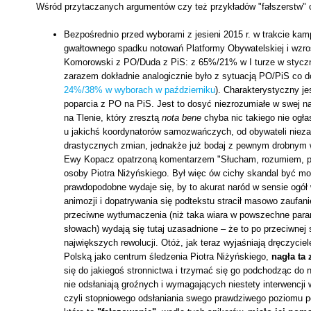
Wśród przytaczanych argumentów czy też przykładów "fałszerstw" o
Bezpośrednio przed wyborami z jesieni 2015 r. w trakcie kam
gwałtownego spadku notowań Platformy Obywatelskiej i wzro
Komorowski z PO/Duda z PiS: z 65%/21% w I turze w stycz
zarazem dokładnie analogicznie było z sytuacją PO/PiS co 
24%/38% w wyborach w październiku
). Charakterystyczny je
poparcia z PO na PiS. Jest to dosyć niezrozumiałe w swej na
na Tlenie, który zresztą
nota bene
chyba nic takiego nie ogła
u jakichś koordynatorów samozwańczych, od obywateli nieza
drastycznych zmian, jednakże już bodaj z pewnym drobnym w
Ewy Kopacz opatrzoną komentarzem "Słucham, rozumiem, 
osoby Piotra Niżyńskiego. Był więc ów cichy skandal być mo
prawdopodobne wydaje się, by to akurat naród w sensie ogół 
animozji i dopatrywania się podtekstu stracił masowo zaufanie 
przeciwne wytłumaczenia (niż taka wiara w powszechne paran
słowach) wydają się tutaj uzasadnione – że to po przeciwnej 
największych rewolucji. Otóż, jak teraz wyjaśniają dręczycie
Polską jako centrum śledzenia Piotra Niżyńskiego,
nagła ta
się do jakiegoś stronnictwa i trzymać się go podchodząc do 
nie odsłaniają groźnych i wymagających niestety interwencji
czyli stopniowego odsłaniania swego prawdziwego poziomu p