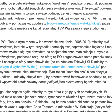
, byłby po prostu efektem łaskawego "uwolnienia" sondaży przez, jak podawan
czy choćby tylko zbliżonych do rzeczywistości wyników. ("Telewizja" bowiem,
rowanym radiem na żywo, zawsze podnosi, że jest niejako rządowym
chcianki kolejnych premierów. Twierdził tak też w ogólności o TVP m. in. jej
dobrany po nazwisku, zgodnie z
typową metodą "grupy watykańskiej"
, przez
snej, gdzie mieści się kanał regionalny TVP Warszawa i jego studio, jest
PO i Tuska (tym razem w ich wcześniejszej fazie: 2008-2010) miałaby być
dźwiękowej istotnie w tym przypadku porażają swą poprawnością logiczną i mo
zardowa wydaje się być dowodem na socjotechniczne manipulacje z myślą o
dźwiękowej podnoszą tezę, że aferę tę PO zorganizowała sama przeciw sobi
 i następnie afery starachowickiej (po co zdaniem Telewizji SLD miałby to
ne wyniki wyborów. W tle (...) demaskatorskie komentarze »telewizji«
" pod
e wypunktowanej nienumerowanej). Tym razem "samobójcza" nieco decyzja
zkodliwa – miałaby służyć temu, by przetestować fałszowanie sondaży: to, cz
ki wpływ taki zafałszowany
obraz-polityki-jako-niezmiennej
będzie mieć na
ego, dlaczego w ogóle miałaby to być afera z grupy tych samobójczych. W
choć mało obecnie jeszcze znane, tymczasem również i tym razem można łat
fery, który ma nazwisko Sobiesiak, są bardzo bardzo zbliżone do personaliów
 bank wraz z kapitałem Carlo Tassara, a mianowicie W. Sobieraja (oczywiście
ż ten drugi podmiot to wielki moloch włoski, a Sobieraj był zaledwie jakimś