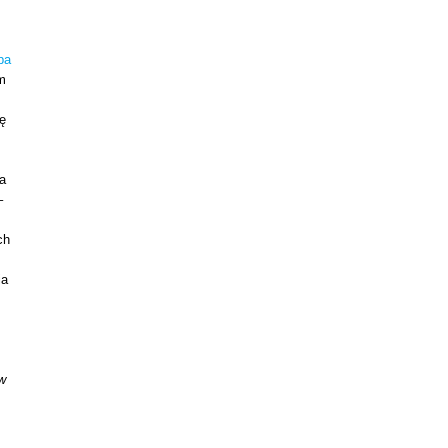
pa
m
ię
a
–
ch
ia
w